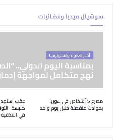
سوشيال ميديا وفضائيات
أخبار العلوم والتكنولوجيا
بمناسبة اليوم الدولي.. “الص
نهج متكامل لمواجهة إدمان
مصرع 5 أشخاص في سوريا
عقب استهدا
بحوادث منفصلة خلال يوم واحد
كنيسة.. التوت
في اللاذقية