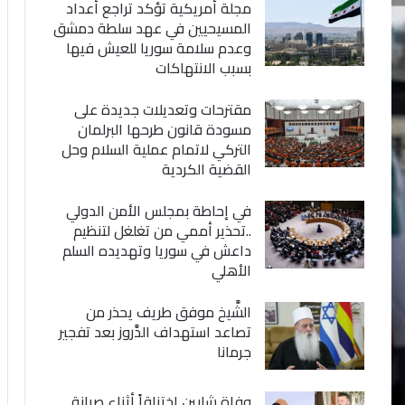
مجلة أمريكية تؤكد تراجع أعداد
المسيحيين في عهد سلطة دمشق
وعدم سلامة سوريا للعيش فيها
بسبب الانتهاكات
مقترحات وتعديلات جديدة على
مسودة قانون طرحها البرلمان
التركي لاتمام عملية السلام وحل
القضية الكردية
في إحاطة بمجلس الأمن الدولي
..تحذير أممي من تغلغل لتنظيم
داعش في سوريا وتهديده السلم
الأهلي
الشَّيخ موفق طريف يحذر من
تصاعد استهداف الدَّروز بعد تفجير
جرمانا
وفاة شابين اختناقاً أثناء صيانة