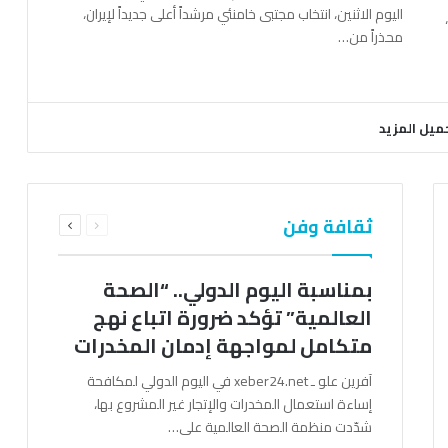
اليوم الاثنين، انتخاب مجتبى خامنئي مرشداً أعلى جديداً لإيران،
محذراً من…
ميل المزيد
السابقة
التالية
ثقافة وفن
الصفحة
الصفحة
بمناسبة اليوم الدولي.. “الصحة
العالمية” تؤكد ضرورة اتباع نهج
متكامل لمواجهة إدمان المخدرات
آفرين علو ـ xeber24.net في اليوم الدولي لمكافحة
إساءة استعمال المخدرات والإتجار غير المشروع بها،
شدّدت منظمة الصحة العالمية على…