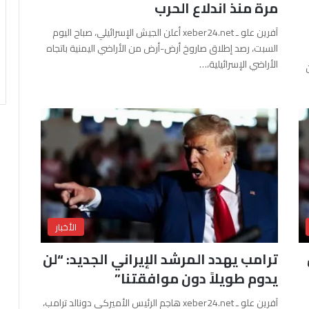
مرة منذ اندلاع الحرب
آفرين علو ـ xeber24.net أعلن الجيش الإسرائيلي، صباح اليوم
السبت، رصد إطلاق صاروخ أرض-أرض من الأراضي اليمنية باتجاه
الأراضي الإسرائيلية،…
الأخبار
ترامب يهدد المرشد الإيراني الجديد: “لن
يدوم طويلاً دون موافقتنا”
آفرين علو ـ xeber24.net هاجم الرئيس الأميركي دونالد ترامب،