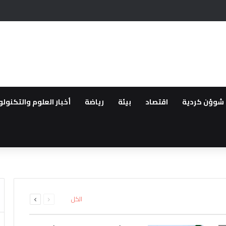
يحيين في عهد سلطة دمشق وعدم سلامة سوريا للعيش فيها بسبب الانتهاكات
شوؤن كردية
اقتصاد
بيئة
رياضة
أخبار العلوم والتكنولو
طقة..القوات العراقية ترفع الجا
لعودة ..مهجروا سري كانية ينظمو
16 بين قتيل وجريح
لمقدمة لأهالي عفرين
اشتباه بانتمائهما إلى تنظيم داعش
ء صيانة خزان وقود في تل براك بري
السابقة
التالية
الكل
الصفحة
الصفحة