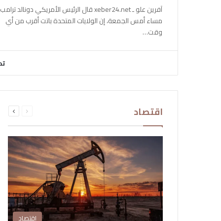
آفرين علو ـ xeber24.net قال الرئيس الأمريكي دونالد ترامب،
مساء أمس الجمعة، إن الولايات المتحدة باتت أقرب من أي
وقت…
تح
السابقة
التالية
اقتصاد
الصفحة
الصفحة
اقتصاد