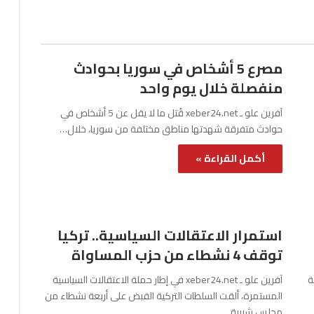
مصرع 5 أشخاص في سوريا بحوادث
منفصلة خلال يوم واحد
آفرين علو ـ xeber24.net قُتل ما لا يقل عن 5 أشخاص في
حوادث متفرقة شهدتها مناطق مختلفة من سوريا، خلال…
أكمل القراءة »
استمرار الاعتقالات السياسية.. تركيا
توقف 4 نشطاء من حزب المساواة
نة
آفرين علو ـ xeber24.net في إطار حملة الاعتقالات السياسية
المستمرة، ألقت السلطات التركية القبض على أربعة نشطاء من
مجلس شبيبة…