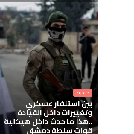
مجموع
بين استنفار عسكري
وتغييرات داخل القيادة
..هذا ما حدث داخل هيكلية
قوات سلطة دمشق