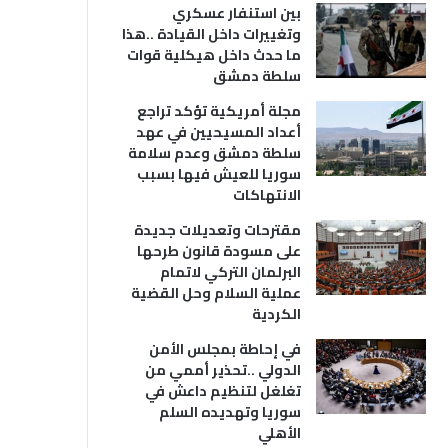
بين استنفار عسكري
وتغييرات داخل القيادة ..هذا
ما حدث داخل هيكلية قوات
سلطة دمشق
مجلة أمريكية تؤكد تراجع
أعداد المسيحيين في عهد
سلطة دمشق وعدم سلامة
سوريا للعيش فيها بسبب
الانتهاكات
مقترحات وتعديلات جديدة
على مسودة قانون طرحها
البرلمان التركي لاتمام
عملية السلام وحل القضية
الكردية
في إحاطة بمجلس الأمن
الدولي ..تحذير أممي من
تغلغل لتنظيم داعش في
سوريا وتهديده السلم
الأهلي