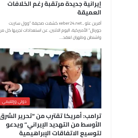
إيرانية جديدة مرتقبة رغم الخلافات
العميقة
آفرين علو ـ xeber24.net كشفت صحيفة “وول ستريت
جورنال” الأميركية، اليوم الاثنين، عن استعدادات تجريها كل من
واشنطن وطهران لعقد…
دولي وإقليمي
ترامب: أمريكا تقترب من “تحرير الشرق
الأوسط من التهديد الإيراني” ويدعو
لتوسيع الاتفاقات الإبراهيمية