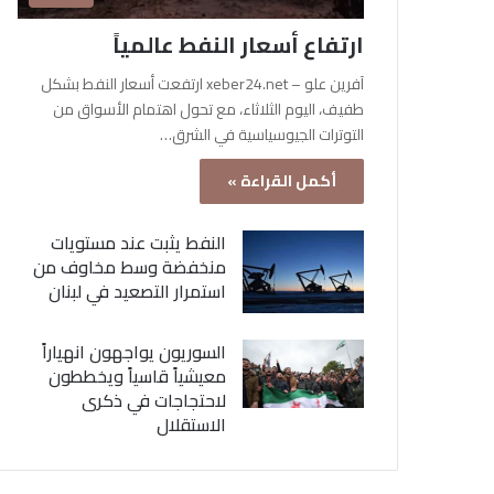
ارتفاع أسعار النفط عالمياً
آفرين علو – xeber24.net ارتفعت أسعار النفط بشكل
طفيف، اليوم الثلاثاء، مع تحول اهتمام الأسواق من
التوترات الجيوسياسية في الشرق…
أكمل القراءة »
النفط يثبت عند مستويات
منخفضة وسط مخاوف من
استمرار التصعيد في لبنان
السوريون يواجهون انهياراً
معيشياً قاسياً ويخططون
لاحتجاجات في ذكرى
الاستقلال