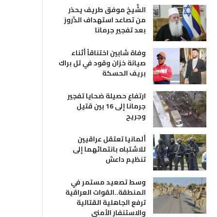
الشَّيخ موفق طريف يحذر
من تصاعد استهداف الدَّروز
بعد تفجير جرمانا
وفاة شابين اختناقاً أثناء
صيانة خزان وقود في تل براك
بريف الحسكة
ارتفاع حصيلة ضحايا تفجير
جرمانا إلى 16 بين قتيل
وجريح
ألمانيا تعتقل عراقيين
للاشتباه بانتمائهما إلى
تنظيم داعش
وسط تصعيد مستمر في
المنطقة..القوات العراقية
ترفع الجاهلية القتالية
والاستنفار الأمني