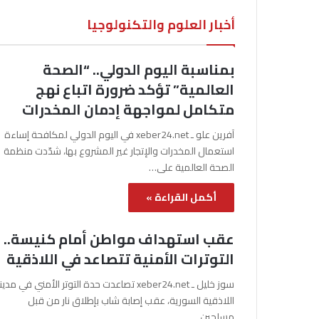
أخبار العلوم والتكنولوجيا
بمناسبة اليوم الدولي.. “الصحة
العالمية” تؤكد ضرورة اتباع نهج
متكامل لمواجهة إدمان المخدرات
آفرين علو ـ xeber24.net في اليوم الدولي لمكافحة إساءة
استعمال المخدرات والإتجار غير المشروع بها، شدّدت منظمة
الصحة العالمية على…
أكمل القراءة »
عقب استهداف مواطن أمام كنيسة..
التوترات الأمنية تتصاعد في اللاذقية
سوز خليل ـ xeber24.net تصاعدت حدة التوتر الأمني في مدي
اللاذقية السورية، عقب إصابة شاب بإطلاق نار من قبل
مسلحين…