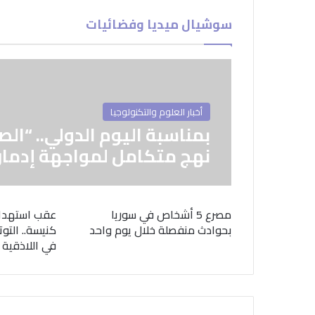
سوشيال ميديا وفضائيات
أخبار العلوم والتكنولوجيا
بمناسبة اليوم الدولي.. “الص
نهج متكامل لمواجهة إدمان
مصرع 5 أشخاص في سوريا
عقب استهدا
بحوادث منفصلة خلال يوم واحد
كنيسة.. التوت
في اللاذقية