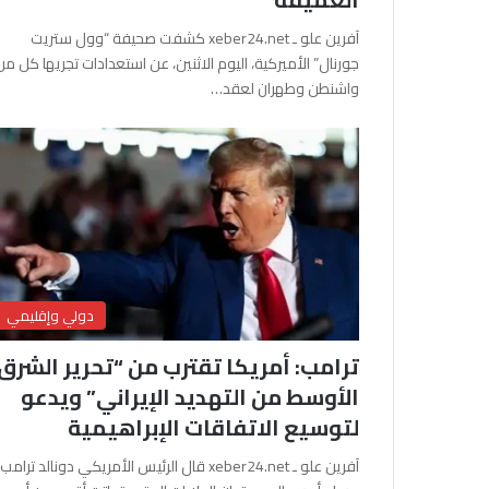
آفرين علو ـ xeber24.net كشفت صحيفة “وول ستريت
جورنال” الأميركية، اليوم الاثنين، عن استعدادات تجريها كل من
واشنطن وطهران لعقد…
دولي وإقليمي
ترامب: أمريكا تقترب من “تحرير الشرق
الأوسط من التهديد الإيراني” ويدعو
لتوسيع الاتفاقات الإبراهيمية
آفرين علو ـ xeber24.net قال الرئيس الأمريكي دونالد ترامب،