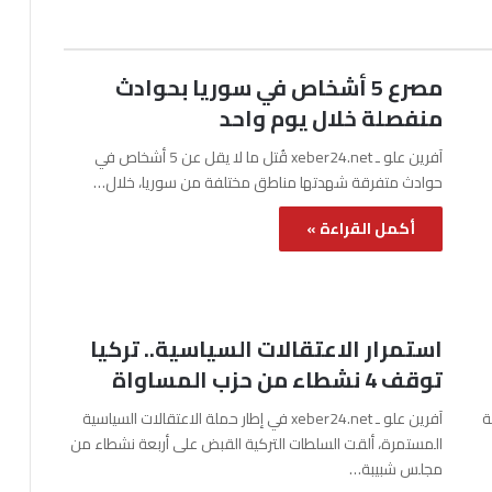
مصرع 5 أشخاص في سوريا بحوادث
منفصلة خلال يوم واحد
آفرين علو ـ xeber24.net قُتل ما لا يقل عن 5 أشخاص في
حوادث متفرقة شهدتها مناطق مختلفة من سوريا، خلال…
أكمل القراءة »
استمرار الاعتقالات السياسية.. تركيا
توقف 4 نشطاء من حزب المساواة
نة
آفرين علو ـ xeber24.net في إطار حملة الاعتقالات السياسية
المستمرة، ألقت السلطات التركية القبض على أربعة نشطاء من
مجلس شبيبة…