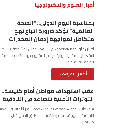
أخبار العلوم والتكنولوجيا
بمناسبة اليوم الدولي.. “الصحة
العالمية” تؤكد ضرورة اتباع نهج
متكامل لمواجهة إدمان المخدرات
آفرين علو ـ xeber24.net في اليوم الدولي لمكافحة إساءة
استعمال المخدرات والإتجار غير المشروع بها، شدّدت منظمة
الصحة العالمية على…
أكمل القراءة »
عقب استهداف مواطن أمام كنيسة..
التوترات الأمنية تتصاعد في اللاذقية
سوز خليل ـ xeber24.net تصاعدت حدة التوتر الأمني في مدي
اللاذقية السورية، عقب إصابة شاب بإطلاق نار من قبل
مسلحين…