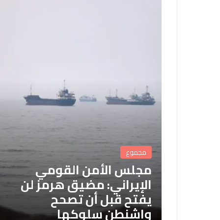
مجموع
مجلس الأمن القومي
الإيراني: مضيق هرمز لن
يفتح قبل أن تصحح
واشنطن سلوكها