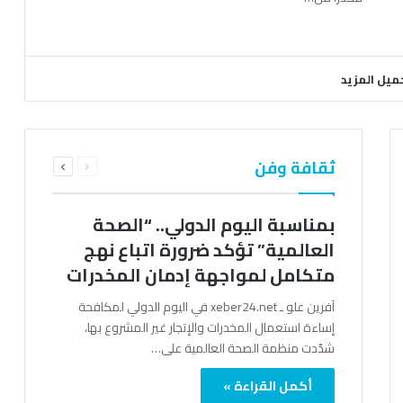
ميل المزيد
السابقة
التالية
ثقافة وفن
الصفحة
الصفحة
بمناسبة اليوم الدولي.. “الصحة
العالمية” تؤكد ضرورة اتباع نهج
متكامل لمواجهة إدمان المخدرات
آفرين علو ـ xeber24.net في اليوم الدولي لمكافحة
إساءة استعمال المخدرات والإتجار غير المشروع بها،
شدّدت منظمة الصحة العالمية على…
أكمل القراءة »