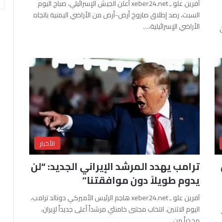
آفرين علو ـ xeber24.net أعلن الجيش الإسرائيلي، صباح اليوم
السبت، رصد إطلاق صاروخ أرض-أرض من الأراضي اليمنية باتجاه
الأراضي الإسرائيلية،…
الأخبار
ترامب يهدد المرشد الإيراني الجديد: “لن
يدوم طويلاً دون موافقتنا”
آفرين علو ـ xeber24.net هاجم الرئيس الأميركي دونالد ترامب،
اليوم الاثنين، انتخاب مجتبى خامنئي مرشداً أعلى جديداً لإيران،
محذراً من…