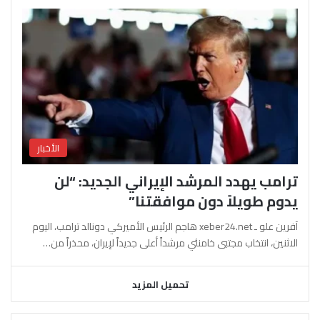
الأخبار
ترامب يهدد المرشد الإيراني الجديد: “لن
يدوم طويلاً دون موافقتنا”
آفرين علو ـ xeber24.net هاجم الرئيس الأميركي دونالد ترامب، اليوم
الاثنين، انتخاب مجتبى خامنئي مرشداً أعلى جديداً لإيران، محذراً من…
تحميل المزيد