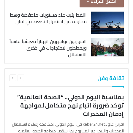
أكمل القراءة »
النفط يثبت عند مستويات منخفضة وسط
مخاوف من استمرار التصعيد في لبنان
السوريون يواجهون انهياراً معيشياً قاسياً
ويخططون لاحتجاجات في ذكرى
الاستقلال
السابقة
التالية
ثقافة وفن
الصفحة
الصفحة
بمناسبة اليوم الدولي.. “الصحة العالمية”
تؤكد ضرورة اتباع نهج متكامل لمواجهة
إدمان المخدرات
آفرين علو ـ xeber24.net في اليوم الدولي لمكافحة إساءة استعمال
المخدرات والإتجار غير المشروع بها، شدّدت منظمة الصحة العالمية