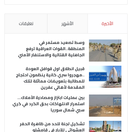
الأخيرة
الأشهر
تعليقات
وسط تصعيد مستمر في
المنطقة..القوات العراقية ترفع
الجاهلية القتالية والاستنفار الأمني
قبيل انطلاق اول قوافل العودة
..مهجروا سري كانية ينظمون احتجاج
للمطالبة بتعويضات مماثلة لتلك
المقدمة لأهالي عفرين
بين عمليات ابتزاز ومصادرة الأملاك…
استمرار الانتهاكات بحق الكرد في كري
سبي شمال سوريا
تشكيل لجنة للحد من ظاهرة الحفر
العشوائي للآبار في قامشلو