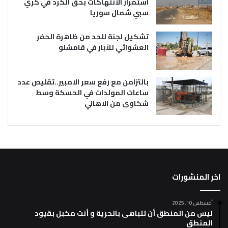
استمرار الانتهاكات بحق الكرد في كري
سبي شمال سوريا
تشكيل لجنة للحد من ظاهرة الحفر
العشوائي للآبار في قامشلو
بالتزامن مع رفع سعر الامبير..تقليص عدد
ساعات المولدات في الحسكة وسط
شكاوى من الاهالي
اخر المنشورات
أغسطس 10, 2025
ليس من المنطق أن تتباهى بالحرية و أنت مكبل بقيود
المنطق