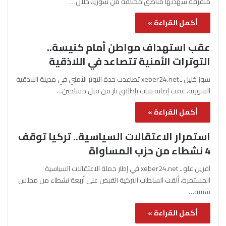
متفرقة شهدتها مناطق مختلفة من سوريا، خلال…
أكمل القراءة »
عقب استهداف مواطن أمام كنيسة..
التوترات الأمنية تتصاعد في اللاذقية
سوز خليل ـ xeber24.net تصاعدت حدة التوتر الأمني في مدينة اللاذقية
السورية، عقب إصابة شاب بإطلاق نار من قبل مسلحين…
أكمل القراءة »
استمرار الاعتقالات السياسية.. تركيا توقف
4 نشطاء من حزب المساواة
آفرين علو ـ xeber24.net في إطار حملة الاعتقالات السياسية
المستمرة، ألقت السلطات التركية القبض على أربعة نشطاء من مجلس
شبيبة…
أكمل القراءة »