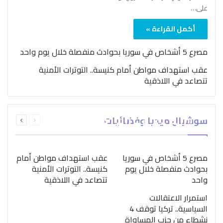
على…
أكمل القراءة »
مصرع 5 أشخاص في سوريا بحوادث منفصلة خلال يوم واحد
عقب استهداف مواطن أمام كنيسة.. التوترات الأمنية
تتصاعد في اللاذقية
بمناسبة اليوم الدولي..
السابقة
التالية
سوشيال ميديا وفضائيات
“الصحة العالمية” تؤكد
الصفحة
الصفحة
ضرورة اتباع نهج متكامل
لمواجهة إدمان المخدرات
مصرع 5 أشخاص في سوريا
عقب استهداف مواطن أمام
بحوادث منفصلة خلال يوم
كنيسة.. التوترات الأمنية
واحد
تتصاعد في اللاذقية
استمرار الاعتقالات
السياسية.. تركيا توقف 4
نشطاء من حزب المساواة