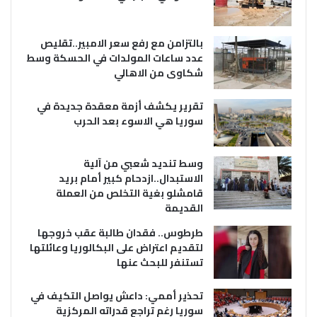
بالتزامن مع رفع سعر الامبير..تقليص
عدد ساعات المولدات في الحسكة وسط
شكاوى من الاهالي
تقرير يكشف أزمة معقدة جديدة في
سوريا هي الاسوء بعد الحرب
وسط تنديد شعبي من آلية
الاستبدال..ازدحام كبير أمام بريد
قامشلو بغية التخلص من العملة
القديمة
طرطوس.. فقدان طالبة عقب خروجها
لتقديم اعتراض على البكالوريا وعائلتها
تستنفر للبحث عنها
تحذير أممي: داعش يواصل التكيف في
سوريا رغم تراجع قدراته المركزية