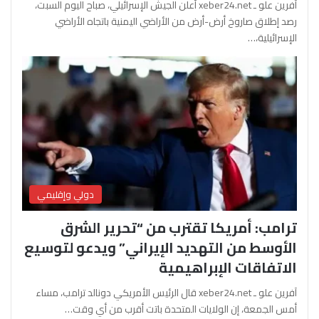
آفرين علو ـ xeber24.net أعلن الجيش الإسرائيلي، صباح اليوم السبت،
رصد إطلاق صاروخ أرض-أرض من الأراضي اليمنية باتجاه الأراضي
الإسرائيلية،…
دولي وإقليمي
ترامب: أمريكا تقترب من “تحرير الشرق
الأوسط من التهديد الإيراني” ويدعو لتوسيع
الاتفاقات الإبراهيمية
آفرين علو ـ xeber24.net قال الرئيس الأمريكي دونالد ترامب، مساء
أمس الجمعة، إن الولايات المتحدة باتت أقرب من أي وقت…