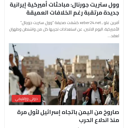
وول ستريت جورنال: مباحثات أميركية إيرانية
جديدة مرتقبة رغم الخلافات العميقة
آفرين علو ـ xeber24.net كشفت صحيفة “وول ستريت جورنال”
الأميركية، اليوم الاثنين، عن استعدادات تجريها كل من واشنطن وطهران
لعقد…
دولي وإقليمي
صاروخ من اليمن باتجاه إسرائيل لأول مرة
منذ اندلاع الحرب