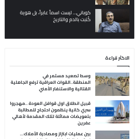
كوباني… ليست اسماً عابراً، بل هوية
كُتبت بالدم والتاريخ
الاكثر قراءة
وسط تصعيد مستمر في
المنطقة..القوات العراقية ترفع الجاهلية
القتالية والاستنفار الأمني
قبيل انطلاق اول قوافل العودة ..مهجروا
سري كانية ينظمون احتجاج للمطالبة
بتعويضات مماثلة لتلك المقدمة لأهالي
عفرين
بين عمليات ابتزاز ومصادرة الأملاك…