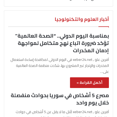
أخبار العلوم والتكنولوجيا
بمناسبة اليوم الدولي.. “الصحة العالمية”
تؤكد ضرورة اتباع نهج متكامل لمواجهة
إدمان المخدرات
آفرين علو ـ xeber24.net في اليوم الدولي لمكافحة إساءة استعمال
المخدرات والإتجار غير المشروع بها، شدّدت منظمة الصحة العالمية
على…
أكمل القراءة »
مصرع 5 أشخاص في سوريا بحوادث منفصلة
خلال يوم واحد
آفرين علو ـ xeber24.net قُتل ما لا يقل عن 5 أشخاص في حوادث