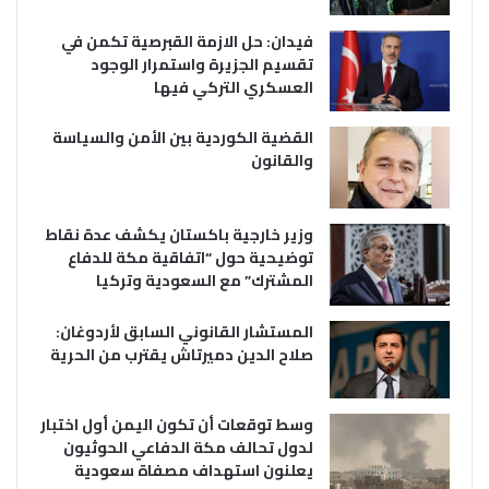
فيدان: حل الازمة القبرصية تكمن في
تقسيم الجزيرة واستمرار الوجود
العسكري التركي فيها
القضية الكوردية بين الأمن والسياسة
والقانون
وزير خارجية باكستان يكشف عدة نقاط
توضيحية حول “اتفاقية مكة للدفاع
المشترك” مع السعودية وتركيا
المستشار القانوني السابق لأردوغان:
صلاح الدين دميرتاش يقترب من الحرية
وسط توقعات أن تكون اليمن أول اختبار
لدول تحالف مكة الدفاعي الحوثيون
يعلنون استهداف مصفاة سعودية