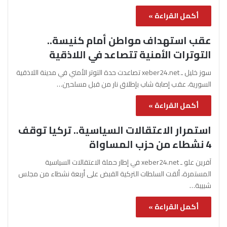
أكمل القراءة »
عقب استهداف مواطن أمام كنيسة..
التوترات الأمنية تتصاعد في اللاذقية
سوز خليل ـ xeber24.net تصاعدت حدة التوتر الأمني في مدينة اللاذقية
السورية، عقب إصابة شاب بإطلاق نار من قبل مسلحين…
أكمل القراءة »
استمرار الاعتقالات السياسية.. تركيا توقف
4 نشطاء من حزب المساواة
آفرين علو ـ xeber24.net في إطار حملة الاعتقالات السياسية
المستمرة، ألقت السلطات التركية القبض على أربعة نشطاء من مجلس
شبيبة…
أكمل القراءة »