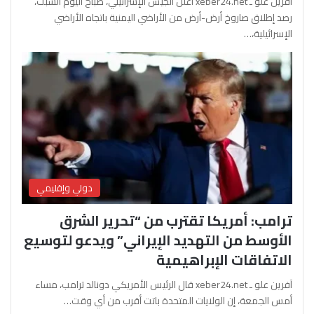
آفرين علو ـ xeber24.net أعلن الجيش الإسرائيلي، صباح اليوم السبت،
رصد إطلاق صاروخ أرض-أرض من الأراضي اليمنية باتجاه الأراضي
الإسرائيلية،…
دولي وإقليمي
ترامب: أمريكا تقترب من “تحرير الشرق
الأوسط من التهديد الإيراني” ويدعو لتوسيع
الاتفاقات الإبراهيمية
آفرين علو ـ xeber24.net قال الرئيس الأمريكي دونالد ترامب، مساء
أمس الجمعة، إن الولايات المتحدة باتت أقرب من أي وقت…