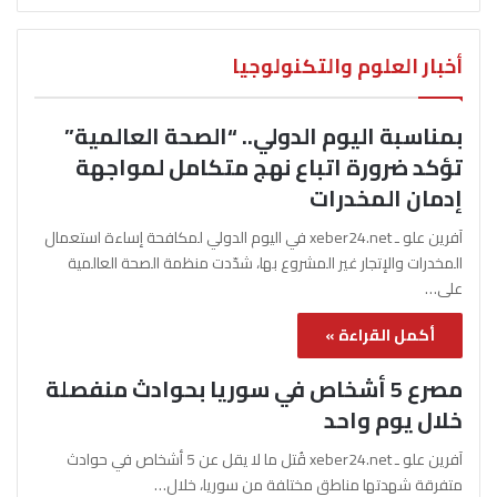
أخبار العلوم والتكنولوجيا
بمناسبة اليوم الدولي.. “الصحة العالمية”
تؤكد ضرورة اتباع نهج متكامل لمواجهة
إدمان المخدرات
آفرين علو ـ xeber24.net في اليوم الدولي لمكافحة إساءة استعمال
المخدرات والإتجار غير المشروع بها، شدّدت منظمة الصحة العالمية
على…
أكمل القراءة »
مصرع 5 أشخاص في سوريا بحوادث منفصلة
خلال يوم واحد
آفرين علو ـ xeber24.net قُتل ما لا يقل عن 5 أشخاص في حوادث
متفرقة شهدتها مناطق مختلفة من سوريا، خلال…