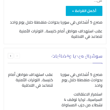
على…
أكمل القراءة »
مصرع 5 أشخاص في سوريا بحوادث منفصلة خلال يوم واحد
عقب استهداف مواطن أمام كنيسة.. التوترات الأمنية
تتصاعد في اللاذقية
بمناسبة اليوم الدولي..
السابقة
التالية
سوشيال ميديا وفضائيات
“الصحة العالمية” تؤكد
الصفحة
الصفحة
ضرورة اتباع نهج متكامل
لمواجهة إدمان المخدرات
مصرع 5 أشخاص في سوريا
عقب استهداف مواطن أمام
بحوادث منفصلة خلال يوم
كنيسة.. التوترات الأمنية
واحد
تتصاعد في اللاذقية
استمرار الاعتقالات
السياسية.. تركيا توقف 4
نشطاء من حزب المساواة