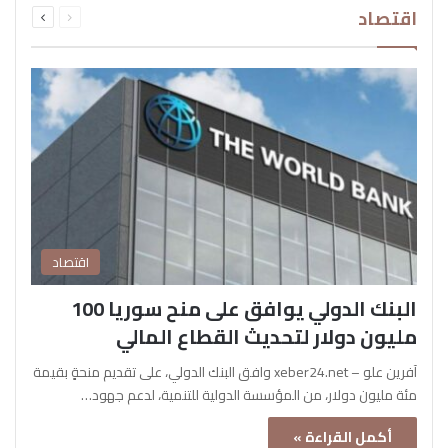
اقتصاد
الصفحة
الصفحة
اقتصاد
البنك الدولي يوافق على منح سوريا 100
مليون دولار لتحديث القطاع المالي
آفرين علو – xeber24.net وافق البنك الدولي، على تقديم منحةٍ بقيمة
مئة مليون دولار، من المؤسسة الدولية للتنمية، لدعم جهود…
أكمل القراءة »