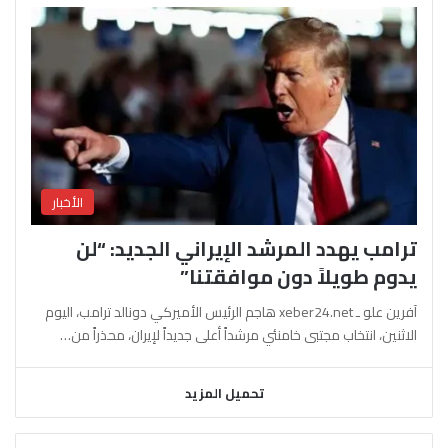
الأخبار
ترامب يهدد المرشد الإيراني الجديد: “لن
يدوم طويلاً دون موافقتنا”
آفرين علو ـ xeber24.net هاجم الرئيس الأميركي دونالد ترامب، اليوم
الاثنين، انتخاب مجتبى خامنئي مرشداً أعلى جديداً لإيران، محذراً من…
تحميل المزيد
السابقة
التالية