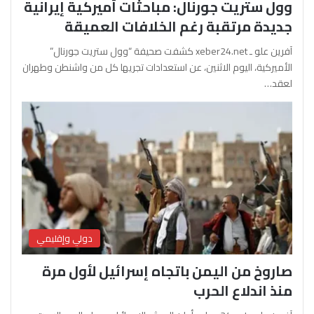
وول ستريت جورنال: مباحثات أميركية إيرانية
جديدة مرتقبة رغم الخلافات العميقة
آفرين علو ـ xeber24.net كشفت صحيفة “وول ستريت جورنال”
الأميركية، اليوم الاثنين، عن استعدادات تجريها كل من واشنطن وطهران
لعقد…
دولي وإقليمي
صاروخ من اليمن باتجاه إسرائيل لأول مرة
منذ اندلاع الحرب