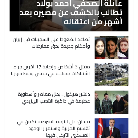
عائلة الصحفي أحمد بولاد
تطالب بالكشف عن مصيره بعد
أشهر من اعتقاله
تصاعد الضغوط على السجينات في إيران
وأحكام جديدة بحق معارضات
مقتل 3 أشخاص وإصابة 17 آخرين جراء
اشتباكات مسلحة في حمص وسط سوريا
دلشير هركول.. بطل معاصر وأسطورة
عظيمة في ذاكرة الشعب الإيزيدي
فيدان: حل الازمة القبرصية تكمن في
تقسيم الجزيرة واستمرار الوجود
العسكري التركي فيها