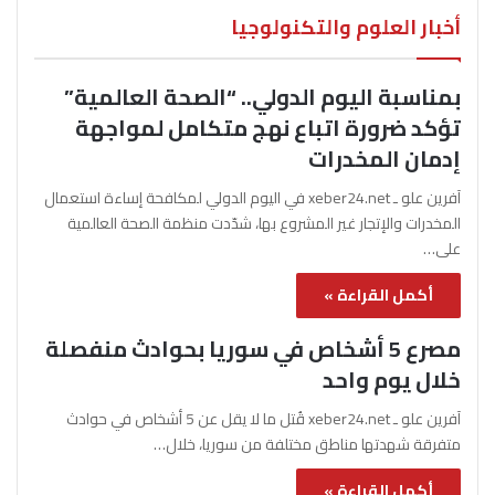
أخبار العلوم والتكنولوجيا
بمناسبة اليوم الدولي.. “الصحة العالمية”
تؤكد ضرورة اتباع نهج متكامل لمواجهة
إدمان المخدرات
آفرين علو ـ xeber24.net في اليوم الدولي لمكافحة إساءة استعمال
المخدرات والإتجار غير المشروع بها، شدّدت منظمة الصحة العالمية
على…
أكمل القراءة »
مصرع 5 أشخاص في سوريا بحوادث منفصلة
خلال يوم واحد
آفرين علو ـ xeber24.net قُتل ما لا يقل عن 5 أشخاص في حوادث
متفرقة شهدتها مناطق مختلفة من سوريا، خلال…
أكمل القراءة »