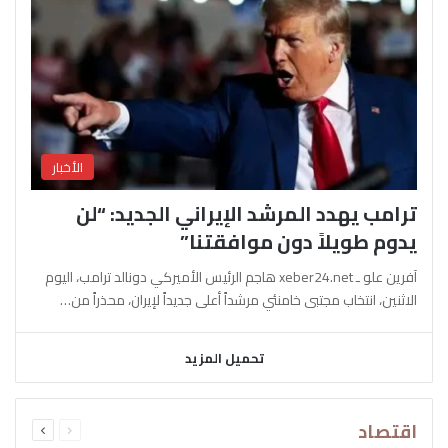
الأخبار
ترامب يهدد المرشد الإيراني الجديد: “لن
يدوم طويلاً دون موافقتنا”
آفرين علو ـ xeber24.net هاجم الرئيس الأميركي دونالد ترامب، اليوم
الاثنين، انتخاب مجتبى خامنئي مرشداً أعلى جديداً لإيران، محذراً من…
تحميل المزيد
السابقة
التالية
اقتصاد
الصفحة
الصفحة