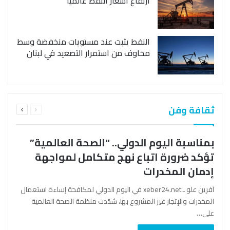
ارتفاع أسعار النفط عالمياً
النفط يثبت عند مستويات منخفضة وسط
مخاوف من استمرار التصعيد في لبنان
السابقة
التالية
ثقافة وفن
الصفحة
الصفحة
بمناسبة اليوم الدولي.. “الصحة العالمية”
تؤكد ضرورة اتباع نهج متكامل لمواجهة
إدمان المخدرات
آفرين علو ـ xeber24.net في اليوم الدولي لمكافحة إساءة استعمال
المخدرات والإتجار غير المشروع بها، شدّدت منظمة الصحة العالمية
على…