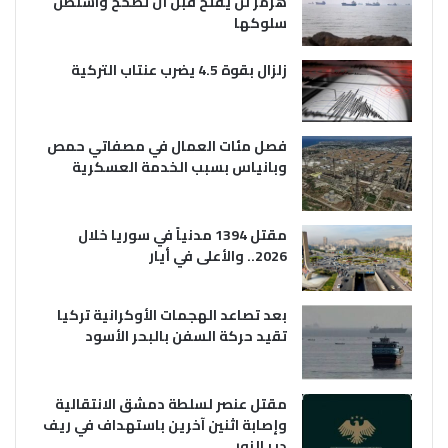
هرمز لن يفتح قبل أن تصحح واشنطن
سلوكها
زلزال بقوة 4.5 يضرب عنتاب التركية
فصل مئات العمال في مصفاتي حمص
وبانياس بسبب الخدمة العسكرية
مقتل 1394 مدنياً في سوريا خلال
2026.. والأعلى في أيار
بعد تصاعد الهجمات الأوكرانية تركيا
تقيد حركة السفن بالبحر الأسود
مقتل عنصر لسلطة دمشق الانتقالية
وإصابة اثنين آخرين باستهداف في ريف
دير الزور