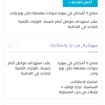
أكمل القراءة »
مصرع 5 أشخاص في سوريا بحوادث منفصلة خلال يوم واحد
عقب استهداف مواطن أمام كنيسة.. التوترات الأمنية
تتصاعد في اللاذقية
بمناسبة اليوم الدولي..
السابقة
التالية
سوشيال ميديا وفضائيات
“الصحة العالمية” تؤكد
الصفحة
الصفحة
ضرورة اتباع نهج متكامل
لمواجهة إدمان المخدرات
مصرع 5 أشخاص في سوريا
عقب استهداف مواطن أمام
بحوادث منفصلة خلال يوم
كنيسة.. التوترات الأمنية
واحد
تتصاعد في اللاذقية
استمرار الاعتقالات
السياسية.. تركيا توقف 4
نشطاء من حزب المساواة