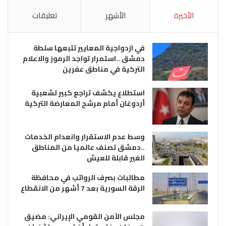
الأخيرة
الأشهر
تعليقات
في ازدواجية المعايير تتبعها سلطة
دمشق ..استمرار تواجد الرموز والاعلام
التركية في مناطق عفرين
استطلاع يكشف تراجع كبير لشعبية
أردوغان أمام مرشح المعارضة التركية
وسط عدم الاستقرار وانعدام الخدمات
..دمشق تصنف عالميا من المناطق
الغير قابلة للعيش
مطالبات بصرف الرواتب في محافظة
الرقة السورية بعد 7 أشهر من الانقطاع
مجلس الأمن القومي الإيراني: مضيق