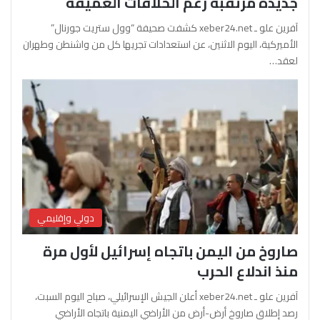
جديدة مرتقبة رغم الخلافات العميقة
آفرين علو ـ xeber24.net كشفت صحيفة “وول ستريت جورنال”
الأميركية، اليوم الاثنين، عن استعدادات تجريها كل من واشنطن وطهران
لعقد…
دولي وإقليمي
صاروخ من اليمن باتجاه إسرائيل لأول مرة
منذ اندلاع الحرب
آفرين علو ـ xeber24.net أعلن الجيش الإسرائيلي، صباح اليوم السبت،
رصد إطلاق صاروخ أرض-أرض من الأراضي اليمنية باتجاه الأراضي