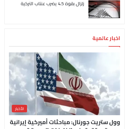
زلزال بقوة 4.5 يضرب عنتاب التركية
اخبار عالمية
الأخبار
وول ستريت جورنال: مباحثات أميركية إيرانية