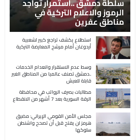
سلطة دمشق ..استمرار تواجد
الرموز والاعلام التركية في
مناطق عفرين
استطلاع يكشف تراجع كبير لشعبية
أردوغان أمام مرشح المعارضة التركية
وسط عدم الاستقرار وانعدام الخدمات
..دمشق تصنف عالميا من المناطق الغير
قابلة للعيش
مطالبات بصرف الرواتب في محافظة
الرقة السورية بعد 7 أشهر من الانقطاع
مجلس الأمن القومي الإيراني: مضيق
هرمز لن يفتح قبل أن تصحح واشنطن
سلوكها