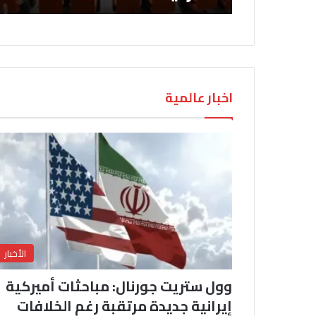
اخبار عالمية
الأخبار
وول ستريت جورنال: مباحثات أميركية
إيرانية جديدة مرتقبة رغم الخلافات