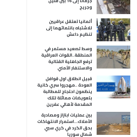
جرمانا إلى 16 بين قتيل
وجريح
ألمانيا تعتقل عراقيين
للاشتباه بانتمائهما إلى
تنظيم داعش
وسط تصعيد مستمر في
المنطقة..القوات العراقية
ترفع الجاهلية القتالية
والاستنفار الأمني
قبيل انطلاق اول قوافل
العودة ..مهجروا سري كانية
ينظمون احتجاج للمطالبة
بتعويضات مماثلة لتلك
المقدمة لأهالي عفرين
بين عمليات ابتزاز ومصادرة
الأملاك…استمرار الانتهاكات
بحق الكرد في كري سبي
شمال سوريا