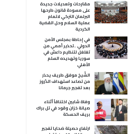
مقترحات وتعديلات جديدة
على مسودة قانون طرحها
البرلمان التركي لاتمام
عملية السلام وحل القضية
الكردية
في إحاطة بمجلس الأمن
الدولي ..تحذير أممي من
تغلغل لتنظيم داعش في
سوريا وتهديده السلم
الأهلي
الشَّيخ موفق طريف يحذر
من تصاعد استهداف الدَّروز
بعد تفجير جرمانا
وفاة شابين اختناقاً أثناء
صيانة خزان وقود في تل براك
بريف الحسكة
ارتفاع حصيلة ضحايا تفجير