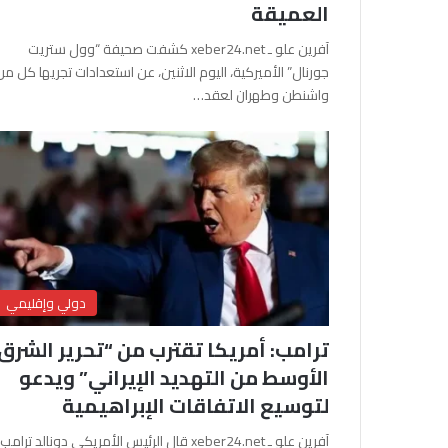
العميقة
آفرين علو ـ xeber24.net كشفت صحيفة “وول ستريت
جورنال” الأميركية، اليوم الاثنين، عن استعدادات تجريها كل من
واشنطن وطهران لعقد…
دولي وإقليمي
ترامب: أمريكا تقترب من “تحرير الشرق
الأوسط من التهديد الإيراني” ويدعو
لتوسيع الاتفاقات الإبراهيمية
آفرين علو ـ xeber24.net قال الرئيس الأمريكي دونالد ترامب،