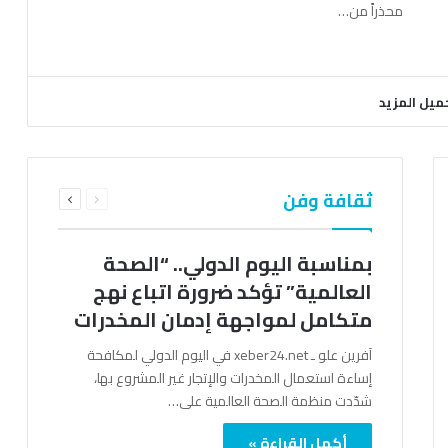
محذراً من…
ميل المزيد
السابقة
التالية
ثقافة وفن
الصفحة
الصفحة
بمناسبة اليوم الدولي.. “الصحة
العالمية” تؤكد ضرورة اتباع نهج
متكامل لمواجهة إدمان المخدرات
آفرين علو ـ xeber24.net في اليوم الدولي لمكافحة
إساءة استعمال المخدرات والإتجار غير المشروع بها،
شدّدت منظمة الصحة العالمية على…
أكمل القراءة »