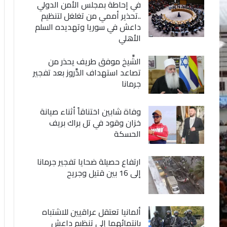
في إحاطة بمجلس الأمن الدولي
..تحذير أممي من تغلغل لتنظيم
داعش في سوريا وتهديده السلم
الأهلي
الشَّيخ موفق طريف يحذر من
تصاعد استهداف الدَّروز بعد تفجير
جرمانا
وفاة شابين اختناقاً أثناء صيانة
خزان وقود في تل براك بريف
الحسكة
ارتفاع حصيلة ضحايا تفجير جرمانا
إلى 16 بين قتيل وجريح
ألمانيا تعتقل عراقيين للاشتباه
بانتمائهما إلى تنظيم داعش