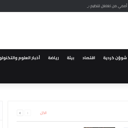
ر أممي من تغلغل لتنظيم داعش في سوريا وتهديده السلم الأهلي
شوؤن كردية
اقتصاد
بيئة
رياضة
أخبار العلوم والتكنولو
طقة..القوات العراقية ترفع الجا
لعودة ..مهجروا سري كانية ينظمو
رة الأملاك…استمرار الانتهاكات بح
لمقدمة لأهالي عفرين
اشتباه بانتمائهما إلى تنظيم داعش
ة الحفر العشوائي للآبار في قام
السابقة
التالية
الكل
الصفحة
الصفحة