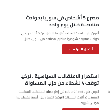
مصرع 5 أشخاص في سوريا بحوادث
منفصلة خلال يوم واحد
آفرين علو ـ xeber24.net قُتل ما لا يقل عن 5 أشخاص في
حوادث متفرقة شهدتها مناطق مختلفة من سوريا، خلال…
أكمل القراءة »
استمرار الاعتقالات السياسية.. تركيا
توقف 4 نشطاء من حزب المساواة
نة
آفرين علو ـ xeber24.net في إطار حملة الاعتقالات السياسية
المستمرة، ألقت السلطات التركية القبض على أربعة نشطاء من
مجلس شبيبة…