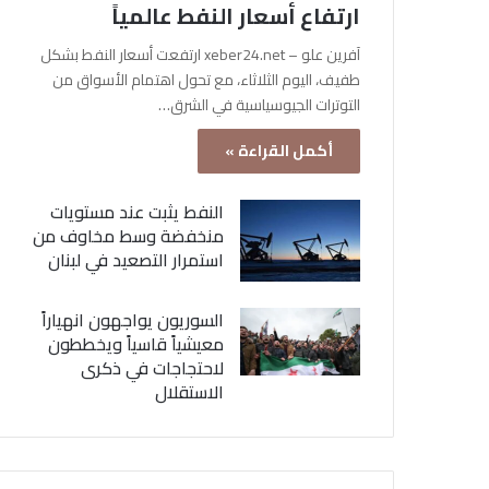
ارتفاع أسعار النفط عالمياً
آفرين علو – xeber24.net ارتفعت أسعار النفط بشكل
طفيف، اليوم الثلاثاء، مع تحول اهتمام الأسواق من
التوترات الجيوسياسية في الشرق…
أكمل القراءة »
النفط يثبت عند مستويات
منخفضة وسط مخاوف من
استمرار التصعيد في لبنان
السوريون يواجهون انهياراً
معيشياً قاسياً ويخططون
لاحتجاجات في ذكرى
الاستقلال