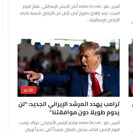
آفرين علو ـ xeber24.net أعلن الجيش الإسرائيلي، صباح اليوم
السبت، رصد إطلاق صاروخ أرض-أرض من الأراضي اليمنية باتجاه
الأراضي الإسرائيلية،…
الأخبار
ترامب يهدد المرشد الإيراني الجديد: “لن
يدوم طويلاً دون موافقتنا”
آفرين علو ـ xeber24.net هاجم الرئيس الأميركي دونالد ترامب،
اليوم الاثنين، انتخاب مجتبى خامنئي مرشداً أعلى جديداً لإيران،