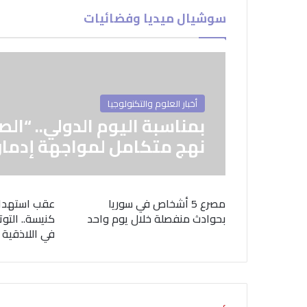
سوشيال ميديا وفضائيات
أخبار العلوم والتكنولوجيا
بمناسبة اليوم الدولي.. “الص
نهج متكامل لمواجهة إدمان
مصرع 5 أشخاص في سوريا
عقب استهدا
بحوادث منفصلة خلال يوم واحد
كنيسة.. التوت
في اللاذقية