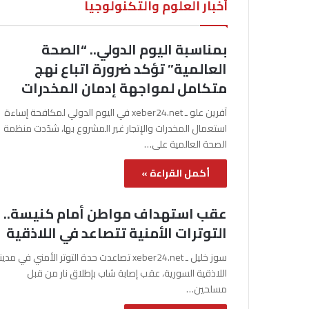
أخبار العلوم والتكنولوجيا
بمناسبة اليوم الدولي.. “الصحة
العالمية” تؤكد ضرورة اتباع نهج
متكامل لمواجهة إدمان المخدرات
آفرين علو ـ xeber24.net في اليوم الدولي لمكافحة إساءة
استعمال المخدرات والإتجار غير المشروع بها، شدّدت منظمة
الصحة العالمية على…
أكمل القراءة »
عقب استهداف مواطن أمام كنيسة..
التوترات الأمنية تتصاعد في اللاذقية
سوز خليل ـ xeber24.net تصاعدت حدة التوتر الأمني في مدي
اللاذقية السورية، عقب إصابة شاب بإطلاق نار من قبل
مسلحين…