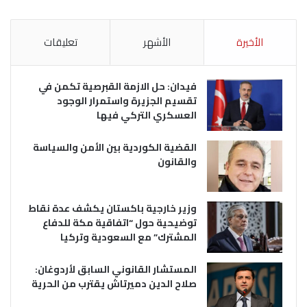
الأخيرة
الأشهر
تعليقات
فيدان: حل الازمة القبرصية تكمن في
تقسيم الجزيرة واستمرار الوجود
العسكري التركي فيها
القضية الكوردية بين الأمن والسياسة
والقانون
وزير خارجية باكستان يكشف عدة نقاط
توضيحية حول “اتفاقية مكة للدفاع
المشترك” مع السعودية وتركيا
المستشار القانوني السابق لأردوغان:
صلاح الدين دميرتاش يقترب من الحرية