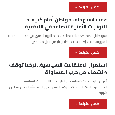
أكمل القراءة »
عقب استهداف مواطن أمام كنيسة..
التوترات الأمنية تتصاعد في اللاذقية
سوز خليل ـ xeber24.net تصاعدت حدة التوتر الأمني في مدينة اللاذقية
السورية، عقب إصابة شاب بإطلاق نار من قبل مسلحين…
أكمل القراءة »
استمرار الاعتقالات السياسية.. تركيا توقف
4 نشطاء من حزب المساواة
آفرين علو ـ xeber24.net في إطار حملة الاعتقالات السياسية
المستمرة، ألقت السلطات التركية القبض على أربعة نشطاء من مجلس
شبيبة…
أكمل القراءة »