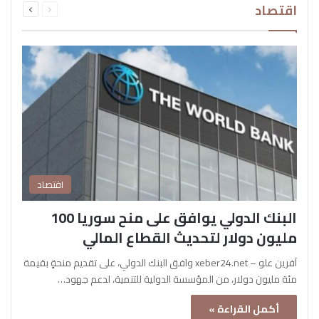
اقتصاد
الصفحة
الصفحة
اقتصاد
البنك الدولي يوافق على منح سوريا 100
مليون دولار لتحديث القطاع المالي
آفرين علو – xeber24.net وافق البنك الدولي، على تقديم منحةٍ بقيمة
مئة مليون دولار، من المؤسسة الدولية للتنمية، لدعم جهود…
أكمل القراءة »