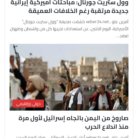
وول ستريت جورنال: مباحثات أميركية إيرانية
جديدة مرتقبة رغم الخلافات العميقة
آفرين علو ـ xeber24.net كشفت صحيفة “وول ستريت جورنال”
الأميركية، اليوم الاثنين، عن استعدادات تجريها كل من واشنطن وطهران
لعقد…
دولي وإقليمي
صاروخ من اليمن باتجاه إسرائيل لأول مرة
منذ اندلاع الحرب
آفرين علو ـ xeber24.net أعلن الجيش الإسرائيلي، صباح اليوم السبت،