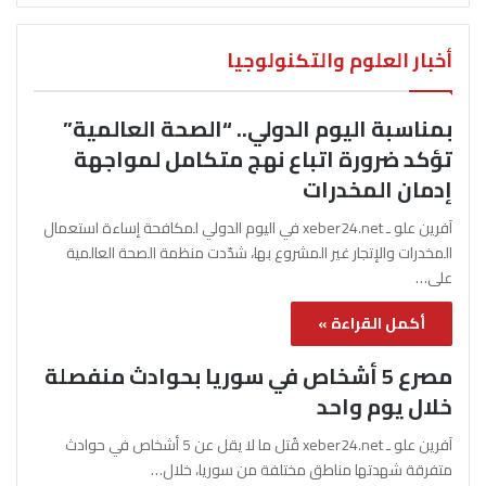
أخبار العلوم والتكنولوجيا
بمناسبة اليوم الدولي.. “الصحة العالمية”
تؤكد ضرورة اتباع نهج متكامل لمواجهة
إدمان المخدرات
آفرين علو ـ xeber24.net في اليوم الدولي لمكافحة إساءة استعمال
المخدرات والإتجار غير المشروع بها، شدّدت منظمة الصحة العالمية
على…
أكمل القراءة »
مصرع 5 أشخاص في سوريا بحوادث منفصلة
خلال يوم واحد
آفرين علو ـ xeber24.net قُتل ما لا يقل عن 5 أشخاص في حوادث
متفرقة شهدتها مناطق مختلفة من سوريا، خلال…