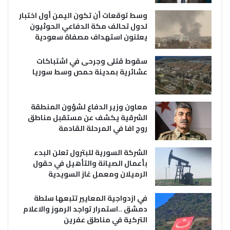
وسط توقعات أن تكون اليمن أول اختبار
لدول تحالف مكة الدفاعي الحوثيون
يعلنون استهداف مصفاة سعودية
سقوط قتلى وجرحى في اشتباكات
عشائرية بمدينة حمص وسط سوريا
معاون وزير الدفاع لشؤون المنطقة
الشرقية يكشف عن مستقبل مناطق
روج افا في المرحلة القادمة
الشركة السورية للبترول تعلن البدء
بأعمال الصيانة والتأهيل في حقول
الرميلان ومعمل غاز السويدية
في ازدواجية المعايير تتبعها سلطة
دمشق ..استمرار تواجد الرموز والاعلام
التركية في مناطق عفرين