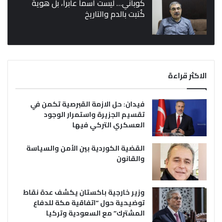
كوباني… ليست اسماً عابراً، بل هوية
كُتبت بالدم والتاريخ
الاكثر قراءة
فيدان: حل الازمة القبرصية تكمن في
تقسيم الجزيرة واستمرار الوجود
العسكري التركي فيها
القضية الكوردية بين الأمن والسياسة
والقانون
وزير خارجية باكستان يكشف عدة نقاط
توضيحية حول “اتفاقية مكة للدفاع
المشترك” مع السعودية وتركيا