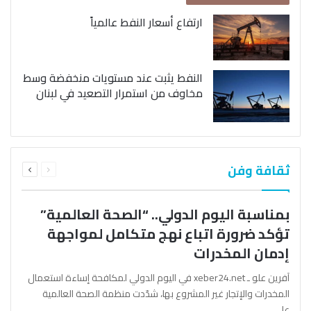
ارتفاع أسعار النفط عالمياً
النفط يثبت عند مستويات منخفضة وسط
مخاوف من استمرار التصعيد في لبنان
السابقة
التالية
ثقافة وفن
الصفحة
الصفحة
بمناسبة اليوم الدولي.. “الصحة العالمية”
تؤكد ضرورة اتباع نهج متكامل لمواجهة
إدمان المخدرات
آفرين علو ـ xeber24.net في اليوم الدولي لمكافحة إساءة استعمال
المخدرات والإتجار غير المشروع بها، شدّدت منظمة الصحة العالمية
على…