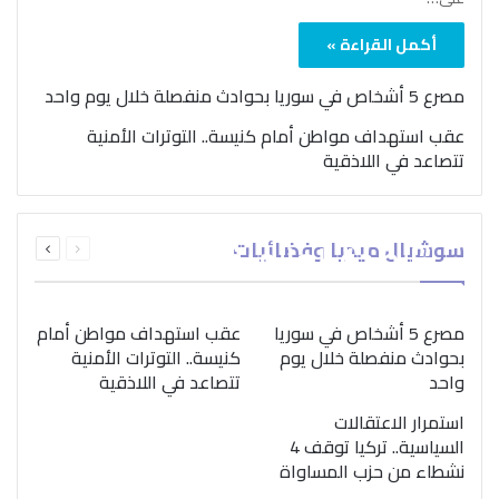
أكمل القراءة »
مصرع 5 أشخاص في سوريا بحوادث منفصلة خلال يوم واحد
عقب استهداف مواطن أمام كنيسة.. التوترات الأمنية
تتصاعد في اللاذقية
بمناسبة اليوم الدولي..
السابقة
التالية
سوشيال ميديا وفضائيات
“الصحة العالمية” تؤكد
الصفحة
الصفحة
ضرورة اتباع نهج متكامل
لمواجهة إدمان المخدرات
مصرع 5 أشخاص في سوريا
عقب استهداف مواطن أمام
بحوادث منفصلة خلال يوم
كنيسة.. التوترات الأمنية
واحد
تتصاعد في اللاذقية
استمرار الاعتقالات
السياسية.. تركيا توقف 4
نشطاء من حزب المساواة