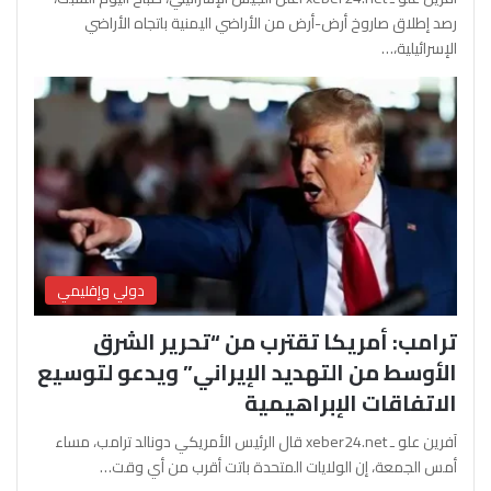
رصد إطلاق صاروخ أرض-أرض من الأراضي اليمنية باتجاه الأراضي
الإسرائيلية،…
دولي وإقليمي
ترامب: أمريكا تقترب من “تحرير الشرق
الأوسط من التهديد الإيراني” ويدعو لتوسيع
الاتفاقات الإبراهيمية
آفرين علو ـ xeber24.net قال الرئيس الأمريكي دونالد ترامب، مساء
أمس الجمعة، إن الولايات المتحدة باتت أقرب من أي وقت…