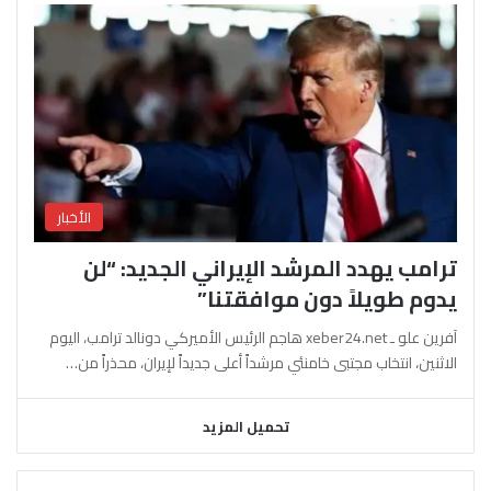
الأخبار
ترامب يهدد المرشد الإيراني الجديد: “لن
يدوم طويلاً دون موافقتنا”
آفرين علو ـ xeber24.net هاجم الرئيس الأميركي دونالد ترامب، اليوم
الاثنين، انتخاب مجتبى خامنئي مرشداً أعلى جديداً لإيران، محذراً من…
تحميل المزيد
السابقة
التالية