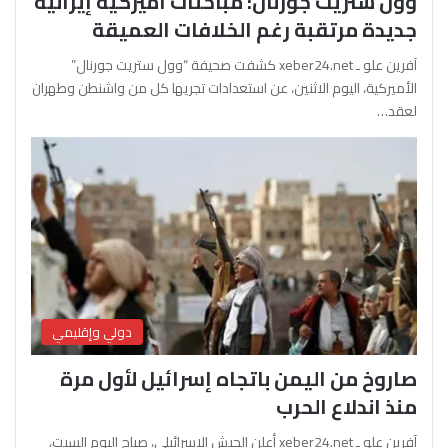
وول ستريت جورنال: مباحثات أميركية إيرانية
جديدة مرتقبة رغم الخلافات العميقة
آفرين علو ـ xeber24.net كشفت صحيفة “وول ستريت جورنال”
الأميركية، اليوم الاثنين، عن استعدادات تجريها كل من واشنطن وطهران
لعقد…
دولي وإقليمي
صاروخ من اليمن باتجاه إسرائيل لأول مرة
منذ اندلاع الحرب
آفرين علو ـ xeber24.net أعلن الجيش الإسرائيلي، صباح اليوم السبت،