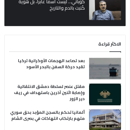
كوباني… ليست اسماً عابراً، بل هوية
كُتبت بالدم والتاريخ
الاكثر قراءة
بعد تصاعد الهجمات الأوكرانية تركيا
تقيد حركة السفن بالبحر الأسود
مقتل عنصر لسلطة دمشق الانتقالية
وإصابة اثنين آخرين باستهداف في ريف
دير الزور
ألمانيا تحكم بالسجن المؤبد بحق سوري
متهم بارتكاب انتهاكات في بصرى الشام