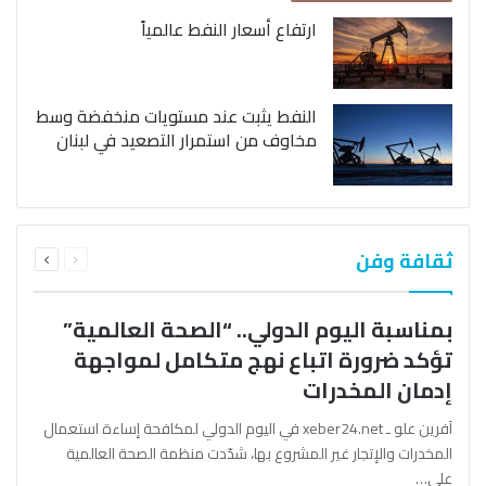
ارتفاع أسعار النفط عالمياً
النفط يثبت عند مستويات منخفضة وسط
مخاوف من استمرار التصعيد في لبنان
السابقة
التالية
ثقافة وفن
الصفحة
الصفحة
بمناسبة اليوم الدولي.. “الصحة العالمية”
تؤكد ضرورة اتباع نهج متكامل لمواجهة
إدمان المخدرات
آفرين علو ـ xeber24.net في اليوم الدولي لمكافحة إساءة استعمال
المخدرات والإتجار غير المشروع بها، شدّدت منظمة الصحة العالمية
على…