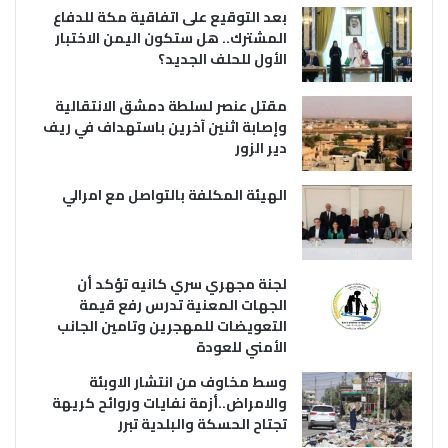
بعد التوقيع على اتفاقية مكة للدفاع
المشترك.. هل ستكون اليمن الاختبار
الأول للحلف الجديد؟
مقتل عنصر لسلطة دمشق الانتقالية
وإصابة اثنين آخرين باستهداف في ريف
دير الزور
الهيئة المكلفة بالتواصل مع امرالي
لجنة مجهري سري كانيه تؤكد أن
الجهات المعنية تدرس رفع قيمة
التعويضات للمهجرين وتامين الجانب
الأمني للعودة
وسط مخاوف من انتشار الاوبئة
والامراض..أزمة نفايات وروائح كريهة
تجتاح الحسكة والبلدية تبرر