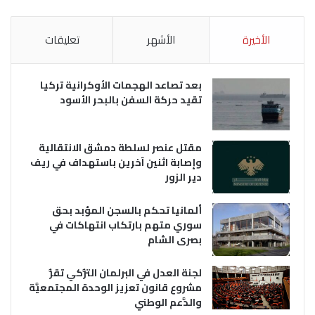
الأخيرة
الأشهر
تعليقات
بعد تصاعد الهجمات الأوكرانية تركيا
تقيد حركة السفن بالبحر الأسود
مقتل عنصر لسلطة دمشق الانتقالية
وإصابة اثنين آخرين باستهداف في ريف
دير الزور
ألمانيا تحكم بالسجن المؤبد بحق
سوري متهم بارتكاب انتهاكات في
بصرى الشام
لجنة العدل في البرلمان التُّركي تقرُّ
مشروع قانون تعزيز الوحدة المجتمعيَّة
والدَّعم الوطني