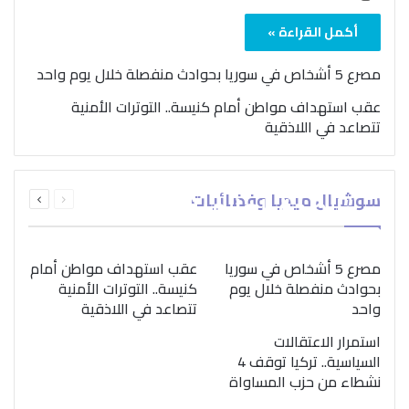
أكمل القراءة »
مصرع 5 أشخاص في سوريا بحوادث منفصلة خلال يوم واحد
عقب استهداف مواطن أمام كنيسة.. التوترات الأمنية
تتصاعد في اللاذقية
بمناسبة اليوم الدولي..
السابقة
التالية
سوشيال ميديا وفضائيات
“الصحة العالمية” تؤكد
الصفحة
الصفحة
ضرورة اتباع نهج متكامل
لمواجهة إدمان المخدرات
مصرع 5 أشخاص في سوريا
عقب استهداف مواطن أمام
بحوادث منفصلة خلال يوم
كنيسة.. التوترات الأمنية
واحد
تتصاعد في اللاذقية
استمرار الاعتقالات
السياسية.. تركيا توقف 4
نشطاء من حزب المساواة