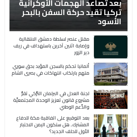
بعد تصاعد الهجمات الأوكرانية
تركيا تقيد حركة السفن بالبحر
الأسود
مقتل عنصر لسلطة دمشق الانتقالية
وإصابة اثنين آخرين باستهداف في ريف
دير الزور
ألمانيا تحكم بالسجن المؤبد بحق سوري
متهم بارتكاب انتهاكات في بصرى الشام
لجنة العدل في البرلمان التُّركي تقرُّ
مشروع قانون تعزيز الوحدة المجتمعيَّة
والدَّعم الوطني
بعد التوقيع على اتفاقية مكة للدفاع
المشترك.. هل ستكون اليمن الاختبار
الأول للحلف الجديد؟