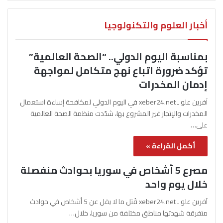
أخبار العلوم والتكنولوجيا
بمناسبة اليوم الدولي.. “الصحة العالمية”
تؤكد ضرورة اتباع نهج متكامل لمواجهة
إدمان المخدرات
آفرين علو ـ xeber24.net في اليوم الدولي لمكافحة إساءة استعمال
المخدرات والإتجار غير المشروع بها، شدّدت منظمة الصحة العالمية
على…
أكمل القراءة »
مصرع 5 أشخاص في سوريا بحوادث منفصلة
خلال يوم واحد
آفرين علو ـ xeber24.net قُتل ما لا يقل عن 5 أشخاص في حوادث
متفرقة شهدتها مناطق مختلفة من سوريا، خلال…