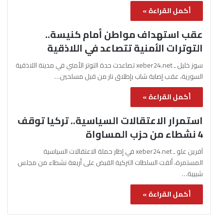
أكمل القراءة »
عقب استهداف مواطن أمام كنيسة..
التوترات الأمنية تتصاعد في اللاذقية
سوز خليل ـ xeber24.net تصاعدت حدة التوتر الأمني في مدينة اللاذقية
السورية، عقب إصابة شاب بإطلاق نار من قبل مسلحين…
أكمل القراءة »
استمرار الاعتقالات السياسية.. تركيا توقف
4 نشطاء من حزب المساواة
آفرين علو ـ xeber24.net في إطار حملة الاعتقالات السياسية
المستمرة، ألقت السلطات التركية القبض على أربعة نشطاء من مجلس
شبيبة…
أكمل القراءة »