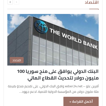
اقتصاد
الصفحة
الصفحة
اقتصاد
البنك الدولي يوافق على منح سوريا 100
مليون دولار لتحديث القطاع المالي
آفرين علو – xeber24.net وافق البنك الدولي، على تقديم منحةٍ بقيمة
مئة مليون دولار، من المؤسسة الدولية للتنمية، لدعم جهود…
أكمل القراءة »