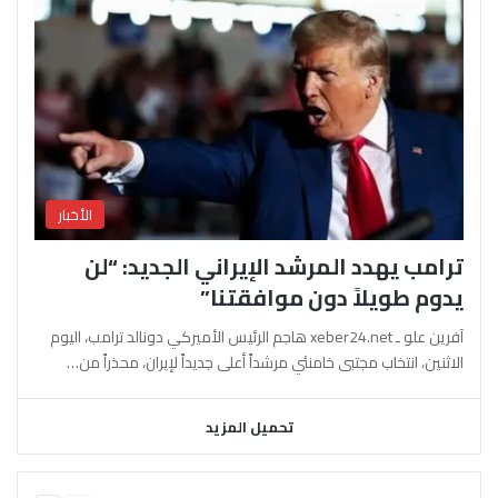
الأخبار
ترامب يهدد المرشد الإيراني الجديد: “لن
يدوم طويلاً دون موافقتنا”
آفرين علو ـ xeber24.net هاجم الرئيس الأميركي دونالد ترامب، اليوم
الاثنين، انتخاب مجتبى خامنئي مرشداً أعلى جديداً لإيران، محذراً من…
تحميل المزيد
السابقة
التالية