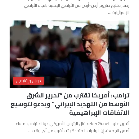
رصد إطلاق صاروخ أرض-أرض من الأراضي اليمنية باتجاه الأراضي
الإسرائيلية،…
دولي وإقليمي
ترامب: أمريكا تقترب من “تحرير الشرق
الأوسط من التهديد الإيراني” ويدعو لتوسيع
الاتفاقات الإبراهيمية
آفرين علو ـ xeber24.net قال الرئيس الأمريكي دونالد ترامب، مساء
أمس الجمعة، إن الولايات المتحدة باتت أقرب من أي وقت…