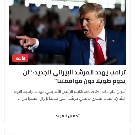
الأخبار
ترامب يهدد المرشد الإيراني الجديد: “لن
يدوم طويلاً دون موافقتنا”
آفرين علو ـ xeber24.net هاجم الرئيس الأميركي دونالد ترامب، اليوم
الاثنين، انتخاب مجتبى خامنئي مرشداً أعلى جديداً لإيران، محذراً من…
تحميل المزيد
السابقة
التالية