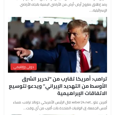
رصد إطلاق صاروخ أرض-أرض من الأراضي اليمنية باتجاه الأراضي
الإسرائيلية،…
دولي وإقليمي
ترامب: أمريكا تقترب من “تحرير الشرق
الأوسط من التهديد الإيراني” ويدعو لتوسيع
الاتفاقات الإبراهيمية
آفرين علو ـ xeber24.net قال الرئيس الأمريكي دونالد ترامب، مساء
أمس الجمعة، إن الولايات المتحدة باتت أقرب من أي وقت…