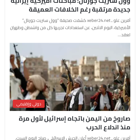
وول ستريت جورنال: مباحثات أميركية إيرانية
جديدة مرتقبة رغم الخلافات العميقة
آفرين علو ـ xeber24.net كشفت صحيفة “وول ستريت جورنال”
الأميركية، اليوم الاثنين، عن استعدادات تجريها كل من واشنطن وطهران
لعقد…
دولي وإقليمي
صاروخ من اليمن باتجاه إسرائيل لأول مرة
منذ اندلاع الحرب
آفرين علو ـ xeber24.net أعلن الجيش الإسرائيلي، صباح اليوم السبت،