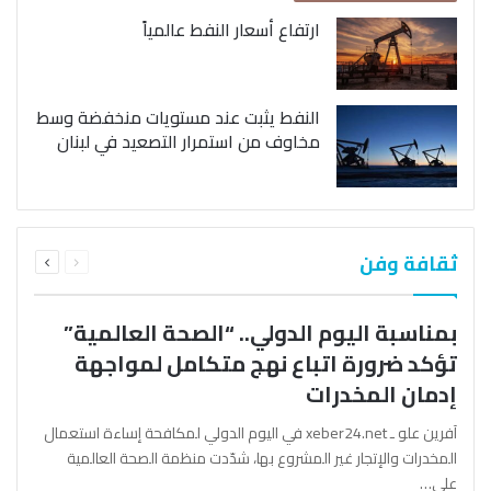
ارتفاع أسعار النفط عالمياً
النفط يثبت عند مستويات منخفضة وسط
مخاوف من استمرار التصعيد في لبنان
السابقة
التالية
ثقافة وفن
الصفحة
الصفحة
بمناسبة اليوم الدولي.. “الصحة العالمية”
تؤكد ضرورة اتباع نهج متكامل لمواجهة
إدمان المخدرات
آفرين علو ـ xeber24.net في اليوم الدولي لمكافحة إساءة استعمال
المخدرات والإتجار غير المشروع بها، شدّدت منظمة الصحة العالمية
على…