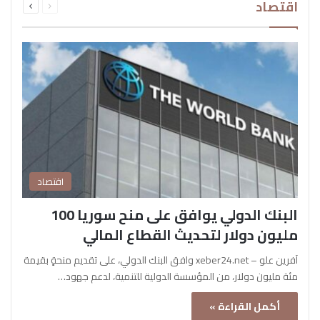
اقتصاد
الصفحة
الصفحة
اقتصاد
البنك الدولي يوافق على منح سوريا 100
مليون دولار لتحديث القطاع المالي
آفرين علو – xeber24.net وافق البنك الدولي، على تقديم منحةٍ بقيمة
مئة مليون دولار، من المؤسسة الدولية للتنمية، لدعم جهود…
أكمل القراءة »