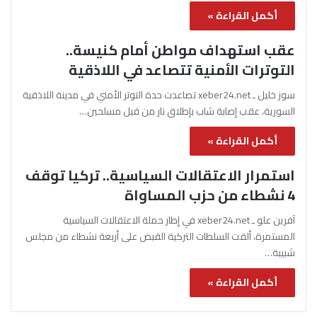
أكمل القراءة »
عقب استهداف مواطن أمام كنيسة..
التوترات الأمنية تتصاعد في اللاذقية
سوز خليل ـ xeber24.net تصاعدت حدة التوتر الأمني في مدينة اللاذقية
السورية، عقب إصابة شاب بإطلاق نار من قبل مسلحين…
أكمل القراءة »
استمرار الاعتقالات السياسية.. تركيا توقف
4 نشطاء من حزب المساواة
آفرين علو ـ xeber24.net في إطار حملة الاعتقالات السياسية
المستمرة، ألقت السلطات التركية القبض على أربعة نشطاء من مجلس
شبيبة…
أكمل القراءة »