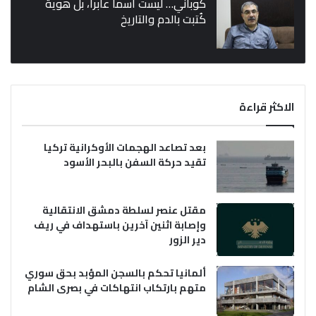
كوباني… ليست اسماً عابراً، بل هوية
كُتبت بالدم والتاريخ
الاكثر قراءة
بعد تصاعد الهجمات الأوكرانية تركيا
تقيد حركة السفن بالبحر الأسود
مقتل عنصر لسلطة دمشق الانتقالية
وإصابة اثنين آخرين باستهداف في ريف
دير الزور
ألمانيا تحكم بالسجن المؤبد بحق سوري
متهم بارتكاب انتهاكات في بصرى الشام