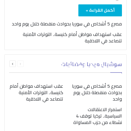
أكمل القراءة »
مصرع 5 أشخاص في سوريا بحوادث منفصلة خلال يوم واحد
عقب استهداف مواطن أمام كنيسة.. التوترات الأمنية
تتصاعد في اللاذقية
بمناسبة اليوم الدولي..
السابقة
التالية
سوشيال ميديا وفضائيات
“الصحة العالمية” تؤكد
الصفحة
الصفحة
ضرورة اتباع نهج متكامل
لمواجهة إدمان المخدرات
مصرع 5 أشخاص في سوريا
عقب استهداف مواطن أمام
بحوادث منفصلة خلال يوم
كنيسة.. التوترات الأمنية
واحد
تتصاعد في اللاذقية
استمرار الاعتقالات
السياسية.. تركيا توقف 4
نشطاء من حزب المساواة