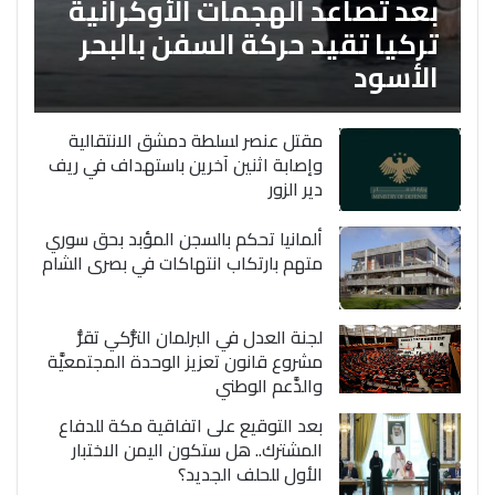
بعد تصاعد الهجمات الأوكرانية
تركيا تقيد حركة السفن بالبحر
الأسود
مقتل عنصر لسلطة دمشق الانتقالية
وإصابة اثنين آخرين باستهداف في ريف
دير الزور
ألمانيا تحكم بالسجن المؤبد بحق سوري
متهم بارتكاب انتهاكات في بصرى الشام
لجنة العدل في البرلمان التُّركي تقرُّ
مشروع قانون تعزيز الوحدة المجتمعيَّة
والدَّعم الوطني
بعد التوقيع على اتفاقية مكة للدفاع
المشترك.. هل ستكون اليمن الاختبار
الأول للحلف الجديد؟