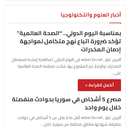
أخبار العلوم والتكنولوجيا
بمناسبة اليوم الدولي.. “الصحة العالمية”
تؤكد ضرورة اتباع نهج متكامل لمواجهة
إدمان المخدرات
آفرين علو ـ xeber24.net في اليوم الدولي لمكافحة إساءة استعمال
المخدرات والإتجار غير المشروع بها، شدّدت منظمة الصحة العالمية
على…
أكمل القراءة »
مصرع 5 أشخاص في سوريا بحوادث منفصلة
خلال يوم واحد
آفرين علو ـ xeber24.net قُتل ما لا يقل عن 5 أشخاص في حوادث
متفرقة شهدتها مناطق مختلفة من سوريا، خلال…