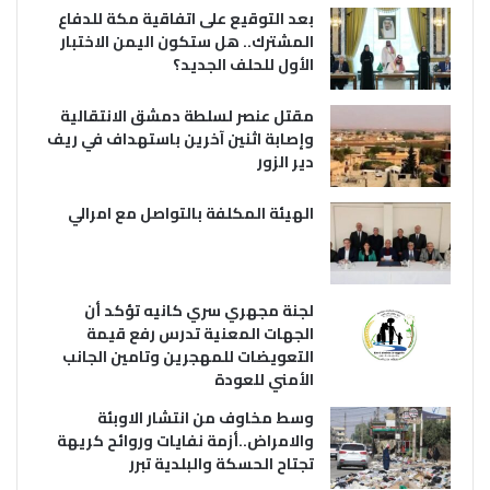
بعد التوقيع على اتفاقية مكة للدفاع
المشترك.. هل ستكون اليمن الاختبار
الأول للحلف الجديد؟
مقتل عنصر لسلطة دمشق الانتقالية
وإصابة اثنين آخرين باستهداف في ريف
دير الزور
الهيئة المكلفة بالتواصل مع امرالي
لجنة مجهري سري كانيه تؤكد أن
الجهات المعنية تدرس رفع قيمة
التعويضات للمهجرين وتامين الجانب
الأمني للعودة
وسط مخاوف من انتشار الاوبئة
والامراض..أزمة نفايات وروائح كريهة
تجتاح الحسكة والبلدية تبرر