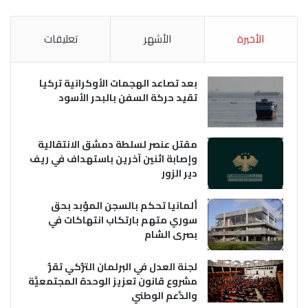
الأخيرة
الأشهر
تعليقات
بعد تصاعد الهجمات الأوكرانية تركيا
تقيد حركة السفن بالبحر الأسود
مقتل عنصر لسلطة دمشق الانتقالية
وإصابة اثنين آخرين باستهداف في ريف
دير الزور
ألمانيا تحكم بالسجن المؤبد بحق
سوري متهم بارتكاب انتهاكات في
بصرى الشام
لجنة العدل في البرلمان التُّركي تقرُّ
مشروع قانون تعزيز الوحدة المجتمعيَّة
والدَّعم الوطني