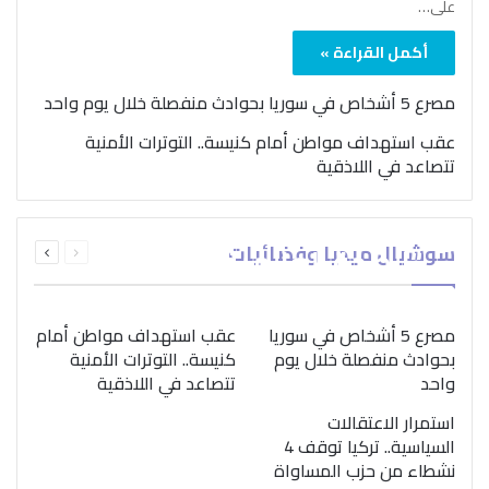
على…
أكمل القراءة »
مصرع 5 أشخاص في سوريا بحوادث منفصلة خلال يوم واحد
عقب استهداف مواطن أمام كنيسة.. التوترات الأمنية
تتصاعد في اللاذقية
بمناسبة اليوم الدولي..
السابقة
التالية
سوشيال ميديا وفضائيات
“الصحة العالمية” تؤكد
الصفحة
الصفحة
ضرورة اتباع نهج متكامل
لمواجهة إدمان المخدرات
مصرع 5 أشخاص في سوريا
عقب استهداف مواطن أمام
بحوادث منفصلة خلال يوم
كنيسة.. التوترات الأمنية
واحد
تتصاعد في اللاذقية
استمرار الاعتقالات
السياسية.. تركيا توقف 4
نشطاء من حزب المساواة