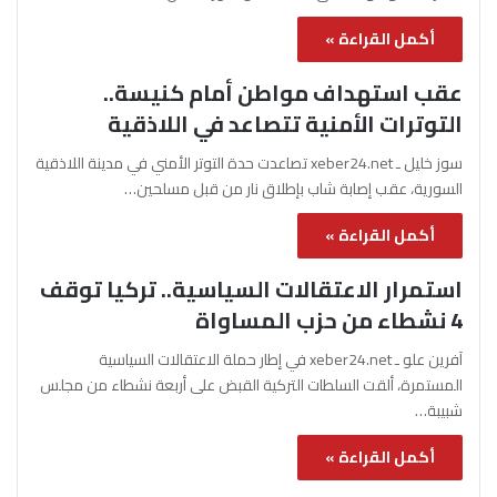
أكمل القراءة »
عقب استهداف مواطن أمام كنيسة..
التوترات الأمنية تتصاعد في اللاذقية
سوز خليل ـ xeber24.net تصاعدت حدة التوتر الأمني في مدينة اللاذقية
السورية، عقب إصابة شاب بإطلاق نار من قبل مسلحين…
أكمل القراءة »
استمرار الاعتقالات السياسية.. تركيا توقف
4 نشطاء من حزب المساواة
آفرين علو ـ xeber24.net في إطار حملة الاعتقالات السياسية
المستمرة، ألقت السلطات التركية القبض على أربعة نشطاء من مجلس
شبيبة…
أكمل القراءة »