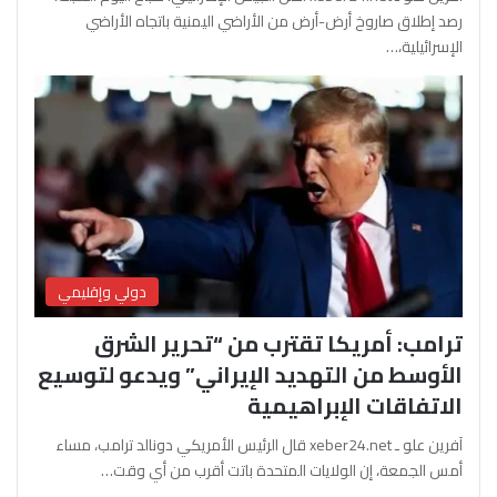
رصد إطلاق صاروخ أرض-أرض من الأراضي اليمنية باتجاه الأراضي
الإسرائيلية،…
دولي وإقليمي
ترامب: أمريكا تقترب من “تحرير الشرق
الأوسط من التهديد الإيراني” ويدعو لتوسيع
الاتفاقات الإبراهيمية
آفرين علو ـ xeber24.net قال الرئيس الأمريكي دونالد ترامب، مساء
أمس الجمعة، إن الولايات المتحدة باتت أقرب من أي وقت…