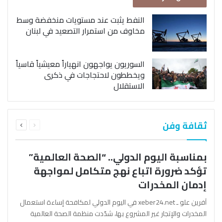
النفط يثبت عند مستويات منخفضة وسط
مخاوف من استمرار التصعيد في لبنان
السوريون يواجهون انهياراً معيشياً قاسياً
ويخططون لاحتجاجات في ذكرى
الاستقلال
السابقة
التالية
ثقافة وفن
الصفحة
الصفحة
بمناسبة اليوم الدولي.. “الصحة العالمية”
تؤكد ضرورة اتباع نهج متكامل لمواجهة
إدمان المخدرات
آفرين علو ـ xeber24.net في اليوم الدولي لمكافحة إساءة استعمال
المخدرات والإتجار غير المشروع بها، شدّدت منظمة الصحة العالمية