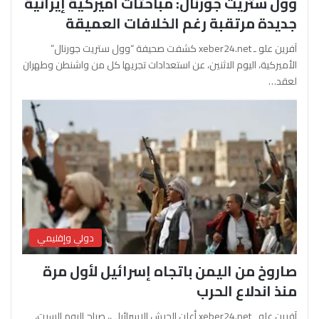
وول ستريت جورنال: مباحثات أميركية إيرانية
جديدة مرتقبة رغم الخلافات العميقة
آفرين علو ـ xeber24.net كشفت صحيفة “وول ستريت جورنال”
الأميركية، اليوم الاثنين، عن استعدادات تجريها كل من واشنطن وطهران
لعقد…
دولي وإقليمي
صاروخ من اليمن باتجاه إسرائيل لأول مرة
منذ اندلاع الحرب
آفرين علو ـ xeber24.net أعلن الجيش الإسرائيلي، صباح اليوم السبت،