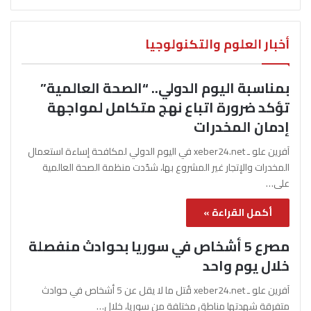
أخبار العلوم والتكنولوجيا
بمناسبة اليوم الدولي.. “الصحة العالمية”
تؤكد ضرورة اتباع نهج متكامل لمواجهة
إدمان المخدرات
آفرين علو ـ xeber24.net في اليوم الدولي لمكافحة إساءة استعمال
المخدرات والإتجار غير المشروع بها، شدّدت منظمة الصحة العالمية
على…
أكمل القراءة »
مصرع 5 أشخاص في سوريا بحوادث منفصلة
خلال يوم واحد
آفرين علو ـ xeber24.net قُتل ما لا يقل عن 5 أشخاص في حوادث
متفرقة شهدتها مناطق مختلفة من سوريا، خلال…