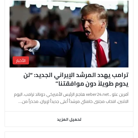
الأخبار
ترامب يهدد المرشد الإيراني الجديد: “لن
يدوم طويلاً دون موافقتنا”
آفرين علو ـ xeber24.net هاجم الرئيس الأميركي دونالد ترامب، اليوم
الاثنين، انتخاب مجتبى خامنئي مرشداً أعلى جديداً لإيران، محذراً من…
تحميل المزيد
السابقة
التالية