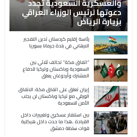
والعسكرية السعودية تجدد
دعوتها لرئيس الوزراء العراقي
بزيارة الرياض
رئاسة إقليم كردستان تدين التفجير
الارهابي في بلدة جرمانا بسوريا
“اتفاق مكة” تحالف ثلاثي بين
السعودية وباكستان وتركيا للدفاع
المشترك وأردوغان يعلق
إيران تعلق على اتفاق مكة: الاتفاق
الورقي مع تركيا وباكستان لن يجلب
الأمن للسعودية
بين استنفار عسكري وتغييرات داخل
القيادة ..هذا ما حدث داخل هيكلية
قوات سلطة دمشق