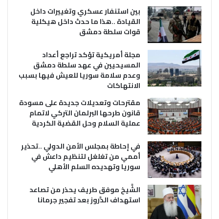
بين استنفار عسكري وتغييرات داخل
القيادة ..هذا ما حدث داخل هيكلية
قوات سلطة دمشق
مجلة أمريكية تؤكد تراجع أعداد
المسيحيين في عهد سلطة دمشق
وعدم سلامة سوريا للعيش فيها بسبب
الانتهاكات
مقترحات وتعديلات جديدة على مسودة
قانون طرحها البرلمان التركي لاتمام
عملية السلام وحل القضية الكردية
في إحاطة بمجلس الأمن الدولي ..تحذير
أممي من تغلغل لتنظيم داعش في
سوريا وتهديده السلم الأهلي
الشَّيخ موفق طريف يحذر من تصاعد
استهداف الدَّروز بعد تفجير جرمانا