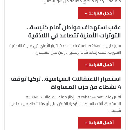
متفرقة شهدتها مناطق مختلفة من سوريا، خلال…
أكمل القراءة »
عقب استهداف مواطن أمام كنيسة..
التوترات الأمنية تتصاعد في اللاذقية
سوز خليل ـ xeber24.net تصاعدت حدة التوتر الأمني في مدينة اللاذقية
السورية، عقب إصابة شاب بإطلاق نار من قبل مسلحين…
أكمل القراءة »
استمرار الاعتقالات السياسية.. تركيا توقف
4 نشطاء من حزب المساواة
آفرين علو ـ xeber24.net في إطار حملة الاعتقالات السياسية
المستمرة، ألقت السلطات التركية القبض على أربعة نشطاء من مجلس
شبيبة…
أكمل القراءة »