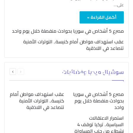
على…
أكمل القراءة »
مصرع 5 أشخاص في سوريا بحوادث منفصلة خلال يوم واحد
عقب استهداف مواطن أمام كنيسة.. التوترات الأمنية
تتصاعد في اللاذقية
بمناسبة اليوم الدولي..
السابقة
التالية
سوشيال ميديا وفضائيات
“الصحة العالمية” تؤكد
الصفحة
الصفحة
ضرورة اتباع نهج متكامل
لمواجهة إدمان المخدرات
مصرع 5 أشخاص في سوريا
عقب استهداف مواطن أمام
بحوادث منفصلة خلال يوم
كنيسة.. التوترات الأمنية
واحد
تتصاعد في اللاذقية
استمرار الاعتقالات
السياسية.. تركيا توقف 4
نشطاء من حزب المساواة