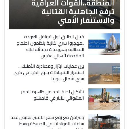
المنطقة..القوات العراقية
ترفع الجاهلية القتالية
والاستنفار الأمني
قبيل انطلاق اول قوافل العودة
..مهجروا سري كانية ينظمون احتجاج
للمطالبة بتعويضات مماثلة لتلك
المقدمة لأهالي عفرين
بين عمليات ابتزاز ومصادرة الأملاك…
استمرار الانتهاكات بحق الكرد في كري
سبي شمال سوريا
تشكيل لجنة للحد من ظاهرة الحفر
العشوائي للآبار في قامشلو
بالتزامن مع رفع سعر الامبير..تقليص عدد
ساعات المولدات في الحسكة وسط