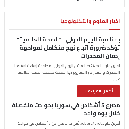
أخبار العلوم والتكنولوجيا
بمناسبة اليوم الدولي.. “الصحة العالمية”
تؤكد ضرورة اتباع نهج متكامل لمواجهة
إدمان المخدرات
آفرين علو ـ xeber24.net في اليوم الدولي لمكافحة إساءة استعمال
المخدرات والإتجار غير المشروع بها، شدّدت منظمة الصحة العالمية
على…
أكمل القراءة »
مصرع 5 أشخاص في سوريا بحوادث منفصلة
خلال يوم واحد
آفرين علو ـ xeber24.net قُتل ما لا يقل عن 5 أشخاص في حوادث