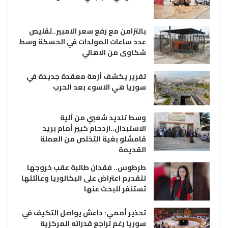
بالتزامن مع رفع سعر الامبير..تقليص
عدد ساعات المولدات في الحسكة وسط
شكاوى من الاهالي
تقرير يكشف أزمة معقدة جديدة في
سوريا هي الاسوء بعد الحرب
وسط تنديد شعبي من آلية
الاستبدال..ازدحام كبير أمام بريد
قامشلو بغية التخلص من العملة
القديمة
طرطوس.. فقدان طالبة عقب خروجها
لتقديم اعتراض على البكالوريا وعائلتها
تستنفر للبحث عنها
تحذير أممي: داعش يواصل التكيف في
سوريا رغم تراجع قدراته المركزية