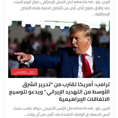
آفرين علو ـ xeber24.net أعلن الجيش الإسرائيلي، صباح اليوم السبت،
رصد إطلاق صاروخ أرض-أرض من الأراضي اليمنية باتجاه الأراضي
الإسرائيلية،…
دولي وإقليمي
ترامب: أمريكا تقترب من “تحرير الشرق
الأوسط من التهديد الإيراني” ويدعو لتوسيع
الاتفاقات الإبراهيمية
آفرين علو ـ xeber24.net قال الرئيس الأمريكي دونالد ترامب، مساء
أمس الجمعة، إن الولايات المتحدة باتت أقرب من أي وقت…