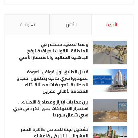
الأخيرة
الأشهر
تعليقات
وسط تصعيد مستمر في
المنطقة..القوات العراقية ترفع
الجاهلية القتالية والاستنفار الأمني
قبيل انطلاق اول قوافل العودة
..مهجروا سري كانية ينظمون احتجاج
للمطالبة بتعويضات مماثلة لتلك
المقدمة لأهالي عفرين
بين عمليات ابتزاز ومصادرة الأملاك…
استمرار الانتهاكات بحق الكرد في كري
سبي شمال سوريا
تشكيل لجنة للحد من ظاهرة الحفر
العشوائي للآبار في قامشلو