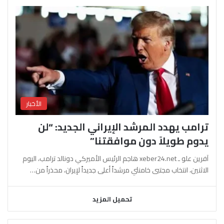
الأخبار
ترامب يهدد المرشد الإيراني الجديد: “لن
يدوم طويلاً دون موافقتنا”
آفرين علو ـ xeber24.net هاجم الرئيس الأميركي دونالد ترامب، اليوم
الاثنين، انتخاب مجتبى خامنئي مرشداً أعلى جديداً لإيران، محذراً من…
تحميل المزيد