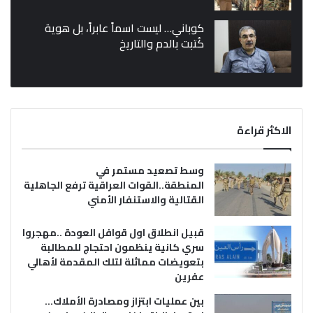
كوباني… ليست اسماً عابراً، بل هوية
كُتبت بالدم والتاريخ
الاكثر قراءة
وسط تصعيد مستمر في
المنطقة..القوات العراقية ترفع الجاهلية
القتالية والاستنفار الأمني
قبيل انطلاق اول قوافل العودة ..مهجروا
سري كانية ينظمون احتجاج للمطالبة
بتعويضات مماثلة لتلك المقدمة لأهالي
عفرين
بين عمليات ابتزاز ومصادرة الأملاك…