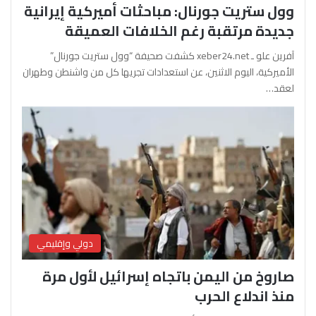
وول ستريت جورنال: مباحثات أميركية إيرانية
جديدة مرتقبة رغم الخلافات العميقة
آفرين علو ـ xeber24.net كشفت صحيفة “وول ستريت جورنال”
الأميركية، اليوم الاثنين، عن استعدادات تجريها كل من واشنطن وطهران
لعقد…
دولي وإقليمي
صاروخ من اليمن باتجاه إسرائيل لأول مرة
منذ اندلاع الحرب