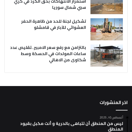
استمرار الانتهاكات بحق الكرد في كري
سبي شمال سوريا
تشكيل لجنة للحد من ظاهرة الحفر
العشوائي للآبار في قامشلو
بالتزامن مع رفع سعر الامبير..تقليص عدد
ساعات المولدات في الحسكة وسط
شكاوى من الاهالي
اخر المنشورات
أغسطس 10, 2025
ليس من المنطق أن تتباهى بالحرية و أنت مكبل بقيود
المنطق