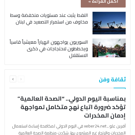
أكمل القراءة »
النفط يثبت عند مستويات منخفضة وسط
مخاوف من استمرار التصعيد في لبنان
السوريون يواجهون انهياراً معيشياً قاسياً
ويخططون لاحتجاجات في ذكرى
الاستقلال
السابقة
التالية
ثقافة وفن
الصفحة
الصفحة
بمناسبة اليوم الدولي.. “الصحة العالمية”
تؤكد ضرورة اتباع نهج متكامل لمواجهة
إدمان المخدرات
آفرين علو ـ xeber24.net في اليوم الدولي لمكافحة إساءة استعمال
المخدرات والإتجار غير المشروع بها، شدّدت منظمة الصحة العالمية