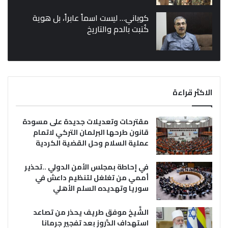
كوباني… ليست اسماً عابراً، بل هوية
كُتبت بالدم والتاريخ
الاكثر قراءة
مقترحات وتعديلات جديدة على مسودة
قانون طرحها البرلمان التركي لاتمام
عملية السلام وحل القضية الكردية
في إحاطة بمجلس الأمن الدولي ..تحذير
أممي من تغلغل لتنظيم داعش في
سوريا وتهديده السلم الأهلي
الشَّيخ موفق طريف يحذر من تصاعد
استهداف الدَّروز بعد تفجير جرمانا