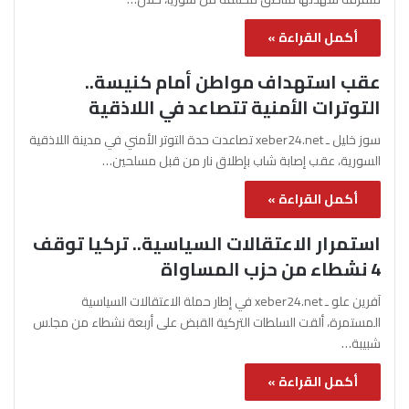
أكمل القراءة »
عقب استهداف مواطن أمام كنيسة..
التوترات الأمنية تتصاعد في اللاذقية
سوز خليل ـ xeber24.net تصاعدت حدة التوتر الأمني في مدينة اللاذقية
السورية، عقب إصابة شاب بإطلاق نار من قبل مسلحين…
أكمل القراءة »
استمرار الاعتقالات السياسية.. تركيا توقف
4 نشطاء من حزب المساواة
آفرين علو ـ xeber24.net في إطار حملة الاعتقالات السياسية
المستمرة، ألقت السلطات التركية القبض على أربعة نشطاء من مجلس
شبيبة…
أكمل القراءة »