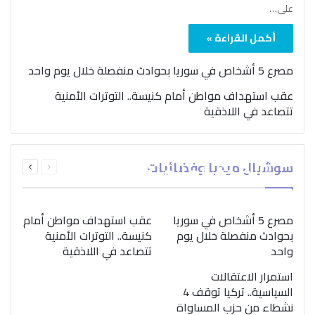
على…
أكمل القراءة »
مصرع 5 أشخاص في سوريا بحوادث منفصلة خلال يوم واحد
عقب استهداف مواطن أمام كنيسة.. التوترات الأمنية
تتصاعد في اللاذقية
بمناسبة اليوم الدولي..
السابقة
التالية
سوشيال ميديا وفضائيات
“الصحة العالمية” تؤكد
الصفحة
الصفحة
ضرورة اتباع نهج متكامل
لمواجهة إدمان المخدرات
مصرع 5 أشخاص في سوريا
عقب استهداف مواطن أمام
بحوادث منفصلة خلال يوم
كنيسة.. التوترات الأمنية
واحد
تتصاعد في اللاذقية
استمرار الاعتقالات
السياسية.. تركيا توقف 4
نشطاء من حزب المساواة