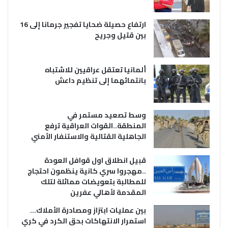
ارتفاع حصيلة ضحايا تفجير جرمانا إلى 16
بين قتيل وجريح
ألمانيا تعتقل عراقيين للاشتباه
بانتمائهما إلى تنظيم داعش
وسط تصعيد مستمر في
المنطقة..القوات العراقية ترفع
الجاهلية القتالية والاستنفار الأمني
قبيل انطلاق اول قوافل العودة
..مهجروا سري كانية ينظمون احتجاج
للمطالبة بتعويضات مماثلة لتلك
المقدمة لأهالي عفرين
بين عمليات ابتزاز ومصادرة الأملاك…
استمرار الانتهاكات بحق الكرد في كري