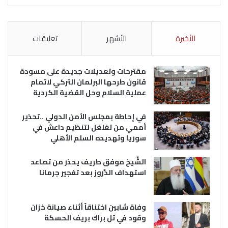
الأخيرة
الأشهر
تعليقات
مقترحات وتعديلات جديدة على مسودة
قانون طرحها البرلمان التركي لاتمام
عملية السلام وحل القضية الكردية
في إحاطة بمجلس الأمن الدولي ..تحذير
أممي من تغلغل لتنظيم داعش في
سوريا وتهديده السلم الأهلي
الشَّيخ موفق طريف يحذر من تصاعد
استهداف الدَّروز بعد تفجير جرمانا
وفاة شابين اختناقاً أثناء صيانة خزان
وقود في تل براك بريف الحسكة