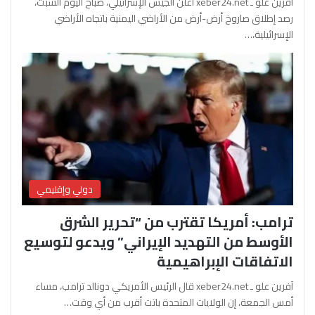
آفرين علو ـ xeber24.net أعلن الجيش الإسرائيلي، صباح اليوم السبت،
رصد إطلاق صاروخ أرض-أرض من الأراضي اليمنية باتجاه الأراضي
الإسرائيلية،…
دولي وإقليمي
ترامب: أمريكا تقترب من “تحرير الشرق
الأوسط من التهديد الإيراني” ويدعو لتوسيع
الاتفاقات الإبراهيمية
آفرين علو ـ xeber24.net قال الرئيس الأمريكي دونالد ترامب، مساء
أمس الجمعة، إن الولايات المتحدة باتت أقرب من أي وقت…