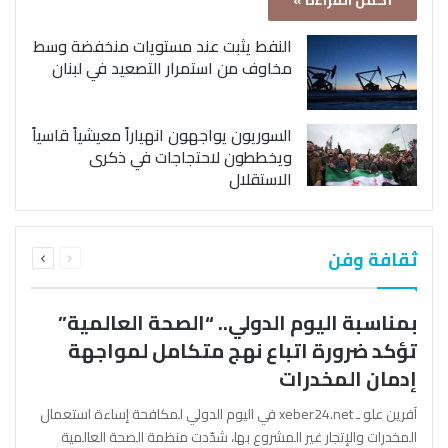
أكمل القراءة »
النفط يثبت عند مستويات منخفضة وسط
مخاوف من استمرار التصعيد في لبنان
السوريون يواجهون انهياراً معيشياً قاسياً
ويخططون لاحتجاجات في ذكرى
الاستقلال
السابقة
التالية
ثقافة وفن
الصفحة
الصفحة
بمناسبة اليوم الدولي.. “الصحة العالمية”
تؤكد ضرورة اتباع نهج متكامل لمواجهة
إدمان المخدرات
آفرين علو ـ xeber24.net في اليوم الدولي لمكافحة إساءة استعمال
المخدرات والإتجار غير المشروع بها، شدّدت منظمة الصحة العالمية