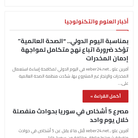
أخبار العلوم والتكنولوجيا
بمناسبة اليوم الدولي.. “الصحة العالمية”
تؤكد ضرورة اتباع نهج متكامل لمواجهة
إدمان المخدرات
آفرين علو ـ xeber24.net في اليوم الدولي لمكافحة إساءة استعمال
المخدرات والإتجار غير المشروع بها، شدّدت منظمة الصحة العالمية
على…
أكمل القراءة »
مصرع 5 أشخاص في سوريا بحوادث منفصلة
خلال يوم واحد
آفرين علو ـ xeber24.net قُتل ما لا يقل عن 5 أشخاص في حوادث
متفرقة شهدتها مناطق مختلفة من سوريا، خلال…