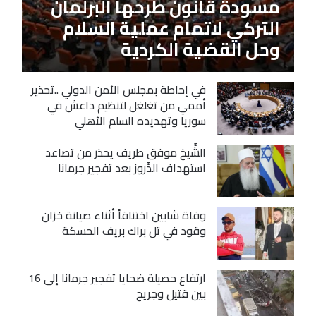
مسودة قانون طرحها البرلمان
التركي لاتمام عملية السلام
وحل القضية الكردية
في إحاطة بمجلس الأمن الدولي ..تحذير
أممي من تغلغل لتنظيم داعش في
سوريا وتهديده السلم الأهلي
الشَّيخ موفق طريف يحذر من تصاعد
استهداف الدَّروز بعد تفجير جرمانا
وفاة شابين اختناقاً أثناء صيانة خزان
وقود في تل براك بريف الحسكة
ارتفاع حصيلة ضحايا تفجير جرمانا إلى 16
بين قتيل وجريح