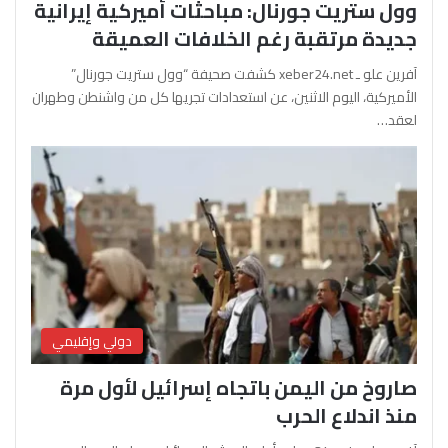
وول ستريت جورنال: مباحثات أميركية إيرانية
جديدة مرتقبة رغم الخلافات العميقة
آفرين علو ـ xeber24.net كشفت صحيفة “وول ستريت جورنال”
الأميركية، اليوم الاثنين، عن استعدادات تجريها كل من واشنطن وطهران
لعقد…
دولي وإقليمي
صاروخ من اليمن باتجاه إسرائيل لأول مرة
منذ اندلاع الحرب