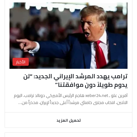
الأخبار
ترامب يهدد المرشد الإيراني الجديد: “لن
يدوم طويلاً دون موافقتنا”
آفرين علو ـ xeber24.net هاجم الرئيس الأميركي دونالد ترامب، اليوم
الاثنين، انتخاب مجتبى خامنئي مرشداً أعلى جديداً لإيران، محذراً من…
تحميل المزيد
السابقة
التالية