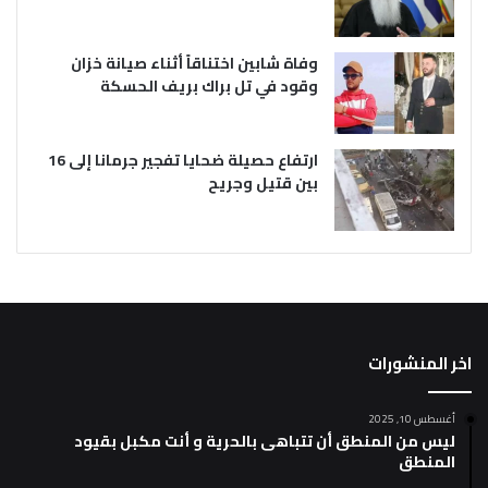
وفاة شابين اختناقاً أثناء صيانة خزان
وقود في تل براك بريف الحسكة
ارتفاع حصيلة ضحايا تفجير جرمانا إلى 16
بين قتيل وجريح
اخر المنشورات
أغسطس 10, 2025
ليس من المنطق أن تتباهى بالحرية و أنت مكبل بقيود
المنطق