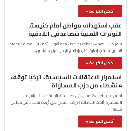
أكمل القراءة »
عقب استهداف مواطن أمام كنيسة..
التوترات الأمنية تتصاعد في اللاذقية
سوز خليل ـ xeber24.net تصاعدت حدة التوتر الأمني في مدينة اللاذقية
السورية، عقب إصابة شاب بإطلاق نار من قبل مسلحين…
أكمل القراءة »
استمرار الاعتقالات السياسية.. تركيا توقف
4 نشطاء من حزب المساواة
آفرين علو ـ xeber24.net في إطار حملة الاعتقالات السياسية
المستمرة، ألقت السلطات التركية القبض على أربعة نشطاء من مجلس
شبيبة…
أكمل القراءة »