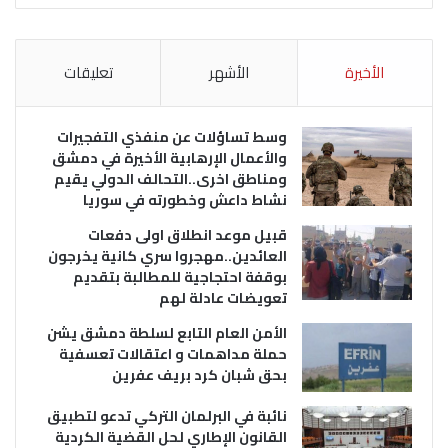
الأخيرة
الأشهر
تعليقات
وسط تساؤلات عن منفذي التفجيرات
والأعمال الإرهابية الأخيرة في دمشق
ومناطق اخرى..التحالف الدولي يقيم
نشاط داعش وخطورته في سوريا
قبيل موعد انطلاق اولى دفعات
العائدين..مهجروا سري كانية يخرجون
بوقفة احتجاجية للمطالبة بتقديم
تعويضات عادلة لهم
الأمن العام التابع لسلطة دمشق يشن
حملة مداهمات و اعتقالات تعسفية
بحق شبان كرد بريف عفرين
نائبة في البرلمان التركي تدعو لتطبيق
القانون الإطاري لحل القضية الكردية