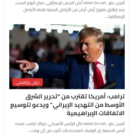
آفرين علو ـ xeber24.net أعلن الجيش الإسرائيلي، صباح اليوم السبت،
رصد إطلاق صاروخ أرض-أرض من الأراضي اليمنية باتجاه الأراضي
الإسرائيلية،…
دولي وإقليمي
ترامب: أمريكا تقترب من “تحرير الشرق
الأوسط من التهديد الإيراني” ويدعو لتوسيع
الاتفاقات الإبراهيمية
آفرين علو ـ xeber24.net قال الرئيس الأمريكي دونالد ترامب، مساء
أمس الجمعة، إن الولايات المتحدة باتت أقرب من أي وقت…