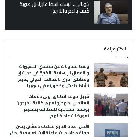
كوباني… ليست اسماً عابراً، بل هوية
كُتبت بالدم والتاريخ
الاكثر قراءة
وسط تساؤلات عن منفذي التفجيرات
والأعمال الإرهابية الأخيرة في دمشق
ومناطق اخرى..التحالف الدولي يقيم
نشاط داعش وخطورته في سوريا
قبيل موعد انطلاق اولى دفعات
العائدين..مهجروا سري كانية يخرجون
بوقفة احتجاجية للمطالبة بتقديم
تعويضات عادلة لهم
الأمن العام التابع لسلطة دمشق يشن
حملة مداهمات و اعتقالات تعسفية بحق