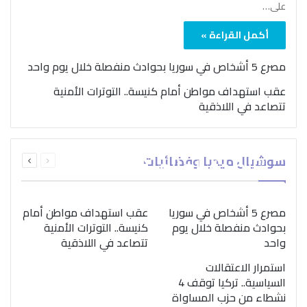
على…
أكمل القراءة »
مصرع 5 أشخاص في سوريا بحوادث منفصلة خلال يوم واحد
عقب استهداف مواطن أمام كنيسة.. التوترات الأمنية
تتصاعد في اللاذقية
بمناسبة اليوم الدولي..
السابقة
التالية
سوشيال ميديا وفضائيات
“الصحة العالمية” تؤكد
الصفحة
الصفحة
ضرورة اتباع نهج متكامل
لمواجهة إدمان المخدرات
مصرع 5 أشخاص في سوريا
عقب استهداف مواطن أمام
بحوادث منفصلة خلال يوم
كنيسة.. التوترات الأمنية
واحد
تتصاعد في اللاذقية
استمرار الاعتقالات
السياسية.. تركيا توقف 4
نشطاء من حزب المساواة