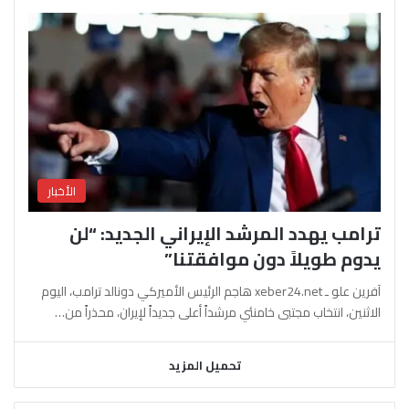
الأخبار
ترامب يهدد المرشد الإيراني الجديد: “لن
يدوم طويلاً دون موافقتنا”
آفرين علو ـ xeber24.net هاجم الرئيس الأميركي دونالد ترامب، اليوم
الاثنين، انتخاب مجتبى خامنئي مرشداً أعلى جديداً لإيران، محذراً من…
تحميل المزيد