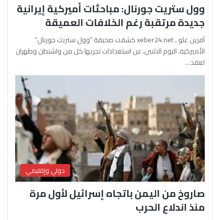
وول ستريت جورنال: مباحثات أميركية إيرانية
جديدة مرتقبة رغم الخلافات العميقة
آفرين علو ـ xeber24.net كشفت صحيفة “وول ستريت جورنال”
الأميركية، اليوم الاثنين، عن استعدادات تجريها كل من واشنطن وطهران
لعقد…
دولي وإقليمي
صاروخ من اليمن باتجاه إسرائيل لأول مرة
منذ اندلاع الحرب