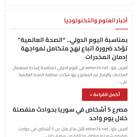
أخبار العلوم والتكنولوجيا
بمناسبة اليوم الدولي.. “الصحة العالمية”
تؤكد ضرورة اتباع نهج متكامل لمواجهة
إدمان المخدرات
آفرين علو ـ xeber24.net في اليوم الدولي لمكافحة إساءة استعمال
المخدرات والإتجار غير المشروع بها، شدّدت منظمة الصحة العالمية
على…
أكمل القراءة »
مصرع 5 أشخاص في سوريا بحوادث منفصلة
خلال يوم واحد
آفرين علو ـ xeber24.net قُتل ما لا يقل عن 5 أشخاص في حوادث
متفرقة شهدتها مناطق مختلفة من سوريا، خلال…