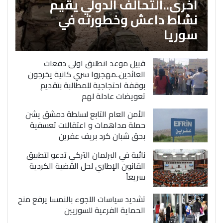
اخرى..التحالف الدولي يقيم
نشاط داعش وخطورته في
سوريا
قبيل موعد انطلاق اولى دفعات
العائدين..مهجروا سري كانية يخرجون
بوقفة احتجاجية للمطالبة بتقديم
تعويضات عادلة لهم
الأمن العام التابع لسلطة دمشق يشن
حملة مداهمات و اعتقالات تعسفية
بحق شبان كرد بريف عفرين
نائبة في البرلمان التركي تدعو لتطبيق
القانون الإطاري لحل القضية الكردية
سريعاً
تشديد سياسات اللجوء بالنمسا يرفع منح
الحماية الفرعية للسوريين