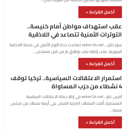
أكمل القراءة »
عقب استهداف مواطن أمام كنيسة..
التوترات الأمنية تتصاعد في اللاذقية
سوز خليل ـ xeber24.net تصاعدت حدة التوتر الأمني في مدينة اللاذقية
السورية، عقب إصابة شاب بإطلاق نار من قبل مسلحين…
أكمل القراءة »
استمرار الاعتقالات السياسية.. تركيا توقف
4 نشطاء من حزب المساواة
آفرين علو ـ xeber24.net في إطار حملة الاعتقالات السياسية
المستمرة، ألقت السلطات التركية القبض على أربعة نشطاء من مجلس
شبيبة…
أكمل القراءة »