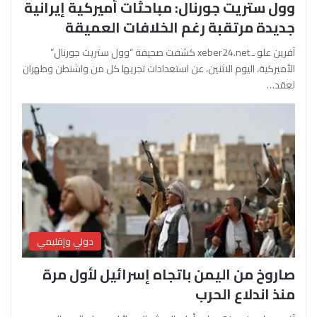
وول ستريت جورنال: مباحثات أميركية إيرانية
جديدة مرتقبة رغم الخلافات العميقة
آفرين علو ـ xeber24.net كشفت صحيفة “وول ستريت جورنال”
الأميركية، اليوم الاثنين، عن استعدادات تجريها كل من واشنطن وطهران
لعقد…
دولي وإقليمي
صاروخ من اليمن باتجاه إسرائيل لأول مرة
منذ اندلاع الحرب