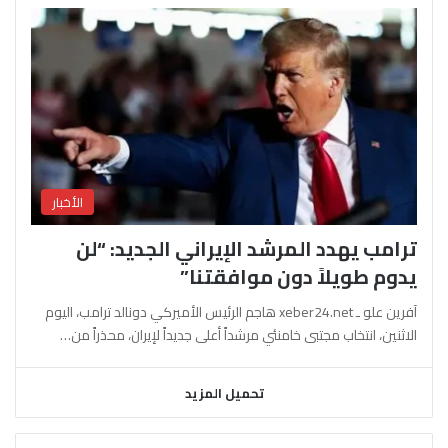
الأخبار
ترامب يهدد المرشد الإيراني الجديد: “لن
يدوم طويلاً دون موافقتنا”
آفرين علو ـ xeber24.net هاجم الرئيس الأميركي دونالد ترامب، اليوم
الاثنين، انتخاب مجتبى خامنئي مرشداً أعلى جديداً لإيران، محذراً من…
تحميل المزيد
السابقة
التالية