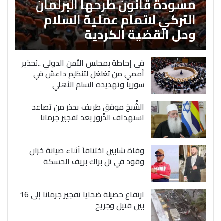
مسودة قانون طرحها البرلمان
التركي لاتمام عملية السلام
وحل القضية الكردية
في إحاطة بمجلس الأمن الدولي ..تحذير
أممي من تغلغل لتنظيم داعش في
سوريا وتهديده السلم الأهلي
الشَّيخ موفق طريف يحذر من تصاعد
استهداف الدَّروز بعد تفجير جرمانا
وفاة شابين اختناقاً أثناء صيانة خزان
وقود في تل براك بريف الحسكة
ارتفاع حصيلة ضحايا تفجير جرمانا إلى 16
بين قتيل وجريح