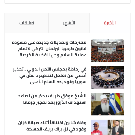
الأخيرة
الأشهر
تعليقات
مقترحات وتعديلات جديدة على مسودة
قانون طرحها البرلمان التركي لاتمام
عملية السلام وحل القضية الكردية
في إحاطة بمجلس الأمن الدولي ..تحذير
أممي من تغلغل لتنظيم داعش في
سوريا وتهديده السلم الأهلي
الشَّيخ موفق طريف يحذر من تصاعد
استهداف الدَّروز بعد تفجير جرمانا
وفاة شابين اختناقاً أثناء صيانة خزان
وقود في تل براك بريف الحسكة