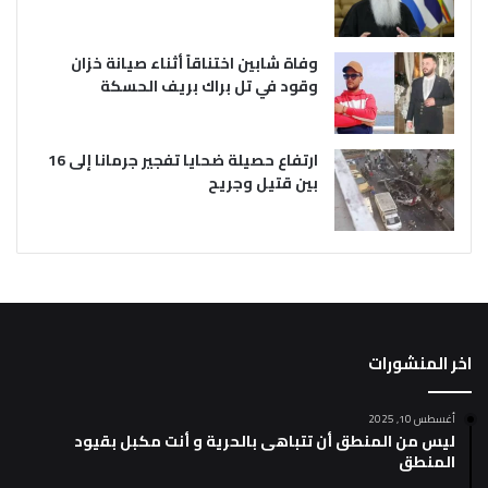
وفاة شابين اختناقاً أثناء صيانة خزان
وقود في تل براك بريف الحسكة
ارتفاع حصيلة ضحايا تفجير جرمانا إلى 16
بين قتيل وجريح
اخر المنشورات
أغسطس 10, 2025
ليس من المنطق أن تتباهى بالحرية و أنت مكبل بقيود
المنطق