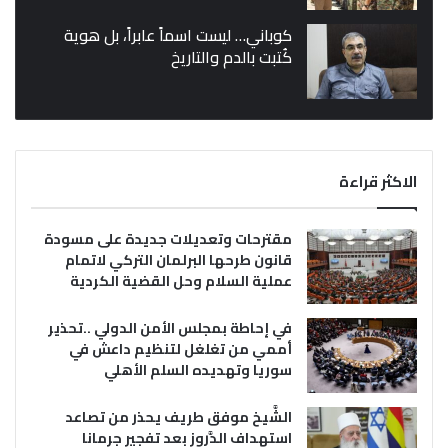
كوباني… ليست اسماً عابراً، بل هوية
كُتبت بالدم والتاريخ
الاكثر قراءة
مقترحات وتعديلات جديدة على مسودة
قانون طرحها البرلمان التركي لاتمام
عملية السلام وحل القضية الكردية
في إحاطة بمجلس الأمن الدولي ..تحذير
أممي من تغلغل لتنظيم داعش في
سوريا وتهديده السلم الأهلي
الشَّيخ موفق طريف يحذر من تصاعد
استهداف الدَّروز بعد تفجير جرمانا