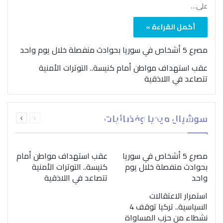
على…
أكمل القراءة »
مصرع 5 أشخاص في سوريا بحوادث منفصلة خلال يوم واحد
عقب استهداف مواطن أمام كنيسة.. التوترات الأمنية
تتصاعد في اللاذقية
بمناسبة اليوم الدولي..
السابقة
التالية
سوشيال ميديا وفضائيات
“الصحة العالمية” تؤكد
الصفحة
الصفحة
ضرورة اتباع نهج متكامل
لمواجهة إدمان المخدرات
مصرع 5 أشخاص في سوريا
عقب استهداف مواطن أمام
بحوادث منفصلة خلال يوم
كنيسة.. التوترات الأمنية
واحد
تتصاعد في اللاذقية
استمرار الاعتقالات
السياسية.. تركيا توقف 4
نشطاء من حزب المساواة