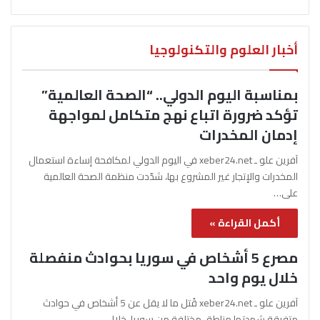
أخبار العلوم والتكنولوجيا
بمناسبة اليوم الدولي.. “الصحة العالمية”
تؤكد ضرورة اتباع نهج متكامل لمواجهة
إدمان المخدرات
آفرين علو ـ xeber24.net في اليوم الدولي لمكافحة إساءة استعمال
المخدرات والإتجار غير المشروع بها، شدّدت منظمة الصحة العالمية
على…
أكمل القراءة »
مصرع 5 أشخاص في سوريا بحوادث منفصلة
خلال يوم واحد
آفرين علو ـ xeber24.net قُتل ما لا يقل عن 5 أشخاص في حوادث
متفرقة شهدتها مناطق مختلفة من سوريا، خلال…