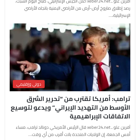
آفرين علو ـ xeber24.net أعلن الجيش الإسرائيلي، صباح اليوم السبت،
رصد إطلاق صاروخ أرض-أرض من الأراضي اليمنية باتجاه الأراضي
الإسرائيلية،…
دولي وإقليمي
ترامب: أمريكا تقترب من “تحرير الشرق
الأوسط من التهديد الإيراني” ويدعو لتوسيع
الاتفاقات الإبراهيمية
آفرين علو ـ xeber24.net قال الرئيس الأمريكي دونالد ترامب، مساء
أمس الجمعة، إن الولايات المتحدة باتت أقرب من أي وقت…