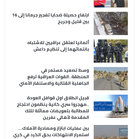
ارتفاع حصيلة ضحايا تفجير جرمانا إلى 16
بين قتيل وجريح
ألمانيا تعتقل عراقيين للاشتباه
بانتمائهما إلى تنظيم داعش
وسط تصعيد مستمر في
المنطقة..القوات العراقية ترفع
الجاهلية القتالية والاستنفار الأمني
قبيل انطلاق اول قوافل العودة
..مهجروا سري كانية ينظمون احتجاج
للمطالبة بتعويضات مماثلة لتلك
المقدمة لأهالي عفرين
بين عمليات ابتزاز ومصادرة الأملاك…
استمرار الانتهاكات بحق الكرد في كري