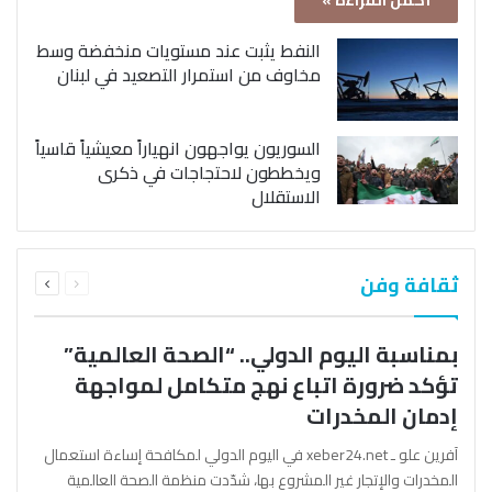
أكمل القراءة »
النفط يثبت عند مستويات منخفضة وسط
مخاوف من استمرار التصعيد في لبنان
السوريون يواجهون انهياراً معيشياً قاسياً
ويخططون لاحتجاجات في ذكرى
الاستقلال
السابقة
التالية
ثقافة وفن
الصفحة
الصفحة
بمناسبة اليوم الدولي.. “الصحة العالمية”
تؤكد ضرورة اتباع نهج متكامل لمواجهة
إدمان المخدرات
آفرين علو ـ xeber24.net في اليوم الدولي لمكافحة إساءة استعمال
المخدرات والإتجار غير المشروع بها، شدّدت منظمة الصحة العالمية