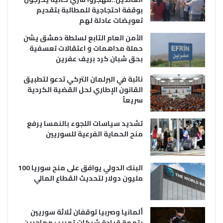
بوقفة احتجاجية للمطالبة بتقديم
تعويضات عادلة لهم
الأمن العام التابع لسلطة دمشق يشن
حملة مداهمات و اعتقالات تعسفية
بحق شبان كرد بريف عفرين
نائبة في البرلمان التركي تدعو لتطبيق
القانون الإطاري لحل القضية الكردية
سريعاً
تشديد سياسات اللجوء بالنمسا يرفع
منح الحماية الفرعية للسوريين
البنك الدولي يوافق على منح سوريا 100
مليون دولار لتحديث القطاع المالي
ألمانيا وصربيا توقفان ثلاثة سوريين
بتهمة قيادة شبكات تهريب مهاجرين