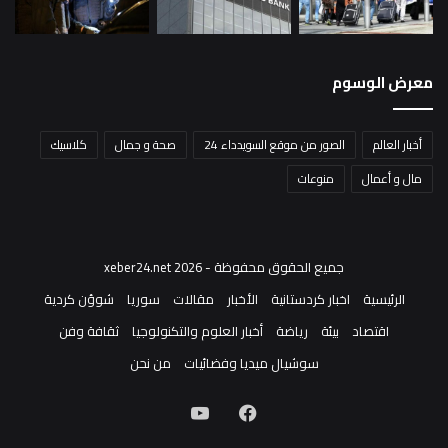
معرض الوسوم
أخبار العالم
الصور من موقع السويدداء 24
صحة و جمال
كلاسيك
مال و أعمال
منوعات
جميع الحقوق محفوظة - xeber24.net 2026
الرئيسية
اخبار كردستانية
الأخبار
مقالات
سوريا
شوؤن كردية
اقتصاد
بيئة
رياضة
أخبار العلوم والتكنولوجيا
ثقافة وفن
سوشيال ميديا وفضائيات
من نحن
فيسبوك
‫YouTube