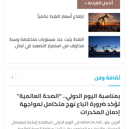
أكمل القراءة »
ارتفاع أسعار النفط عالمياً
النفط يثبت عند مستويات منخفضة وسط
مخاوف من استمرار التصعيد في لبنان
السابقة
التالية
ثقافة وفن
الصفحة
الصفحة
بمناسبة اليوم الدولي.. “الصحة العالمية”
تؤكد ضرورة اتباع نهج متكامل لمواجهة
إدمان المخدرات
آفرين علو ـ xeber24.net في اليوم الدولي لمكافحة إساءة استعمال
المخدرات والإتجار غير المشروع بها، شدّدت منظمة الصحة العالمية