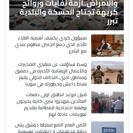
والامراض..أزمة نفايات وروائح
كريهة تجتاح الحسكة والبلدية
تبرر
مسؤول كردي يكشف أهمية اللقاء
الأخير الذي جمع الجنرال مظلوم عبدي
مع الشرع
وسط تساؤلات عن منفذي التفجيرات
والأعمال الإرهابية الأخيرة في دمشق
ومناطق اخرى..التحالف الدولي يقيم
نشاط داعش وخطورته في سوريا
قبيل موعد انطلاق اولى دفعات
العائدين..مهجروا سري كانية يخرجون
بوقفة احتجاجية للمطالبة بتقديم
تعويضات عادلة لهم
الأمن العام التابع لسلطة دمشق يشن
حملة مداهمات و اعتقالات تعسفية