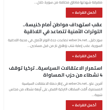
متفرقة شهدتها مناطق مختلفة من سوريا، خلال…
أكمل القراءة »
عقب استهداف مواطن أمام كنيسة..
التوترات الأمنية تتصاعد في اللاذقية
سوز خليل ـ xeber24.net تصاعدت حدة التوتر الأمني في مدينة اللاذقية
السورية، عقب إصابة شاب بإطلاق نار من قبل مسلحين…
أكمل القراءة »
استمرار الاعتقالات السياسية.. تركيا توقف
4 نشطاء من حزب المساواة
آفرين علو ـ xeber24.net في إطار حملة الاعتقالات السياسية
المستمرة، ألقت السلطات التركية القبض على أربعة نشطاء من مجلس
شبيبة…
أكمل القراءة »