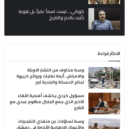
كوباني… ليست اسماً عابراً، بل هوية
كُتبت بالدم والتاريخ
الاكثر قراءة
وسط مخاوف من انتشار الاوبئة
والامراض..أزمة نفايات وروائح كريهة
تجتاح الحسكة والبلدية تبرر
مسؤول كردي يكشف أهمية اللقاء
الأخير الذي جمع الجنرال مظلوم عبدي مع
الشرع
وسط تساؤلات عن منفذي التفجيرات
والأعمال الإرهابية الأخيرة في دمشق