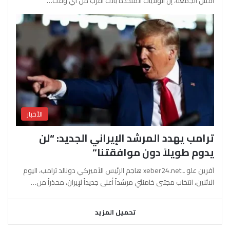
أمس الجمعة، إن الولايات المتحدة باتت أقرب من أي وقت…
الأخبار
ترامب يهدد المرشد الإيراني الجديد: “لن
يدوم طويلاً دون موافقتنا”
آفرين علو ـ xeber24.net هاجم الرئيس الأميركي دونالد ترامب، اليوم
الاثنين، انتخاب مجتبى خامنئي مرشداً أعلى جديداً لإيران، محذراً من…
تحميل المزيد