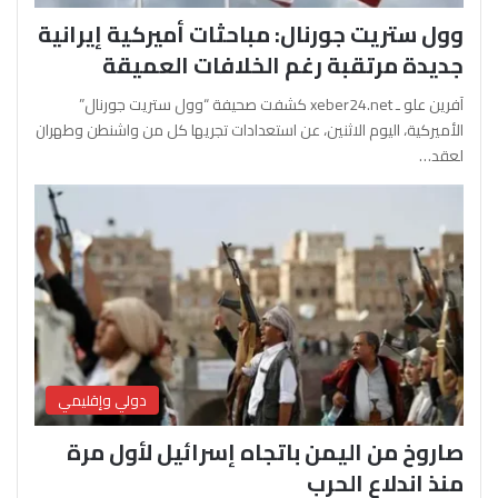
وول ستريت جورنال: مباحثات أميركية إيرانية
جديدة مرتقبة رغم الخلافات العميقة
آفرين علو ـ xeber24.net كشفت صحيفة “وول ستريت جورنال”
الأميركية، اليوم الاثنين، عن استعدادات تجريها كل من واشنطن وطهران
لعقد…
دولي وإقليمي
صاروخ من اليمن باتجاه إسرائيل لأول مرة
منذ اندلاع الحرب