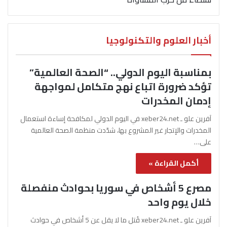
أخبار العلوم والتكنولوجيا
بمناسبة اليوم الدولي.. “الصحة العالمية”
تؤكد ضرورة اتباع نهج متكامل لمواجهة
إدمان المخدرات
آفرين علو ـ xeber24.net في اليوم الدولي لمكافحة إساءة استعمال
المخدرات والإتجار غير المشروع بها، شدّدت منظمة الصحة العالمية
على…
أكمل القراءة »
مصرع 5 أشخاص في سوريا بحوادث منفصلة
خلال يوم واحد
آفرين علو ـ xeber24.net قُتل ما لا يقل عن 5 أشخاص في حوادث