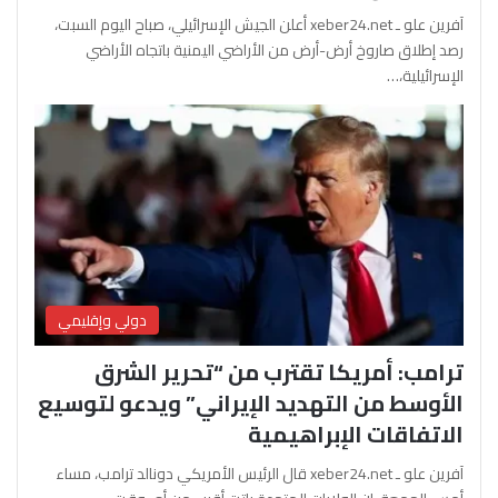
آفرين علو ـ xeber24.net أعلن الجيش الإسرائيلي، صباح اليوم السبت،
رصد إطلاق صاروخ أرض-أرض من الأراضي اليمنية باتجاه الأراضي
الإسرائيلية،…
دولي وإقليمي
ترامب: أمريكا تقترب من “تحرير الشرق
الأوسط من التهديد الإيراني” ويدعو لتوسيع
الاتفاقات الإبراهيمية
آفرين علو ـ xeber24.net قال الرئيس الأمريكي دونالد ترامب، مساء