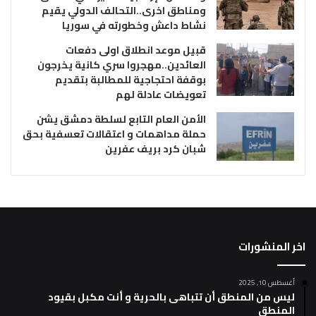
ومناطق اخرى..التحالف الدولي يقيم
نشاط داعش وخطورته في سوريا
قبيل موعد انطلاق اولى دفعات
العائدين..مهجروا سري كانية يخرجون
بوقفة احتجاجية للمطالبة بتقديم
تعويضات عادلة لهم
الأمن العام التابع لسلطة دمشق يشن
حملة مداهمات و اعتقالات تعسفية بحق
شبان كرد بريف عفرين
اخر المنشورات
أغسطس 10, 2025
ليس من المنطق أن تتباهى بالحرية و أنت مكبل بقيود
المنطق