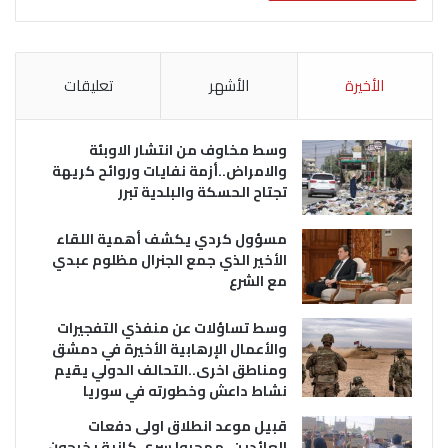
الأخيرة
الأشهر
تعليقات
وسط مخاوف من انتشار الاوبئة
والامراض..أزمة نفايات وروائح كريهة
تجتاح الحسكة والبلدية تبرر
مسؤول كردي يكشف أهمية اللقاء
الأخير الذي جمع الجنرال مظلوم عبدي
مع الشرع
وسط تساؤلات عن منفذي التفجيرات
والأعمال الإرهابية الأخيرة في دمشق
ومناطق اخرى..التحالف الدولي يقيم
نشاط داعش وخطورته في سوريا
قبيل موعد انطلاق اولى دفعات
العائدين..مهجروا سري كانية يخرجون