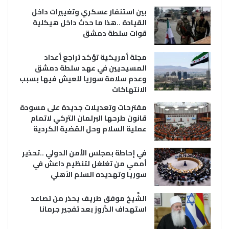
بين استنفار عسكري وتغييرات داخل
القيادة ..هذا ما حدث داخل هيكلية
قوات سلطة دمشق
مجلة أمريكية تؤكد تراجع أعداد
المسيحيين في عهد سلطة دمشق
وعدم سلامة سوريا للعيش فيها بسبب
الانتهاكات
مقترحات وتعديلات جديدة على مسودة
قانون طرحها البرلمان التركي لاتمام
عملية السلام وحل القضية الكردية
في إحاطة بمجلس الأمن الدولي ..تحذير
أممي من تغلغل لتنظيم داعش في
سوريا وتهديده السلم الأهلي
الشَّيخ موفق طريف يحذر من تصاعد
استهداف الدَّروز بعد تفجير جرمانا