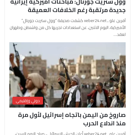
وول ستريت جورنال: مباحثات أميركية إيرانية
جديدة مرتقبة رغم الخلافات العميقة
آفرين علو ـ xeber24.net كشفت صحيفة “وول ستريت جورنال”
الأميركية، اليوم الاثنين، عن استعدادات تجريها كل من واشنطن وطهران
لعقد…
دولي وإقليمي
صاروخ من اليمن باتجاه إسرائيل لأول مرة
منذ اندلاع الحرب
آفرين علو ـ xeber24.net أعلن الجيش الإسرائيلي، صباح اليوم السبت،