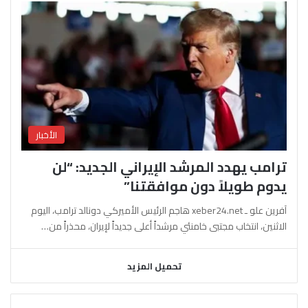
الأخبار
ترامب يهدد المرشد الإيراني الجديد: “لن
يدوم طويلاً دون موافقتنا”
آفرين علو ـ xeber24.net هاجم الرئيس الأميركي دونالد ترامب، اليوم
الاثنين، انتخاب مجتبى خامنئي مرشداً أعلى جديداً لإيران، محذراً من…
تحميل المزيد
السابقة
التالية