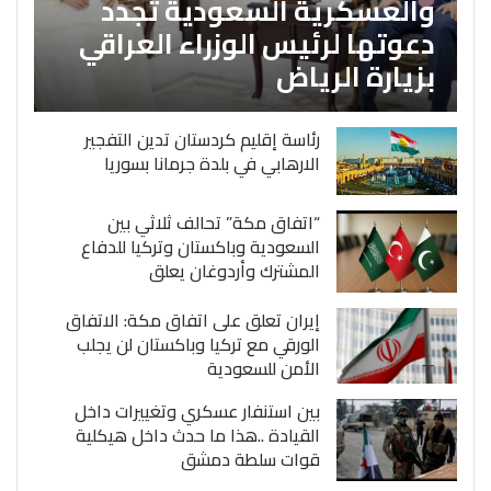
والعسكرية السعودية تجدد
دعوتها لرئيس الوزراء العراقي
بزيارة الرياض
رئاسة إقليم كردستان تدين التفجير
الارهابي في بلدة جرمانا بسوريا
“اتفاق مكة” تحالف ثلاثي بين
السعودية وباكستان وتركيا للدفاع
المشترك وأردوغان يعلق
إيران تعلق على اتفاق مكة: الاتفاق
الورقي مع تركيا وباكستان لن يجلب
الأمن للسعودية
بين استنفار عسكري وتغييرات داخل
القيادة ..هذا ما حدث داخل هيكلية
قوات سلطة دمشق