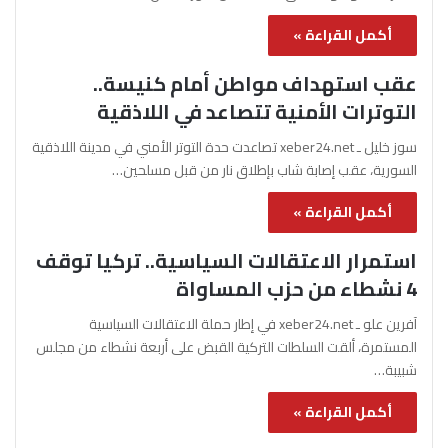
أكمل القراءة »
عقب استهداف مواطن أمام كنيسة..
التوترات الأمنية تتصاعد في اللاذقية
سوز خليل ـ xeber24.net تصاعدت حدة التوتر الأمني في مدينة اللاذقية
السورية، عقب إصابة شاب بإطلاق نار من قبل مسلحين…
أكمل القراءة »
استمرار الاعتقالات السياسية.. تركيا توقف
4 نشطاء من حزب المساواة
آفرين علو ـ xeber24.net في إطار حملة الاعتقالات السياسية
المستمرة، ألقت السلطات التركية القبض على أربعة نشطاء من مجلس
شبيبة…
أكمل القراءة »