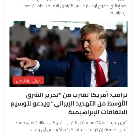
رصد إطلاق صاروخ أرض-أرض من الأراضي اليمنية باتجاه الأراضي
الإسرائيلية،…
دولي وإقليمي
ترامب: أمريكا تقترب من “تحرير الشرق
الأوسط من التهديد الإيراني” ويدعو لتوسيع
الاتفاقات الإبراهيمية
آفرين علو ـ xeber24.net قال الرئيس الأمريكي دونالد ترامب، مساء
أمس الجمعة، إن الولايات المتحدة باتت أقرب من أي وقت…