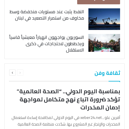
النفط يثبت عند مستويات منخفضة وسط
مخاوف من استمرار التصعيد في لبنان
السوريون يواجهون انهياراً معيشياً قاسياً
ويخططون لاحتجاجات في ذكرى
الاستقلال
السابقة
التالية
ثقافة وفن
الصفحة
الصفحة
بمناسبة اليوم الدولي.. “الصحة العالمية”
تؤكد ضرورة اتباع نهج متكامل لمواجهة
إدمان المخدرات
آفرين علو ـ xeber24.net في اليوم الدولي لمكافحة إساءة استعمال
المخدرات والإتجار غير المشروع بها، شدّدت منظمة الصحة العالمية