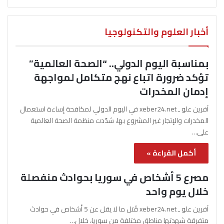
أخبار العلوم والتكنولوجيا
بمناسبة اليوم الدولي.. “الصحة العالمية”
تؤكد ضرورة اتباع نهج متكامل لمواجهة
إدمان المخدرات
آفرين علو ـ xeber24.net في اليوم الدولي لمكافحة إساءة استعمال
المخدرات والإتجار غير المشروع بها، شدّدت منظمة الصحة العالمية
على…
أكمل القراءة »
مصرع 5 أشخاص في سوريا بحوادث منفصلة
خلال يوم واحد
آفرين علو ـ xeber24.net قُتل ما لا يقل عن 5 أشخاص في حوادث
متفرقة شهدتها مناطق مختلفة من سوريا، خلال…