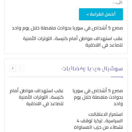
على…
أكمل القراءة »
مصرع 5 أشخاص في سوريا بحوادث منفصلة خلال يوم واحد
عقب استهداف مواطن أمام كنيسة.. التوترات الأمنية
تتصاعد في اللاذقية
بمناسبة اليوم الدولي..
السابقة
التالية
سوشيال ميديا وفضائيات
“الصحة العالمية” تؤكد
الصفحة
الصفحة
ضرورة اتباع نهج متكامل
لمواجهة إدمان المخدرات
مصرع 5 أشخاص في سوريا
عقب استهداف مواطن أمام
بحوادث منفصلة خلال يوم
كنيسة.. التوترات الأمنية
واحد
تتصاعد في اللاذقية
استمرار الاعتقالات
السياسية.. تركيا توقف 4
نشطاء من حزب المساواة