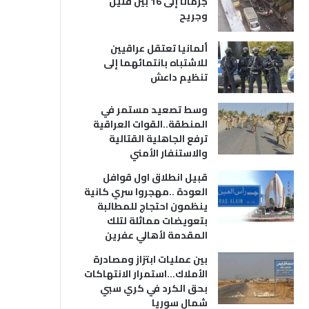
جرمانا إلى 16 بين قتيل
وجريح
ألمانيا تعتقل عراقيين
للاشتباه بانتمائهما إلى
تنظيم داعش
وسط تصعيد مستمر في
المنطقة..القوات العراقية
ترفع الجاهلية القتالية
والاستنفار الأمني
قبيل انطلاق اول قوافل
العودة ..مهجروا سري كانية
ينظمون احتجاج للمطالبة
بتعويضات مماثلة لتلك
المقدمة لأهالي عفرين
بين عمليات ابتزاز ومصادرة
الأملاك…استمرار الانتهاكات
بحق الكرد في كري سبي
شمال سوريا