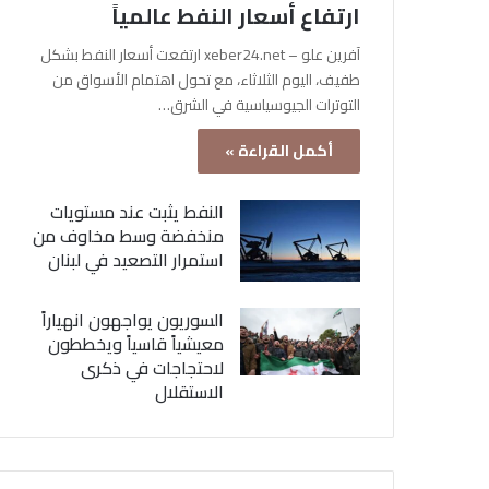
ارتفاع أسعار النفط عالمياً
آفرين علو – xeber24.net ارتفعت أسعار النفط بشكل
طفيف، اليوم الثلاثاء، مع تحول اهتمام الأسواق من
التوترات الجيوسياسية في الشرق…
أكمل القراءة »
النفط يثبت عند مستويات
منخفضة وسط مخاوف من
استمرار التصعيد في لبنان
السوريون يواجهون انهياراً
معيشياً قاسياً ويخططون
لاحتجاجات في ذكرى
الاستقلال