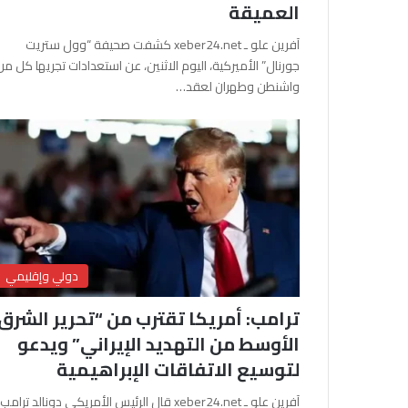
العميقة
آفرين علو ـ xeber24.net كشفت صحيفة “وول ستريت
جورنال” الأميركية، اليوم الاثنين، عن استعدادات تجريها كل من
واشنطن وطهران لعقد…
دولي وإقليمي
ترامب: أمريكا تقترب من “تحرير الشرق
الأوسط من التهديد الإيراني” ويدعو
لتوسيع الاتفاقات الإبراهيمية
آفرين علو ـ xeber24.net قال الرئيس الأمريكي دونالد ترامب،