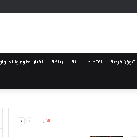
ر أممي من تغلغل لتنظيم داعش في سوريا وتهديده السلم الأهلي
شوؤن كردية
اقتصاد
بيئة
رياضة
أخبار العلوم والتكنولو
طقة..القوات العراقية ترفع الجا
لعودة ..مهجروا سري كانية ينظمو
رة الأملاك…استمرار الانتهاكات بح
لمقدمة لأهالي عفرين
اشتباه بانتمائهما إلى تنظيم داعش
ة الحفر العشوائي للآبار في قام
السابقة
التالية
الكل
الصفحة
الصفحة