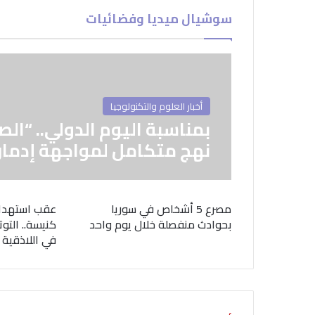
سوشيال ميديا وفضائيات
أخبار العلوم والتكنولوجيا
بمناسبة اليوم الدولي.. “الص
نهج متكامل لمواجهة إدمان
مصرع 5 أشخاص في سوريا
عقب استهدا
بحوادث منفصلة خلال يوم واحد
كنيسة.. التوت
في اللاذقية