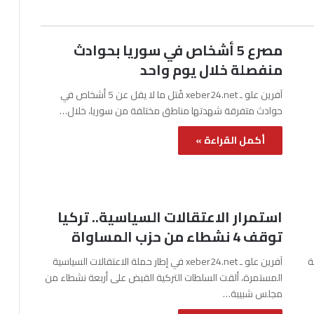
مصرع 5 أشخاص في سوريا بحوادث
منفصلة خلال يوم واحد
آفرين علو ـ xeber24.net قُتل ما لا يقل عن 5 أشخاص في
حوادث متفرقة شهدتها مناطق مختلفة من سوريا، خلال…
أكمل القراءة »
استمرار الاعتقالات السياسية.. تركيا
توقف 4 نشطاء من حزب المساواة
نة
آفرين علو ـ xeber24.net في إطار حملة الاعتقالات السياسية
المستمرة، ألقت السلطات التركية القبض على أربعة نشطاء من
مجلس شبيبة…