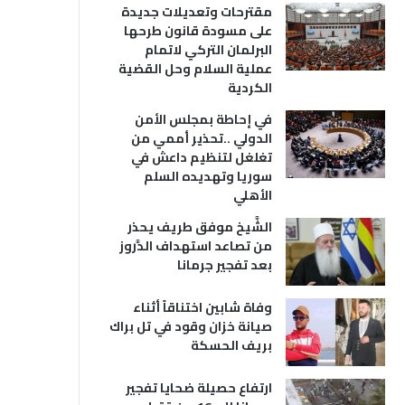
مقترحات وتعديلات جديدة
على مسودة قانون طرحها
البرلمان التركي لاتمام
عملية السلام وحل القضية
الكردية
في إحاطة بمجلس الأمن
الدولي ..تحذير أممي من
تغلغل لتنظيم داعش في
سوريا وتهديده السلم
الأهلي
الشَّيخ موفق طريف يحذر
من تصاعد استهداف الدَّروز
بعد تفجير جرمانا
وفاة شابين اختناقاً أثناء
صيانة خزان وقود في تل براك
بريف الحسكة
ارتفاع حصيلة ضحايا تفجير