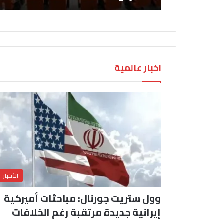
اخبار عالمية
الأخبار
وول ستريت جورنال: مباحثات أميركية
إيرانية جديدة مرتقبة رغم الخلافات