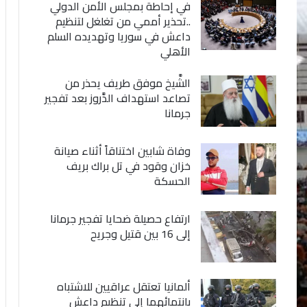
في إحاطة بمجلس الأمن الدولي
..تحذير أممي من تغلغل لتنظيم
داعش في سوريا وتهديده السلم
الأهلي
الشَّيخ موفق طريف يحذر من
تصاعد استهداف الدَّروز بعد تفجير
جرمانا
وفاة شابين اختناقاً أثناء صيانة
خزان وقود في تل براك بريف
الحسكة
ارتفاع حصيلة ضحايا تفجير جرمانا
إلى 16 بين قتيل وجريح
ألمانيا تعتقل عراقيين للاشتباه
بانتمائهما إلى تنظيم داعش