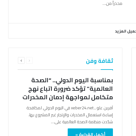
محذراً من…
ميل المزيد
السابقة
التالية
ثقافة وفن
الصفحة
الصفحة
بمناسبة اليوم الدولي.. “الصحة
العالمية” تؤكد ضرورة اتباع نهج
متكامل لمواجهة إدمان المخدرات
آفرين علو ـ xeber24.net في اليوم الدولي لمكافحة
إساءة استعمال المخدرات والإتجار غير المشروع بها،
شدّدت منظمة الصحة العالمية على…
أكمل القراءة »