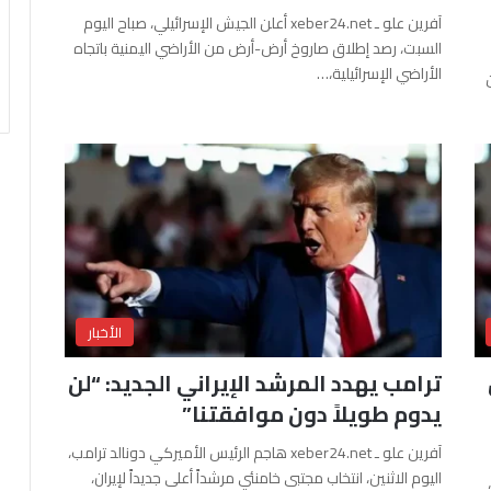
آفرين علو ـ xeber24.net أعلن الجيش الإسرائيلي، صباح اليوم
السبت، رصد إطلاق صاروخ أرض-أرض من الأراضي اليمنية باتجاه
الأراضي الإسرائيلية،…
الأخبار
ترامب يهدد المرشد الإيراني الجديد: “لن
يدوم طويلاً دون موافقتنا”
آفرين علو ـ xeber24.net هاجم الرئيس الأميركي دونالد ترامب،
اليوم الاثنين، انتخاب مجتبى خامنئي مرشداً أعلى جديداً لإيران،