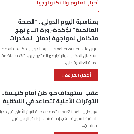
أخبار العلوم والتكنولوجيا
بمناسبة اليوم الدولي.. “الصحة
العالمية” تؤكد ضرورة اتباع نهج
متكامل لمواجهة إدمان المخدرات
آفرين علو ـ xeber24.net في اليوم الدولي لمكافحة إساءة
استعمال المخدرات والإتجار غير المشروع بها، شدّدت منظمة
الصحة العالمية على…
أكمل القراءة »
عقب استهداف مواطن أمام كنيسة..
التوترات الأمنية تتصاعد في اللاذقية
سوز خليل ـ xeber24.net تصاعدت حدة التوتر الأمني في مدي
اللاذقية السورية، عقب إصابة شاب بإطلاق نار من قبل
مسلحين…