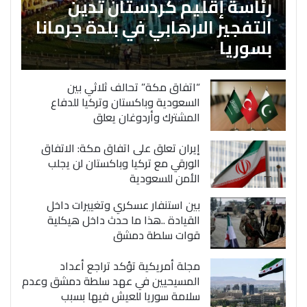
رئاسة إقليم كردستان تدين
التفجير الارهابي في بلدة جرمانا
بسوريا
“اتفاق مكة” تحالف ثلاثي بين
السعودية وباكستان وتركيا للدفاع
المشترك وأردوغان يعلق
إيران تعلق على اتفاق مكة: الاتفاق
الورقي مع تركيا وباكستان لن يجلب
الأمن للسعودية
بين استنفار عسكري وتغييرات داخل
القيادة ..هذا ما حدث داخل هيكلية
قوات سلطة دمشق
مجلة أمريكية تؤكد تراجع أعداد
المسيحيين في عهد سلطة دمشق وعدم
سلامة سوريا للعيش فيها بسبب