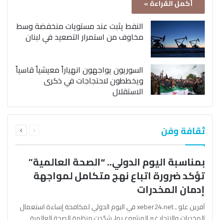
أكمل القراءة »
النفط يثبت عند مستويات منخفضة وسط
مخاوف من استمرار التصعيد في لبنان
السوريون يواجهون انهياراً معيشياً قاسياً
ويخططون لاحتجاجات في ذكرى
الاستقلال
السابقة
التالية
ثقافة وفن
الصفحة
الصفحة
بمناسبة اليوم الدولي.. “الصحة العالمية”
تؤكد ضرورة اتباع نهج متكامل لمواجهة
إدمان المخدرات
آفرين علو ـ xeber24.net في اليوم الدولي لمكافحة إساءة استعمال
المخدرات والإتجار غير المشروع بها، شدّدت منظمة الصحة العالمية