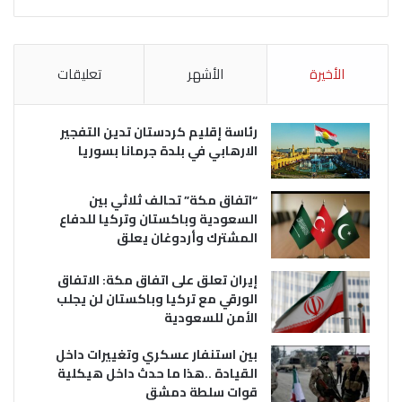
الأخيرة
الأشهر
تعليقات
رئاسة إقليم كردستان تدين التفجير
الارهابي في بلدة جرمانا بسوريا
“اتفاق مكة” تحالف ثلاثي بين
السعودية وباكستان وتركيا للدفاع
المشترك وأردوغان يعلق
إيران تعلق على اتفاق مكة: الاتفاق
الورقي مع تركيا وباكستان لن يجلب
الأمن للسعودية
بين استنفار عسكري وتغييرات داخل
القيادة ..هذا ما حدث داخل هيكلية
قوات سلطة دمشق