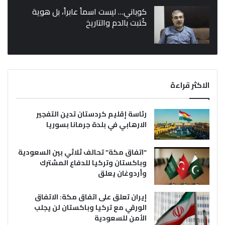
كوباني… ليست اسماً عابراً، بل هوية
كُتبت بالدم والتاريخ
الاكثر قراءة
رئاسة إقليم كردستان تدين التفجير
الارهابي في بلدة جرمانا بسوريا
“اتفاق مكة” تحالف ثلاثي بين السعودية
وباكستان وتركيا للدفاع المشترك
وأردوغان يعلق
إيران تعلق على اتفاق مكة: الاتفاق
الورقي مع تركيا وباكستان لن يجلب
الأمن للسعودية