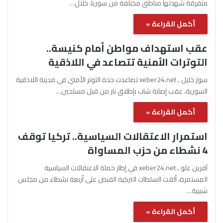
متفرقة شهدتها مناطق مختلفة من سوريا، خلال…
أكمل القراءة »
عقب استهداف مواطن أمام كنيسة..
التوترات الأمنية تتصاعد في اللاذقية
سوز خليل ـ xeber24.net تصاعدت حدة التوتر الأمني في مدينة اللاذقية
السورية، عقب إصابة شاب بإطلاق نار من قبل مسلحين…
أكمل القراءة »
استمرار الاعتقالات السياسية.. تركيا توقف
4 نشطاء من حزب المساواة
آفرين علو ـ xeber24.net في إطار حملة الاعتقالات السياسية
المستمرة، ألقت السلطات التركية القبض على أربعة نشطاء من مجلس
شبيبة…
أكمل القراءة »