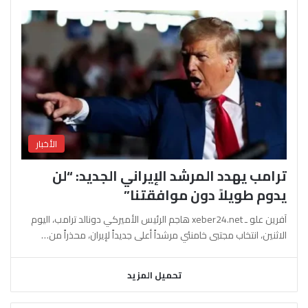
الأخبار
ترامب يهدد المرشد الإيراني الجديد: “لن
يدوم طويلاً دون موافقتنا”
آفرين علو ـ xeber24.net هاجم الرئيس الأميركي دونالد ترامب، اليوم
الاثنين، انتخاب مجتبى خامنئي مرشداً أعلى جديداً لإيران، محذراً من…
تحميل المزيد