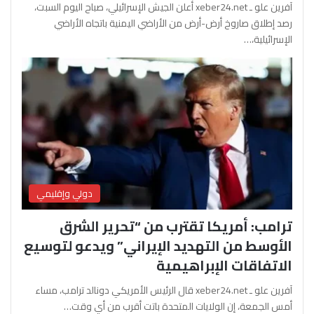
آفرين علو ـ xeber24.net أعلن الجيش الإسرائيلي، صباح اليوم السبت،
رصد إطلاق صاروخ أرض-أرض من الأراضي اليمنية باتجاه الأراضي
الإسرائيلية،…
دولي وإقليمي
ترامب: أمريكا تقترب من “تحرير الشرق
الأوسط من التهديد الإيراني” ويدعو لتوسيع
الاتفاقات الإبراهيمية
آفرين علو ـ xeber24.net قال الرئيس الأمريكي دونالد ترامب، مساء
أمس الجمعة، إن الولايات المتحدة باتت أقرب من أي وقت…