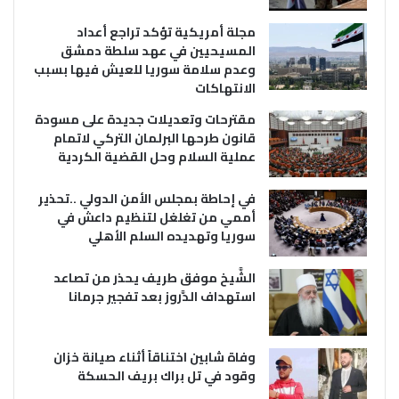
مجلة أمريكية تؤكد تراجع أعداد
المسيحيين في عهد سلطة دمشق
وعدم سلامة سوريا للعيش فيها بسبب
الانتهاكات
مقترحات وتعديلات جديدة على مسودة
قانون طرحها البرلمان التركي لاتمام
عملية السلام وحل القضية الكردية
في إحاطة بمجلس الأمن الدولي ..تحذير
أممي من تغلغل لتنظيم داعش في
سوريا وتهديده السلم الأهلي
الشَّيخ موفق طريف يحذر من تصاعد
استهداف الدَّروز بعد تفجير جرمانا
وفاة شابين اختناقاً أثناء صيانة خزان
وقود في تل براك بريف الحسكة