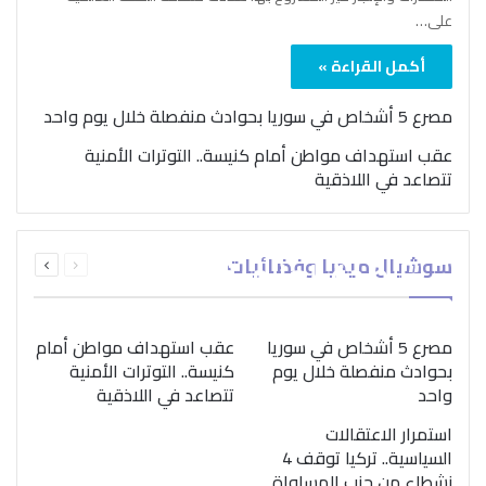
على…
أكمل القراءة »
مصرع 5 أشخاص في سوريا بحوادث منفصلة خلال يوم واحد
عقب استهداف مواطن أمام كنيسة.. التوترات الأمنية
تتصاعد في اللاذقية
بمناسبة اليوم الدولي..
السابقة
التالية
سوشيال ميديا وفضائيات
“الصحة العالمية” تؤكد
الصفحة
الصفحة
ضرورة اتباع نهج متكامل
لمواجهة إدمان المخدرات
مصرع 5 أشخاص في سوريا
عقب استهداف مواطن أمام
بحوادث منفصلة خلال يوم
كنيسة.. التوترات الأمنية
واحد
تتصاعد في اللاذقية
استمرار الاعتقالات
السياسية.. تركيا توقف 4
نشطاء من حزب المساواة