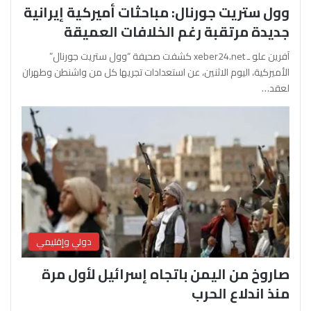
وول ستريت جورنال: مباحثات أميركية إيرانية
جديدة مرتقبة رغم الخلافات العميقة
آفرين علو ـ xeber24.net كشفت صحيفة “وول ستريت جورنال”
الأميركية، اليوم الاثنين، عن استعدادات تجريها كل من واشنطن وطهران
لعقد…
دولي وإقليمي
صاروخ من اليمن باتجاه إسرائيل لأول مرة
منذ اندلاع الحرب