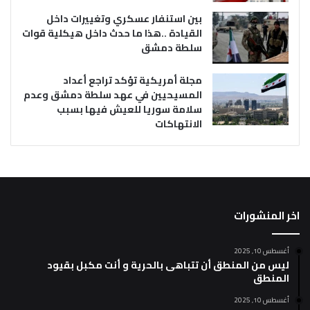
بين استنفار عسكري وتغييرات داخل
القيادة ..هذا ما حدث داخل هيكلية قوات
سلطة دمشق
مجلة أمريكية تؤكد تراجع أعداد
المسيحيين في عهد سلطة دمشق وعدم
سلامة سوريا للعيش فيها بسبب
الانتهاكات
اخر المنشورات
أغسطس 10, 2025
ليس من المنطق أن تتباهى بالحرية و أنت مكبل بقيود
المنطق
أغسطس 10, 2025