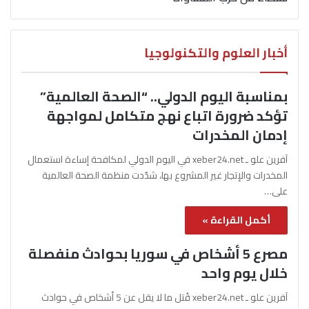
أخبار العلوم والتكنولوجيا
بمناسبة اليوم الدولي.. “الصحة العالمية”
تؤكد ضرورة اتباع نهج متكامل لمواجهة
إدمان المخدرات
آفرين علو ـ xeber24.net في اليوم الدولي لمكافحة إساءة استعمال
المخدرات والإتجار غير المشروع بها، شدّدت منظمة الصحة العالمية
على…
أكمل القراءة »
مصرع 5 أشخاص في سوريا بحوادث منفصلة
خلال يوم واحد
آفرين علو ـ xeber24.net قُتل ما لا يقل عن 5 أشخاص في حوادث