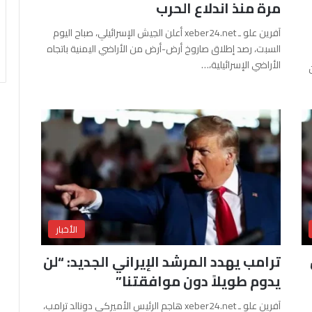
مرة منذ اندلاع الحرب
آفرين علو ـ xeber24.net أعلن الجيش الإسرائيلي، صباح اليوم
السبت، رصد إطلاق صاروخ أرض-أرض من الأراضي اليمنية باتجاه
الأراضي الإسرائيلية،…
الأخبار
ترامب يهدد المرشد الإيراني الجديد: “لن
يدوم طويلاً دون موافقتنا”
آفرين علو ـ xeber24.net هاجم الرئيس الأميركي دونالد ترامب،