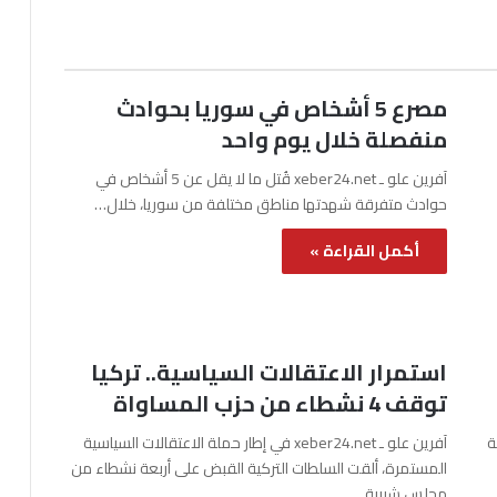
مصرع 5 أشخاص في سوريا بحوادث
منفصلة خلال يوم واحد
آفرين علو ـ xeber24.net قُتل ما لا يقل عن 5 أشخاص في
حوادث متفرقة شهدتها مناطق مختلفة من سوريا، خلال…
أكمل القراءة »
استمرار الاعتقالات السياسية.. تركيا
توقف 4 نشطاء من حزب المساواة
نة
آفرين علو ـ xeber24.net في إطار حملة الاعتقالات السياسية
المستمرة، ألقت السلطات التركية القبض على أربعة نشطاء من
مجلس شبيبة…