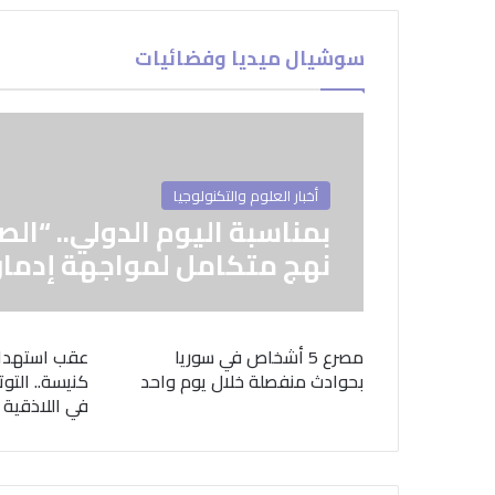
سوشيال ميديا وفضائيات
أخبار العلوم والتكنولوجيا
بمناسبة اليوم الدولي.. “الص
نهج متكامل لمواجهة إدمان
مصرع 5 أشخاص في سوريا
عقب استهدا
بحوادث منفصلة خلال يوم واحد
كنيسة.. التوت
في اللاذقية