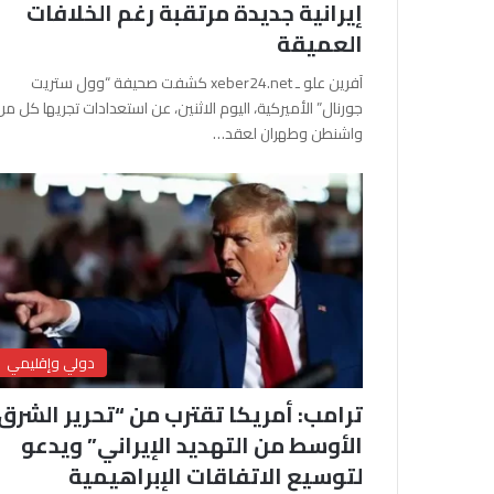
إيرانية جديدة مرتقبة رغم الخلافات
العميقة
آفرين علو ـ xeber24.net كشفت صحيفة “وول ستريت
جورنال” الأميركية، اليوم الاثنين، عن استعدادات تجريها كل من
واشنطن وطهران لعقد…
دولي وإقليمي
ترامب: أمريكا تقترب من “تحرير الشرق
الأوسط من التهديد الإيراني” ويدعو
لتوسيع الاتفاقات الإبراهيمية