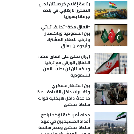
رئاسة إقليم كردستان تدين
التفجير الارهابي في بلدة
جرمانا بسوريا
“اتفاق مكة” تحالف ثلاثي
بين السعودية وباكستان
وتركيا للدفاع المشترك
وأردوغان يعلق
إيران تعلق على اتفاق مكة:
الاتفاق الورقي مع تركيا
وباكستان لن يجلب الأمن
للسعودية
بين استنفار عسكري
وتغييرات داخل القيادة ..هذا
ما حدث داخل هيكلية قوات
سلطة دمشق
مجلة أمريكية تؤكد تراجع
أعداد المسيحيين في عهد
سلطة دمشق وعدم سلامة
سوريا للعيش فيها بسبب