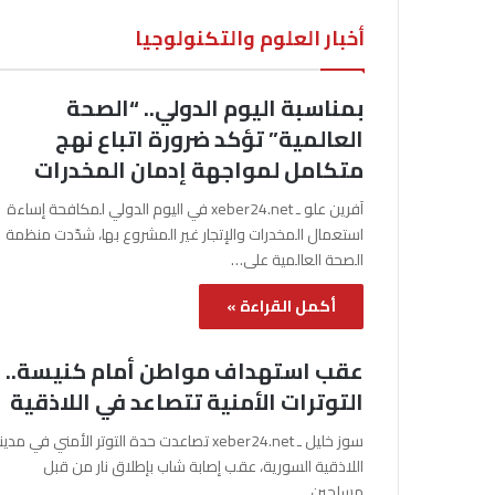
أخبار العلوم والتكنولوجيا
بمناسبة اليوم الدولي.. “الصحة
العالمية” تؤكد ضرورة اتباع نهج
متكامل لمواجهة إدمان المخدرات
آفرين علو ـ xeber24.net في اليوم الدولي لمكافحة إساءة
استعمال المخدرات والإتجار غير المشروع بها، شدّدت منظمة
الصحة العالمية على…
أكمل القراءة »
عقب استهداف مواطن أمام كنيسة..
التوترات الأمنية تتصاعد في اللاذقية
سوز خليل ـ xeber24.net تصاعدت حدة التوتر الأمني في مدي
اللاذقية السورية، عقب إصابة شاب بإطلاق نار من قبل
مسلحين…