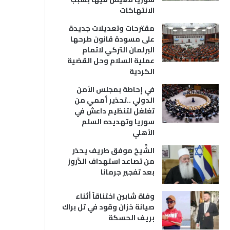
الانتهاكات
مقترحات وتعديلات جديدة
على مسودة قانون طرحها
البرلمان التركي لاتمام
عملية السلام وحل القضية
الكردية
في إحاطة بمجلس الأمن
الدولي ..تحذير أممي من
تغلغل لتنظيم داعش في
سوريا وتهديده السلم
الأهلي
الشَّيخ موفق طريف يحذر
من تصاعد استهداف الدَّروز
بعد تفجير جرمانا
وفاة شابين اختناقاً أثناء
صيانة خزان وقود في تل براك
بريف الحسكة