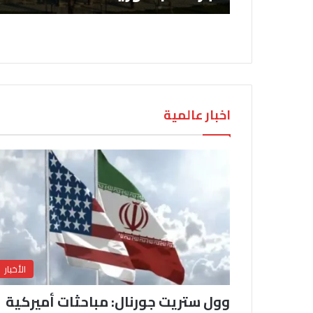
اخبار عالمية
الأخبار
وول ستريت جورنال: مباحثات أميركية