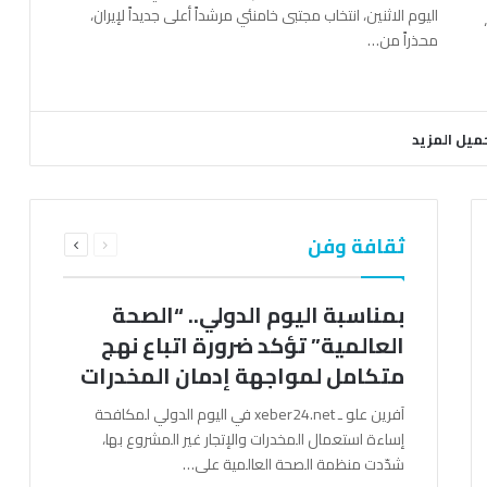
اليوم الاثنين، انتخاب مجتبى خامنئي مرشداً أعلى جديداً لإيران،
محذراً من…
ميل المزيد
السابقة
التالية
ثقافة وفن
الصفحة
الصفحة
بمناسبة اليوم الدولي.. “الصحة
العالمية” تؤكد ضرورة اتباع نهج
متكامل لمواجهة إدمان المخدرات
آفرين علو ـ xeber24.net في اليوم الدولي لمكافحة
إساءة استعمال المخدرات والإتجار غير المشروع بها،
شدّدت منظمة الصحة العالمية على…