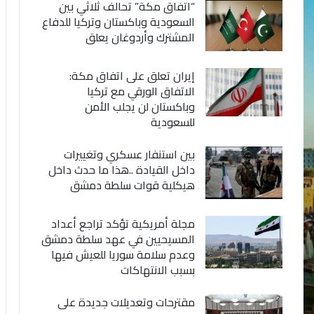
“اتفاق مكة” تحالف ثلاثي بين
السعودية وباكستان وتركيا للدفاع
المشترك وأردوغان يعلق
إيران تعلق على اتفاق مكة:
الاتفاق الورقي مع تركيا
وباكستان لن يجلب الأمن
للسعودية
بين استنفار عسكري وتغييرات
داخل القيادة ..هذا ما حدث داخل
هيكلية قوات سلطة دمشق
مجلة أمريكية تؤكد تراجع أعداد
المسيحيين في عهد سلطة دمشق
وعدم سلامة سوريا للعيش فيها
بسبب الانتهاكات
مقترحات وتعديلات جديدة على