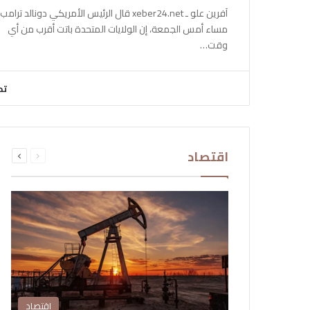
آفرين علو ـ xeber24.net قال الرئيس الأمريكي دونالد ترامب،
مساء أمس الجمعة، إن الولايات المتحدة باتت أقرب من أي
وقت…
تح
السابقة
التالية
اقتصاد
الصفحة
الصفحة
اقتصاد