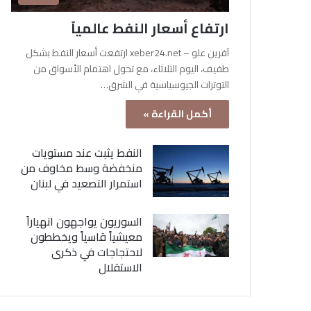
ارتفاع أسعار النفط عالمياً
آفرين علو – xeber24.net ارتفعت أسعار النفط بشكل
طفيف، اليوم الثلاثاء، مع تحول اهتمام الأسواق من
التوترات الجيوسياسية في الشرق…
أكمل القراءة »
النفط يثبت عند مستويات
منخفضة وسط مخاوف من
استمرار التصعيد في لبنان
السوريون يواجهون انهياراً
معيشياً قاسياً ويخططون
لاحتجاجات في ذكرى
الاستقلال