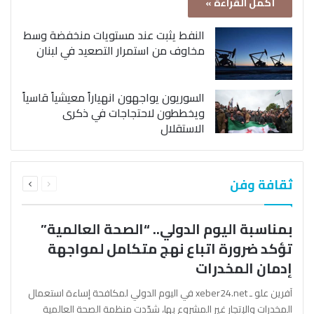
أكمل القراءة »
النفط يثبت عند مستويات منخفضة وسط
مخاوف من استمرار التصعيد في لبنان
السوريون يواجهون انهياراً معيشياً قاسياً
ويخططون لاحتجاجات في ذكرى
الاستقلال
السابقة
التالية
ثقافة وفن
الصفحة
الصفحة
بمناسبة اليوم الدولي.. “الصحة العالمية”
تؤكد ضرورة اتباع نهج متكامل لمواجهة
إدمان المخدرات
آفرين علو ـ xeber24.net في اليوم الدولي لمكافحة إساءة استعمال
المخدرات والإتجار غير المشروع بها، شدّدت منظمة الصحة العالمية