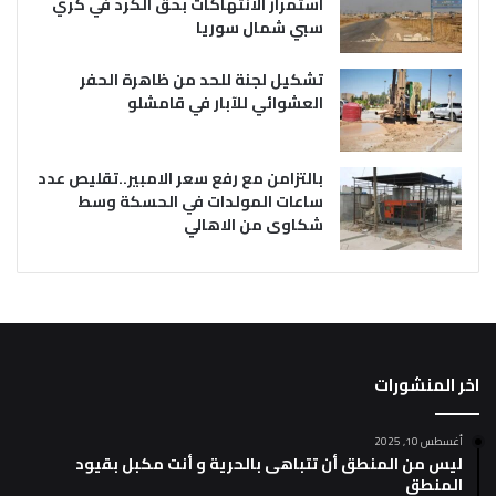
استمرار الانتهاكات بحق الكرد في كري
سبي شمال سوريا
تشكيل لجنة للحد من ظاهرة الحفر
العشوائي للآبار في قامشلو
بالتزامن مع رفع سعر الامبير..تقليص عدد
ساعات المولدات في الحسكة وسط
شكاوى من الاهالي
اخر المنشورات
أغسطس 10, 2025
ليس من المنطق أن تتباهى بالحرية و أنت مكبل بقيود
المنطق