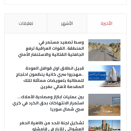
الأخيرة
الأشهر
تعليقات
وسط تصعيد مستمر في
المنطقة..القوات العراقية ترفع
الجاهلية القتالية والاستنفار الأمني
قبيل انطلاق اول قوافل العودة
..مهجروا سري كانية ينظمون احتجاج
للمطالبة بتعويضات مماثلة لتلك
المقدمة لأهالي عفرين
بين عمليات ابتزاز ومصادرة الأملاك…
استمرار الانتهاكات بحق الكرد في كري
سبي شمال سوريا
تشكيل لجنة للحد من ظاهرة الحفر
العشوائي للآبار في قامشلو