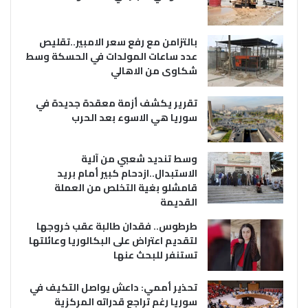
بالتزامن مع رفع سعر الامبير..تقليص
عدد ساعات المولدات في الحسكة وسط
شكاوى من الاهالي
تقرير يكشف أزمة معقدة جديدة في
سوريا هي الاسوء بعد الحرب
وسط تنديد شعبي من آلية
الاستبدال..ازدحام كبير أمام بريد
قامشلو بغية التخلص من العملة
القديمة
طرطوس.. فقدان طالبة عقب خروجها
لتقديم اعتراض على البكالوريا وعائلتها
تستنفر للبحث عنها
تحذير أممي: داعش يواصل التكيف في
سوريا رغم تراجع قدراته المركزية