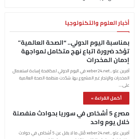
أخبار العلوم والتكنولوجيا
بمناسبة اليوم الدولي.. “الصحة العالمية”
تؤكد ضرورة اتباع نهج متكامل لمواجهة
إدمان المخدرات
آفرين علو ـ xeber24.net في اليوم الدولي لمكافحة إساءة استعمال
المخدرات والإتجار غير المشروع بها، شدّدت منظمة الصحة العالمية
على…
أكمل القراءة »
مصرع 5 أشخاص في سوريا بحوادث منفصلة
خلال يوم واحد
آفرين علو ـ xeber24.net قُتل ما لا يقل عن 5 أشخاص في حوادث