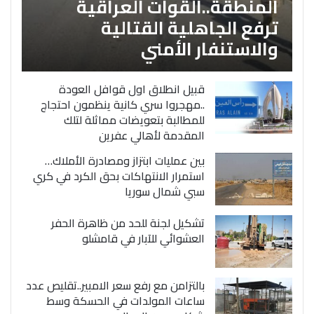
المنطقة..القوات العراقية
ترفع الجاهلية القتالية
والاستنفار الأمني
قبيل انطلاق اول قوافل العودة
..مهجروا سري كانية ينظمون احتجاج
للمطالبة بتعويضات مماثلة لتلك
المقدمة لأهالي عفرين
بين عمليات ابتزاز ومصادرة الأملاك…
استمرار الانتهاكات بحق الكرد في كري
سبي شمال سوريا
تشكيل لجنة للحد من ظاهرة الحفر
العشوائي للآبار في قامشلو
بالتزامن مع رفع سعر الامبير..تقليص عدد
ساعات المولدات في الحسكة وسط