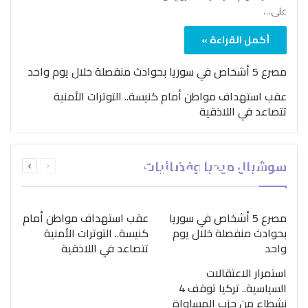
على…
أكمل القراءة »
مصرع 5 أشخاص في سوريا بحوادث منفصلة خلال يوم واحد
عقب استهداف مواطن أمام كنيسة.. التوترات الأمنية
تتصاعد في اللاذقية
بمناسبة اليوم الدولي..
السابقة
التالية
سوشيال ميديا وفضائيات
“الصحة العالمية” تؤكد
الصفحة
الصفحة
ضرورة اتباع نهج متكامل
لمواجهة إدمان المخدرات
مصرع 5 أشخاص في سوريا
عقب استهداف مواطن أمام
بحوادث منفصلة خلال يوم
كنيسة.. التوترات الأمنية
واحد
تتصاعد في اللاذقية
استمرار الاعتقالات
السياسية.. تركيا توقف 4
نشطاء من حزب المساواة