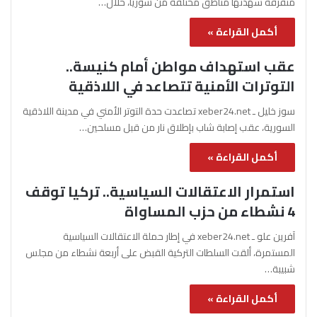
متفرقة شهدتها مناطق مختلفة من سوريا، خلال…
أكمل القراءة »
عقب استهداف مواطن أمام كنيسة..
التوترات الأمنية تتصاعد في اللاذقية
سوز خليل ـ xeber24.net تصاعدت حدة التوتر الأمني في مدينة اللاذقية
السورية، عقب إصابة شاب بإطلاق نار من قبل مسلحين…
أكمل القراءة »
استمرار الاعتقالات السياسية.. تركيا توقف
4 نشطاء من حزب المساواة
آفرين علو ـ xeber24.net في إطار حملة الاعتقالات السياسية
المستمرة، ألقت السلطات التركية القبض على أربعة نشطاء من مجلس
شبيبة…
أكمل القراءة »