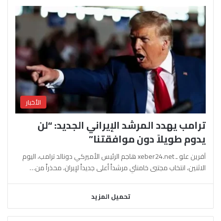
الأخبار
ترامب يهدد المرشد الإيراني الجديد: “لن
يدوم طويلاً دون موافقتنا”
آفرين علو ـ xeber24.net هاجم الرئيس الأميركي دونالد ترامب، اليوم
الاثنين، انتخاب مجتبى خامنئي مرشداً أعلى جديداً لإيران، محذراً من…
تحميل المزيد