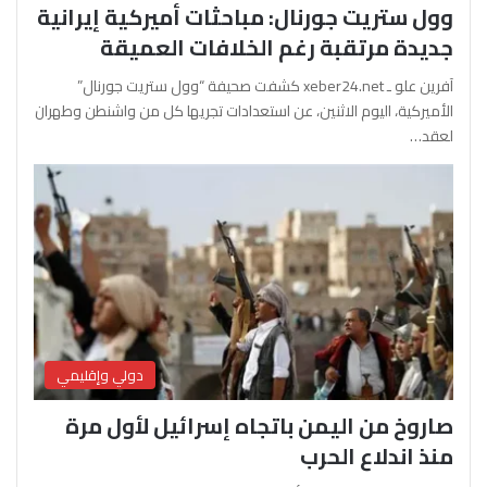
وول ستريت جورنال: مباحثات أميركية إيرانية
جديدة مرتقبة رغم الخلافات العميقة
آفرين علو ـ xeber24.net كشفت صحيفة “وول ستريت جورنال”
الأميركية، اليوم الاثنين، عن استعدادات تجريها كل من واشنطن وطهران
لعقد…
دولي وإقليمي
صاروخ من اليمن باتجاه إسرائيل لأول مرة
منذ اندلاع الحرب