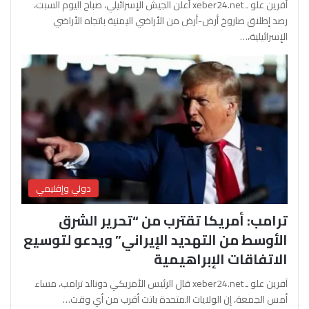
آفرين علو ـ xeber24.net أعلن الجيش الإسرائيلي، صباح اليوم السبت،
رصد إطلاق صاروخ أرض-أرض من الأراضي اليمنية باتجاه الأراضي
الإسرائيلية،…
دولي وإقليمي
ترامب: أمريكا تقترب من “تحرير الشرق
الأوسط من التهديد الإيراني” ويدعو لتوسيع
الاتفاقات الإبراهيمية
آفرين علو ـ xeber24.net قال الرئيس الأمريكي دونالد ترامب، مساء
أمس الجمعة، إن الولايات المتحدة باتت أقرب من أي وقت…