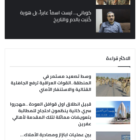
كوباني… ليست اسماً عابراً، بل هوية
كُتبت بالدم والتاريخ
الاكثر قراءة
وسط تصعيد مستمر في
المنطقة..القوات العراقية ترفع الجاهلية
القتالية والاستنفار الأمني
قبيل انطلاق اول قوافل العودة ..مهجروا
سري كانية ينظمون احتجاج للمطالبة
بتعويضات مماثلة لتلك المقدمة لأهالي
عفرين
بين عمليات ابتزاز ومصادرة الأملاك…