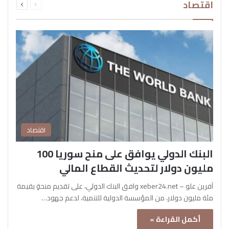
اقتصاد
الصفحة
الصفحة
اقتصاد
البنك الدولي يوافق على منح سوريا 100
مليون دولار لتحديث القطاع المالي
آفرين علو – xeber24.net وافق البنك الدولي، على تقديم منحةٍ بقيمة
مئة مليون دولار، من المؤسسة الدولية للتنمية، لدعم جهود…
أكمل القراءة »