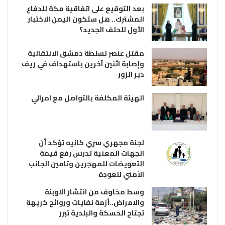
بعد التوقيع على اتفاقية مكة للدفاع
المشترك.. هل ستكون اليمن الاختبار
الأول للحلف الجديد؟
مقتل عنصر لسلطة دمشق الانتقالية
وإصابة اثنين آخرين باستهداف في ريف
دير الزور
الهيئة المكلفة بالتواصل مع امرالي
لجنة مجهري سري كانيه تؤكد أن
الجهات المعنية تدرس رفع قيمة
التعويضات للمهجرين وتامين الجانب
الأمني للعودة
وسط مخاوف من انتشار الاوبئة
والامراض..أزمة نفايات وروائح كريهة
تجتاح الحسكة والبلدية تبرر