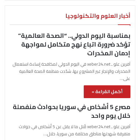
أخبار العلوم والتكنولوجيا
بمناسبة اليوم الدولي.. “الصحة العالمية”
تؤكد ضرورة اتباع نهج متكامل لمواجهة
إدمان المخدرات
آفرين علو ـ xeber24.net في اليوم الدولي لمكافحة إساءة استعمال
المخدرات والإتجار غير المشروع بها، شدّدت منظمة الصحة العالمية
على…
أكمل القراءة »
مصرع 5 أشخاص في سوريا بحوادث منفصلة
خلال يوم واحد
آفرين علو ـ xeber24.net قُتل ما لا يقل عن 5 أشخاص في حوادث
متفرقة شهدتها مناطق مختلفة من سوريا، خلال…