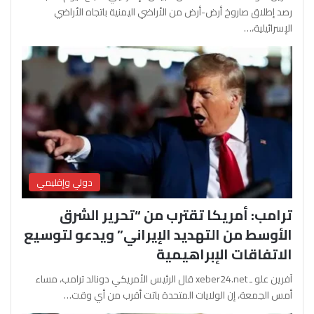
رصد إطلاق صاروخ أرض-أرض من الأراضي اليمنية باتجاه الأراضي
الإسرائيلية،…
دولي وإقليمي
ترامب: أمريكا تقترب من “تحرير الشرق
الأوسط من التهديد الإيراني” ويدعو لتوسيع
الاتفاقات الإبراهيمية
آفرين علو ـ xeber24.net قال الرئيس الأمريكي دونالد ترامب، مساء
أمس الجمعة، إن الولايات المتحدة باتت أقرب من أي وقت…