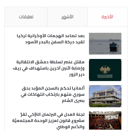
الأخيرة
الأشهر
تعليقات
بعد تصاعد الهجمات الأوكرانية تركيا
تقيد حركة السفن بالبحر الأسود
مقتل عنصر لسلطة دمشق الانتقالية
وإصابة اثنين آخرين باستهداف في ريف
دير الزور
ألمانيا تحكم بالسجن المؤبد بحق
سوري متهم بارتكاب انتهاكات في
بصرى الشام
لجنة العدل في البرلمان التُّركي تقرُّ
مشروع قانون تعزيز الوحدة المجتمعيَّة
والدَّعم الوطني