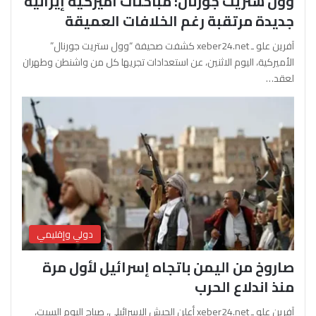
وول ستريت جورنال: مباحثات أميركية إيرانية
جديدة مرتقبة رغم الخلافات العميقة
آفرين علو ـ xeber24.net كشفت صحيفة “وول ستريت جورنال”
الأميركية، اليوم الاثنين، عن استعدادات تجريها كل من واشنطن وطهران
لعقد…
دولي وإقليمي
صاروخ من اليمن باتجاه إسرائيل لأول مرة
منذ اندلاع الحرب
آفرين علو ـ xeber24.net أعلن الجيش الإسرائيلي، صباح اليوم السبت،