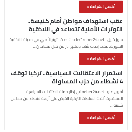
أكمل القراءة »
عقب استهداف مواطن أمام كنيسة..
التوترات الأمنية تتصاعد في اللاذقية
سوز خليل ـ xeber24.net تصاعدت حدة التوتر الأمني في مدينة اللاذقية
السورية، عقب إصابة شاب بإطلاق نار من قبل مسلحين…
أكمل القراءة »
استمرار الاعتقالات السياسية.. تركيا توقف
4 نشطاء من حزب المساواة
آفرين علو ـ xeber24.net في إطار حملة الاعتقالات السياسية
المستمرة، ألقت السلطات التركية القبض على أربعة نشطاء من مجلس
شبيبة…
أكمل القراءة »