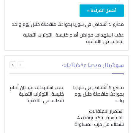
أكمل القراءة »
مصرع 5 أشخاص في سوريا بحوادث منفصلة خلال يوم واحد
عقب استهداف مواطن أمام كنيسة.. التوترات الأمنية
تتصاعد في اللاذقية
بمناسبة اليوم الدولي..
السابقة
التالية
سوشيال ميديا وفضائيات
“الصحة العالمية” تؤكد
الصفحة
الصفحة
ضرورة اتباع نهج متكامل
لمواجهة إدمان المخدرات
مصرع 5 أشخاص في سوريا
عقب استهداف مواطن أمام
بحوادث منفصلة خلال يوم
كنيسة.. التوترات الأمنية
واحد
تتصاعد في اللاذقية
استمرار الاعتقالات
السياسية.. تركيا توقف 4
نشطاء من حزب المساواة