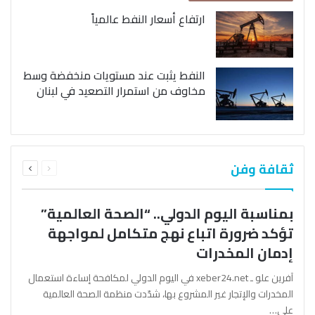
ارتفاع أسعار النفط عالمياً
النفط يثبت عند مستويات منخفضة وسط
مخاوف من استمرار التصعيد في لبنان
السابقة
التالية
ثقافة وفن
الصفحة
الصفحة
بمناسبة اليوم الدولي.. “الصحة العالمية”
تؤكد ضرورة اتباع نهج متكامل لمواجهة
إدمان المخدرات
آفرين علو ـ xeber24.net في اليوم الدولي لمكافحة إساءة استعمال
المخدرات والإتجار غير المشروع بها، شدّدت منظمة الصحة العالمية
على…