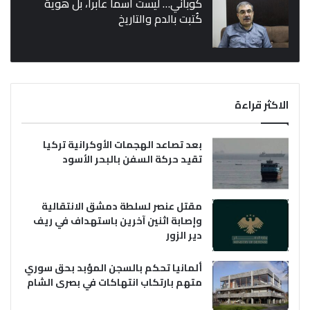
كوباني… ليست اسماً عابراً، بل هوية
كُتبت بالدم والتاريخ
الاكثر قراءة
بعد تصاعد الهجمات الأوكرانية تركيا
تقيد حركة السفن بالبحر الأسود
مقتل عنصر لسلطة دمشق الانتقالية
وإصابة اثنين آخرين باستهداف في ريف
دير الزور
ألمانيا تحكم بالسجن المؤبد بحق سوري
متهم بارتكاب انتهاكات في بصرى الشام