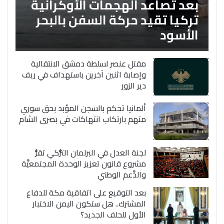
بعد تصاعد الهجمات الأوكرانية
تركيا تقيد حركة السفن بالبحر
الأسود
مقتل عنصر لسلطة دمشق الانتقالية
وإصابة اثنين آخرين باستهداف في ريف
دير الزور
ألمانيا تحكم بالسجن المؤبد بحق سوري
متهم بارتكاب انتهاكات في بصرى الشام
لجنة العدل في البرلمان التُّركي تقرُّ
مشروع قانون تعزيز الوحدة المجتمعيَّة
والدَّعم الوطني
بعد التوقيع على اتفاقية مكة للدفاع
المشترك.. هل ستكون اليمن الاختبار
الأول للحلف الجديد؟