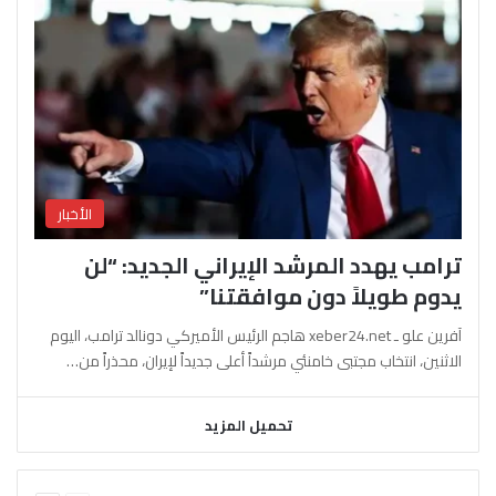
الأخبار
ترامب يهدد المرشد الإيراني الجديد: “لن
يدوم طويلاً دون موافقتنا”
آفرين علو ـ xeber24.net هاجم الرئيس الأميركي دونالد ترامب، اليوم
الاثنين، انتخاب مجتبى خامنئي مرشداً أعلى جديداً لإيران، محذراً من…
تحميل المزيد
السابقة
التالية