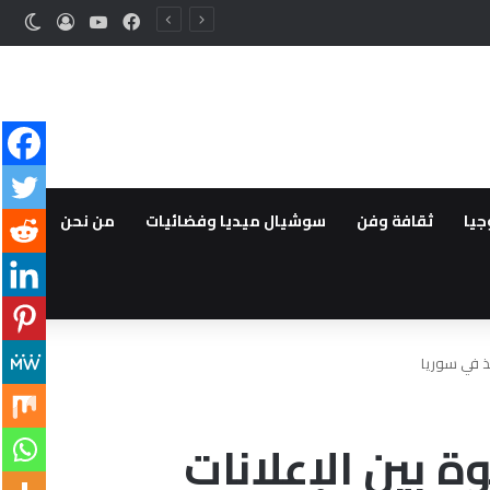
فيسبوك
‫YouTube
تسجيل ا
الوض
جيا
ثقافة وفن
سوشيال ميديا وفضائيات
من نحن
يذ في سوريا
 بين الإعلانات