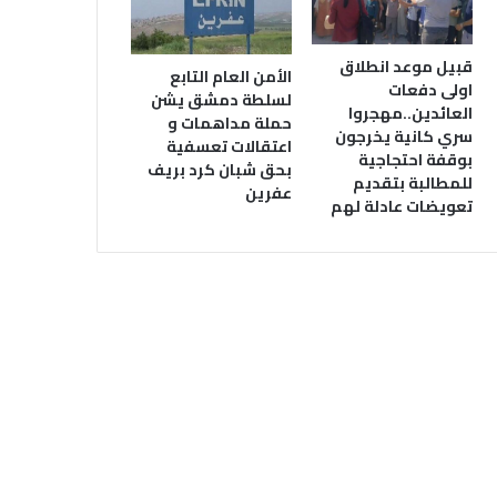
قبيل موعد انطلاق
الأمن العام التابع
اولى دفعات
لسلطة دمشق يشن
العائدين..مهجروا
حملة مداهمات و
سري كانية يخرجون
اعتقالات تعسفية
بوقفة احتجاجية
بحق شبان كرد بريف
للمطالبة بتقديم
عفرين
تعويضات عادلة لهم