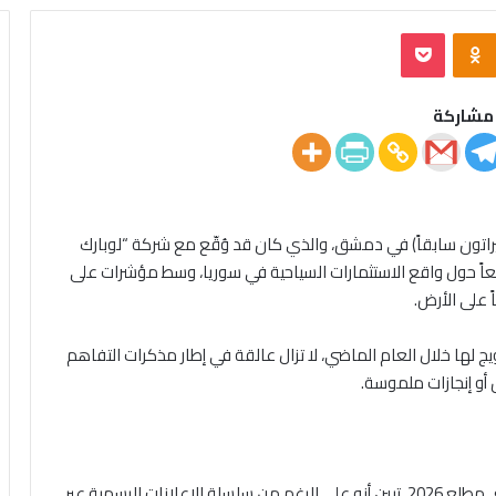
‫Pocket
Odnoklassniki
مشاركة
شيراتون سابقاً) في دمشق، والذي كان قد وُقّع مع شركة “لوبارك
سعاً حول واقع الاستثمارات السياحية في سوريا، وسط مؤشرات على
 على الأرض.
رويج لها خلال العام الماضي، لا تزال عالقة في إطار مذكرات التفاهم
 أو إنجازات ملموسة.
في رصد أجريت للفترة الممتدة من منتصف عام 2025 حتى مطلع 2026، تبين أنه على الرغم من سلسلة الإعلانات الرسمية عبر