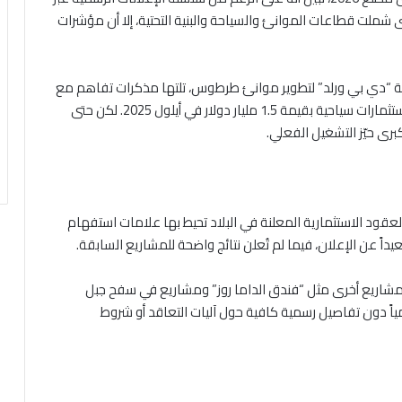
ى شملت قطاعات الموانئ والسياحة والبنية التحتية، إلا أن مؤشرات
ق مع شركة “دي بي ورلد” لتطوير موانئ طرطوس، تلتها مذكرات تفاهم مع
مستثمرين عرب وأجانب لتأهيل فنادق دمشق، ثم حزمة استثمارات سياحية بقيمة 1.5 مليار دولار في أيلول 2025. لكن حتى
برى حيّز التشغيل الفعلي.
لعقود الاستثمارية المعلنة في البلاد تحيط بها علامات استفهام
عيداً عن الإعلان، فيما لم تُعلن نتائج واضحة للمشاريع السابقة.
مشاريع أخرى مثل “فندق الداما روز” ومشاريع في سفح جبل
اً دون تفاصيل رسمية كافية حول آليات التعاقد أو شروط