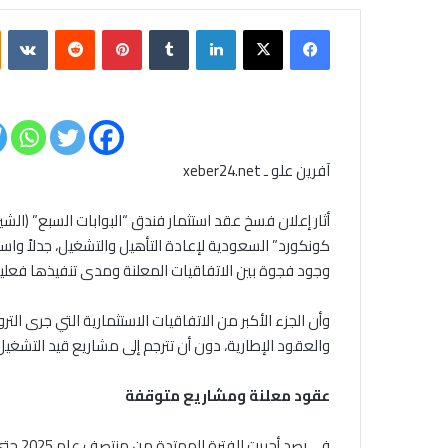
فيسبوك
‫X
لينكدإن
بينتيريست
آفرين علو ـ xeber24.net
أثار إعلان فسخ عقد استثمار فندق “البوابات السبع” (ال
كونكورد” السعودية لإعادة التأهيل والتشغيل، جدلاً وا
وجود فجوة بين الاتفاقيات المعلنة ومدى تنفيذها فعلياً
وأن الجزء الأكبر من الاتفاقيات الاستثمارية التي جرى الت
والعقود الإطارية، دون أن تترجم إلى مشاريع قيد التشغيل
عقود معلنة ومشاريع متوقفة