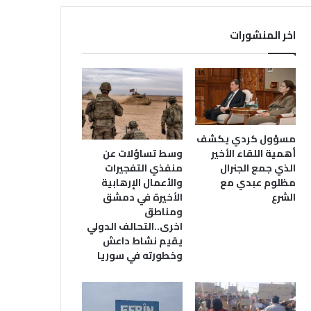
اخر المنشورات
مسؤول كردي يكشف
أهمية اللقاء الأخير
وسط تساؤلات عن
الذي جمع الجنرال
منفذي التفجيرات
مظلوم عبدي مع
والأعمال الإرهابية
الشرع
الأخيرة في دمشق
ومناطق
اخرى..التحالف الدولي
يقيم نشاط داعش
وخطورته في سوريا