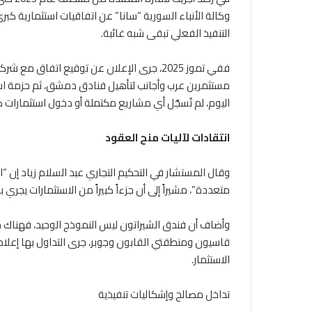
وكالة الأنباء السورية “سانا” عن اتفاقيات استثمارية كبر
التنفيذ الفعلي تبقى شبه غائبة.
ففي تموز 2025، جرى الإعلان عن توقيع اتفا
اليوم، لم تُسجّل أي مشاريع مكتملة أو دخول استثمارات ك
انتقادات لآليات منح العقود
وقال المستشار في التحكيم التجاري عبد السلام زياد إن “ا
متعددة”، مشيراً إلى أن جزءاً كبيراً من الاستثمارات يجري ب
وأضاف أن فندق الشيراتون ليس النموذج الوحيد، فهناك 
قاسيون ومنطقتي القابون وجوبر، جرى التداول بها إعلامي
الاستثمار.
تداخل مصالح وإشكاليات تنفيذية