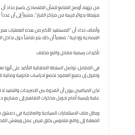
من جهته، أوضح المتابع للشأن الاقتصادي باسم حداد أن
مرتبطة بدوائر قريبة من مراكز القرار”، مشيراً إلى أن عدد
وأضاف حداد أن “المستفيد الأكبر من هذه العمليات هم 
اقتصادية وإدارية”، معتبراً أن ذلك يثير نقاشاً حول تداخل ال
تأكيدات رسمية مقابل واقع مختلف
في المقابل، تواصل السلطة الانتقالية التأكيد على أنها ت
وتقول إن جميع العقود تخضع لدراسات قانونية ومالية قب
لكن المراقبين يرون أن الفجوة بين التصريحات والتنفيذ لا
عقبة رئيسية أمام تحويل مذكرات التفاهم إلى مشاريع حق
ويظل ملف الاستثمارات السياحية والعقارية في دمشق مح
المعلنة إلى واقع ملموس يخلق فرص عمل وينعش القطاع