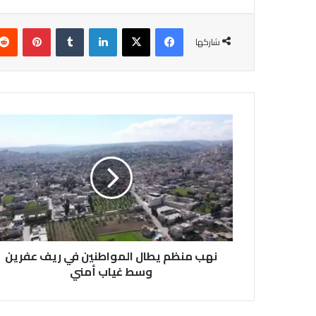
فيسبوك
‫X
لينكدإن
بينتير
شاركها
نهب
منظم
يطال
المواطنين
في
ريف
عفرين
وسط
غياب
أمني
نهب منظم يطال المواطنين في ريف عفرين
وسط غياب أمني