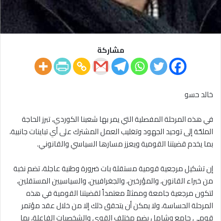
مشاركة
خالد حسو
في هذه المرحلة المفصلية التي يمر بها شعبنا الكوردي، تبرز الحاجة
الملحّة إلى توحيد الجهود وتغليب العمل المشترك على أي تباينات جانبية،
بما يخدم قضيتنا القومية ويعزز مسارها السياسي والقانوني.
إن تشكيل مرجعية قومية مستقلة بات ضرورة وطنية عاجلة، تضم نخبة
من خبراء القانون، والمؤرخين، والجغرافيين، والسياسيين المستقلين،
لتكون مرجعية جامعة وممثلاً معتمداً لقضيتنا القومية في هذه
المرحلة الحساسة، ولا يمكن أن يتحقق ذلك إلا من خلال عقد مؤتمر
قومي جامع وشامل يضم مختلف القوى والشخصيات الفاعلة، بما