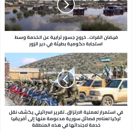
ترابية
عن
الخدمة
وسط
استجابة
حكومية
فيضان الفرات.. خروج جسور ترابية عن الخدمة وسط
بطيئة
استجابة حكومية بطيئة في دير الزور
في
دير
في
الزور
استمرار
لعملية
الارتزاق..تقرير
اسرائيلي
يكشف
نقل
تركيا
لعناصر
فصائل
في استمرار لعملية الارتزاق..تقرير اسرائيلي يكشف نقل
سورية
تركيا لعناصر فصائل سورية مدعومة منها إلى أفريقيا
مدعومة
خدمة لاجنداتها في هذه المنطقة
منها