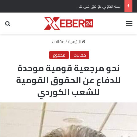
البنك الدولي يوافق على منح سوريا 100 مليون دولار لتحديث القطاع المالي
القائمة
بح
الرئيسية
/
مقالات
مقالات
مجموع
نحو مرجعية قومية موحدة
للدفاع عن الحقوق القومية
للشعب الكوردي