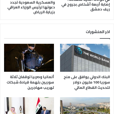
والعسكرية السعودية تجدد
إصابة أربعة أشخاص بجروح في
دعوتها لرئيس الوزراء العراقي
ريف دمشق
بزيارة الرياض
اخر المنشورات
البنك الدولي يوافق على منح
ألمانيا وصربيا توقفان ثلاثة
سوريا 100 مليون دولار
سوريين بتهمة قيادة شبكات
لتحديث القطاع المالي
تهريب مهاجرين