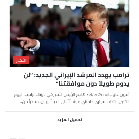
الأخبار
ترامب يهدد المرشد الإيراني الجديد: “لن
يدوم طويلاً دون موافقتنا”
آفرين علو ـ xeber24.net هاجم الرئيس الأميركي دونالد ترامب، اليوم
الاثنين، انتخاب مجتبى خامنئي مرشداً أعلى جديداً لإيران، محذراً من…
تحميل المزيد
السابقة
التالية