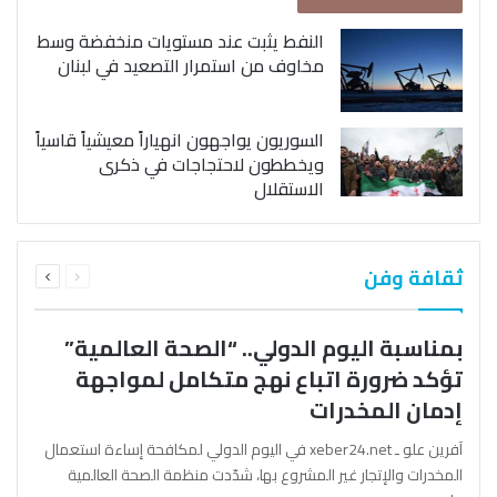
النفط يثبت عند مستويات منخفضة وسط
مخاوف من استمرار التصعيد في لبنان
السوريون يواجهون انهياراً معيشياً قاسياً
ويخططون لاحتجاجات في ذكرى
الاستقلال
السابقة
التالية
ثقافة وفن
الصفحة
الصفحة
بمناسبة اليوم الدولي.. “الصحة العالمية”
تؤكد ضرورة اتباع نهج متكامل لمواجهة
إدمان المخدرات
آفرين علو ـ xeber24.net في اليوم الدولي لمكافحة إساءة استعمال
المخدرات والإتجار غير المشروع بها، شدّدت منظمة الصحة العالمية