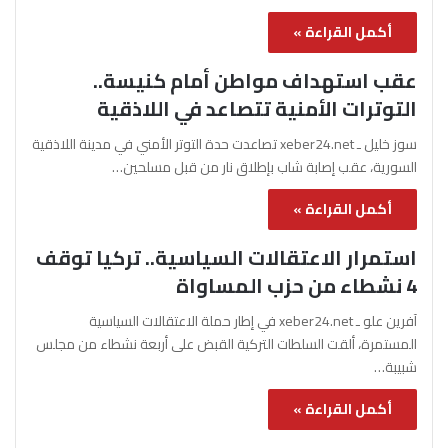
أكمل القراءة »
عقب استهداف مواطن أمام كنيسة..
التوترات الأمنية تتصاعد في اللاذقية
سوز خليل ـ xeber24.net تصاعدت حدة التوتر الأمني في مدينة اللاذقية
السورية، عقب إصابة شاب بإطلاق نار من قبل مسلحين…
أكمل القراءة »
استمرار الاعتقالات السياسية.. تركيا توقف
4 نشطاء من حزب المساواة
آفرين علو ـ xeber24.net في إطار حملة الاعتقالات السياسية
المستمرة، ألقت السلطات التركية القبض على أربعة نشطاء من مجلس
شبيبة…
أكمل القراءة »