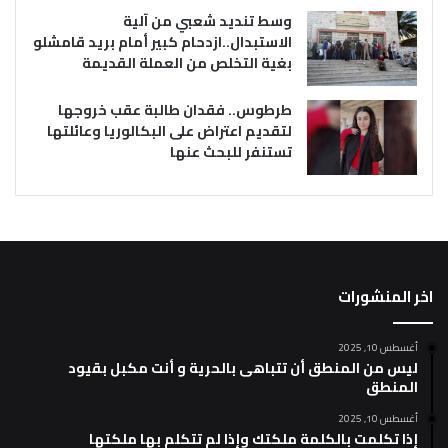
وسط تنديد شعبي من آلية
الاستبدال..ازدحام كبير أمام بريد قامشلو
بغية التخلص من العملة القديمة
طرطوس.. فقدان طالبة عقب خروجها
لتقديم اعتراض على البكالوريا وعائلتها
تستنفر للبحث عنها
اخر المنشورات
أغسطس 10, 2025
ليس من المنطق أن تتباهى بالحرية و أنت مكبل بقيود
المنطق
أغسطس 10, 2025
إذا تكلمت بالكلمة ملكتك وإذا لم تتكلم بها ملكتها