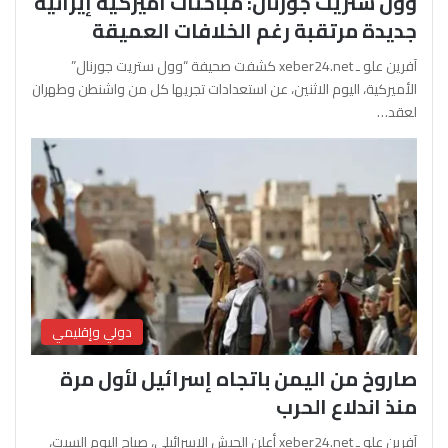
وول ستريت جورنال: مباحثات أميركية إيرانية
جديدة مرتقبة رغم الخلافات العميقة
آفرين علو ـ xeber24.net كشفت صحيفة “وول ستريت جورنال”
الأميركية، اليوم الاثنين، عن استعدادات تجريها كل من واشنطن وطهران
لعقد…
دولي وإقليمي
صاروخ من اليمن باتجاه إسرائيل لأول مرة
منذ اندلاع الحرب
آفرين علو ـ xeber24.net أعلن الجيش الإسرائيلي، صباح اليوم السبت،