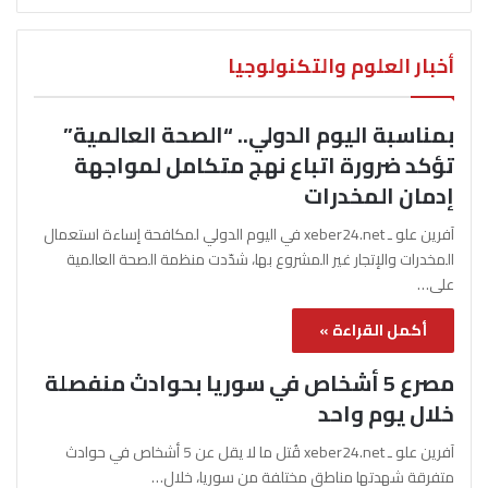
أخبار العلوم والتكنولوجيا
بمناسبة اليوم الدولي.. “الصحة العالمية”
تؤكد ضرورة اتباع نهج متكامل لمواجهة
إدمان المخدرات
آفرين علو ـ xeber24.net في اليوم الدولي لمكافحة إساءة استعمال
المخدرات والإتجار غير المشروع بها، شدّدت منظمة الصحة العالمية
على…
أكمل القراءة »
مصرع 5 أشخاص في سوريا بحوادث منفصلة
خلال يوم واحد
آفرين علو ـ xeber24.net قُتل ما لا يقل عن 5 أشخاص في حوادث
متفرقة شهدتها مناطق مختلفة من سوريا، خلال…