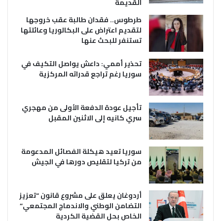
القديمة
طرطوس.. فقدان طالبة عقب خروجها
لتقديم اعتراض على البكالوريا وعائلتها
تستنفر للبحث عنها
تحذير أممي: داعش يواصل التكيف في
سوريا رغم تراجع قدراته المركزية
تأجيل عودة الدفعة الأولى من مهجري
سري كانيه إلى الاثنين المقبل
سوريا تعيد هيكلة الفصائل المدعومة
من تركيا لتقليص دورها في الجيش
أردوغان يعلق على مشروع قانون “تعزيز
التضامن الوطني والاندماج المجتمعي”
الخاص بحل القضية الكردية