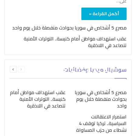
على…
أكمل القراءة »
مصرع 5 أشخاص في سوريا بحوادث منفصلة خلال يوم واحد
عقب استهداف مواطن أمام كنيسة.. التوترات الأمنية
تتصاعد في اللاذقية
بمناسبة اليوم الدولي..
السابقة
التالية
سوشيال ميديا وفضائيات
“الصحة العالمية” تؤكد
الصفحة
الصفحة
ضرورة اتباع نهج متكامل
لمواجهة إدمان المخدرات
مصرع 5 أشخاص في سوريا
عقب استهداف مواطن أمام
بحوادث منفصلة خلال يوم
كنيسة.. التوترات الأمنية
واحد
تتصاعد في اللاذقية
استمرار الاعتقالات
السياسية.. تركيا توقف 4
نشطاء من حزب المساواة