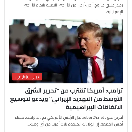
رصد إطلاق صاروخ أرض-أرض من الأراضي اليمنية باتجاه الأراضي
الإسرائيلية،…
دولي وإقليمي
ترامب: أمريكا تقترب من “تحرير الشرق
الأوسط من التهديد الإيراني” ويدعو لتوسيع
الاتفاقات الإبراهيمية
آفرين علو ـ xeber24.net قال الرئيس الأمريكي دونالد ترامب، مساء
أمس الجمعة، إن الولايات المتحدة باتت أقرب من أي وقت…