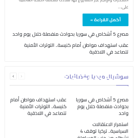
على…
أكمل القراءة »
مصرع 5 أشخاص في سوريا بحوادث منفصلة خلال يوم واحد
عقب استهداف مواطن أمام كنيسة.. التوترات الأمنية
تتصاعد في اللاذقية
بمناسبة اليوم الدولي..
السابقة
التالية
سوشيال ميديا وفضائيات
“الصحة العالمية” تؤكد
الصفحة
الصفحة
ضرورة اتباع نهج متكامل
لمواجهة إدمان المخدرات
مصرع 5 أشخاص في سوريا
عقب استهداف مواطن أمام
بحوادث منفصلة خلال يوم
كنيسة.. التوترات الأمنية
واحد
تتصاعد في اللاذقية
استمرار الاعتقالات
السياسية.. تركيا توقف 4
نشطاء من حزب المساواة