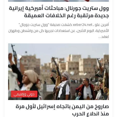
وول ستريت جورنال: مباحثات أميركية إيرانية
جديدة مرتقبة رغم الخلافات العميقة
آفرين علو ـ xeber24.net كشفت صحيفة “وول ستريت جورنال”
الأميركية، اليوم الاثنين، عن استعدادات تجريها كل من واشنطن وطهران
لعقد…
دولي وإقليمي
صاروخ من اليمن باتجاه إسرائيل لأول مرة
منذ اندلاع الحرب