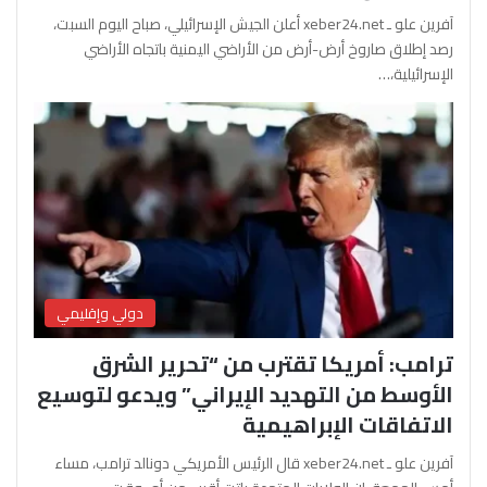
آفرين علو ـ xeber24.net أعلن الجيش الإسرائيلي، صباح اليوم السبت،
رصد إطلاق صاروخ أرض-أرض من الأراضي اليمنية باتجاه الأراضي
الإسرائيلية،…
دولي وإقليمي
ترامب: أمريكا تقترب من “تحرير الشرق
الأوسط من التهديد الإيراني” ويدعو لتوسيع
الاتفاقات الإبراهيمية
آفرين علو ـ xeber24.net قال الرئيس الأمريكي دونالد ترامب، مساء