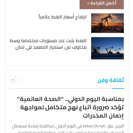
أكمل القراءة »
ارتفاع أسعار النفط عالمياً
النفط يثبت عند مستويات منخفضة وسط
مخاوف من استمرار التصعيد في لبنان
السابقة
التالية
ثقافة وفن
الصفحة
الصفحة
بمناسبة اليوم الدولي.. “الصحة العالمية”
تؤكد ضرورة اتباع نهج متكامل لمواجهة
إدمان المخدرات
آفرين علو ـ xeber24.net في اليوم الدولي لمكافحة إساءة استعمال
المخدرات والإتجار غير المشروع بها، شدّدت منظمة الصحة العالمية