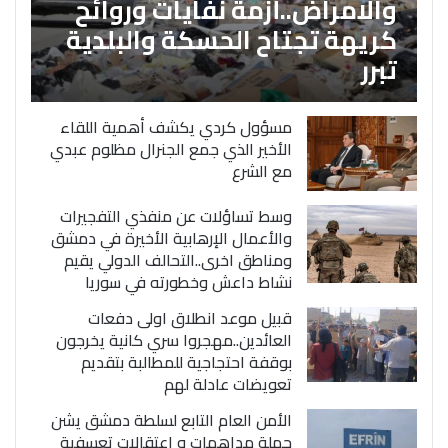
والامراض..أزمة نفايات وروائح
كريهة تجتاح الحسكة والبلدية
تبرر
مسؤول كردي يكشف أهمية اللقاء
الأخير الذي جمع الجنرال مظلوم عبدي
مع الشرع
وسط تساؤلات عن منفذي التفجيرات
والأعمال الإرهابية الأخيرة في دمشق
ومناطق اخرى..التحالف الدولي يقيم
نشاط داعش وخطورته في سوريا
قبيل موعد انطلاق اولى دفعات
العائدين..مهجروا سري كانية يخرجون
بوقفة احتجاجية للمطالبة بتقديم
تعويضات عادلة لهم
الأمن العام التابع لسلطة دمشق يشن
حملة مداهمات و اعتقالات تعسفية