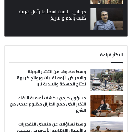
كوباني… ليست اسماً عابراً، بل هوية
كُتبت بالدم والتاريخ
الاكثر قراءة
وسط مخاوف من انتشار الاوبئة
والامراض..أزمة نفايات وروائح كريهة
تجتاح الحسكة والبلدية تبرر
مسؤول كردي يكشف أهمية اللقاء
الأخير الذي جمع الجنرال مظلوم عبدي مع
الشرع
وسط تساؤلات عن منفذي التفجيرات
والأعمال الإرهابية الأخيرة في دمشق