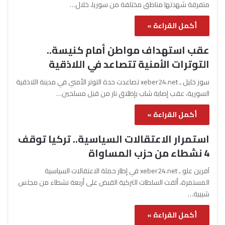
متفرقة شهدتها مناطق مختلفة من سوريا، خلال…
أكمل القراءة »
عقب استهداف مواطن أمام كنيسة..
التوترات الأمنية تتصاعد في اللاذقية
سوز خليل ـ xeber24.net تصاعدت حدة التوتر الأمني في مدينة اللاذقية
السورية، عقب إصابة شاب بإطلاق نار من قبل مسلحين…
أكمل القراءة »
استمرار الاعتقالات السياسية.. تركيا توقف
4 نشطاء من حزب المساواة
آفرين علو ـ xeber24.net في إطار حملة الاعتقالات السياسية
المستمرة، ألقت السلطات التركية القبض على أربعة نشطاء من مجلس
شبيبة…
أكمل القراءة »