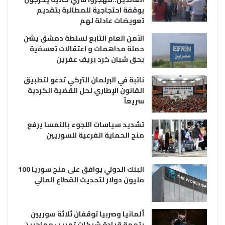
بوقفة احتجاجية للمطالبة بتقديم
تعويضات عادلة لهم
الأمن العام التابع لسلطة دمشق يشن
حملة مداهمات و اعتقالات تعسفية
بحق شبان كرد بريف عفرين
نائبة في البرلمان التركي تدعو لتطبيق
القانون الإطاري لحل القضية الكردية
سريعاً
تشديد سياسات اللجوء بالنمسا يرفع
منح الحماية الفرعية للسوريين
البنك الدولي يوافق على منح سوريا 100
مليون دولار لتحديث القطاع المالي
ألمانيا وصربيا توقفان ثلاثة سوريين
بتهمة قيادة شبكات تهريب مهاجرين