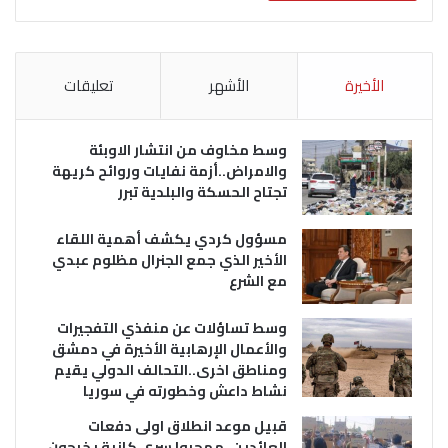
الأخيرة
الأشهر
تعليقات
وسط مخاوف من انتشار الاوبئة
والامراض..أزمة نفايات وروائح كريهة
تجتاح الحسكة والبلدية تبرر
مسؤول كردي يكشف أهمية اللقاء
الأخير الذي جمع الجنرال مظلوم عبدي
مع الشرع
وسط تساؤلات عن منفذي التفجيرات
والأعمال الإرهابية الأخيرة في دمشق
ومناطق اخرى..التحالف الدولي يقيم
نشاط داعش وخطورته في سوريا
قبيل موعد انطلاق اولى دفعات
العائدين..مهجروا سري كانية يخرجون