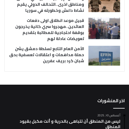
ومناطق اخرى..التحالف الدولي يقيم
نشاط داعش وخطورته في سوريا
قبيل موعد انطلاق اولى دفعات
العائدين..مهجروا سري كانية يخرجون
بوقفة احتجاجية للمطالبة بتقديم
تعويضات عادلة لهم
الأمن العام التابع لسلطة دمشق يشن
حملة مداهمات و اعتقالات تعسفية بحق
شبان كرد بريف عفرين
اخر المنشورات
أغسطس 10, 2025
ليس من المنطق أن تتباهى بالحرية و أنت مكبل بقيود
المنطق