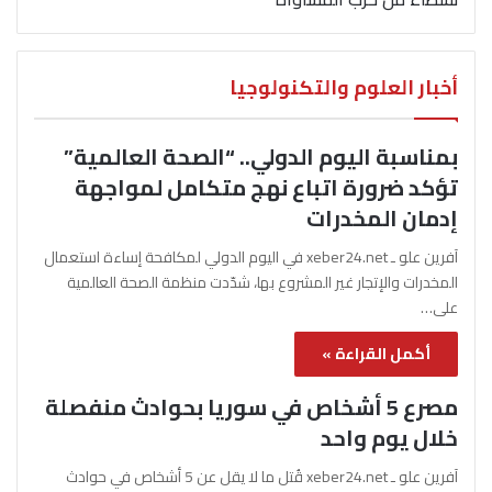
أخبار العلوم والتكنولوجيا
بمناسبة اليوم الدولي.. “الصحة العالمية”
تؤكد ضرورة اتباع نهج متكامل لمواجهة
إدمان المخدرات
آفرين علو ـ xeber24.net في اليوم الدولي لمكافحة إساءة استعمال
المخدرات والإتجار غير المشروع بها، شدّدت منظمة الصحة العالمية
على…
أكمل القراءة »
مصرع 5 أشخاص في سوريا بحوادث منفصلة
خلال يوم واحد
آفرين علو ـ xeber24.net قُتل ما لا يقل عن 5 أشخاص في حوادث