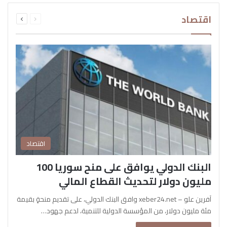
السابقة
التالية
اقتصاد
الصفحة
الصفحة
اقتصاد
البنك الدولي يوافق على منح سوريا 100
مليون دولار لتحديث القطاع المالي
آفرين علو – xeber24.net وافق البنك الدولي، على تقديم منحةٍ بقيمة
مئة مليون دولار، من المؤسسة الدولية للتنمية، لدعم جهود…