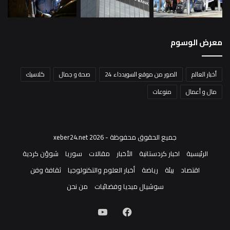
معرض الوسوم
أخبار العالم
الصور من موقع السويدداء 24
صحة و جمال
كلاسيك
مال و أعمال
منوعات
جميع الحقوق محفوظة - xeber24.net 2026
الرئيسية
اخبار كردستانية
الأخبار
مقالات
سوريا
شوؤن كردية
اقتصاد
بيئة
رياضة
أخبار العلوم والتكنولوجيا
ثقافة وفن
سوشيال ميديا وفضائيات
من نحن
فيسبوك
‫YouTube