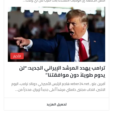
أمس الجمعة، إن الولايات المتحدة باتت أقرب من أي وقت…
الأخبار
ترامب يهدد المرشد الإيراني الجديد: “لن
يدوم طويلاً دون موافقتنا”
آفرين علو ـ xeber24.net هاجم الرئيس الأميركي دونالد ترامب، اليوم
الاثنين، انتخاب مجتبى خامنئي مرشداً أعلى جديداً لإيران، محذراً من…
تحميل المزيد