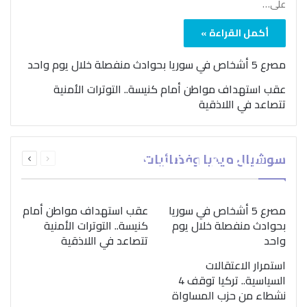
على…
أكمل القراءة »
مصرع 5 أشخاص في سوريا بحوادث منفصلة خلال يوم واحد
عقب استهداف مواطن أمام كنيسة.. التوترات الأمنية
تتصاعد في اللاذقية
بمناسبة اليوم الدولي..
السابقة
التالية
سوشيال ميديا وفضائيات
“الصحة العالمية” تؤكد
الصفحة
الصفحة
ضرورة اتباع نهج متكامل
لمواجهة إدمان المخدرات
مصرع 5 أشخاص في سوريا
عقب استهداف مواطن أمام
بحوادث منفصلة خلال يوم
كنيسة.. التوترات الأمنية
واحد
تتصاعد في اللاذقية
استمرار الاعتقالات
السياسية.. تركيا توقف 4
نشطاء من حزب المساواة