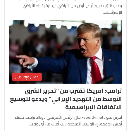
رصد إطلاق صاروخ أرض-أرض من الأراضي اليمنية باتجاه الأراضي
الإسرائيلية،…
دولي وإقليمي
ترامب: أمريكا تقترب من “تحرير الشرق
الأوسط من التهديد الإيراني” ويدعو لتوسيع
الاتفاقات الإبراهيمية
آفرين علو ـ xeber24.net قال الرئيس الأمريكي دونالد ترامب، مساء
أمس الجمعة، إن الولايات المتحدة باتت أقرب من أي وقت…