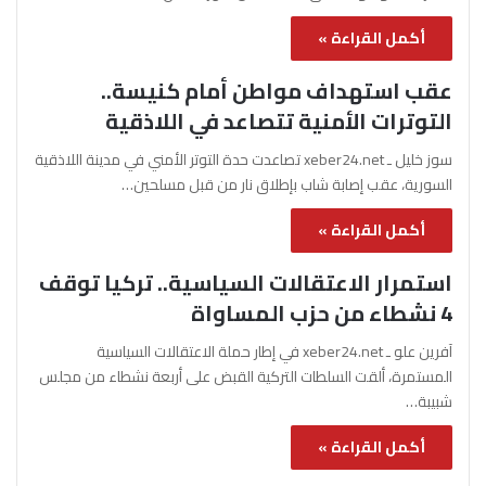
أكمل القراءة »
عقب استهداف مواطن أمام كنيسة..
التوترات الأمنية تتصاعد في اللاذقية
سوز خليل ـ xeber24.net تصاعدت حدة التوتر الأمني في مدينة اللاذقية
السورية، عقب إصابة شاب بإطلاق نار من قبل مسلحين…
أكمل القراءة »
استمرار الاعتقالات السياسية.. تركيا توقف
4 نشطاء من حزب المساواة
آفرين علو ـ xeber24.net في إطار حملة الاعتقالات السياسية
المستمرة، ألقت السلطات التركية القبض على أربعة نشطاء من مجلس
شبيبة…
أكمل القراءة »