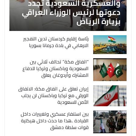
والعسكرية السعودية تجدد
دعوتها لرئيس الوزراء العراقي
بزيارة الرياض
رئاسة إقليم كردستان تدين التفجير
الارهابي في بلدة جرمانا بسوريا
“اتفاق مكة” تحالف ثلاثي بين
السعودية وباكستان وتركيا للدفاع
المشترك وأردوغان يعلق
إيران تعلق على اتفاق مكة: الاتفاق
الورقي مع تركيا وباكستان لن يجلب
الأمن للسعودية
بين استنفار عسكري وتغييرات داخل
القيادة ..هذا ما حدث داخل هيكلية
قوات سلطة دمشق