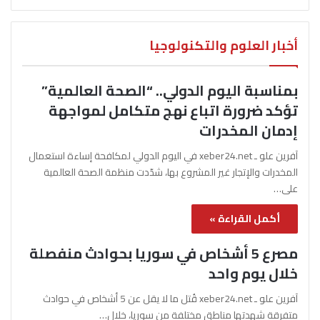
أخبار العلوم والتكنولوجيا
بمناسبة اليوم الدولي.. “الصحة العالمية”
تؤكد ضرورة اتباع نهج متكامل لمواجهة
إدمان المخدرات
آفرين علو ـ xeber24.net في اليوم الدولي لمكافحة إساءة استعمال
المخدرات والإتجار غير المشروع بها، شدّدت منظمة الصحة العالمية
على…
أكمل القراءة »
مصرع 5 أشخاص في سوريا بحوادث منفصلة
خلال يوم واحد
آفرين علو ـ xeber24.net قُتل ما لا يقل عن 5 أشخاص في حوادث
متفرقة شهدتها مناطق مختلفة من سوريا، خلال…