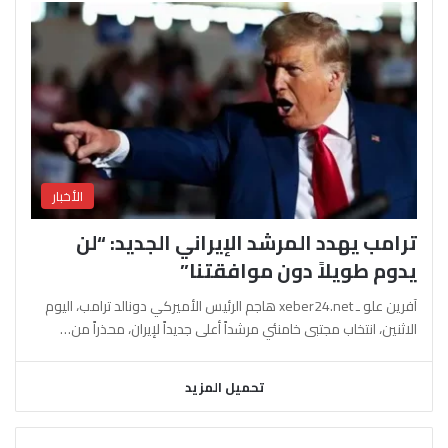
الأخبار
ترامب يهدد المرشد الإيراني الجديد: “لن
يدوم طويلاً دون موافقتنا”
آفرين علو ـ xeber24.net هاجم الرئيس الأميركي دونالد ترامب، اليوم
الاثنين، انتخاب مجتبى خامنئي مرشداً أعلى جديداً لإيران، محذراً من…
تحميل المزيد
السابقة
التالية