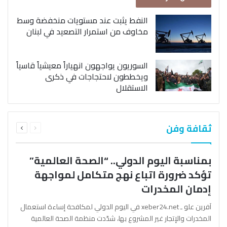
النفط يثبت عند مستويات منخفضة وسط
مخاوف من استمرار التصعيد في لبنان
السوريون يواجهون انهياراً معيشياً قاسياً
ويخططون لاحتجاجات في ذكرى
الاستقلال
السابقة
التالية
ثقافة وفن
الصفحة
الصفحة
بمناسبة اليوم الدولي.. “الصحة العالمية”
تؤكد ضرورة اتباع نهج متكامل لمواجهة
إدمان المخدرات
آفرين علو ـ xeber24.net في اليوم الدولي لمكافحة إساءة استعمال
المخدرات والإتجار غير المشروع بها، شدّدت منظمة الصحة العالمية