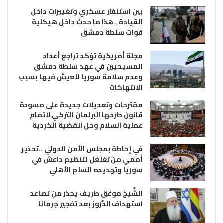
بين استنفار عسكري وتغييرات داخل
القيادة ..هذا ما حدث داخل هيكلية
قوات سلطة دمشق
مجلة أمريكية تؤكد تراجع أعداد
المسيحيين في عهد سلطة دمشق
وعدم سلامة سوريا للعيش فيها بسبب
الانتهاكات
مقترحات وتعديلات جديدة على مسودة
قانون طرحها البرلمان التركي لاتمام
عملية السلام وحل القضية الكردية
في إحاطة بمجلس الأمن الدولي ..تحذير
أممي من تغلغل لتنظيم داعش في
سوريا وتهديده السلم الأهلي
الشَّيخ موفق طريف يحذر من تصاعد
استهداف الدَّروز بعد تفجير جرمانا