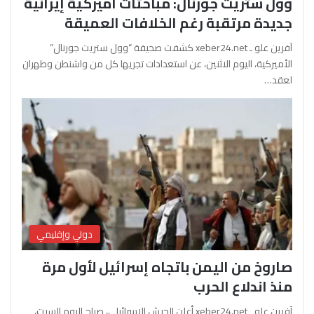
وول ستريت جورنال: مباحثات أميركية إيرانية
جديدة مرتقبة رغم الخلافات العميقة
آفرين علو ـ xeber24.net كشفت صحيفة “وول ستريت جورنال”
الأميركية، اليوم الاثنين، عن استعدادات تجريها كل من واشنطن وطهران
لعقد…
دولي وإقليمي
صاروخ من اليمن باتجاه إسرائيل لأول مرة
منذ اندلاع الحرب
آفرين علو ـ xeber24.net أعلن الجيش الإسرائيلي، صباح اليوم السبت،