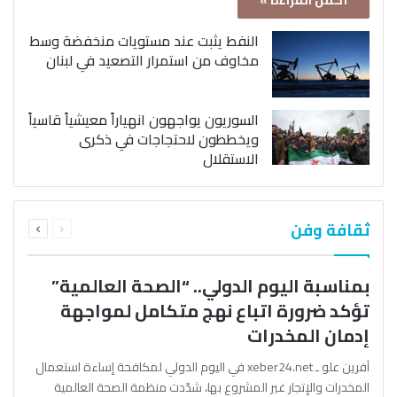
أكمل القراءة »
النفط يثبت عند مستويات منخفضة وسط
مخاوف من استمرار التصعيد في لبنان
السوريون يواجهون انهياراً معيشياً قاسياً
ويخططون لاحتجاجات في ذكرى
الاستقلال
السابقة
التالية
ثقافة وفن
الصفحة
الصفحة
بمناسبة اليوم الدولي.. “الصحة العالمية”
تؤكد ضرورة اتباع نهج متكامل لمواجهة
إدمان المخدرات
آفرين علو ـ xeber24.net في اليوم الدولي لمكافحة إساءة استعمال
المخدرات والإتجار غير المشروع بها، شدّدت منظمة الصحة العالمية