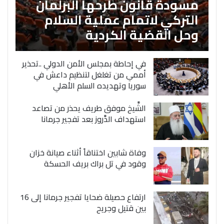
مسودة قانون طرحها البرلمان
التركي لاتمام عملية السلام
وحل القضية الكردية
في إحاطة بمجلس الأمن الدولي ..تحذير
أممي من تغلغل لتنظيم داعش في
سوريا وتهديده السلم الأهلي
الشَّيخ موفق طريف يحذر من تصاعد
استهداف الدَّروز بعد تفجير جرمانا
وفاة شابين اختناقاً أثناء صيانة خزان
وقود في تل براك بريف الحسكة
ارتفاع حصيلة ضحايا تفجير جرمانا إلى 16
بين قتيل وجريح