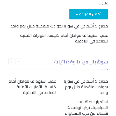
على…
أكمل القراءة »
مصرع 5 أشخاص في سوريا بحوادث منفصلة خلال يوم واحد
عقب استهداف مواطن أمام كنيسة.. التوترات الأمنية
تتصاعد في اللاذقية
بمناسبة اليوم الدولي..
السابقة
التالية
سوشيال ميديا وفضائيات
“الصحة العالمية” تؤكد
الصفحة
الصفحة
ضرورة اتباع نهج متكامل
لمواجهة إدمان المخدرات
مصرع 5 أشخاص في سوريا
عقب استهداف مواطن أمام
بحوادث منفصلة خلال يوم
كنيسة.. التوترات الأمنية
واحد
تتصاعد في اللاذقية
استمرار الاعتقالات
السياسية.. تركيا توقف 4
نشطاء من حزب المساواة