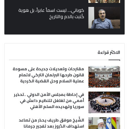
كوباني… ليست اسماً عابراً، بل هوية
كُتبت بالدم والتاريخ
الاكثر قراءة
مقترحات وتعديلات جديدة على مسودة
قانون طرحها البرلمان التركي لاتمام
عملية السلام وحل القضية الكردية
في إحاطة بمجلس الأمن الدولي ..تحذير
أممي من تغلغل لتنظيم داعش في
سوريا وتهديده السلم الأهلي
الشَّيخ موفق طريف يحذر من تصاعد
استهداف الدَّروز بعد تفجير جرمانا