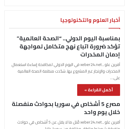
أخبار العلوم والتكنولوجيا
بمناسبة اليوم الدولي.. “الصحة العالمية”
تؤكد ضرورة اتباع نهج متكامل لمواجهة
إدمان المخدرات
آفرين علو ـ xeber24.net في اليوم الدولي لمكافحة إساءة استعمال
المخدرات والإتجار غير المشروع بها، شدّدت منظمة الصحة العالمية
على…
أكمل القراءة »
مصرع 5 أشخاص في سوريا بحوادث منفصلة
خلال يوم واحد
آفرين علو ـ xeber24.net قُتل ما لا يقل عن 5 أشخاص في حوادث
متفرقة شهدتها مناطق مختلفة من سوريا، خلال…