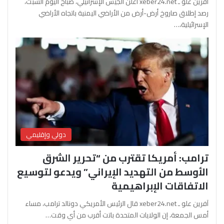
آفرين علو ـ xeber24.net أعلن الجيش الإسرائيلي، صباح اليوم السبت،
رصد إطلاق صاروخ أرض-أرض من الأراضي اليمنية باتجاه الأراضي
الإسرائيلية،…
دولي وإقليمي
ترامب: أمريكا تقترب من “تحرير الشرق
الأوسط من التهديد الإيراني” ويدعو لتوسيع
الاتفاقات الإبراهيمية
آفرين علو ـ xeber24.net قال الرئيس الأمريكي دونالد ترامب، مساء
أمس الجمعة، إن الولايات المتحدة باتت أقرب من أي وقت…