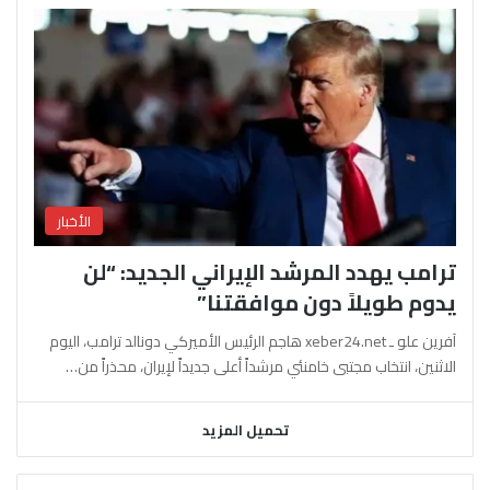
الأخبار
ترامب يهدد المرشد الإيراني الجديد: “لن
يدوم طويلاً دون موافقتنا”
آفرين علو ـ xeber24.net هاجم الرئيس الأميركي دونالد ترامب، اليوم
الاثنين، انتخاب مجتبى خامنئي مرشداً أعلى جديداً لإيران، محذراً من…
تحميل المزيد
السابقة
التالية