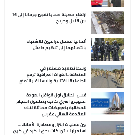
ارتفاع حصيلة ضحايا تفجير جرمانا إلى 16
بين قتيل وجريح
ألمانيا تعتقل عراقيين للاشتباه
بانتمائهما إلى تنظيم داعش
وسط تصعيد مستمر في
المنطقة..القوات العراقية ترفع
الجاهلية القتالية والاستنفار الأمني
قبيل انطلاق اول قوافل العودة
..مهجروا سري كانية ينظمون احتجاج
للمطالبة بتعويضات مماثلة لتلك
المقدمة لأهالي عفرين
بين عمليات ابتزاز ومصادرة الأملاك…
استمرار الانتهاكات بحق الكرد في كري