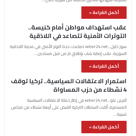
أكمل القراءة »
عقب استهداف مواطن أمام كنيسة..
التوترات الأمنية تتصاعد في اللاذقية
سوز خليل ـ xeber24.net تصاعدت حدة التوتر الأمني في مدينة اللاذقية
السورية، عقب إصابة شاب بإطلاق نار من قبل مسلحين…
أكمل القراءة »
استمرار الاعتقالات السياسية.. تركيا توقف
4 نشطاء من حزب المساواة
آفرين علو ـ xeber24.net في إطار حملة الاعتقالات السياسية
المستمرة، ألقت السلطات التركية القبض على أربعة نشطاء من مجلس
شبيبة…
أكمل القراءة »