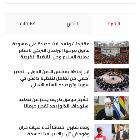
الأخيرة
الأشهر
تعليقات
مقترحات وتعديلات جديدة على مسودة
قانون طرحها البرلمان التركي لاتمام
عملية السلام وحل القضية الكردية
في إحاطة بمجلس الأمن الدولي ..تحذير
أممي من تغلغل لتنظيم داعش في
سوريا وتهديده السلم الأهلي
الشَّيخ موفق طريف يحذر من تصاعد
استهداف الدَّروز بعد تفجير جرمانا
وفاة شابين اختناقاً أثناء صيانة خزان
وقود في تل براك بريف الحسكة