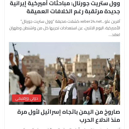
وول ستريت جورنال: مباحثات أميركية إيرانية
جديدة مرتقبة رغم الخلافات العميقة
آفرين علو ـ xeber24.net كشفت صحيفة “وول ستريت جورنال”
الأميركية، اليوم الاثنين، عن استعدادات تجريها كل من واشنطن وطهران
لعقد…
دولي وإقليمي
صاروخ من اليمن باتجاه إسرائيل لأول مرة
منذ اندلاع الحرب