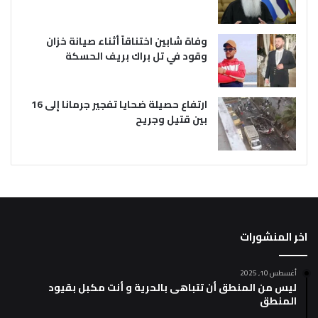
وفاة شابين اختناقاً أثناء صيانة خزان
وقود في تل براك بريف الحسكة
ارتفاع حصيلة ضحايا تفجير جرمانا إلى 16
بين قتيل وجريح
اخر المنشورات
أغسطس 10, 2025
ليس من المنطق أن تتباهى بالحرية و أنت مكبل بقيود
المنطق