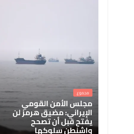
مجموع
مجلس الأمن القومي
الإيراني: مضيق هرمز لن
يفتح قبل أن تصحح
واشنطن سلوكها