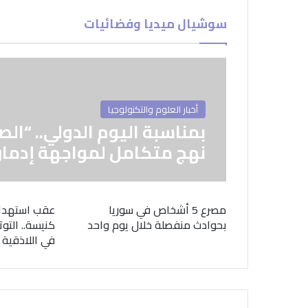
سوشيال ميديا وفضائيات
أخبار العلوم والتكنولوجيا
بمناسبة اليوم الدولي.. “الص
نهج متكامل لمواجهة إدمان
مصرع 5 أشخاص في سوريا
عقب استهدا
بحوادث منفصلة خلال يوم واحد
كنيسة.. التوت
في اللاذقية