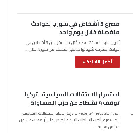
مصرع 5 أشخاص في سوريا بحوادث
منفصلة خلال يوم واحد
آفرين علو ـ xeber24.net قُتل ما لا يقل عن 5 أشخاص في
حوادث متفرقة شهدتها مناطق مختلفة من سوريا، خلال…
أكمل القراءة »
استمرار الاعتقالات السياسية.. تركيا
توقف 4 نشطاء من حزب المساواة
نة
آفرين علو ـ xeber24.net في إطار حملة الاعتقالات السياسية
المستمرة، ألقت السلطات التركية القبض على أربعة نشطاء من
مجلس شبيبة…