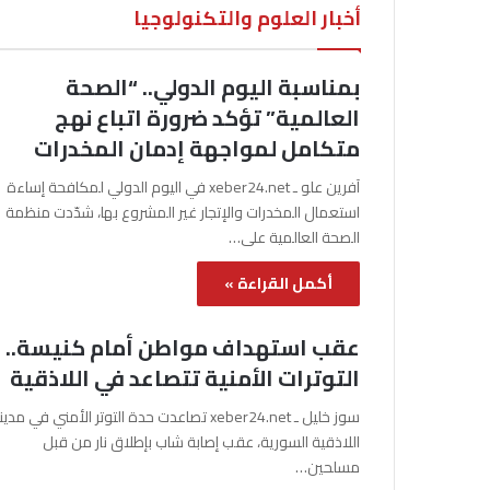
أخبار العلوم والتكنولوجيا
بمناسبة اليوم الدولي.. “الصحة
العالمية” تؤكد ضرورة اتباع نهج
متكامل لمواجهة إدمان المخدرات
آفرين علو ـ xeber24.net في اليوم الدولي لمكافحة إساءة
استعمال المخدرات والإتجار غير المشروع بها، شدّدت منظمة
الصحة العالمية على…
أكمل القراءة »
عقب استهداف مواطن أمام كنيسة..
التوترات الأمنية تتصاعد في اللاذقية
سوز خليل ـ xeber24.net تصاعدت حدة التوتر الأمني في مدي
اللاذقية السورية، عقب إصابة شاب بإطلاق نار من قبل
مسلحين…