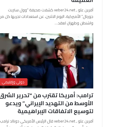
آفرين علو ـ xeber24.net كشفت صحيفة “وول ستريت
جورنال” الأميركية، اليوم الاثنين، عن استعدادات تجريها كل من
واشنطن وطهران لعقد…
دولي وإقليمي
ترامب: أمريكا تقترب من “تحرير الشرق
الأوسط من التهديد الإيراني” ويدعو
لتوسيع الاتفاقات الإبراهيمية
آفرين علو ـ xeber24.net قال الرئيس الأمريكي دونالد ترامب،