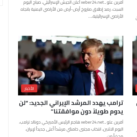
آفرين علو ـ xeber24.net أعلن الجيش الإسرائيلي، صباح اليوم
السبت، رصد إطلاق صاروخ أرض-أرض من الأراضي اليمنية باتجاه
الأراضي الإسرائيلية،…
الأخبار
ترامب يهدد المرشد الإيراني الجديد: “لن
يدوم طويلاً دون موافقتنا”
آفرين علو ـ xeber24.net هاجم الرئيس الأميركي دونالد ترامب،
اليوم الاثنين، انتخاب مجتبى خامنئي مرشداً أعلى جديداً لإيران،
محذراً من…