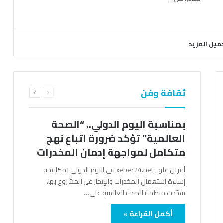
ميل المزيد
السابقة
التالية
ثقافة وفن
الصفحة
الصفحة
بمناسبة اليوم الدولي.. “الصحة
العالمية” تؤكد ضرورة اتباع نهج
متكامل لمواجهة إدمان المخدرات
آفرين علو ـ xeber24.net في اليوم الدولي لمكافحة
إساءة استعمال المخدرات والإتجار غير المشروع بها،
شدّدت منظمة الصحة العالمية على…
أكمل القراءة »