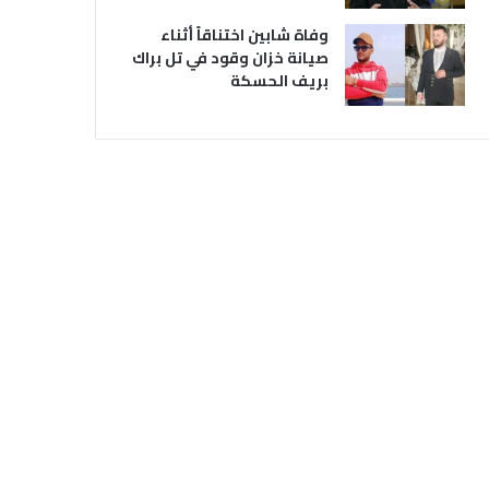
وفاة شابين اختناقاً أثناء
صيانة خزان وقود في تل براك
بريف الحسكة