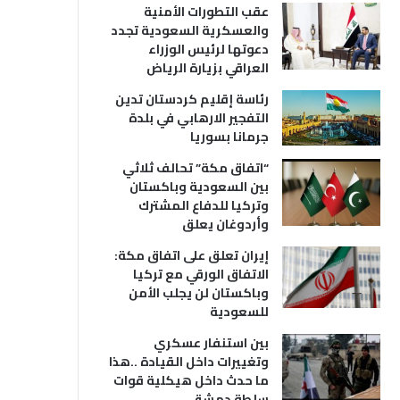
عقب التطورات الأمنية
والعسكرية السعودية تجدد
دعوتها لرئيس الوزراء
العراقي بزيارة الرياض
رئاسة إقليم كردستان تدين
التفجير الارهابي في بلدة
جرمانا بسوريا
“اتفاق مكة” تحالف ثلاثي
بين السعودية وباكستان
وتركيا للدفاع المشترك
وأردوغان يعلق
إيران تعلق على اتفاق مكة:
الاتفاق الورقي مع تركيا
وباكستان لن يجلب الأمن
للسعودية
بين استنفار عسكري
وتغييرات داخل القيادة ..هذا
ما حدث داخل هيكلية قوات
سلطة دمشق