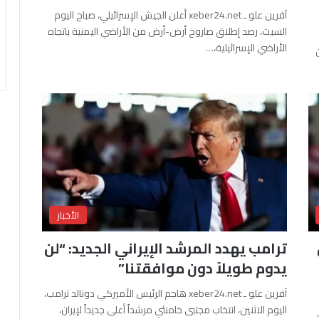
آفرين علو ـ xeber24.net أعلن الجيش الإسرائيلي، صباح اليوم
السبت، رصد إطلاق صاروخ أرض-أرض من الأراضي اليمنية باتجاه
الأراضي الإسرائيلية،…
الأخبار
ترامب يهدد المرشد الإيراني الجديد: “لن
يدوم طويلاً دون موافقتنا”
آفرين علو ـ xeber24.net هاجم الرئيس الأميركي دونالد ترامب،
اليوم الاثنين، انتخاب مجتبى خامنئي مرشداً أعلى جديداً لإيران،