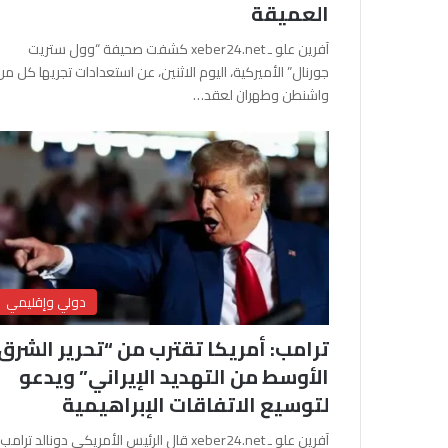
العميقة
آفرين علو ـ xeber24.net كشفت صحيفة “وول ستريت
جورنال” الأميركية، اليوم الاثنين، عن استعدادات تجريها كل من
واشنطن وطهران لعقد…
دولي وإقليمي
ترامب: أمريكا تقترب من “تحرير الشرق
الأوسط من التهديد الإيراني” ويدعو
لتوسيع الاتفاقات الإبراهيمية
آفرين علو ـ xeber24.net قال الرئيس الأمريكي دونالد ترامب،