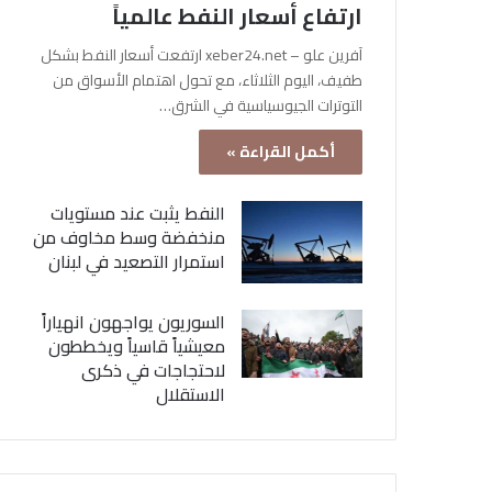
ارتفاع أسعار النفط عالمياً
آفرين علو – xeber24.net ارتفعت أسعار النفط بشكل
طفيف، اليوم الثلاثاء، مع تحول اهتمام الأسواق من
التوترات الجيوسياسية في الشرق…
أكمل القراءة »
النفط يثبت عند مستويات
منخفضة وسط مخاوف من
استمرار التصعيد في لبنان
السوريون يواجهون انهياراً
معيشياً قاسياً ويخططون
لاحتجاجات في ذكرى
الاستقلال