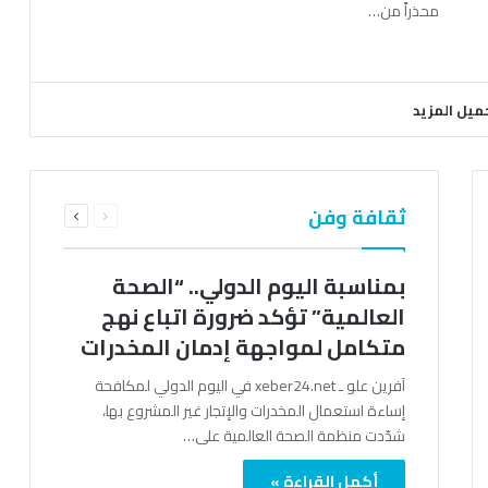
محذراً من…
ميل المزيد
السابقة
التالية
ثقافة وفن
الصفحة
الصفحة
بمناسبة اليوم الدولي.. “الصحة
العالمية” تؤكد ضرورة اتباع نهج
متكامل لمواجهة إدمان المخدرات
آفرين علو ـ xeber24.net في اليوم الدولي لمكافحة
إساءة استعمال المخدرات والإتجار غير المشروع بها،
شدّدت منظمة الصحة العالمية على…
أكمل القراءة »