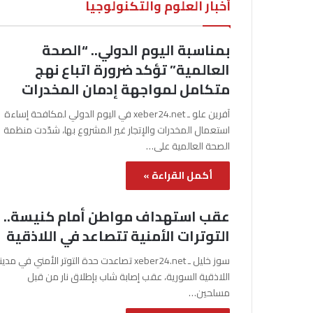
أخبار العلوم والتكنولوجيا
بمناسبة اليوم الدولي.. “الصحة
العالمية” تؤكد ضرورة اتباع نهج
متكامل لمواجهة إدمان المخدرات
آفرين علو ـ xeber24.net في اليوم الدولي لمكافحة إساءة
استعمال المخدرات والإتجار غير المشروع بها، شدّدت منظمة
الصحة العالمية على…
أكمل القراءة »
عقب استهداف مواطن أمام كنيسة..
التوترات الأمنية تتصاعد في اللاذقية
سوز خليل ـ xeber24.net تصاعدت حدة التوتر الأمني في مدي
اللاذقية السورية، عقب إصابة شاب بإطلاق نار من قبل
مسلحين…