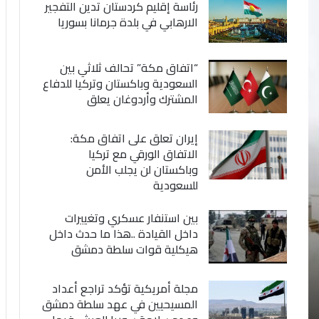
رئاسة إقليم كردستان تدين التفجير
الارهابي في بلدة جرمانا بسوريا
“اتفاق مكة” تحالف ثلاثي بين
السعودية وباكستان وتركيا للدفاع
المشترك وأردوغان يعلق
إيران تعلق على اتفاق مكة:
الاتفاق الورقي مع تركيا
وباكستان لن يجلب الأمن
للسعودية
بين استنفار عسكري وتغييرات
داخل القيادة ..هذا ما حدث داخل
هيكلية قوات سلطة دمشق
مجلة أمريكية تؤكد تراجع أعداد
المسيحيين في عهد سلطة دمشق