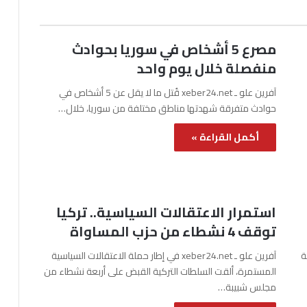
مصرع 5 أشخاص في سوريا بحوادث
منفصلة خلال يوم واحد
آفرين علو ـ xeber24.net قُتل ما لا يقل عن 5 أشخاص في
حوادث متفرقة شهدتها مناطق مختلفة من سوريا، خلال…
أكمل القراءة »
استمرار الاعتقالات السياسية.. تركيا
توقف 4 نشطاء من حزب المساواة
نة
آفرين علو ـ xeber24.net في إطار حملة الاعتقالات السياسية
المستمرة، ألقت السلطات التركية القبض على أربعة نشطاء من
مجلس شبيبة…