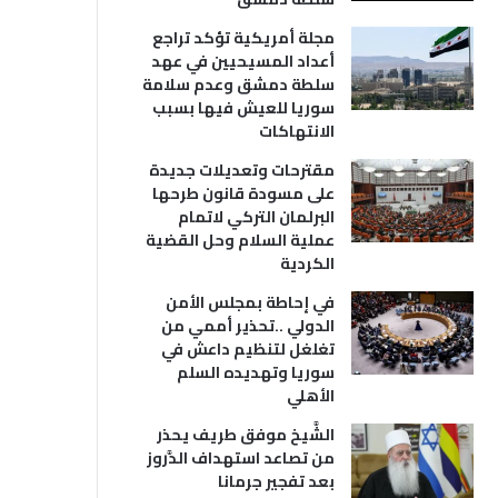
مجلة أمريكية تؤكد تراجع
أعداد المسيحيين في عهد
سلطة دمشق وعدم سلامة
سوريا للعيش فيها بسبب
الانتهاكات
مقترحات وتعديلات جديدة
على مسودة قانون طرحها
البرلمان التركي لاتمام
عملية السلام وحل القضية
الكردية
في إحاطة بمجلس الأمن
الدولي ..تحذير أممي من
تغلغل لتنظيم داعش في
سوريا وتهديده السلم
الأهلي
الشَّيخ موفق طريف يحذر
من تصاعد استهداف الدَّروز
بعد تفجير جرمانا