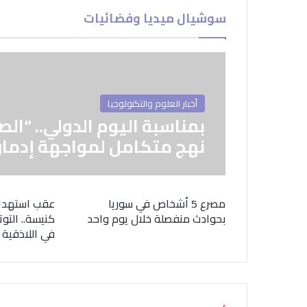
سوشيال ميديا وفضائيات
أخبار العلوم والتكنولوجيا
بمناسبة اليوم الدولي.. “الص
نهج متكامل لمواجهة إدمان
مصرع 5 أشخاص في سوريا
عقب استهدا
بحوادث منفصلة خلال يوم واحد
كنيسة.. التوت
في اللاذقية