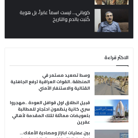
كوباني… ليست اسماً عابراً، بل هوية
كُتبت بالدم والتاريخ
الاكثر قراءة
وسط تصعيد مستمر في
المنطقة..القوات العراقية ترفع الجاهلية
القتالية والاستنفار الأمني
قبيل انطلاق اول قوافل العودة ..مهجروا
سري كانية ينظمون احتجاج للمطالبة
بتعويضات مماثلة لتلك المقدمة لأهالي
عفرين
بين عمليات ابتزاز ومصادرة الأملاك…