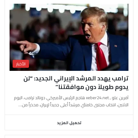
الأخبار
ترامب يهدد المرشد الإيراني الجديد: “لن
يدوم طويلاً دون موافقتنا”
آفرين علو ـ xeber24.net هاجم الرئيس الأميركي دونالد ترامب، اليوم
الاثنين، انتخاب مجتبى خامنئي مرشداً أعلى جديداً لإيران، محذراً من…
تحميل المزيد