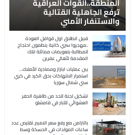
المنطقة..القوات العراقية
ترفع الجاهلية القتالية
والاستنفار الأمني
قبيل انطلاق اول قوافل العودة
..مهجروا سري كانية ينظمون احتجاج
للمطالبة بتعويضات مماثلة لتلك
المقدمة لأهالي عفرين
بين عمليات ابتزاز ومصادرة الأملاك…
استمرار الانتهاكات بحق الكرد في كري
سبي شمال سوريا
تشكيل لجنة للحد من ظاهرة الحفر
العشوائي للآبار في قامشلو
بالتزامن مع رفع سعر الامبير..تقليص عدد
ساعات المولدات في الحسكة وسط