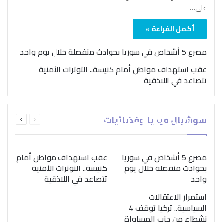
على…
أكمل القراءة »
مصرع 5 أشخاص في سوريا بحوادث منفصلة خلال يوم واحد
عقب استهداف مواطن أمام كنيسة.. التوترات الأمنية
تتصاعد في اللاذقية
بمناسبة اليوم الدولي..
السابقة
التالية
سوشيال ميديا وفضائيات
“الصحة العالمية” تؤكد
الصفحة
الصفحة
ضرورة اتباع نهج متكامل
لمواجهة إدمان المخدرات
مصرع 5 أشخاص في سوريا
عقب استهداف مواطن أمام
بحوادث منفصلة خلال يوم
كنيسة.. التوترات الأمنية
واحد
تتصاعد في اللاذقية
استمرار الاعتقالات
السياسية.. تركيا توقف 4
نشطاء من حزب المساواة