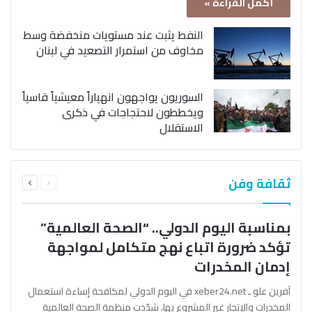
أكمل القراءة »
النفط يثبت عند مستويات منخفضة وسط
مخاوف من استمرار التصعيد في لبنان
السوريون يواجهون انهياراً معيشياً قاسياً
ويخططون لاحتجاجات في ذكرى
الاستقلال
السابقة
التالية
ثقافة وفن
الصفحة
الصفحة
بمناسبة اليوم الدولي.. “الصحة العالمية”
تؤكد ضرورة اتباع نهج متكامل لمواجهة
إدمان المخدرات
آفرين علو ـ xeber24.net في اليوم الدولي لمكافحة إساءة استعمال
المخدرات والإتجار غير المشروع بها، شدّدت منظمة الصحة العالمية