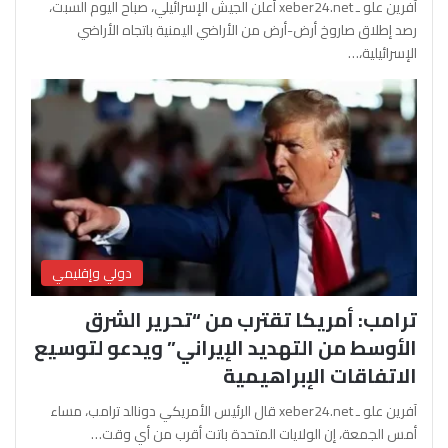
آفرين علو ـ xeber24.net أعلن الجيش الإسرائيلي، صباح اليوم السبت،
رصد إطلاق صاروخ أرض-أرض من الأراضي اليمنية باتجاه الأراضي
الإسرائيلية،…
دولي وإقليمي
ترامب: أمريكا تقترب من “تحرير الشرق
الأوسط من التهديد الإيراني” ويدعو لتوسيع
الاتفاقات الإبراهيمية
آفرين علو ـ xeber24.net قال الرئيس الأمريكي دونالد ترامب، مساء
أمس الجمعة، إن الولايات المتحدة باتت أقرب من أي وقت…