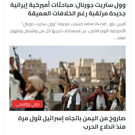
وول ستريت جورنال: مباحثات أميركية إيرانية
جديدة مرتقبة رغم الخلافات العميقة
آفرين علو ـ xeber24.net كشفت صحيفة “وول ستريت جورنال”
الأميركية، اليوم الاثنين، عن استعدادات تجريها كل من واشنطن وطهران
لعقد…
دولي وإقليمي
صاروخ من اليمن باتجاه إسرائيل لأول مرة
منذ اندلاع الحرب