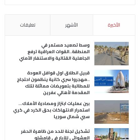
الأخيرة
الأشهر
تعليقات
وسط تصعيد مستمر في
المنطقة..القوات العراقية ترفع
الجاهلية القتالية والاستنفار الأمني
قبيل انطلاق اول قوافل العودة
..مهجروا سري كانية ينظمون احتجاج
للمطالبة بتعويضات مماثلة لتلك
المقدمة لأهالي عفرين
بين عمليات ابتزاز ومصادرة الأملاك…
استمرار الانتهاكات بحق الكرد في كري
سبي شمال سوريا
تشكيل لجنة للحد من ظاهرة الحفر
العشوائي للآبار في قامشلو