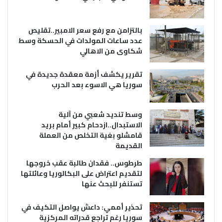
بالتزامن مع رفع سعر الامبير..تقليص
عدد ساعات المولدات في الحسكة وسط
شكاوى من الاهالي
تقرير يكشف أزمة معقدة جديدة في
سوريا هي الاسوء بعد الحرب
وسط تنديد شعبي من آلية
الاستبدال..ازدحام كبير أمام بريد
قامشلو بغية التخلص من العملة
القديمة
طرطوس.. فقدان طالبة عقب خروجها
لتقديم اعتراض على البكالوريا وعائلتها
تستنفر للبحث عنها
تحذير أممي: داعش يواصل التكيف في
سوريا رغم تراجع قدراته المركزية