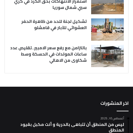
استمرار الانتهاكات بحق الكرد في كري
سبي شمال سوريا
تشكيل لجنة للحد من ظاهرة الحفر
العشوائي للآبار في قامشلو
بالتزامن مع رفع سعر الامبير..تقليص عدد
ساعات المولدات في الحسكة وسط
شكاوى من الاهالي
اخر المنشورات
أغسطس 10, 2025
ليس من المنطق أن تتباهى بالحرية و أنت مكبل بقيود
المنطق