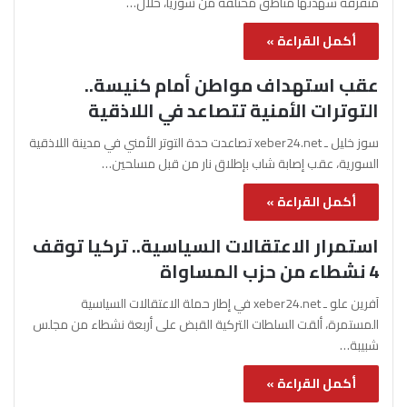
متفرقة شهدتها مناطق مختلفة من سوريا، خلال…
أكمل القراءة »
عقب استهداف مواطن أمام كنيسة..
التوترات الأمنية تتصاعد في اللاذقية
سوز خليل ـ xeber24.net تصاعدت حدة التوتر الأمني في مدينة اللاذقية
السورية، عقب إصابة شاب بإطلاق نار من قبل مسلحين…
أكمل القراءة »
استمرار الاعتقالات السياسية.. تركيا توقف
4 نشطاء من حزب المساواة
آفرين علو ـ xeber24.net في إطار حملة الاعتقالات السياسية
المستمرة، ألقت السلطات التركية القبض على أربعة نشطاء من مجلس
شبيبة…
أكمل القراءة »