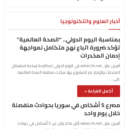
أخبار العلوم والتكنولوجيا
بمناسبة اليوم الدولي.. “الصحة العالمية”
تؤكد ضرورة اتباع نهج متكامل لمواجهة
إدمان المخدرات
آفرين علو ـ xeber24.net في اليوم الدولي لمكافحة إساءة استعمال
المخدرات والإتجار غير المشروع بها، شدّدت منظمة الصحة العالمية
على…
أكمل القراءة »
مصرع 5 أشخاص في سوريا بحوادث منفصلة
خلال يوم واحد
آفرين علو ـ xeber24.net قُتل ما لا يقل عن 5 أشخاص في حوادث