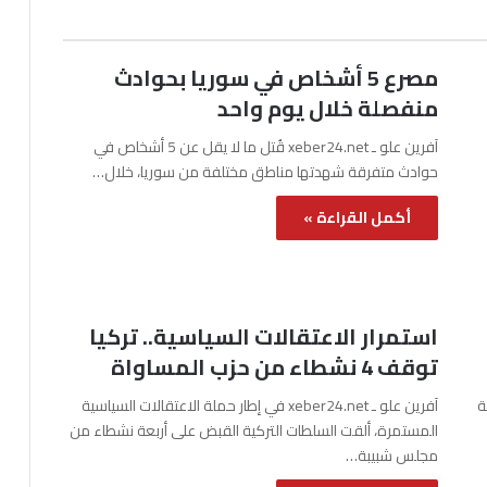
مصرع 5 أشخاص في سوريا بحوادث
منفصلة خلال يوم واحد
آفرين علو ـ xeber24.net قُتل ما لا يقل عن 5 أشخاص في
حوادث متفرقة شهدتها مناطق مختلفة من سوريا، خلال…
أكمل القراءة »
استمرار الاعتقالات السياسية.. تركيا
توقف 4 نشطاء من حزب المساواة
نة
آفرين علو ـ xeber24.net في إطار حملة الاعتقالات السياسية
المستمرة، ألقت السلطات التركية القبض على أربعة نشطاء من
مجلس شبيبة…