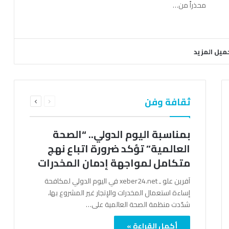
محذراً من…
ميل المزيد
السابقة
التالية
ثقافة وفن
الصفحة
الصفحة
بمناسبة اليوم الدولي.. “الصحة
العالمية” تؤكد ضرورة اتباع نهج
متكامل لمواجهة إدمان المخدرات
آفرين علو ـ xeber24.net في اليوم الدولي لمكافحة
إساءة استعمال المخدرات والإتجار غير المشروع بها،
شدّدت منظمة الصحة العالمية على…
أكمل القراءة »