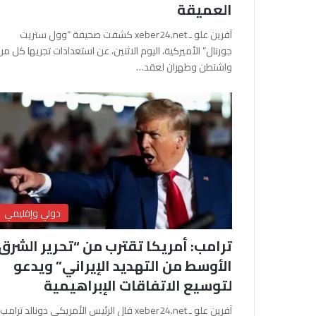
العميقة
آفرين علو ـ xeber24.net كشفت صحيفة “وول ستريت
جورنال” الأميركية، اليوم الاثنين، عن استعدادات تجريها كل من
واشنطن وطهران لعقد…
دولي وإقليمي
ترامب: أمريكا تقترب من “تحرير الشرق
الأوسط من التهديد الإيراني” ويدعو
لتوسيع الاتفاقات الإبراهيمية
آفرين علو ـ xeber24.net قال الرئيس الأمريكي دونالد ترامب،