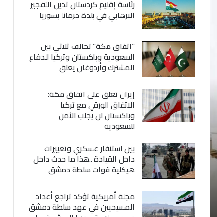
رئاسة إقليم كردستان تدين التفجير
الارهابي في بلدة جرمانا بسوريا
“اتفاق مكة” تحالف ثلاثي بين
السعودية وباكستان وتركيا للدفاع
المشترك وأردوغان يعلق
إيران تعلق على اتفاق مكة:
الاتفاق الورقي مع تركيا
وباكستان لن يجلب الأمن
للسعودية
بين استنفار عسكري وتغييرات
داخل القيادة ..هذا ما حدث داخل
هيكلية قوات سلطة دمشق
مجلة أمريكية تؤكد تراجع أعداد
المسيحيين في عهد سلطة دمشق