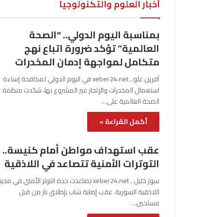
أخبار العلوم والتكنولوجيا
بمناسبة اليوم الدولي.. “الصحة
العالمية” تؤكد ضرورة اتباع نهج
متكامل لمواجهة إدمان المخدرات
آفرين علو ـ xeber24.net في اليوم الدولي لمكافحة إساءة
استعمال المخدرات والإتجار غير المشروع بها، شدّدت منظمة
الصحة العالمية على…
أكمل القراءة »
عقب استهداف مواطن أمام كنيسة..
التوترات الأمنية تتصاعد في اللاذقية
سوز خليل ـ xeber24.net تصاعدت حدة التوتر الأمني في مدي
اللاذقية السورية، عقب إصابة شاب بإطلاق نار من قبل
مسلحين…