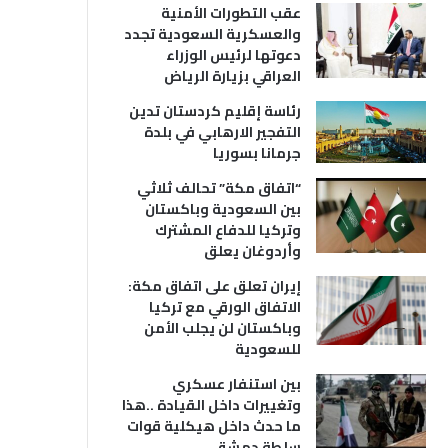
عقب التطورات الأمنية
والعسكرية السعودية تجدد
دعوتها لرئيس الوزراء
العراقي بزيارة الرياض
رئاسة إقليم كردستان تدين
التفجير الارهابي في بلدة
جرمانا بسوريا
“اتفاق مكة” تحالف ثلاثي
بين السعودية وباكستان
وتركيا للدفاع المشترك
وأردوغان يعلق
إيران تعلق على اتفاق مكة:
الاتفاق الورقي مع تركيا
وباكستان لن يجلب الأمن
للسعودية
بين استنفار عسكري
وتغييرات داخل القيادة ..هذا
ما حدث داخل هيكلية قوات
سلطة دمشق