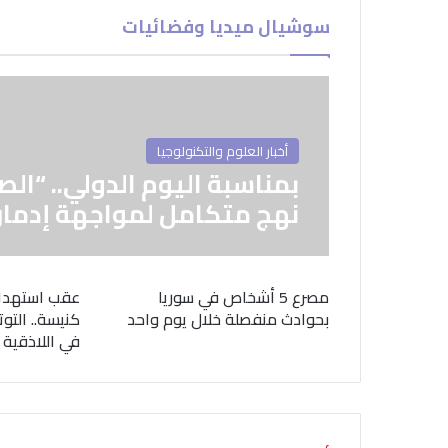
سوشيال ميديا وفضائيات
أخبار العلوم والتكنولوجيا
بمناسبة اليوم الدولي.. “الص
نهج متكامل لمواجهة إدمان
مصرع 5 أشخاص في سوريا
عقب استهدا
بحوادث منفصلة خلال يوم واحد
كنيسة.. التوت
في اللاذقية