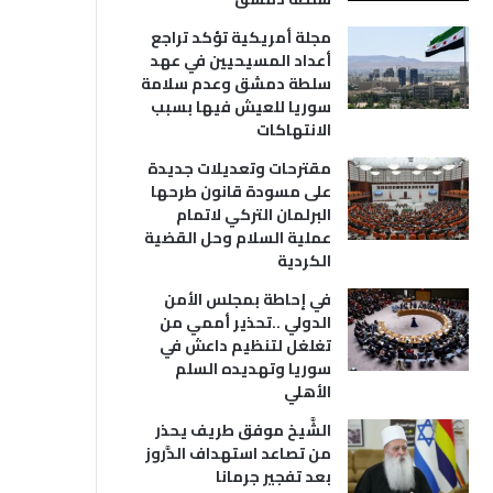
مجلة أمريكية تؤكد تراجع
أعداد المسيحيين في عهد
سلطة دمشق وعدم سلامة
سوريا للعيش فيها بسبب
الانتهاكات
مقترحات وتعديلات جديدة
على مسودة قانون طرحها
البرلمان التركي لاتمام
عملية السلام وحل القضية
الكردية
في إحاطة بمجلس الأمن
الدولي ..تحذير أممي من
تغلغل لتنظيم داعش في
سوريا وتهديده السلم
الأهلي
الشَّيخ موفق طريف يحذر
من تصاعد استهداف الدَّروز
بعد تفجير جرمانا