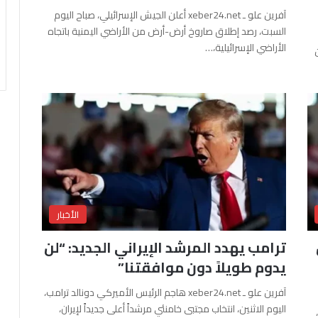
آفرين علو ـ xeber24.net أعلن الجيش الإسرائيلي، صباح اليوم
السبت، رصد إطلاق صاروخ أرض-أرض من الأراضي اليمنية باتجاه
الأراضي الإسرائيلية،…
الأخبار
ترامب يهدد المرشد الإيراني الجديد: “لن
يدوم طويلاً دون موافقتنا”
آفرين علو ـ xeber24.net هاجم الرئيس الأميركي دونالد ترامب،
اليوم الاثنين، انتخاب مجتبى خامنئي مرشداً أعلى جديداً لإيران،