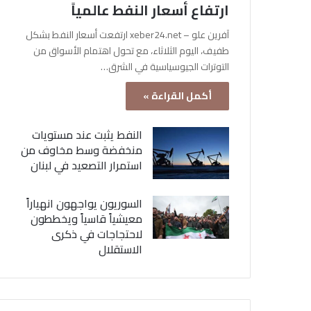
ارتفاع أسعار النفط عالمياً
آفرين علو – xeber24.net ارتفعت أسعار النفط بشكل
طفيف، اليوم الثلاثاء، مع تحول اهتمام الأسواق من
التوترات الجيوسياسية في الشرق…
أكمل القراءة »
النفط يثبت عند مستويات
منخفضة وسط مخاوف من
استمرار التصعيد في لبنان
السوريون يواجهون انهياراً
معيشياً قاسياً ويخططون
لاحتجاجات في ذكرى
الاستقلال