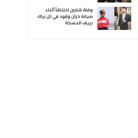
وفاة شابين اختناقاً أثناء
صيانة خزان وقود في تل براك
بريف الحسكة