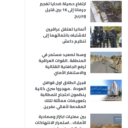
ارتفاع حصيلة ضحايا تفجير
جرمانا إلى 16 بين قتيل
وجريح
ألمانيا تعتقل عراقيين
للاشتباه بانتمائهما إلى
تنظيم داعش
وسط تصعيد مستمر في
المنطقة..القوات العراقية
ترفع الجاهلية القتالية
والاستنفار الأمني
قبيل انطلاق اول قوافل
العودة ..مهجروا سري كانية
ينظمون احتجاج للمطالبة
بتعويضات مماثلة لتلك
المقدمة لأهالي عفرين
بين عمليات ابتزاز ومصادرة
الأملاك…استمرار الانتهاكات