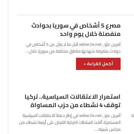
مصرع 5 أشخاص في سوريا بحوادث
منفصلة خلال يوم واحد
آفرين علو ـ xeber24.net قُتل ما لا يقل عن 5 أشخاص في
حوادث متفرقة شهدتها مناطق مختلفة من سوريا، خلال…
أكمل القراءة »
استمرار الاعتقالات السياسية.. تركيا
توقف 4 نشطاء من حزب المساواة
نة
آفرين علو ـ xeber24.net في إطار حملة الاعتقالات السياسية
المستمرة، ألقت السلطات التركية القبض على أربعة نشطاء من
مجلس شبيبة…