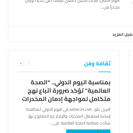
اليوم الاثنين، انتخاب مجتبى خامنئي مرشداً أعلى جديداً لإيران،
محذراً من…
ميل المزيد
السابقة
التالية
ثقافة وفن
الصفحة
الصفحة
بمناسبة اليوم الدولي.. “الصحة
العالمية” تؤكد ضرورة اتباع نهج
متكامل لمواجهة إدمان المخدرات
آفرين علو ـ xeber24.net في اليوم الدولي لمكافحة
إساءة استعمال المخدرات والإتجار غير المشروع بها،
شدّدت منظمة الصحة العالمية على…