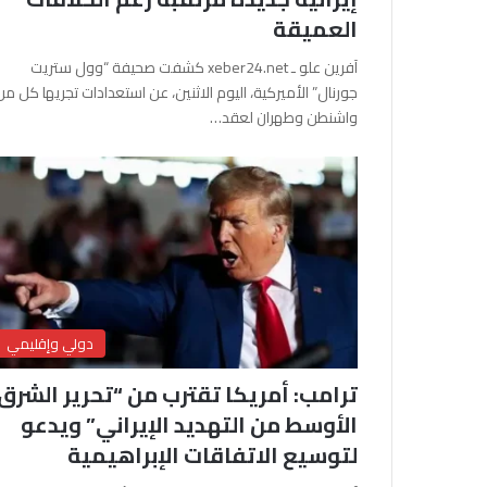
العميقة
آفرين علو ـ xeber24.net كشفت صحيفة “وول ستريت
جورنال” الأميركية، اليوم الاثنين، عن استعدادات تجريها كل من
واشنطن وطهران لعقد…
دولي وإقليمي
ترامب: أمريكا تقترب من “تحرير الشرق
الأوسط من التهديد الإيراني” ويدعو
لتوسيع الاتفاقات الإبراهيمية