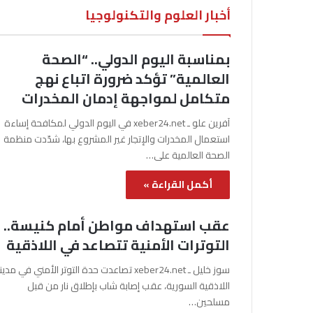
أخبار العلوم والتكنولوجيا
بمناسبة اليوم الدولي.. “الصحة
العالمية” تؤكد ضرورة اتباع نهج
متكامل لمواجهة إدمان المخدرات
آفرين علو ـ xeber24.net في اليوم الدولي لمكافحة إساءة
استعمال المخدرات والإتجار غير المشروع بها، شدّدت منظمة
الصحة العالمية على…
أكمل القراءة »
عقب استهداف مواطن أمام كنيسة..
التوترات الأمنية تتصاعد في اللاذقية
سوز خليل ـ xeber24.net تصاعدت حدة التوتر الأمني في مدي
اللاذقية السورية، عقب إصابة شاب بإطلاق نار من قبل
مسلحين…