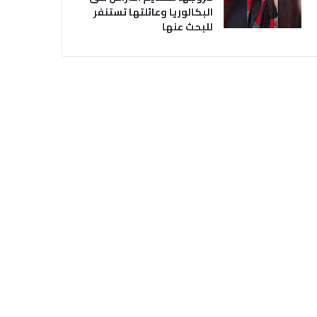
البكالوريا وعائلتها تستنفر
للبحث عنها