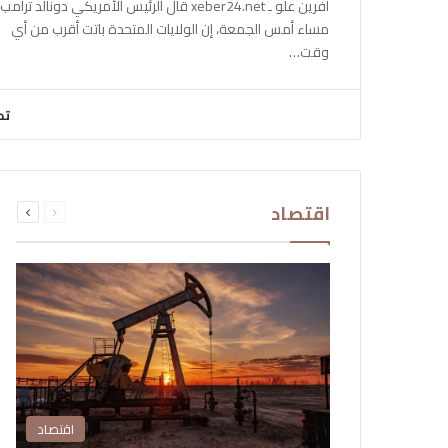
آفرين علو ـ xeber24.net قال الرئيس الأمريكي دونالد ترامب،
مساء أمس الجمعة، إن الولايات المتحدة باتت أقرب من أي
وقت…
تح
السابقة
التالية
اقتصاد
الصفحة
الصفحة
اقتصاد