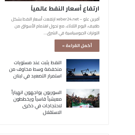
ارتفاع أسعار النفط عالمياً
آفرين علو – xeber24.net ارتفعت أسعار النفط بشكل
طفيف، اليوم الثلاثاء، مع تحول اهتمام الأسواق من
التوترات الجيوسياسية في الشرق…
أكمل القراءة »
النفط يثبت عند مستويات
منخفضة وسط مخاوف من
استمرار التصعيد في لبنان
السوريون يواجهون انهياراً
معيشياً قاسياً ويخططون
لاحتجاجات في ذكرى
الاستقلال