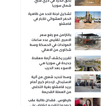
بحق الكرد في كري سبي
شمال سوريا
تشكيل لجنة للحد من ظاهرة
الحفر العشوائي للآبار في
قامشلو
بالتزامن مع رفع سعر
الامبير..تقليص عدد ساعات
المولدات في الحسكة وسط
شكاوى من الاهالي
تقرير يكشف أزمة معقدة
جديدة في سوريا هي
الاسوء بعد الحرب
وسط تنديد شعبي من آلية
الاستبدال..ازدحام كبير أمام
بريد قامشلو بغية التخلص
من العملة القديمة
طرطوس.. فقدان طالبة عقب
خروجها لتقديم اعتراض على