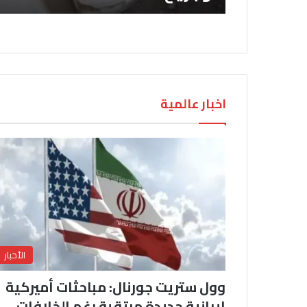
اخبار عالمية
الأخبار
وول ستريت جورنال: مباحثات أميركية
إيرانية جديدة مرتقبة رغم الخلافات