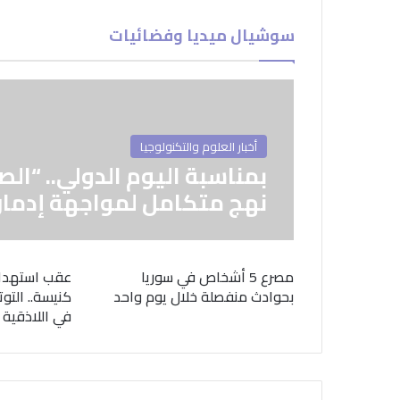
سوشيال ميديا وفضائيات
أخبار العلوم والتكنولوجيا
بمناسبة اليوم الدولي.. “الص
نهج متكامل لمواجهة إدمان
مصرع 5 أشخاص في سوريا
عقب استهدا
بحوادث منفصلة خلال يوم واحد
كنيسة.. التوت
في اللاذقية