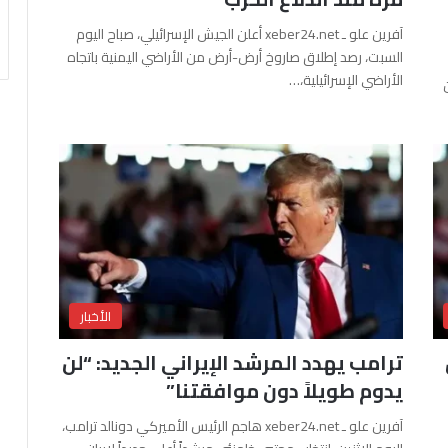
آفرين علو ـ xeber24.net أعلن الجيش الإسرائيلي، صباح اليوم
السبت، رصد إطلاق صاروخ أرض-أرض من الأراضي اليمنية باتجاه
الأراضي الإسرائيلية،…
الأخبار
ترامب يهدد المرشد الإيراني الجديد: “لن
يدوم طويلاً دون موافقتنا”
آفرين علو ـ xeber24.net هاجم الرئيس الأميركي دونالد ترامب،