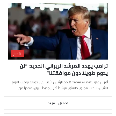
الأخبار
ترامب يهدد المرشد الإيراني الجديد: “لن
يدوم طويلاً دون موافقتنا”
آفرين علو ـ xeber24.net هاجم الرئيس الأميركي دونالد ترامب، اليوم
الاثنين، انتخاب مجتبى خامنئي مرشداً أعلى جديداً لإيران، محذراً من…
تحميل المزيد