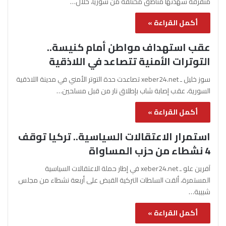
متفرقة شهدتها مناطق مختلفة من سوريا، خلال…
أكمل القراءة »
عقب استهداف مواطن أمام كنيسة..
التوترات الأمنية تتصاعد في اللاذقية
سوز خليل ـ xeber24.net تصاعدت حدة التوتر الأمني في مدينة اللاذقية
السورية، عقب إصابة شاب بإطلاق نار من قبل مسلحين…
أكمل القراءة »
استمرار الاعتقالات السياسية.. تركيا توقف
4 نشطاء من حزب المساواة
آفرين علو ـ xeber24.net في إطار حملة الاعتقالات السياسية
المستمرة، ألقت السلطات التركية القبض على أربعة نشطاء من مجلس
شبيبة…
أكمل القراءة »