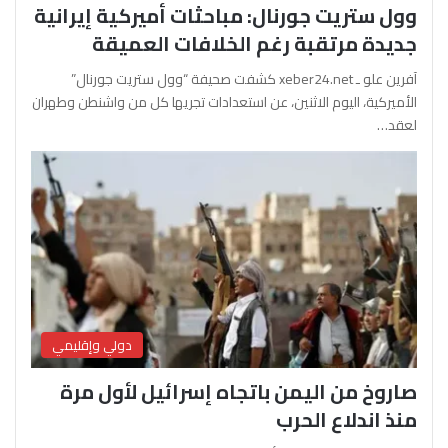
وول ستريت جورنال: مباحثات أميركية إيرانية
جديدة مرتقبة رغم الخلافات العميقة
آفرين علو ـ xeber24.net كشفت صحيفة “وول ستريت جورنال”
الأميركية، اليوم الاثنين، عن استعدادات تجريها كل من واشنطن وطهران
لعقد…
دولي وإقليمي
صاروخ من اليمن باتجاه إسرائيل لأول مرة
منذ اندلاع الحرب