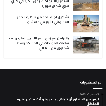
استمرار الانتهاكات بحق الكرد في كري
سبي شمال سوريا
تشكيل لجنة للحد من ظاهرة الحفر
العشوائي للآبار في قامشلو
بالتزامن مع رفع سعر الامبير..تقليص عدد
ساعات المولدات في الحسكة وسط
شكاوى من الاهالي
اخر المنشورات
أغسطس 10, 2025
ليس من المنطق أن تتباهى بالحرية و أنت مكبل بقيود
المنطق