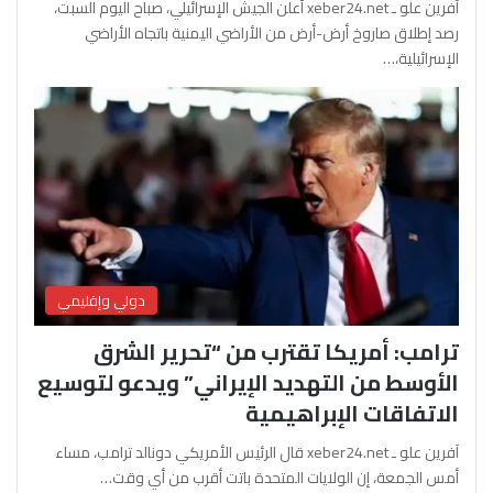
آفرين علو ـ xeber24.net أعلن الجيش الإسرائيلي، صباح اليوم السبت،
رصد إطلاق صاروخ أرض-أرض من الأراضي اليمنية باتجاه الأراضي
الإسرائيلية،…
دولي وإقليمي
ترامب: أمريكا تقترب من “تحرير الشرق
الأوسط من التهديد الإيراني” ويدعو لتوسيع
الاتفاقات الإبراهيمية
آفرين علو ـ xeber24.net قال الرئيس الأمريكي دونالد ترامب، مساء
أمس الجمعة، إن الولايات المتحدة باتت أقرب من أي وقت…