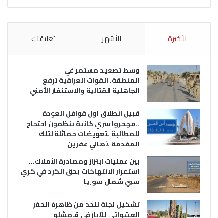
الأخيرة
الأشهر
تعليقات
وسط تصعيد مستمر في
المنطقة..القوات العراقية ترفع
الجاهلية القتالية والاستنفار الأمني
قبيل انطلاق اول قوافل العودة
..مهجروا سري كانية ينظمون احتجاج
للمطالبة بتعويضات مماثلة لتلك
المقدمة لأهالي عفرين
بين عمليات ابتزاز ومصادرة الأملاك…
استمرار الانتهاكات بحق الكرد في كري
سبي شمال سوريا
تشكيل لجنة للحد من ظاهرة الحفر
العشوائي للآبار في قامشلو