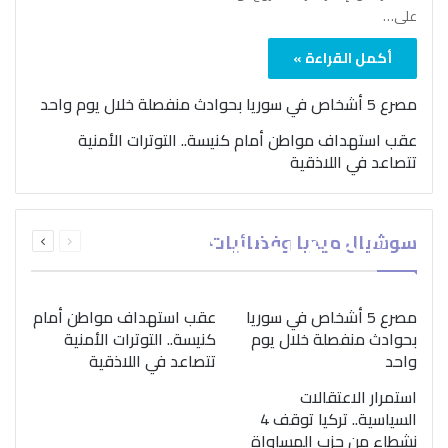
على…
أكمل القراءة »
مصرع 5 أشخاص في سوريا بحوادث منفصلة خلال يوم واحد
عقب استهداف مواطن أمام كنيسة.. التوترات الأمنية
تتصاعد في اللاذقية
بمناسبة اليوم الدولي..
السابقة
التالية
سوشيال ميديا وفضائيات
“الصحة العالمية” تؤكد
الصفحة
الصفحة
ضرورة اتباع نهج متكامل
لمواجهة إدمان المخدرات
مصرع 5 أشخاص في سوريا
عقب استهداف مواطن أمام
بحوادث منفصلة خلال يوم
كنيسة.. التوترات الأمنية
واحد
تتصاعد في اللاذقية
استمرار الاعتقالات
السياسية.. تركيا توقف 4
نشطاء من حزب المساواة