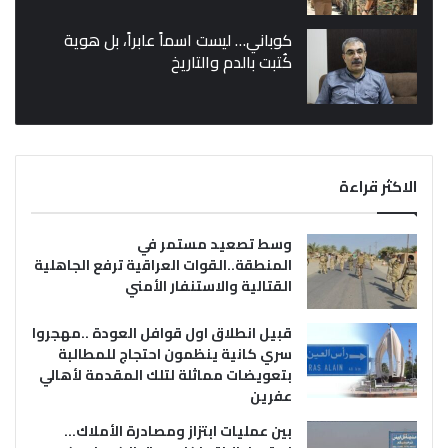
كوباني… ليست اسماً عابراً، بل هوية
كُتبت بالدم والتاريخ
الاكثر قراءة
وسط تصعيد مستمر في
المنطقة..القوات العراقية ترفع الجاهلية
القتالية والاستنفار الأمني
قبيل انطلاق اول قوافل العودة ..مهجروا
سري كانية ينظمون احتجاج للمطالبة
بتعويضات مماثلة لتلك المقدمة لأهالي
عفرين
بين عمليات ابتزاز ومصادرة الأملاك…