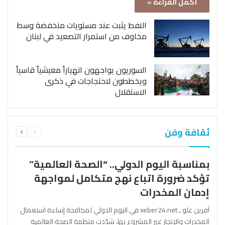
أكمل القراءة »
النفط يثبت عند مستويات منخفضة وسط
مخاوف من استمرار التصعيد في لبنان
السوريون يواجهون انهياراً معيشياً قاسياً
ويخططون لاحتجاجات في ذكرى
الاستقلال
السابقة
التالية
ثقافة وفن
الصفحة
الصفحة
بمناسبة اليوم الدولي.. “الصحة العالمية”
تؤكد ضرورة اتباع نهج متكامل لمواجهة
إدمان المخدرات
آفرين علو ـ xeber24.net في اليوم الدولي لمكافحة إساءة استعمال
المخدرات والإتجار غير المشروع بها، شدّدت منظمة الصحة العالمية