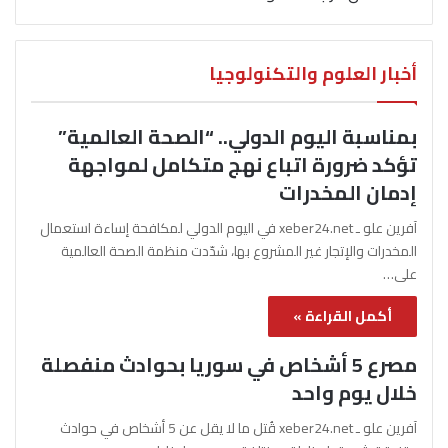
أخبار العلوم والتكنولوجيا
بمناسبة اليوم الدولي.. “الصحة العالمية”
تؤكد ضرورة اتباع نهج متكامل لمواجهة
إدمان المخدرات
آفرين علو ـ xeber24.net في اليوم الدولي لمكافحة إساءة استعمال
المخدرات والإتجار غير المشروع بها، شدّدت منظمة الصحة العالمية
على…
أكمل القراءة »
مصرع 5 أشخاص في سوريا بحوادث منفصلة
خلال يوم واحد
آفرين علو ـ xeber24.net قُتل ما لا يقل عن 5 أشخاص في حوادث