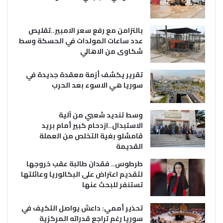
بالتزامن مع رفع سعر الامبير..تقليص
عدد ساعات المولدات في الحسكة وسط
شكاوى من الاهالي
تقرير يكشف أزمة معقدة جديدة في
سوريا هي الاسوء بعد الحرب
وسط تنديد شعبي من آلية
الاستبدال..ازدحام كبير أمام بريد
قامشلو بغية التخلص من العملة
القديمة
طرطوس.. فقدان طالبة عقب خروجها
لتقديم اعتراض على البكالوريا وعائلتها
تستنفر للبحث عنها
تحذير أممي: داعش يواصل التكيف في
سوريا رغم تراجع قدراته المركزية