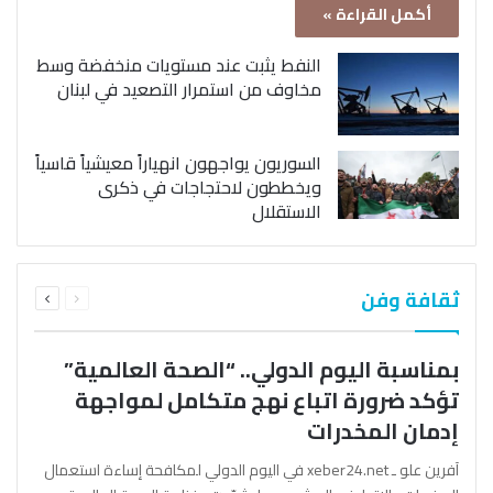
أكمل القراءة »
النفط يثبت عند مستويات منخفضة وسط
مخاوف من استمرار التصعيد في لبنان
السوريون يواجهون انهياراً معيشياً قاسياً
ويخططون لاحتجاجات في ذكرى
الاستقلال
السابقة
التالية
ثقافة وفن
الصفحة
الصفحة
بمناسبة اليوم الدولي.. “الصحة العالمية”
تؤكد ضرورة اتباع نهج متكامل لمواجهة
إدمان المخدرات
آفرين علو ـ xeber24.net في اليوم الدولي لمكافحة إساءة استعمال