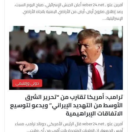
آفرين علو ـ xeber24.net أعلن الجيش الإسرائيلي، صباح اليوم السبت،
رصد إطلاق صاروخ أرض-أرض من الأراضي اليمنية باتجاه الأراضي
الإسرائيلية،…
دولي وإقليمي
ترامب: أمريكا تقترب من “تحرير الشرق
الأوسط من التهديد الإيراني” ويدعو لتوسيع
الاتفاقات الإبراهيمية
آفرين علو ـ xeber24.net قال الرئيس الأمريكي دونالد ترامب، مساء
أمس الجمعة، إن الولايات المتحدة باتت أقرب من أي وقت…