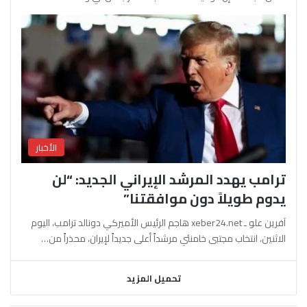
الأخبار
ترامب يهدد المرشد الإيراني الجديد: “لن
يدوم طويلاً دون موافقتنا”
آفرين علو ـ xeber24.net هاجم الرئيس الأميركي دونالد ترامب، اليوم
الاثنين، انتخاب مجتبى خامنئي مرشداً أعلى جديداً لإيران، محذراً من…
تحميل المزيد