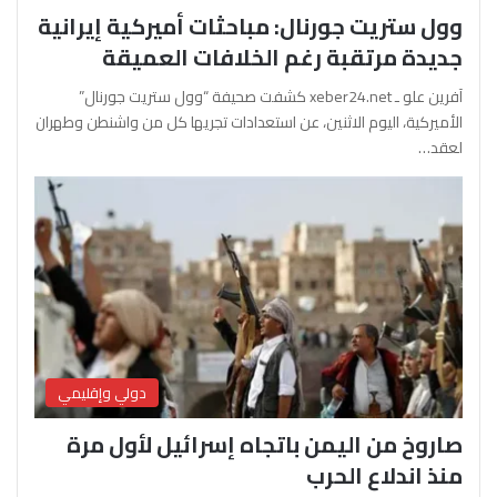
وول ستريت جورنال: مباحثات أميركية إيرانية
جديدة مرتقبة رغم الخلافات العميقة
آفرين علو ـ xeber24.net كشفت صحيفة “وول ستريت جورنال”
الأميركية، اليوم الاثنين، عن استعدادات تجريها كل من واشنطن وطهران
لعقد…
دولي وإقليمي
صاروخ من اليمن باتجاه إسرائيل لأول مرة
منذ اندلاع الحرب