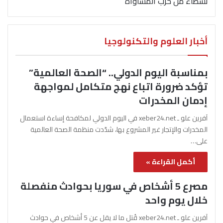
نشطاء من حزب المساواة
أخبار العلوم والتكنولوجيا
بمناسبة اليوم الدولي.. “الصحة العالمية”
تؤكد ضرورة اتباع نهج متكامل لمواجهة
إدمان المخدرات
آفرين علو ـ xeber24.net في اليوم الدولي لمكافحة إساءة استعمال
المخدرات والإتجار غير المشروع بها، شدّدت منظمة الصحة العالمية
على…
أكمل القراءة »
مصرع 5 أشخاص في سوريا بحوادث منفصلة
خلال يوم واحد
آفرين علو ـ xeber24.net قُتل ما لا يقل عن 5 أشخاص في حوادث