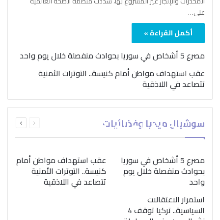
المخدرات والإتجار غير المشروع بها، شدّدت منظمة الصحة العالمية
على…
أكمل القراءة »
مصرع 5 أشخاص في سوريا بحوادث منفصلة خلال يوم واحد
عقب استهداف مواطن أمام كنيسة.. التوترات الأمنية
تتصاعد في اللاذقية
بمناسبة اليوم الدولي..
السابقة
التالية
سوشيال ميديا وفضائيات
“الصحة العالمية” تؤكد
الصفحة
الصفحة
ضرورة اتباع نهج متكامل
لمواجهة إدمان المخدرات
مصرع 5 أشخاص في سوريا
عقب استهداف مواطن أمام
بحوادث منفصلة خلال يوم
كنيسة.. التوترات الأمنية
واحد
تتصاعد في اللاذقية
استمرار الاعتقالات
السياسية.. تركيا توقف 4