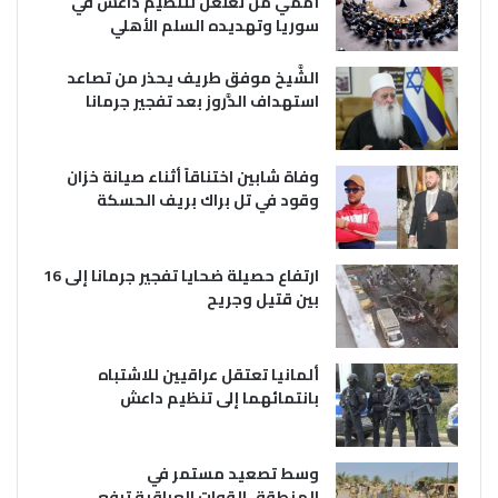
أممي من تغلغل لتنظيم داعش في
سوريا وتهديده السلم الأهلي
الشَّيخ موفق طريف يحذر من تصاعد
استهداف الدَّروز بعد تفجير جرمانا
وفاة شابين اختناقاً أثناء صيانة خزان
وقود في تل براك بريف الحسكة
ارتفاع حصيلة ضحايا تفجير جرمانا إلى 16
بين قتيل وجريح
ألمانيا تعتقل عراقيين للاشتباه
بانتمائهما إلى تنظيم داعش
وسط تصعيد مستمر في
المنطقة..القوات العراقية ترفع