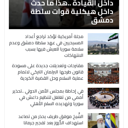
داخل القيادة ..هذا ما حدث
داخل هيكلية قوات سلطة
دمشق
مجلة أمريكية تؤكد تراجع أعداد
المسيحيين في عهد سلطة دمشق وعدم
سلامة سوريا للعيش فيها بسبب
الانتهاكات
مقترحات وتعديلات جديدة على مسودة
قانون طرحها البرلمان التركي لاتمام
عملية السلام وحل القضية الكردية
في إحاطة بمجلس الأمن الدولي ..تحذير
أممي من تغلغل لتنظيم داعش في
سوريا وتهديده السلم الأهلي
الشَّيخ موفق طريف يحذر من تصاعد
استهداف الدَّروز بعد تفجير جرمانا