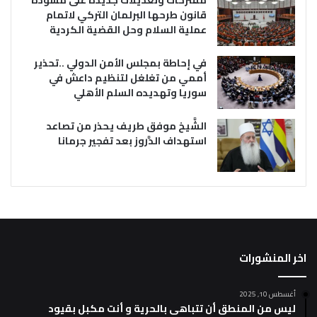
مقترحات وتعديلات جديدة على مسودة
قانون طرحها البرلمان التركي لاتمام
عملية السلام وحل القضية الكردية
في إحاطة بمجلس الأمن الدولي ..تحذير
أممي من تغلغل لتنظيم داعش في
سوريا وتهديده السلم الأهلي
الشَّيخ موفق طريف يحذر من تصاعد
استهداف الدَّروز بعد تفجير جرمانا
اخر المنشورات
أغسطس 10, 2025
ليس من المنطق أن تتباهى بالحرية و أنت مكبل بقيود