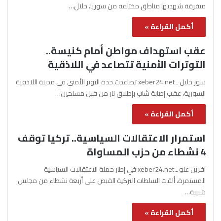
متفرقة شهدتها مناطق مختلفة من سوريا، خلال…
أكمل القراءة »
عقب استهداف مواطن أمام كنيسة..
التوترات الأمنية تتصاعد في اللاذقية
سوز خليل ـ xeber24.net تصاعدت حدة التوتر الأمني في مدينة اللاذقية
السورية، عقب إصابة شاب بإطلاق نار من قبل مسلحين…
أكمل القراءة »
استمرار الاعتقالات السياسية.. تركيا توقف
4 نشطاء من حزب المساواة
آفرين علو ـ xeber24.net في إطار حملة الاعتقالات السياسية
المستمرة، ألقت السلطات التركية القبض على أربعة نشطاء من مجلس
شبيبة…
أكمل القراءة »