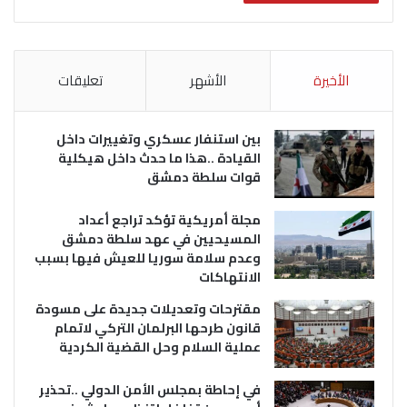
الأخيرة
الأشهر
تعليقات
بين استنفار عسكري وتغييرات داخل
القيادة ..هذا ما حدث داخل هيكلية
قوات سلطة دمشق
مجلة أمريكية تؤكد تراجع أعداد
المسيحيين في عهد سلطة دمشق
وعدم سلامة سوريا للعيش فيها بسبب
الانتهاكات
مقترحات وتعديلات جديدة على مسودة
قانون طرحها البرلمان التركي لاتمام
عملية السلام وحل القضية الكردية
في إحاطة بمجلس الأمن الدولي ..تحذير