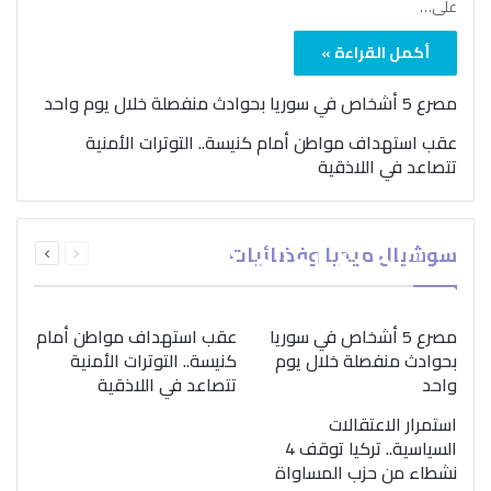
على…
أكمل القراءة »
مصرع 5 أشخاص في سوريا بحوادث منفصلة خلال يوم واحد
عقب استهداف مواطن أمام كنيسة.. التوترات الأمنية
تتصاعد في اللاذقية
بمناسبة اليوم الدولي..
السابقة
التالية
سوشيال ميديا وفضائيات
“الصحة العالمية” تؤكد
الصفحة
الصفحة
ضرورة اتباع نهج متكامل
لمواجهة إدمان المخدرات
مصرع 5 أشخاص في سوريا
عقب استهداف مواطن أمام
بحوادث منفصلة خلال يوم
كنيسة.. التوترات الأمنية
واحد
تتصاعد في اللاذقية
استمرار الاعتقالات
السياسية.. تركيا توقف 4
نشطاء من حزب المساواة