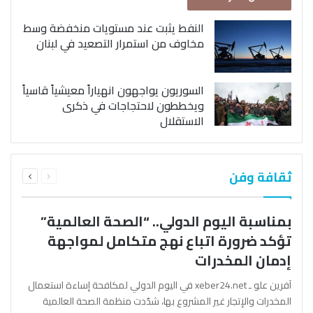
النفط يثبت عند مستويات منخفضة وسط
مخاوف من استمرار التصعيد في لبنان
السوريون يواجهون انهياراً معيشياً قاسياً
ويخططون لاحتجاجات في ذكرى
الاستقلال
السابقة
التالية
ثقافة وفن
الصفحة
الصفحة
بمناسبة اليوم الدولي.. “الصحة العالمية”
تؤكد ضرورة اتباع نهج متكامل لمواجهة
إدمان المخدرات
آفرين علو ـ xeber24.net في اليوم الدولي لمكافحة إساءة استعمال
المخدرات والإتجار غير المشروع بها، شدّدت منظمة الصحة العالمية