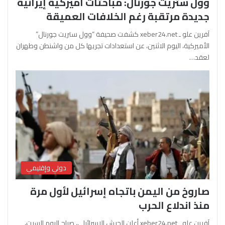
وول ستريت جورنال: مباحثات أميركية إيرانية
جديدة مرتقبة رغم الخلافات العميقة
آفرين علو ـ xeber24.net كشفت صحيفة “وول ستريت جورنال”
الأميركية، اليوم الاثنين، عن استعدادات تجريها كل من واشنطن وطهران
لعقد…
دولي وإقليمي
صاروخ من اليمن باتجاه إسرائيل لأول مرة
منذ اندلاع الحرب
آفرين علو ـ xeber24.net أعلن الجيش الإسرائيلي، صباح اليوم السبت،