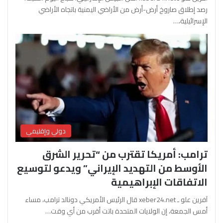
رصد إطلاق صاروخ أرض-أرض من الأراضي اليمنية باتجاه الأراضي
الإسرائيلية،…
دولي وإقليمي
ترامب: أمريكا تقترب من “تحرير الشرق
الأوسط من التهديد الإيراني” ويدعو لتوسيع
الاتفاقات الإبراهيمية
آفرين علو ـ xeber24.net قال الرئيس الأمريكي دونالد ترامب، مساء
أمس الجمعة، إن الولايات المتحدة باتت أقرب من أي وقت…