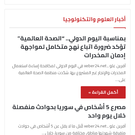
أخبار العلوم والتكنولوجيا
بمناسبة اليوم الدولي.. “الصحة العالمية”
تؤكد ضرورة اتباع نهج متكامل لمواجهة
إدمان المخدرات
آفرين علو ـ xeber24.net في اليوم الدولي لمكافحة إساءة استعمال
المخدرات والإتجار غير المشروع بها، شدّدت منظمة الصحة العالمية
على…
أكمل القراءة »
مصرع 5 أشخاص في سوريا بحوادث منفصلة
خلال يوم واحد
آفرين علو ـ xeber24.net قُتل ما لا يقل عن 5 أشخاص في حوادث
متفرقة شهدتها مناطق مختلفة من سوريا، خلال…