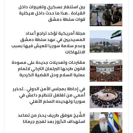
بين استنفار عسكري وتغييرات داخل
القيادة ..هذا ما حدث داخل هيكلية
قوات سلطة دمشق
مجلة أمريكية تؤكد تراجع أعداد
المسيحيين في عهد سلطة دمشق
وعدم سلامة سوريا للعيش فيها بسبب
الانتهاكات
مقترحات وتعديلات جديدة على مسودة
قانون طرحها البرلمان التركي لاتمام
عملية السلام وحل القضية الكردية
في إحاطة بمجلس الأمن الدولي ..تحذير
أممي من تغلغل لتنظيم داعش في
سوريا وتهديده السلم الأهلي
الشَّيخ موفق طريف يحذر من تصاعد
استهداف الدَّروز بعد تفجير جرمانا