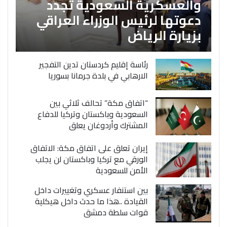
والعسكرية السعودية تجدد
دعوتها لرئيس الوزراء العراقي
بزيارة الرياض
رئاسة إقليم كردستان تدين التفجير
الارهابي في بلدة جرمانا بسوريا
“اتفاق مكة” تحالف ثلاثي بين
السعودية وباكستان وتركيا للدفاع
المشترك وأردوغان يعلق
إيران تعلق على اتفاق مكة: الاتفاق
الورقي مع تركيا وباكستان لن يجلب
الأمن للسعودية
بين استنفار عسكري وتغييرات داخل
القيادة ..هذا ما حدث داخل هيكلية
قوات سلطة دمشق