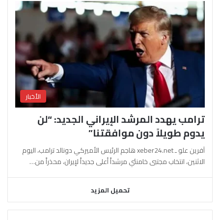
الأخبار
ترامب يهدد المرشد الإيراني الجديد: “لن
يدوم طويلاً دون موافقتنا”
آفرين علو ـ xeber24.net هاجم الرئيس الأميركي دونالد ترامب، اليوم
الاثنين، انتخاب مجتبى خامنئي مرشداً أعلى جديداً لإيران، محذراً من…
تحميل المزيد
السابقة
التالية