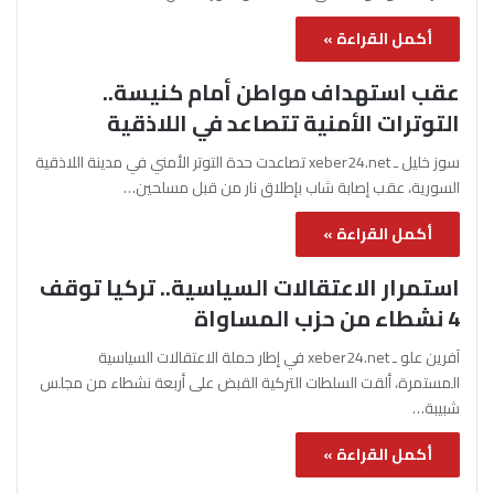
أكمل القراءة »
عقب استهداف مواطن أمام كنيسة..
التوترات الأمنية تتصاعد في اللاذقية
سوز خليل ـ xeber24.net تصاعدت حدة التوتر الأمني في مدينة اللاذقية
السورية، عقب إصابة شاب بإطلاق نار من قبل مسلحين…
أكمل القراءة »
استمرار الاعتقالات السياسية.. تركيا توقف
4 نشطاء من حزب المساواة
آفرين علو ـ xeber24.net في إطار حملة الاعتقالات السياسية
المستمرة، ألقت السلطات التركية القبض على أربعة نشطاء من مجلس
شبيبة…
أكمل القراءة »