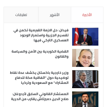
الأخيرة
الأشهر
تعليقات
فيدان: حل الازمة القبرصية تكمن في
تقسيم الجزيرة واستمرار الوجود
العسكري التركي فيها
القضية الكوردية بين الأمن والسياسة
والقانون
وزير خارجية باكستان يكشف عدة نقاط
توضيحية حول “اتفاقية مكة للدفاع
المشترك” مع السعودية وتركيا
المستشار القانوني السابق لأردوغان:
صلاح الدين دميرتاش يقترب من الحرية