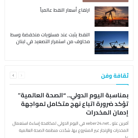
ارتفاع أسعار النفط عالمياً
النفط يثبت عند مستويات منخفضة وسط
مخاوف من استمرار التصعيد في لبنان
السابقة
التالية
ثقافة وفن
الصفحة
الصفحة
بمناسبة اليوم الدولي.. “الصحة العالمية”
تؤكد ضرورة اتباع نهج متكامل لمواجهة
إدمان المخدرات
آفرين علو ـ xeber24.net في اليوم الدولي لمكافحة إساءة استعمال
المخدرات والإتجار غير المشروع بها، شدّدت منظمة الصحة العالمية
على…