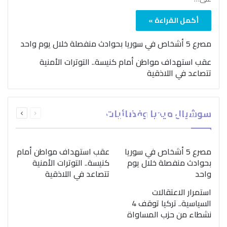
أكمل القراءة »
مصرع 5 أشخاص في سوريا بحوادث منفصلة خلال يوم واحد
عقب استهداف مواطن أمام كنيسة.. التوترات الأمنية
تتصاعد في اللاذقية
بمناسبة اليوم الدولي..
السابقة
التالية
سوشيال ميديا وفضائيات
“الصحة العالمية” تؤكد
الصفحة
الصفحة
ضرورة اتباع نهج متكامل
لمواجهة إدمان المخدرات
مصرع 5 أشخاص في سوريا
عقب استهداف مواطن أمام
بحوادث منفصلة خلال يوم
كنيسة.. التوترات الأمنية
واحد
تتصاعد في اللاذقية
استمرار الاعتقالات
السياسية.. تركيا توقف 4
نشطاء من حزب المساواة