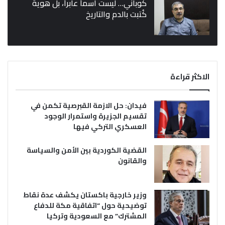
كوباني… ليست اسماً عابراً، بل هوية
كُتبت بالدم والتاريخ
الاكثر قراءة
فيدان: حل الازمة القبرصية تكمن في
تقسيم الجزيرة واستمرار الوجود
العسكري التركي فيها
القضية الكوردية بين الأمن والسياسة
والقانون
وزير خارجية باكستان يكشف عدة نقاط
توضيحية حول “اتفاقية مكة للدفاع
المشترك” مع السعودية وتركيا