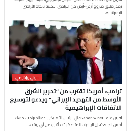
رصد إطلاق صاروخ أرض-أرض من الأراضي اليمنية باتجاه الأراضي
الإسرائيلية،…
دولي وإقليمي
ترامب: أمريكا تقترب من “تحرير الشرق
الأوسط من التهديد الإيراني” ويدعو لتوسيع
الاتفاقات الإبراهيمية
آفرين علو ـ xeber24.net قال الرئيس الأمريكي دونالد ترامب، مساء
أمس الجمعة، إن الولايات المتحدة باتت أقرب من أي وقت…