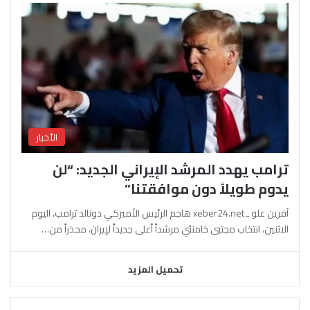
الأخبار
ترامب يهدد المرشد الإيراني الجديد: “لن
يدوم طويلاً دون موافقتنا”
آفرين علو ـ xeber24.net هاجم الرئيس الأميركي دونالد ترامب، اليوم
الاثنين، انتخاب مجتبى خامنئي مرشداً أعلى جديداً لإيران، محذراً من…
تحميل المزيد
السابقة
التالية