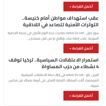
أكمل القراءة »
عقب استهداف مواطن أمام كنيسة..
التوترات الأمنية تتصاعد في اللاذقية
سوز خليل ـ xeber24.net تصاعدت حدة التوتر الأمني في مدينة اللاذقية
السورية، عقب إصابة شاب بإطلاق نار من قبل مسلحين…
أكمل القراءة »
استمرار الاعتقالات السياسية.. تركيا توقف
4 نشطاء من حزب المساواة
آفرين علو ـ xeber24.net في إطار حملة الاعتقالات السياسية
المستمرة، ألقت السلطات التركية القبض على أربعة نشطاء من مجلس
شبيبة…
أكمل القراءة »