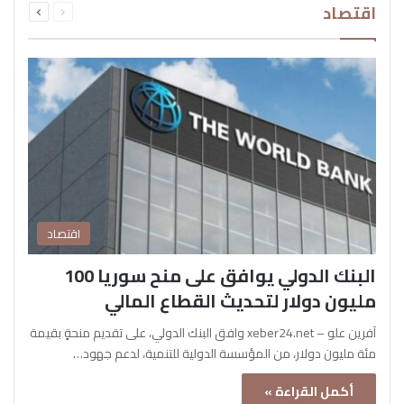
اقتصاد
الصفحة
الصفحة
اقتصاد
البنك الدولي يوافق على منح سوريا 100
مليون دولار لتحديث القطاع المالي
آفرين علو – xeber24.net وافق البنك الدولي، على تقديم منحةٍ بقيمة
مئة مليون دولار، من المؤسسة الدولية للتنمية، لدعم جهود…
أكمل القراءة »