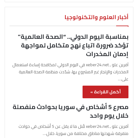
أخبار العلوم والتكنولوجيا
بمناسبة اليوم الدولي.. “الصحة العالمية”
تؤكد ضرورة اتباع نهج متكامل لمواجهة
إدمان المخدرات
آفرين علو ـ xeber24.net في اليوم الدولي لمكافحة إساءة استعمال
المخدرات والإتجار غير المشروع بها، شدّدت منظمة الصحة العالمية
على…
أكمل القراءة »
مصرع 5 أشخاص في سوريا بحوادث منفصلة
خلال يوم واحد
آفرين علو ـ xeber24.net قُتل ما لا يقل عن 5 أشخاص في حوادث
متفرقة شهدتها مناطق مختلفة من سوريا، خلال…