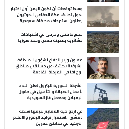
وسط توقعات أن تكون اليمن أول اختبار
لدول تحالف مكة الدفاعي الحوثيون
يعلنون استهداف مصفاة سعودية
سقوط قتلى وجرحى في اشتباكات
عشائرية بمدينة حمص وسط سوريا
معاون وزير الدفاع لشؤون المنطقة
الشرقية يكشف عن مستقبل مناطق
روج افا في المرحلة القادمة
الشركة السورية للبترول تعلن البدء
بأعمال الصيانة والتأهيل في حقول
الرميلان ومعمل غاز السويدية
في ازدواجية المعايير تتبعها سلطة
دمشق ..استمرار تواجد الرموز والاعلام
التركية في مناطق عفرين