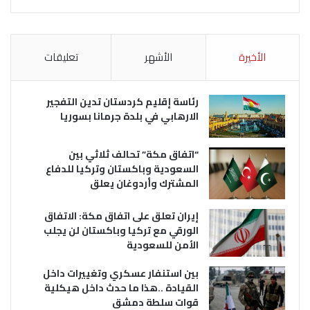
الأخيرة
الأشهر
تعليقات
رئاسة إقليم كردستان تدين التفجير
الارهابي في بلدة جرمانا بسوريا
“اتفاق مكة” تحالف ثلاثي بين
السعودية وباكستان وتركيا للدفاع
المشترك وأردوغان يعلق
إيران تعلق على اتفاق مكة: الاتفاق
الورقي مع تركيا وباكستان لن يجلب
الأمن للسعودية
بين استنفار عسكري وتغييرات داخل
القيادة ..هذا ما حدث داخل هيكلية
قوات سلطة دمشق