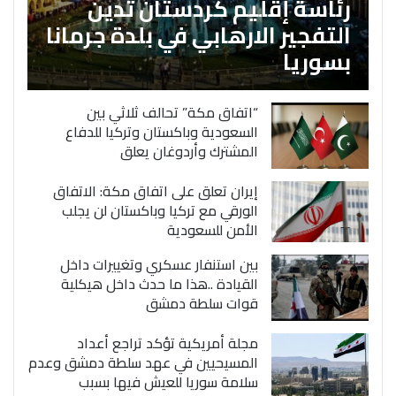
رئاسة إقليم كردستان تدين
التفجير الارهابي في بلدة جرمانا
بسوريا
“اتفاق مكة” تحالف ثلاثي بين
السعودية وباكستان وتركيا للدفاع
المشترك وأردوغان يعلق
إيران تعلق على اتفاق مكة: الاتفاق
الورقي مع تركيا وباكستان لن يجلب
الأمن للسعودية
بين استنفار عسكري وتغييرات داخل
القيادة ..هذا ما حدث داخل هيكلية
قوات سلطة دمشق
مجلة أمريكية تؤكد تراجع أعداد
المسيحيين في عهد سلطة دمشق وعدم
سلامة سوريا للعيش فيها بسبب