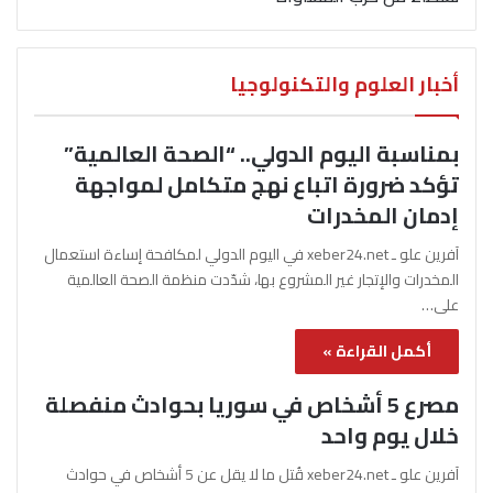
أخبار العلوم والتكنولوجيا
بمناسبة اليوم الدولي.. “الصحة العالمية”
تؤكد ضرورة اتباع نهج متكامل لمواجهة
إدمان المخدرات
آفرين علو ـ xeber24.net في اليوم الدولي لمكافحة إساءة استعمال
المخدرات والإتجار غير المشروع بها، شدّدت منظمة الصحة العالمية
على…
أكمل القراءة »
مصرع 5 أشخاص في سوريا بحوادث منفصلة
خلال يوم واحد
آفرين علو ـ xeber24.net قُتل ما لا يقل عن 5 أشخاص في حوادث