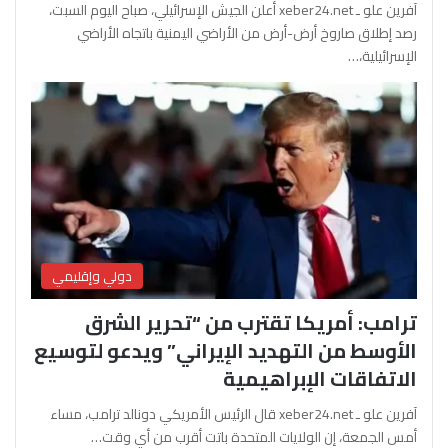
آفرين علو ـ xeber24.net أعلن الجيش الإسرائيلي، صباح اليوم السبت،
رصد إطلاق صاروخ أرض-أرض من الأراضي اليمنية باتجاه الأراضي
الإسرائيلية،…
دولي وإقليمي
ترامب: أمريكا تقترب من “تحرير الشرق
الأوسط من التهديد الإيراني” ويدعو لتوسيع
الاتفاقات الإبراهيمية
آفرين علو ـ xeber24.net قال الرئيس الأمريكي دونالد ترامب، مساء
أمس الجمعة، إن الولايات المتحدة باتت أقرب من أي وقت…