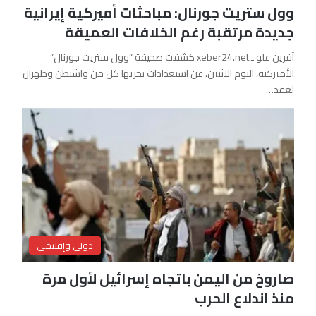
وول ستريت جورنال: مباحثات أميركية إيرانية
جديدة مرتقبة رغم الخلافات العميقة
آفرين علو ـ xeber24.net كشفت صحيفة “وول ستريت جورنال”
الأميركية، اليوم الاثنين، عن استعدادات تجريها كل من واشنطن وطهران
لعقد…
دولي وإقليمي
صاروخ من اليمن باتجاه إسرائيل لأول مرة
منذ اندلاع الحرب