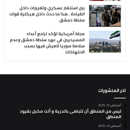
بين استنفار عسكري وتغييرات داخل
القيادة ..هذا ما حدث داخل هيكلية قوات
سلطة دمشق
مجلة أمريكية تؤكد تراجع أعداد
المسيحيين في عهد سلطة دمشق وعدم
سلامة سوريا للعيش فيها بسبب
الانتهاكات
اخر المنشورات
أغسطس 10, 2025
ليس من المنطق أن تتباهى بالحرية و أنت مكبل بقيود
المنطق
أغسطس 10, 2025