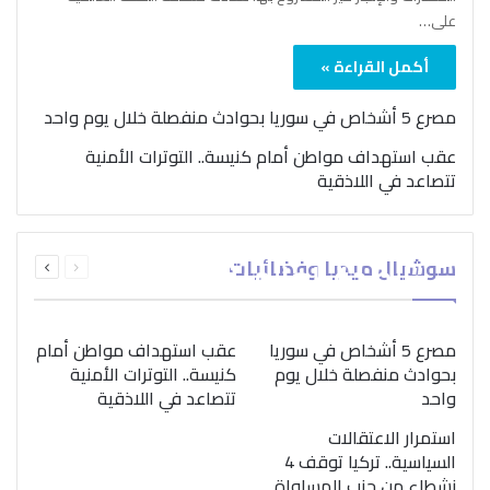
على…
أكمل القراءة »
مصرع 5 أشخاص في سوريا بحوادث منفصلة خلال يوم واحد
عقب استهداف مواطن أمام كنيسة.. التوترات الأمنية
تتصاعد في اللاذقية
بمناسبة اليوم الدولي..
السابقة
التالية
سوشيال ميديا وفضائيات
“الصحة العالمية” تؤكد
الصفحة
الصفحة
ضرورة اتباع نهج متكامل
لمواجهة إدمان المخدرات
مصرع 5 أشخاص في سوريا
عقب استهداف مواطن أمام
بحوادث منفصلة خلال يوم
كنيسة.. التوترات الأمنية
واحد
تتصاعد في اللاذقية
استمرار الاعتقالات
السياسية.. تركيا توقف 4
نشطاء من حزب المساواة