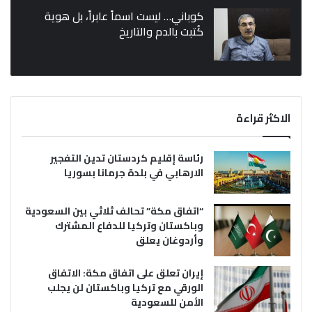
كوباني… ليست اسماً عابراً، بل هوية
كُتبت بالدم والتاريخ
الاكثر قراءة
رئاسة إقليم كردستان تدين التفجير
الارهابي في بلدة جرمانا بسوريا
“اتفاق مكة” تحالف ثلاثي بين السعودية
وباكستان وتركيا للدفاع المشترك
وأردوغان يعلق
إيران تعلق على اتفاق مكة: الاتفاق
الورقي مع تركيا وباكستان لن يجلب
الأمن للسعودية