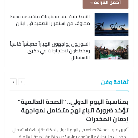
أكمل القراءة »
النفط يثبت عند مستويات منخفضة وسط
مخاوف من استمرار التصعيد في لبنان
السوريون يواجهون انهياراً معيشياً قاسياً
ويخططون لاحتجاجات في ذكرى
الاستقلال
السابقة
التالية
ثقافة وفن
الصفحة
الصفحة
بمناسبة اليوم الدولي.. “الصحة العالمية”
تؤكد ضرورة اتباع نهج متكامل لمواجهة
إدمان المخدرات
آفرين علو ـ xeber24.net في اليوم الدولي لمكافحة إساءة استعمال
المخدرات والإتجار غير المشروع بها، شدّدت منظمة الصحة العالمية