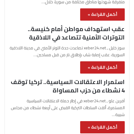
متفرقة شهدتها مناطق مختلفة من سوريا، خلال…
أكمل القراءة »
عقب استهداف مواطن أمام كنيسة..
التوترات الأمنية تتصاعد في اللاذقية
سوز خليل ـ xeber24.net تصاعدت حدة التوتر الأمني في مدينة اللاذقية
السورية، عقب إصابة شاب بإطلاق نار من قبل مسلحين…
أكمل القراءة »
استمرار الاعتقالات السياسية.. تركيا توقف
4 نشطاء من حزب المساواة
آفرين علو ـ xeber24.net في إطار حملة الاعتقالات السياسية
المستمرة، ألقت السلطات التركية القبض على أربعة نشطاء من مجلس
شبيبة…
أكمل القراءة »