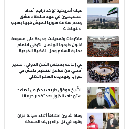
مجلة أمريكية تؤكد تراجع أعداد
المسيحيين في عهد سلطة دمشق
وعدم سلامة سوريا للعيش فيها بسبب
الانتهاكات
مقترحات وتعديلات جديدة على مسودة
قانون طرحها البرلمان التركي لاتمام
عملية السلام وحل القضية الكردية
في إحاطة بمجلس الأمن الدولي ..تحذير
أممي من تغلغل لتنظيم داعش في
سوريا وتهديده السلم الأهلي
الشَّيخ موفق طريف يحذر من تصاعد
استهداف الدَّروز بعد تفجير جرمانا
وفاة شابين اختناقاً أثناء صيانة خزان
وقود في تل براك بريف الحسكة