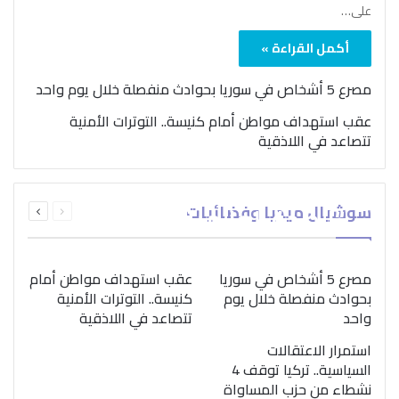
على…
أكمل القراءة »
مصرع 5 أشخاص في سوريا بحوادث منفصلة خلال يوم واحد
عقب استهداف مواطن أمام كنيسة.. التوترات الأمنية
تتصاعد في اللاذقية
بمناسبة اليوم الدولي..
السابقة
التالية
سوشيال ميديا وفضائيات
“الصحة العالمية” تؤكد
الصفحة
الصفحة
ضرورة اتباع نهج متكامل
لمواجهة إدمان المخدرات
مصرع 5 أشخاص في سوريا
عقب استهداف مواطن أمام
بحوادث منفصلة خلال يوم
كنيسة.. التوترات الأمنية
واحد
تتصاعد في اللاذقية
استمرار الاعتقالات
السياسية.. تركيا توقف 4
نشطاء من حزب المساواة