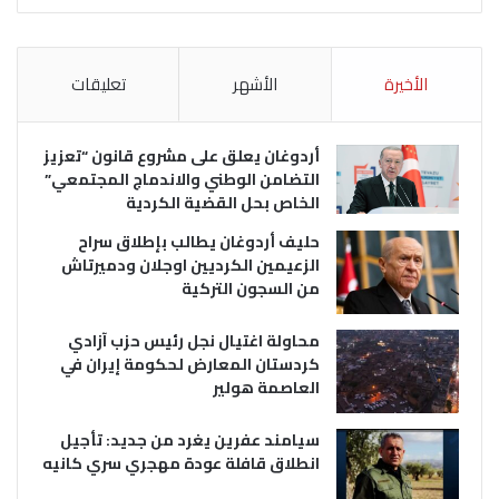
الأخيرة
الأشهر
تعليقات
أردوغان يعلق على مشروع قانون “تعزيز
التضامن الوطني والاندماج المجتمعي”
الخاص بحل القضية الكردية
حليف أردوغان يطالب بإطلاق سراح
الزعيمين الكرديين اوجلان ودميرتاش
من السجون التركية
محاولة اغتيال نجل رئيس حزب آزادي
كردستان المعارض لحكومة إيران في
العاصمة هولير
سيامند عفرين يغرد من جديد: تأجيل
انطلاق قافلة عودة مهجري سري كانيه