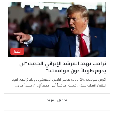
الأخبار
ترامب يهدد المرشد الإيراني الجديد: “لن
يدوم طويلاً دون موافقتنا”
آفرين علو ـ xeber24.net هاجم الرئيس الأميركي دونالد ترامب، اليوم
الاثنين، انتخاب مجتبى خامنئي مرشداً أعلى جديداً لإيران، محذراً من…
تحميل المزيد
السابقة
التالية