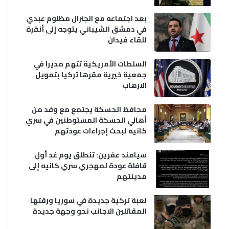
بعد اجتماعه مع الجنرال مظلوم عبدي
في دمشق الشيباني يتوجه إلى أنقرة
للقاء فيدان
السلطات الأمريكية تتهم مديرا في
جمعية خيرية مقرها تركيا بتمويل
الارهاب
محافظ الحسكة يجتمع مع وفد من
أهالي الحسكة المستوطنين في سري
كانيه لبحث إجراءات عودتهم
سيامند عفرين: تنطلق يوم غد أول
قافلة عودة لمهجري سري كانيه إلى
مدينتهم
لعبة تركية جديدة في سوريا ورقتها
المقاتلين الاجانب نحو وجهة جديدة