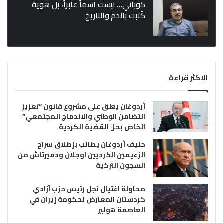
كوباني… ليست اسماً عابراً، بل هوية
كُتبت بالدم والتاريخ
الاكثر قراءة
أردوغان يعلق على مشروع قانون “تعزيز
التضامن الوطني والاندماج المجتمعي”
الخاص بحل القضية الكردية
حليف أردوغان يطالب بإطلاق سراح
الزعيمين الكرديين اوجلان ودميرتاش من
السجون التركية
محاولة اغتيال نجل رئيس حزب آزادي
كردستان المعارض لحكومة إيران في
العاصمة هولير