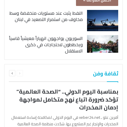
أكمل القراءة »
النفط يثبت عند مستويات منخفضة وسط
مخاوف من استمرار التصعيد في لبنان
السوريون يواجهون انهياراً معيشياً قاسياً
ويخططون لاحتجاجات في ذكرى
الاستقلال
السابقة
التالية
ثقافة وفن
الصفحة
الصفحة
بمناسبة اليوم الدولي.. “الصحة العالمية”
تؤكد ضرورة اتباع نهج متكامل لمواجهة
إدمان المخدرات
آفرين علو ـ xeber24.net في اليوم الدولي لمكافحة إساءة استعمال
المخدرات والإتجار غير المشروع بها، شدّدت منظمة الصحة العالمية