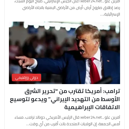
آفرين علو ـ xeber24.net أعلن الجيش الإسرائيلي، صباح اليوم السبت،
رصد إطلاق صاروخ أرض-أرض من الأراضي اليمنية باتجاه الأراضي
الإسرائيلية،…
دولي وإقليمي
ترامب: أمريكا تقترب من “تحرير الشرق
الأوسط من التهديد الإيراني” ويدعو لتوسيع
الاتفاقات الإبراهيمية
آفرين علو ـ xeber24.net قال الرئيس الأمريكي دونالد ترامب، مساء
أمس الجمعة، إن الولايات المتحدة باتت أقرب من أي وقت…