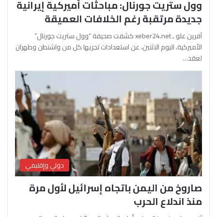
وول ستريت جورنال: مباحثات أميركية إيرانية
جديدة مرتقبة رغم الخلافات العميقة
آفرين علو ـ xeber24.net كشفت صحيفة “وول ستريت جورنال”
الأميركية، اليوم الاثنين، عن استعدادات تجريها كل من واشنطن وطهران
لعقد…
دولي وإقليمي
صاروخ من اليمن باتجاه إسرائيل لأول مرة
منذ اندلاع الحرب