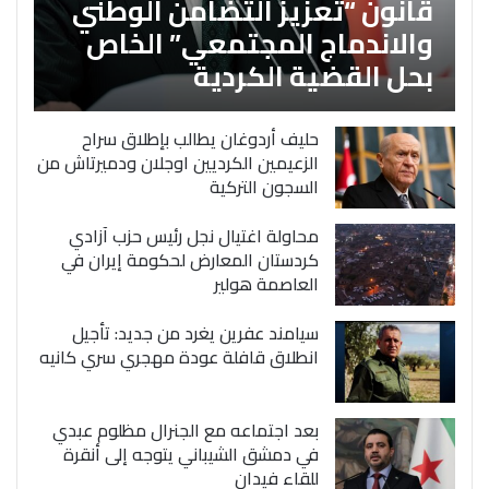
قانون “تعزيز التضامن الوطني
والاندماج المجتمعي” الخاص
بحل القضية الكردية
حليف أردوغان يطالب بإطلاق سراح
الزعيمين الكرديين اوجلان ودميرتاش من
السجون التركية
محاولة اغتيال نجل رئيس حزب آزادي
كردستان المعارض لحكومة إيران في
العاصمة هولير
سيامند عفرين يغرد من جديد: تأجيل
انطلاق قافلة عودة مهجري سري كانيه
بعد اجتماعه مع الجنرال مظلوم عبدي
في دمشق الشيباني يتوجه إلى أنقرة
للقاء فيدان