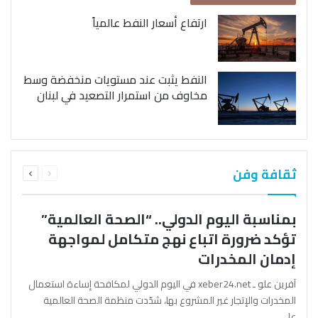
ارتفاع أسعار النفط عالمياً
النفط يثبت عند مستويات منخفضة وسط
مخاوف من استمرار التصعيد في لبنان
السابقة
التالية
ثقافة وفن
الصفحة
الصفحة
بمناسبة اليوم الدولي.. “الصحة العالمية”
تؤكد ضرورة اتباع نهج متكامل لمواجهة
إدمان المخدرات
آفرين علو ـ xeber24.net في اليوم الدولي لمكافحة إساءة استعمال
المخدرات والإتجار غير المشروع بها، شدّدت منظمة الصحة العالمية
على…