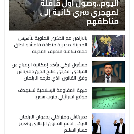
اليوم..وصول اول قافلة
لمهجري سري كانية إلى
مناطقهم
بالتزامن مع الذكرى المئوية لتأسيس
المدينة..مديرية منطقة قامشلو تطلق
حملة شاملة لتنظيف المدينة
مسؤول تركي يؤكد إمكانية الإفراج عن
القيادي الكردي صلاح الدين دميرتاش
وفق القانون الذي طرحه البرلمان
جبهة المقاومة الإسلامية تستهدف
موقع اسرائيلي جنوب سوريا
دميرتاش ومزراقلي يدعوان البرلمان
التركي لدعم القانون الإطاري وتعزيز
مسار السلام