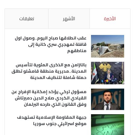
الأخيرة
الأشهر
تعليقات
عقب انطلاقها صباح اليوم..وصول اول
قافلة لمهجري سري كانية إلى
مناطقهم
بالتزامن مع الذكرى المئوية لتأسيس
المدينة..مديرية منطقة قامشلو تطلق
حملة شاملة لتنظيف المدينة
مسؤول تركي يؤكد إمكانية الإفراج عن
القيادي الكردي صلاح الدين دميرتاش
وفق القانون الذي طرحه البرلمان
جبهة المقاومة الإسلامية تستهدف
موقع اسرائيلي جنوب سوريا