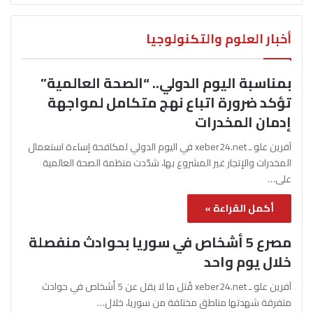
أخبار العلوم والتكنولوجيا
بمناسبة اليوم الدولي.. “الصحة العالمية”
تؤكد ضرورة اتباع نهج متكامل لمواجهة
إدمان المخدرات
آفرين علو ـ xeber24.net في اليوم الدولي لمكافحة إساءة استعمال
المخدرات والإتجار غير المشروع بها، شدّدت منظمة الصحة العالمية
على…
أكمل القراءة »
مصرع 5 أشخاص في سوريا بحوادث منفصلة
خلال يوم واحد
آفرين علو ـ xeber24.net قُتل ما لا يقل عن 5 أشخاص في حوادث
متفرقة شهدتها مناطق مختلفة من سوريا، خلال…