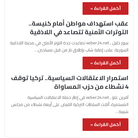
أكمل القراءة »
عقب استهداف مواطن أمام كنيسة..
التوترات الأمنية تتصاعد في اللاذقية
سوز خليل ـ xeber24.net تصاعدت حدة التوتر الأمني في مدينة اللاذقية
السورية، عقب إصابة شاب بإطلاق نار من قبل مسلحين…
أكمل القراءة »
استمرار الاعتقالات السياسية.. تركيا توقف
4 نشطاء من حزب المساواة
آفرين علو ـ xeber24.net في إطار حملة الاعتقالات السياسية
المستمرة، ألقت السلطات التركية القبض على أربعة نشطاء من مجلس
شبيبة…
أكمل القراءة »