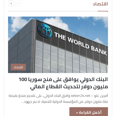
اقتصاد
الصفحة
الصفحة
اقتصاد
البنك الدولي يوافق على منح سوريا 100
مليون دولار لتحديث القطاع المالي
آفرين علو – xeber24.net وافق البنك الدولي، على تقديم منحةٍ بقيمة
مئة مليون دولار، من المؤسسة الدولية للتنمية، لدعم جهود…
أكمل القراءة »