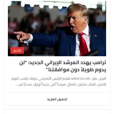
الأخبار
ترامب يهدد المرشد الإيراني الجديد: “لن
يدوم طويلاً دون موافقتنا”
آفرين علو ـ xeber24.net هاجم الرئيس الأميركي دونالد ترامب، اليوم
الاثنين، انتخاب مجتبى خامنئي مرشداً أعلى جديداً لإيران، محذراً من…
تحميل المزيد
السابقة
التالية