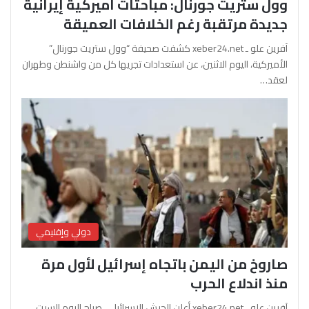
وول ستريت جورنال: مباحثات أميركية إيرانية
جديدة مرتقبة رغم الخلافات العميقة
آفرين علو ـ xeber24.net كشفت صحيفة “وول ستريت جورنال”
الأميركية، اليوم الاثنين، عن استعدادات تجريها كل من واشنطن وطهران
لعقد…
دولي وإقليمي
صاروخ من اليمن باتجاه إسرائيل لأول مرة
منذ اندلاع الحرب
آفرين علو ـ xeber24.net أعلن الجيش الإسرائيلي، صباح اليوم السبت،