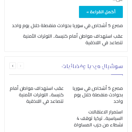
أكمل القراءة »
مصرع 5 أشخاص في سوريا بحوادث منفصلة خلال يوم واحد
عقب استهداف مواطن أمام كنيسة.. التوترات الأمنية
تتصاعد في اللاذقية
بمناسبة اليوم الدولي..
السابقة
التالية
سوشيال ميديا وفضائيات
“الصحة العالمية” تؤكد
الصفحة
الصفحة
ضرورة اتباع نهج متكامل
لمواجهة إدمان المخدرات
مصرع 5 أشخاص في سوريا
عقب استهداف مواطن أمام
بحوادث منفصلة خلال يوم
كنيسة.. التوترات الأمنية
واحد
تتصاعد في اللاذقية
استمرار الاعتقالات
السياسية.. تركيا توقف 4
نشطاء من حزب المساواة