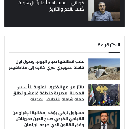
كوباني… ليست اسماً عابراً، بل هوية
كُتبت بالدم والتاريخ
الاكثر قراءة
عقب انطلاقها صباح اليوم..وصول اول
قافلة لمهجري سري كانية إلى مناطقهم
بالتزامن مع الذكرى المئوية لتأسيس
المدينة..مديرية منطقة قامشلو تطلق
حملة شاملة لتنظيف المدينة
مسؤول تركي يؤكد إمكانية الإفراج عن
القيادي الكردي صلاح الدين دميرتاش
وفق القانون الذي طرحه البرلمان