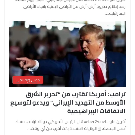
رصد إطلاق صاروخ أرض-أرض من الأراضي اليمنية باتجاه الأراضي
الإسرائيلية،…
دولي وإقليمي
ترامب: أمريكا تقترب من “تحرير الشرق
الأوسط من التهديد الإيراني” ويدعو لتوسيع
الاتفاقات الإبراهيمية
آفرين علو ـ xeber24.net قال الرئيس الأمريكي دونالد ترامب، مساء
أمس الجمعة، إن الولايات المتحدة باتت أقرب من أي وقت…