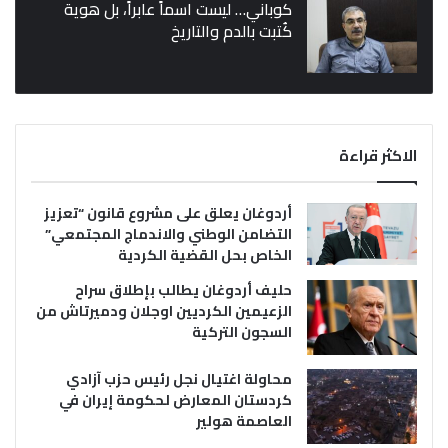
كوباني… ليست اسماً عابراً، بل هوية
كُتبت بالدم والتاريخ
الاكثر قراءة
أردوغان يعلق على مشروع قانون “تعزيز
التضامن الوطني والاندماج المجتمعي”
الخاص بحل القضية الكردية
حليف أردوغان يطالب بإطلاق سراح
الزعيمين الكرديين اوجلان ودميرتاش من
السجون التركية
محاولة اغتيال نجل رئيس حزب آزادي
كردستان المعارض لحكومة إيران في
العاصمة هولير