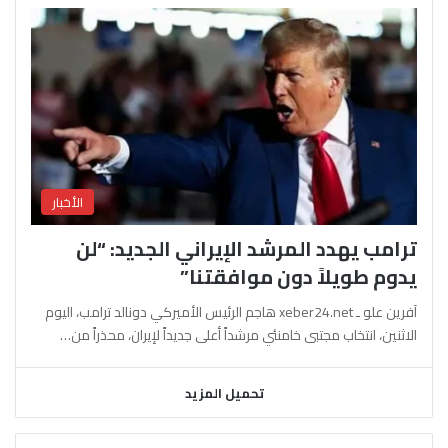
الأخبار
ترامب يهدد المرشد الإيراني الجديد: “لن
يدوم طويلاً دون موافقتنا”
آفرين علو ـ xeber24.net هاجم الرئيس الأميركي دونالد ترامب، اليوم
الاثنين، انتخاب مجتبى خامنئي مرشداً أعلى جديداً لإيران، محذراً من…
تحميل المزيد
السابقة
التالية