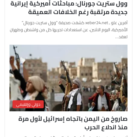
وول ستريت جورنال: مباحثات أميركية إيرانية
جديدة مرتقبة رغم الخلافات العميقة
آفرين علو ـ xeber24.net كشفت صحيفة “وول ستريت جورنال”
الأميركية، اليوم الاثنين، عن استعدادات تجريها كل من واشنطن وطهران
لعقد…
دولي وإقليمي
صاروخ من اليمن باتجاه إسرائيل لأول مرة
منذ اندلاع الحرب