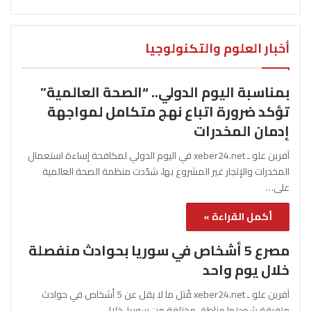
أخبار العلوم والتكنولوجيا
بمناسبة اليوم الدولي.. “الصحة العالمية”
تؤكد ضرورة اتباع نهج متكامل لمواجهة
إدمان المخدرات
آفرين علو ـ xeber24.net في اليوم الدولي لمكافحة إساءة استعمال
المخدرات والإتجار غير المشروع بها، شدّدت منظمة الصحة العالمية
على…
أكمل القراءة »
مصرع 5 أشخاص في سوريا بحوادث منفصلة
خلال يوم واحد
آفرين علو ـ xeber24.net قُتل ما لا يقل عن 5 أشخاص في حوادث
متفرقة شهدتها مناطق مختلفة من سوريا، خلال…