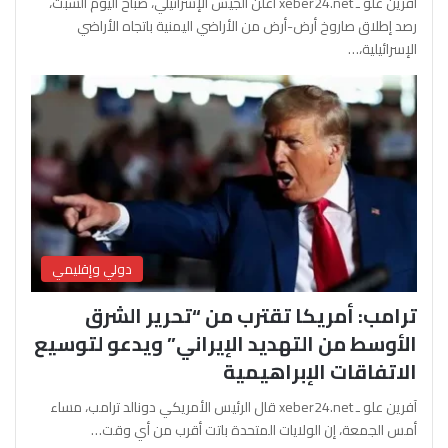
آفرين علو ـ xeber24.net أعلن الجيش الإسرائيلي، صباح اليوم السبت،
رصد إطلاق صاروخ أرض-أرض من الأراضي اليمنية باتجاه الأراضي
الإسرائيلية،…
دولي وإقليمي
ترامب: أمريكا تقترب من “تحرير الشرق
الأوسط من التهديد الإيراني” ويدعو لتوسيع
الاتفاقات الإبراهيمية
آفرين علو ـ xeber24.net قال الرئيس الأمريكي دونالد ترامب، مساء
أمس الجمعة، إن الولايات المتحدة باتت أقرب من أي وقت…