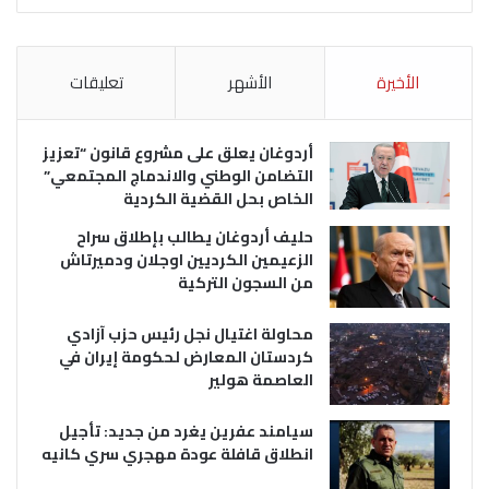
الأخيرة
الأشهر
تعليقات
أردوغان يعلق على مشروع قانون “تعزيز
التضامن الوطني والاندماج المجتمعي”
الخاص بحل القضية الكردية
حليف أردوغان يطالب بإطلاق سراح
الزعيمين الكرديين اوجلان ودميرتاش
من السجون التركية
محاولة اغتيال نجل رئيس حزب آزادي
كردستان المعارض لحكومة إيران في
العاصمة هولير
سيامند عفرين يغرد من جديد: تأجيل
انطلاق قافلة عودة مهجري سري كانيه