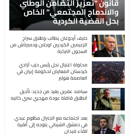
قانون “تعزيز التضامن الوطني
والاندماج المجتمعي” الخاص
بحل القضية الكردية
حليف أردوغان يطالب بإطلاق سراح
الزعيمين الكرديين اوجلان ودميرتاش من
السجون التركية
محاولة اغتيال نجل رئيس حزب آزادي
كردستان المعارض لحكومة إيران في
العاصمة هولير
سيامند عفرين يغرد من جديد: تأجيل
انطلاق قافلة عودة مهجري سري كانيه
بعد اجتماعه مع الجنرال مظلوم عبدي
في دمشق الشيباني يتوجه إلى أنقرة
للقاء فيدان