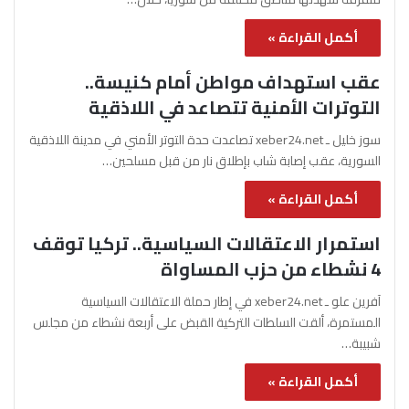
أكمل القراءة »
عقب استهداف مواطن أمام كنيسة..
التوترات الأمنية تتصاعد في اللاذقية
سوز خليل ـ xeber24.net تصاعدت حدة التوتر الأمني في مدينة اللاذقية
السورية، عقب إصابة شاب بإطلاق نار من قبل مسلحين…
أكمل القراءة »
استمرار الاعتقالات السياسية.. تركيا توقف
4 نشطاء من حزب المساواة
آفرين علو ـ xeber24.net في إطار حملة الاعتقالات السياسية
المستمرة، ألقت السلطات التركية القبض على أربعة نشطاء من مجلس
شبيبة…
أكمل القراءة »