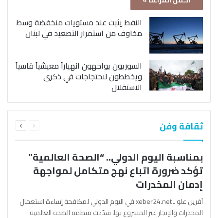
أكمل القراءة »
النفط يثبت عند مستويات منخفضة وسط
مخاوف من استمرار التصعيد في لبنان
السوريون يواجهون انهياراً معيشياً قاسياً
ويخططون لاحتجاجات في ذكرى
الاستقلال
السابقة
التالية
ثقافة وفن
الصفحة
الصفحة
بمناسبة اليوم الدولي.. “الصحة العالمية”
تؤكد ضرورة اتباع نهج متكامل لمواجهة
إدمان المخدرات
آفرين علو ـ xeber24.net في اليوم الدولي لمكافحة إساءة استعمال
المخدرات والإتجار غير المشروع بها، شدّدت منظمة الصحة العالمية