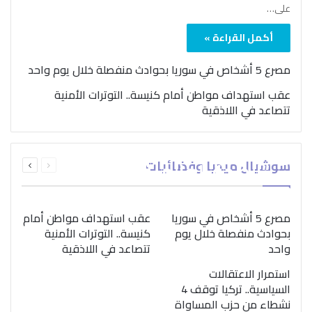
على…
أكمل القراءة »
مصرع 5 أشخاص في سوريا بحوادث منفصلة خلال يوم واحد
عقب استهداف مواطن أمام كنيسة.. التوترات الأمنية
تتصاعد في اللاذقية
بمناسبة اليوم الدولي..
السابقة
التالية
سوشيال ميديا وفضائيات
“الصحة العالمية” تؤكد
الصفحة
الصفحة
ضرورة اتباع نهج متكامل
لمواجهة إدمان المخدرات
مصرع 5 أشخاص في سوريا
عقب استهداف مواطن أمام
بحوادث منفصلة خلال يوم
كنيسة.. التوترات الأمنية
واحد
تتصاعد في اللاذقية
استمرار الاعتقالات
السياسية.. تركيا توقف 4
نشطاء من حزب المساواة