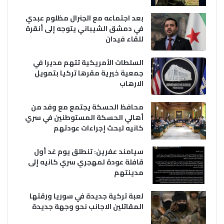
بعد اجتماعه مع الجنرال مظلوم عبدي
في دمشق الشيباني يتوجه إلى أنقرة
للقاء فيدان
السلطات الأمريكية تتهم مديرا في
جمعية خيرية مقرها تركيا بتمويل
الارهاب
محافظ الحسكة يجتمع مع وفد من
أهالي الحسكة المستوطنين في سري
كانيه لبحث إجراءات عودتهم
سيامند عفرين: تنطلق يوم غد أول
قافلة عودة لمهجري سري كانيه إلى
مدينتهم
لعبة تركية جديدة في سوريا ورقتها
المقاتلين الاجانب نحو وجهة جديدة