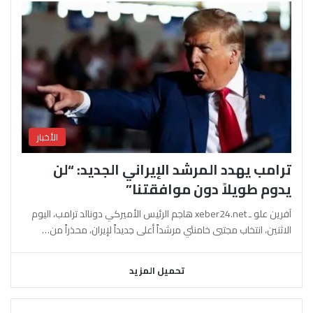
الأخبار
ترامب يهدد المرشد الإيراني الجديد: “لن
يدوم طويلاً دون موافقتنا”
آفرين علو ـ xeber24.net هاجم الرئيس الأميركي دونالد ترامب، اليوم
الاثنين، انتخاب مجتبى خامنئي مرشداً أعلى جديداً لإيران، محذراً من…
تحميل المزيد
السابقة
التالية