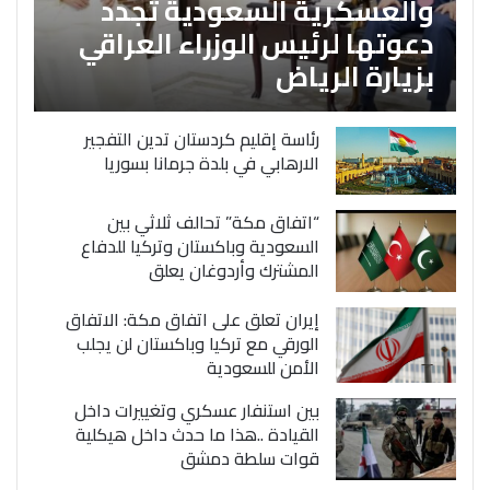
والعسكرية السعودية تجدد
دعوتها لرئيس الوزراء العراقي
بزيارة الرياض
رئاسة إقليم كردستان تدين التفجير
الارهابي في بلدة جرمانا بسوريا
“اتفاق مكة” تحالف ثلاثي بين
السعودية وباكستان وتركيا للدفاع
المشترك وأردوغان يعلق
إيران تعلق على اتفاق مكة: الاتفاق
الورقي مع تركيا وباكستان لن يجلب
الأمن للسعودية
بين استنفار عسكري وتغييرات داخل
القيادة ..هذا ما حدث داخل هيكلية
قوات سلطة دمشق