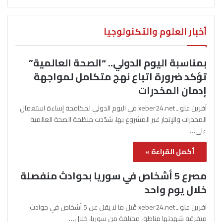
أخبار العلوم والتكنولوجيا
بمناسبة اليوم الدولي.. “الصحة العالمية”
تؤكد ضرورة اتباع نهج متكامل لمواجهة
إدمان المخدرات
آفرين علو ـ xeber24.net في اليوم الدولي لمكافحة إساءة استعمال
المخدرات والإتجار غير المشروع بها، شدّدت منظمة الصحة العالمية
على…
أكمل القراءة »
مصرع 5 أشخاص في سوريا بحوادث منفصلة
خلال يوم واحد
آفرين علو ـ xeber24.net قُتل ما لا يقل عن 5 أشخاص في حوادث
متفرقة شهدتها مناطق مختلفة من سوريا، خلال…