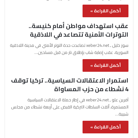
أكمل القراءة »
عقب استهداف مواطن أمام كنيسة..
التوترات الأمنية تتصاعد في اللاذقية
سوز خليل ـ xeber24.net تصاعدت حدة التوتر الأمني في مدينة اللاذقية
السورية، عقب إصابة شاب بإطلاق نار من قبل مسلحين…
أكمل القراءة »
استمرار الاعتقالات السياسية.. تركيا توقف
4 نشطاء من حزب المساواة
آفرين علو ـ xeber24.net في إطار حملة الاعتقالات السياسية
المستمرة، ألقت السلطات التركية القبض على أربعة نشطاء من مجلس
شبيبة…
أكمل القراءة »