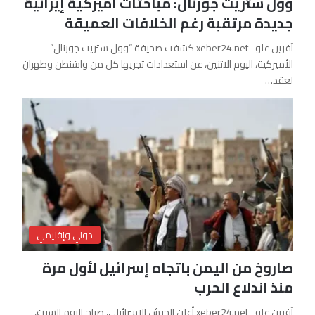
وول ستريت جورنال: مباحثات أميركية إيرانية
جديدة مرتقبة رغم الخلافات العميقة
آفرين علو ـ xeber24.net كشفت صحيفة “وول ستريت جورنال”
الأميركية، اليوم الاثنين، عن استعدادات تجريها كل من واشنطن وطهران
لعقد…
دولي وإقليمي
صاروخ من اليمن باتجاه إسرائيل لأول مرة
منذ اندلاع الحرب
آفرين علو ـ xeber24.net أعلن الجيش الإسرائيلي، صباح اليوم السبت،