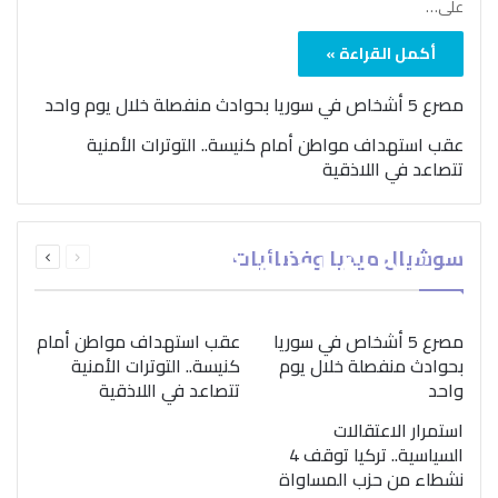
على…
أكمل القراءة »
مصرع 5 أشخاص في سوريا بحوادث منفصلة خلال يوم واحد
عقب استهداف مواطن أمام كنيسة.. التوترات الأمنية
تتصاعد في اللاذقية
بمناسبة اليوم الدولي..
السابقة
التالية
سوشيال ميديا وفضائيات
“الصحة العالمية” تؤكد
الصفحة
الصفحة
ضرورة اتباع نهج متكامل
لمواجهة إدمان المخدرات
مصرع 5 أشخاص في سوريا
عقب استهداف مواطن أمام
بحوادث منفصلة خلال يوم
كنيسة.. التوترات الأمنية
واحد
تتصاعد في اللاذقية
استمرار الاعتقالات
السياسية.. تركيا توقف 4
نشطاء من حزب المساواة