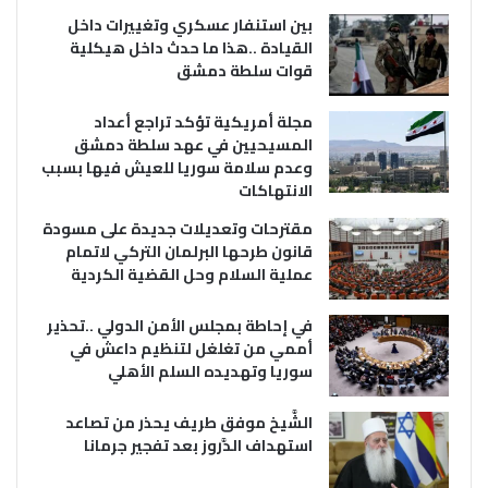
بين استنفار عسكري وتغييرات داخل
القيادة ..هذا ما حدث داخل هيكلية
قوات سلطة دمشق
مجلة أمريكية تؤكد تراجع أعداد
المسيحيين في عهد سلطة دمشق
وعدم سلامة سوريا للعيش فيها بسبب
الانتهاكات
مقترحات وتعديلات جديدة على مسودة
قانون طرحها البرلمان التركي لاتمام
عملية السلام وحل القضية الكردية
في إحاطة بمجلس الأمن الدولي ..تحذير
أممي من تغلغل لتنظيم داعش في
سوريا وتهديده السلم الأهلي
الشَّيخ موفق طريف يحذر من تصاعد
استهداف الدَّروز بعد تفجير جرمانا