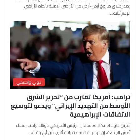
رصد إطلاق صاروخ أرض-أرض من الأراضي اليمنية باتجاه الأراضي
الإسرائيلية،…
دولي وإقليمي
ترامب: أمريكا تقترب من “تحرير الشرق
الأوسط من التهديد الإيراني” ويدعو لتوسيع
الاتفاقات الإبراهيمية
آفرين علو ـ xeber24.net قال الرئيس الأمريكي دونالد ترامب، مساء
أمس الجمعة، إن الولايات المتحدة باتت أقرب من أي وقت…