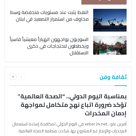
النفط يثبت عند مستويات منخفضة وسط
مخاوف من استمرار التصعيد في لبنان
السوريون يواجهون انهياراً معيشياً قاسياً
ويخططون لاحتجاجات في ذكرى
الاستقلال
السابقة
التالية
ثقافة وفن
الصفحة
الصفحة
بمناسبة اليوم الدولي.. “الصحة العالمية”
تؤكد ضرورة اتباع نهج متكامل لمواجهة
إدمان المخدرات
آفرين علو ـ xeber24.net في اليوم الدولي لمكافحة إساءة استعمال
المخدرات والإتجار غير المشروع بها، شدّدت منظمة الصحة العالمية