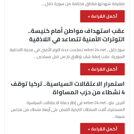
متفرقة شهدتها مناطق مختلفة من سوريا، خلال…
أكمل القراءة »
عقب استهداف مواطن أمام كنيسة..
التوترات الأمنية تتصاعد في اللاذقية
سوز خليل ـ xeber24.net تصاعدت حدة التوتر الأمني في مدينة اللاذقية
السورية، عقب إصابة شاب بإطلاق نار من قبل مسلحين…
أكمل القراءة »
استمرار الاعتقالات السياسية.. تركيا توقف
4 نشطاء من حزب المساواة
آفرين علو ـ xeber24.net في إطار حملة الاعتقالات السياسية
المستمرة، ألقت السلطات التركية القبض على أربعة نشطاء من مجلس
شبيبة…
أكمل القراءة »