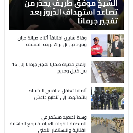
الشَّيخ موفق طريف يحذر من
تصاعد استهداف الدَّروز بعد
تفجير جرمانا
وفاة شابين اختناقاً أثناء صيانة خزان
وقود في تل براك بريف الحسكة
ارتفاع حصيلة ضحايا تفجير جرمانا إلى 16
بين قتيل وجريح
ألمانيا تعتقل عراقيين للاشتباه
بانتمائهما إلى تنظيم داعش
وسط تصعيد مستمر في
المنطقة..القوات العراقية ترفع الجاهلية
القتالية والاستنفار الأمني