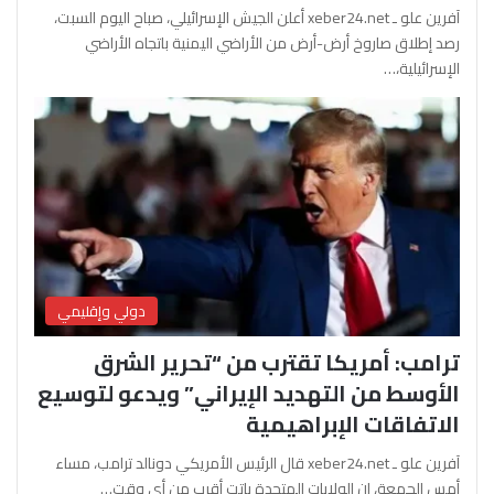
آفرين علو ـ xeber24.net أعلن الجيش الإسرائيلي، صباح اليوم السبت،
رصد إطلاق صاروخ أرض-أرض من الأراضي اليمنية باتجاه الأراضي
الإسرائيلية،…
دولي وإقليمي
ترامب: أمريكا تقترب من “تحرير الشرق
الأوسط من التهديد الإيراني” ويدعو لتوسيع
الاتفاقات الإبراهيمية
آفرين علو ـ xeber24.net قال الرئيس الأمريكي دونالد ترامب، مساء
أمس الجمعة، إن الولايات المتحدة باتت أقرب من أي وقت…