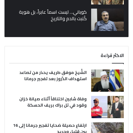
كوباني… ليست اسماً عابراً، بل هوية
كُتبت بالدم والتاريخ
الاكثر قراءة
الشَّيخ موفق طريف يحذر من تصاعد
استهداف الدَّروز بعد تفجير جرمانا
وفاة شابين اختناقاً أثناء صيانة خزان
وقود في تل براك بريف الحسكة
ارتفاع حصيلة ضحايا تفجير جرمانا إلى 16
بين قتيل وجريح