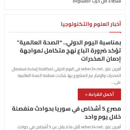
نشطاء من حزب المساواة
أخبار العلوم والتكنولوجيا
بمناسبة اليوم الدولي.. “الصحة العالمية”
تؤكد ضرورة اتباع نهج متكامل لمواجهة
إدمان المخدرات
آفرين علو ـ xeber24.net في اليوم الدولي لمكافحة إساءة استعمال
المخدرات والإتجار غير المشروع بها، شدّدت منظمة الصحة العالمية
على…
أكمل القراءة »
مصرع 5 أشخاص في سوريا بحوادث منفصلة
خلال يوم واحد
آفرين علو ـ xeber24.net قُتل ما لا يقل عن 5 أشخاص في حوادث