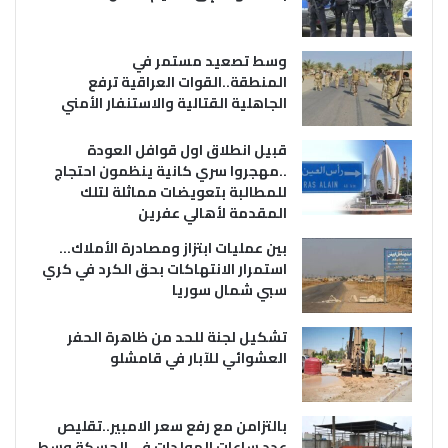
وسط تصعيد مستمر في
المنطقة..القوات العراقية ترفع
الجاهلية القتالية والاستنفار الأمني
قبيل انطلاق اول قوافل العودة
..مهجروا سري كانية ينظمون احتجاج
للمطالبة بتعويضات مماثلة لتلك
المقدمة لأهالي عفرين
بين عمليات ابتزاز ومصادرة الأملاك…
استمرار الانتهاكات بحق الكرد في كري
سبي شمال سوريا
تشكيل لجنة للحد من ظاهرة الحفر
العشوائي للآبار في قامشلو
بالتزامن مع رفع سعر الامبير..تقليص
عدد ساعات المولدات في الحسكة وسط