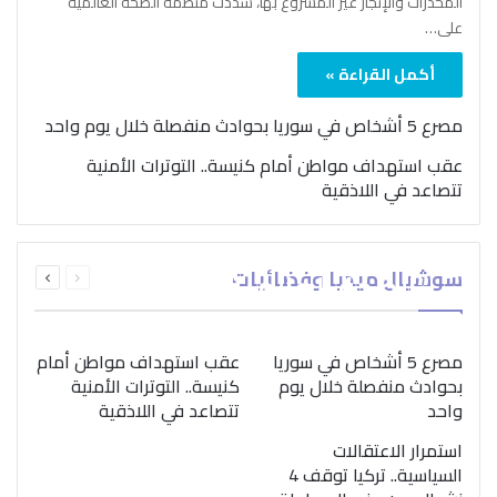
المخدرات والإتجار غير المشروع بها، شدّدت منظمة الصحة العالمية
على…
أكمل القراءة »
مصرع 5 أشخاص في سوريا بحوادث منفصلة خلال يوم واحد
عقب استهداف مواطن أمام كنيسة.. التوترات الأمنية
تتصاعد في اللاذقية
بمناسبة اليوم الدولي..
السابقة
التالية
سوشيال ميديا وفضائيات
“الصحة العالمية” تؤكد
الصفحة
الصفحة
ضرورة اتباع نهج متكامل
لمواجهة إدمان المخدرات
مصرع 5 أشخاص في سوريا
عقب استهداف مواطن أمام
بحوادث منفصلة خلال يوم
كنيسة.. التوترات الأمنية
واحد
تتصاعد في اللاذقية
استمرار الاعتقالات
السياسية.. تركيا توقف 4