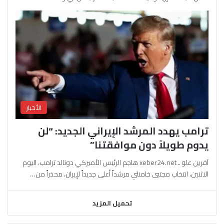
الأخبار
ترامب يهدد المرشد الإيراني الجديد: “لن
يدوم طويلاً دون موافقتنا”
آفرين علو ـ xeber24.net هاجم الرئيس الأميركي دونالد ترامب، اليوم
الاثنين، انتخاب مجتبى خامنئي مرشداً أعلى جديداً لإيران، محذراً من…
تحميل المزيد