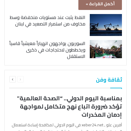
أكمل القراءة »
النفط يثبت عند مستويات منخفضة وسط
مخاوف من استمرار التصعيد في لبنان
السوريون يواجهون انهياراً معيشياً قاسياً
ويخططون لاحتجاجات في ذكرى
الاستقلال
السابقة
التالية
ثقافة وفن
الصفحة
الصفحة
بمناسبة اليوم الدولي.. “الصحة العالمية”
تؤكد ضرورة اتباع نهج متكامل لمواجهة
إدمان المخدرات
آفرين علو ـ xeber24.net في اليوم الدولي لمكافحة إساءة استعمال