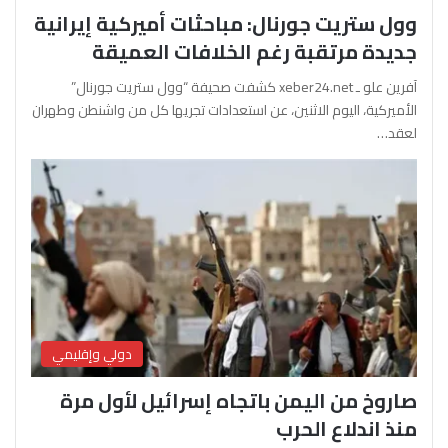
وول ستريت جورنال: مباحثات أميركية إيرانية
جديدة مرتقبة رغم الخلافات العميقة
آفرين علو ـ xeber24.net كشفت صحيفة “وول ستريت جورنال”
الأميركية، اليوم الاثنين، عن استعدادات تجريها كل من واشنطن وطهران
لعقد…
دولي وإقليمي
صاروخ من اليمن باتجاه إسرائيل لأول مرة
منذ اندلاع الحرب