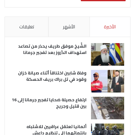
الأخيرة
الأشهر
تعليقات
الشَّيخ موفق طريف يحذر من تصاعد
استهداف الدَّروز بعد تفجير جرمانا
وفاة شابين اختناقاً أثناء صيانة خزان
وقود في تل براك بريف الحسكة
ارتفاع حصيلة ضحايا تفجير جرمانا إلى 16
بين قتيل وجريح
ألمانيا تعتقل عراقيين للاشتباه
بانتمائهما إلى تنظيم داعش