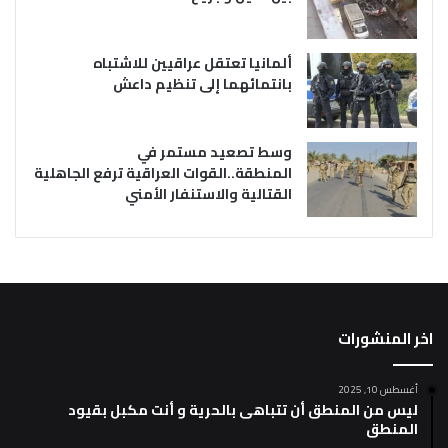
ألمانيا تعتقل عراقيين للاشتباه
بانتمائهما إلى تنظيم داعش
وسط تصعيد مستمر في
المنطقة..القوات العراقية ترفع الجاهلية
القتالية والاستنفار الأمني
اخر المنشورات
أغسطس 10, 2025
ليس من المنطق أن تتباهى بالحرية و أنت مكبل بقيود
المنطق