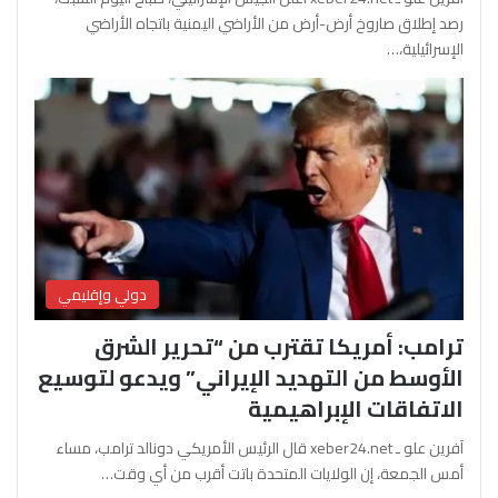
رصد إطلاق صاروخ أرض-أرض من الأراضي اليمنية باتجاه الأراضي
الإسرائيلية،…
دولي وإقليمي
ترامب: أمريكا تقترب من “تحرير الشرق
الأوسط من التهديد الإيراني” ويدعو لتوسيع
الاتفاقات الإبراهيمية
آفرين علو ـ xeber24.net قال الرئيس الأمريكي دونالد ترامب، مساء
أمس الجمعة، إن الولايات المتحدة باتت أقرب من أي وقت…