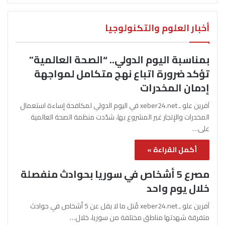
أخبار العلوم والتكنولوجيا
بمناسبة اليوم الدولي.. “الصحة العالمية”
تؤكد ضرورة اتباع نهج متكامل لمواجهة
إدمان المخدرات
آفرين علو ـ xeber24.net في اليوم الدولي لمكافحة إساءة استعمال
المخدرات والإتجار غير المشروع بها، شدّدت منظمة الصحة العالمية
على…
أكمل القراءة »
مصرع 5 أشخاص في سوريا بحوادث منفصلة
خلال يوم واحد
آفرين علو ـ xeber24.net قُتل ما لا يقل عن 5 أشخاص في حوادث
متفرقة شهدتها مناطق مختلفة من سوريا، خلال…