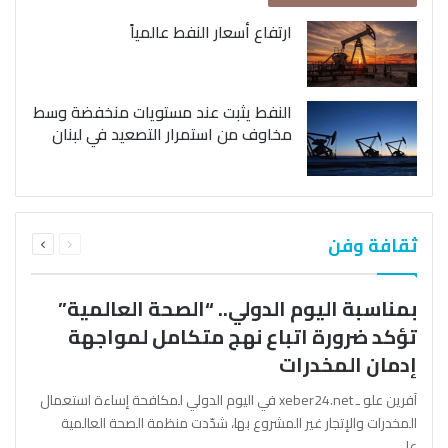
ارتفاع أسعار النفط عالمياً
النفط يثبت عند مستويات منخفضة وسط
مخاوف من استمرار التصعيد في لبنان
السابقة
التالية
ثقافة وفن
الصفحة
الصفحة
بمناسبة اليوم الدولي.. “الصحة العالمية”
تؤكد ضرورة اتباع نهج متكامل لمواجهة
إدمان المخدرات
آفرين علو ـ xeber24.net في اليوم الدولي لمكافحة إساءة استعمال
المخدرات والإتجار غير المشروع بها، شدّدت منظمة الصحة العالمية
على…