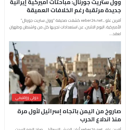
وول ستريت جورنال: مباحثات أميركية إيرانية
جديدة مرتقبة رغم الخلافات العميقة
آفرين علو ـ xeber24.net كشفت صحيفة “وول ستريت جورنال”
الأميركية، اليوم الاثنين، عن استعدادات تجريها كل من واشنطن وطهران
لعقد…
دولي وإقليمي
صاروخ من اليمن باتجاه إسرائيل لأول مرة
منذ اندلاع الحرب
آفرين علو ـ xeber24.net أعلن الجيش الإسرائيلي، صباح اليوم السبت،