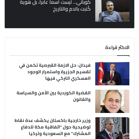
كوباني… ليست اسماً عابراً، بل هوية
كُتبت بالدم والتاريخ
الاكثر قراءة
فيدان: حل الازمة القبرصية تكمن في
تقسيم الجزيرة واستمرار الوجود
العسكري التركي فيها
القضية الكوردية بين الأمن والسياسة
والقانون
وزير خارجية باكستان يكشف عدة نقاط
توضيحية حول “اتفاقية مكة للدفاع
المشترك” مع السعودية وتركيا