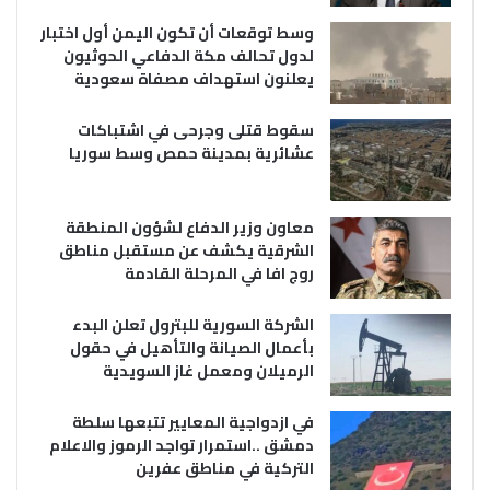
وسط توقعات أن تكون اليمن أول اختبار
لدول تحالف مكة الدفاعي الحوثيون
يعلنون استهداف مصفاة سعودية
سقوط قتلى وجرحى في اشتباكات
عشائرية بمدينة حمص وسط سوريا
معاون وزير الدفاع لشؤون المنطقة
الشرقية يكشف عن مستقبل مناطق
روج افا في المرحلة القادمة
الشركة السورية للبترول تعلن البدء
بأعمال الصيانة والتأهيل في حقول
الرميلان ومعمل غاز السويدية
في ازدواجية المعايير تتبعها سلطة
دمشق ..استمرار تواجد الرموز والاعلام
التركية في مناطق عفرين