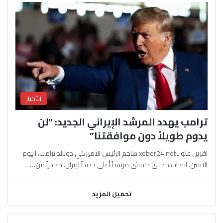
الأخبار
ترامب يهدد المرشد الإيراني الجديد: “لن
يدوم طويلاً دون موافقتنا”
آفرين علو ـ xeber24.net هاجم الرئيس الأميركي دونالد ترامب، اليوم
الاثنين، انتخاب مجتبى خامنئي مرشداً أعلى جديداً لإيران، محذراً من…
تحميل المزيد
السابقة
التالية