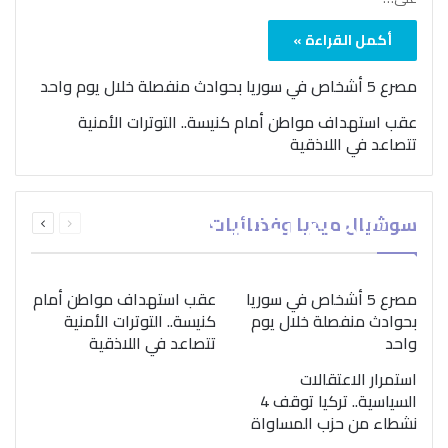
أكمل القراءة »
مصرع 5 أشخاص في سوريا بحوادث منفصلة خلال يوم واحد
عقب استهداف مواطن أمام كنيسة.. التوترات الأمنية
تتصاعد في اللاذقية
بمناسبة اليوم الدولي..
السابقة
التالية
سوشيال ميديا وفضائيات
“الصحة العالمية” تؤكد
الصفحة
الصفحة
ضرورة اتباع نهج متكامل
لمواجهة إدمان المخدرات
مصرع 5 أشخاص في سوريا
عقب استهداف مواطن أمام
بحوادث منفصلة خلال يوم
كنيسة.. التوترات الأمنية
واحد
تتصاعد في اللاذقية
استمرار الاعتقالات
السياسية.. تركيا توقف 4
نشطاء من حزب المساواة