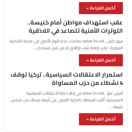
أكمل القراءة »
عقب استهداف مواطن أمام كنيسة..
التوترات الأمنية تتصاعد في اللاذقية
سوز خليل ـ xeber24.net تصاعدت حدة التوتر الأمني في مدينة اللاذقية
السورية، عقب إصابة شاب بإطلاق نار من قبل مسلحين…
أكمل القراءة »
استمرار الاعتقالات السياسية.. تركيا توقف
4 نشطاء من حزب المساواة
آفرين علو ـ xeber24.net في إطار حملة الاعتقالات السياسية
المستمرة، ألقت السلطات التركية القبض على أربعة نشطاء من مجلس
شبيبة…
أكمل القراءة »