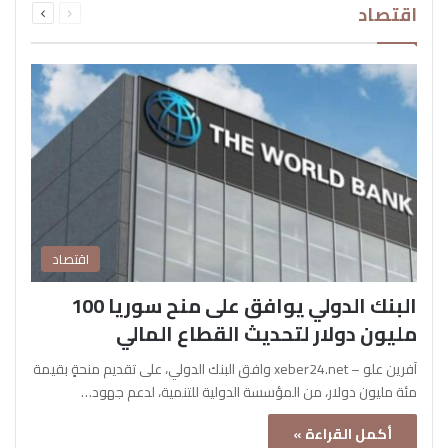
اقتصاد
الصفحة
الصفحة
اقتصاد
البنك الدولي يوافق على منح سوريا 100
مليون دولار لتحديث القطاع المالي
آفرين علو – xeber24.net وافق البنك الدولي، على تقديم منحةٍ بقيمة
مئة مليون دولار، من المؤسسة الدولية للتنمية، لدعم جهود…
أكمل القراءة »