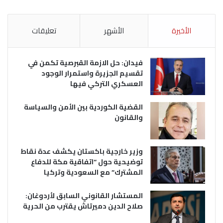
الأخيرة
الأشهر
تعليقات
فيدان: حل الازمة القبرصية تكمن في
تقسيم الجزيرة واستمرار الوجود
العسكري التركي فيها
القضية الكوردية بين الأمن والسياسة
والقانون
وزير خارجية باكستان يكشف عدة نقاط
توضيحية حول “اتفاقية مكة للدفاع
المشترك” مع السعودية وتركيا
المستشار القانوني السابق لأردوغان:
صلاح الدين دميرتاش يقترب من الحرية