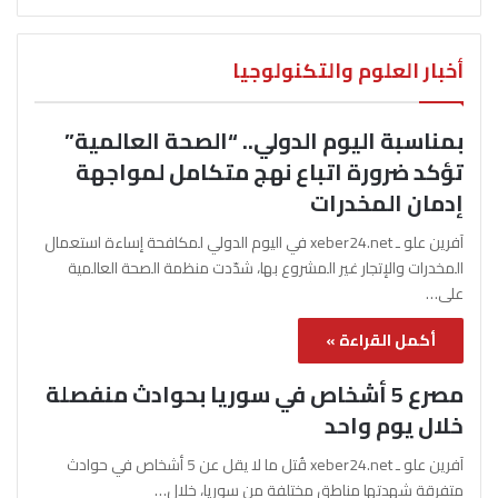
أخبار العلوم والتكنولوجيا
بمناسبة اليوم الدولي.. “الصحة العالمية”
تؤكد ضرورة اتباع نهج متكامل لمواجهة
إدمان المخدرات
آفرين علو ـ xeber24.net في اليوم الدولي لمكافحة إساءة استعمال
المخدرات والإتجار غير المشروع بها، شدّدت منظمة الصحة العالمية
على…
أكمل القراءة »
مصرع 5 أشخاص في سوريا بحوادث منفصلة
خلال يوم واحد
آفرين علو ـ xeber24.net قُتل ما لا يقل عن 5 أشخاص في حوادث
متفرقة شهدتها مناطق مختلفة من سوريا، خلال…