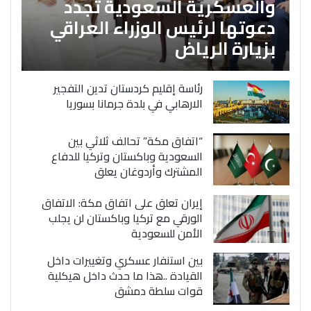
والعسكرية السعودية تجدد
دعوتها لرئيس الوزراء العراقي
بزيارة الرياض
رئاسة إقليم كردستان تدين التفجير
الارهابي في بلدة جرمانا بسوريا
“اتفاق مكة” تحالف ثلاثي بين
السعودية وباكستان وتركيا للدفاع
المشترك وأردوغان يعلق
إيران تعلق على اتفاق مكة: الاتفاق
الورقي مع تركيا وباكستان لن يجلب
الأمن للسعودية
بين استنفار عسكري وتغييرات داخل
القيادة ..هذا ما حدث داخل هيكلية
قوات سلطة دمشق