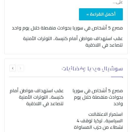
على…
أكمل القراءة »
مصرع 5 أشخاص في سوريا بحوادث منفصلة خلال يوم واحد
عقب استهداف مواطن أمام كنيسة.. التوترات الأمنية
تتصاعد في اللاذقية
بمناسبة اليوم الدولي..
السابقة
التالية
سوشيال ميديا وفضائيات
“الصحة العالمية” تؤكد
الصفحة
الصفحة
ضرورة اتباع نهج متكامل
لمواجهة إدمان المخدرات
مصرع 5 أشخاص في سوريا
عقب استهداف مواطن أمام
بحوادث منفصلة خلال يوم
كنيسة.. التوترات الأمنية
واحد
تتصاعد في اللاذقية
استمرار الاعتقالات
السياسية.. تركيا توقف 4
نشطاء من حزب المساواة