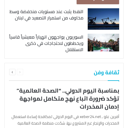
النفط يثبت عند مستويات منخفضة وسط
مخاوف من استمرار التصعيد في لبنان
السوريون يواجهون انهياراً معيشياً قاسياً
ويخططون لاحتجاجات في ذكرى
الاستقلال
السابقة
التالية
ثقافة وفن
الصفحة
الصفحة
بمناسبة اليوم الدولي.. “الصحة العالمية”
تؤكد ضرورة اتباع نهج متكامل لمواجهة
إدمان المخدرات
آفرين علو ـ xeber24.net في اليوم الدولي لمكافحة إساءة استعمال
المخدرات والإتجار غير المشروع بها، شدّدت منظمة الصحة العالمية