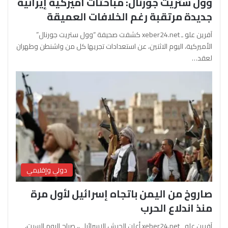
وول ستريت جورنال: مباحثات أميركية إيرانية
جديدة مرتقبة رغم الخلافات العميقة
آفرين علو ـ xeber24.net كشفت صحيفة “وول ستريت جورنال”
الأميركية، اليوم الاثنين، عن استعدادات تجريها كل من واشنطن وطهران
لعقد…
دولي وإقليمي
صاروخ من اليمن باتجاه إسرائيل لأول مرة
منذ اندلاع الحرب
آفرين علو ـ xeber24.net أعلن الجيش الإسرائيلي، صباح اليوم السبت،