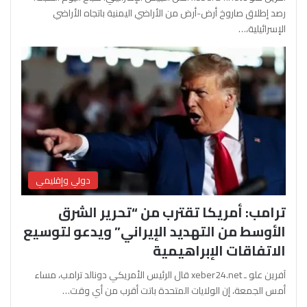
رصد إطلاق صاروخ أرض-أرض من الأراضي اليمنية باتجاه الأراضي
الإسرائيلية،…
دولي وإقليمي
ترامب: أمريكا تقترب من “تحرير الشرق
الأوسط من التهديد الإيراني” ويدعو لتوسيع
الاتفاقات الإبراهيمية
آفرين علو ـ xeber24.net قال الرئيس الأمريكي دونالد ترامب، مساء
أمس الجمعة، إن الولايات المتحدة باتت أقرب من أي وقت…