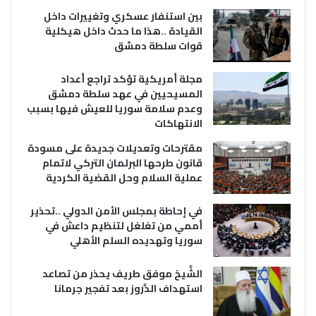
بين استنفار عسكري وتغييرات داخل
القيادة ..هذا ما حدث داخل هيكلية
قوات سلطة دمشق
مجلة أمريكية تؤكد تراجع أعداد
المسيحيين في عهد سلطة دمشق
وعدم سلامة سوريا للعيش فيها بسبب
الانتهاكات
مقترحات وتعديلات جديدة على مسودة
قانون طرحها البرلمان التركي لاتمام
عملية السلام وحل القضية الكردية
في إحاطة بمجلس الأمن الدولي ..تحذير
أممي من تغلغل لتنظيم داعش في
سوريا وتهديده السلم الأهلي
الشَّيخ موفق طريف يحذر من تصاعد
استهداف الدَّروز بعد تفجير جرمانا