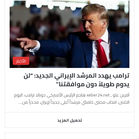
الأخبار
ترامب يهدد المرشد الإيراني الجديد: “لن
يدوم طويلاً دون موافقتنا”
آفرين علو ـ xeber24.net هاجم الرئيس الأميركي دونالد ترامب، اليوم
الاثنين، انتخاب مجتبى خامنئي مرشداً أعلى جديداً لإيران، محذراً من…
تحميل المزيد
السابقة
التالية