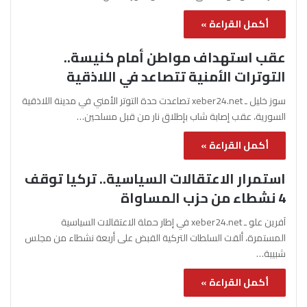
أكمل القراءة »
عقب استهداف مواطن أمام كنيسة..
التوترات الأمنية تتصاعد في اللاذقية
سوز خليل ـ xeber24.net تصاعدت حدة التوتر الأمني في مدينة اللاذقية
السورية، عقب إصابة شاب بإطلاق نار من قبل مسلحين…
أكمل القراءة »
استمرار الاعتقالات السياسية.. تركيا توقف
4 نشطاء من حزب المساواة
آفرين علو ـ xeber24.net في إطار حملة الاعتقالات السياسية
المستمرة، ألقت السلطات التركية القبض على أربعة نشطاء من مجلس
شبيبة…
أكمل القراءة »