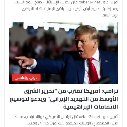
آفرين علو ـ xeber24.net أعلن الجيش الإسرائيلي، صباح اليوم السبت،
رصد إطلاق صاروخ أرض-أرض من الأراضي اليمنية باتجاه الأراضي
الإسرائيلية،…
دولي وإقليمي
ترامب: أمريكا تقترب من “تحرير الشرق
الأوسط من التهديد الإيراني” ويدعو لتوسيع
الاتفاقات الإبراهيمية
آفرين علو ـ xeber24.net قال الرئيس الأمريكي دونالد ترامب، مساء
أمس الجمعة، إن الولايات المتحدة باتت أقرب من أي وقت…