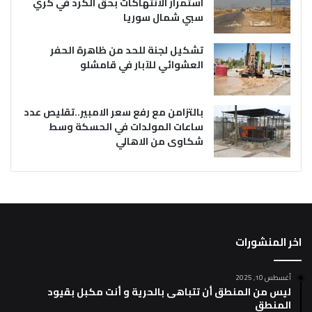
استمرار الانتهاكات بحق الكرد في كري
سبي شمال سوريا
تشكيل لجنة للحد من ظاهرة الحفر
العشوائي للآبار في قامشلو
بالتزامن مع رفع سعر الامبير..تقليص عدد
ساعات المولدات في الحسكة وسط
شكاوى من الاهالي
اخر المنشورات
أغسطس 10, 2025
ليس من المنطق أن تتباهى بالحرية و أنت مكبل بقيود
المنطق