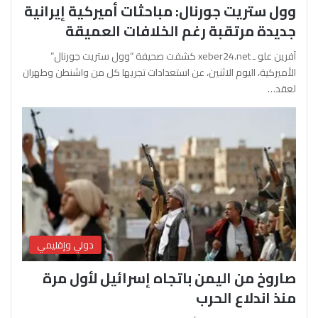
وول ستريت جورنال: مباحثات أميركية إيرانية
جديدة مرتقبة رغم الخلافات العميقة
آفرين علو ـ xeber24.net كشفت صحيفة “وول ستريت جورنال”
الأميركية، اليوم الاثنين، عن استعدادات تجريها كل من واشنطن وطهران
لعقد…
دولي وإقليمي
صاروخ من اليمن باتجاه إسرائيل لأول مرة
منذ اندلاع الحرب