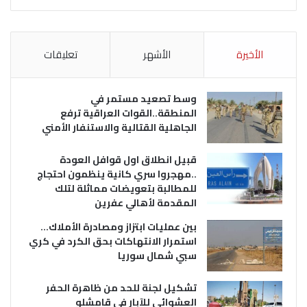
الأخيرة
الأشهر
تعليقات
وسط تصعيد مستمر في
المنطقة..القوات العراقية ترفع
الجاهلية القتالية والاستنفار الأمني
قبيل انطلاق اول قوافل العودة
..مهجروا سري كانية ينظمون احتجاج
للمطالبة بتعويضات مماثلة لتلك
المقدمة لأهالي عفرين
بين عمليات ابتزاز ومصادرة الأملاك…
استمرار الانتهاكات بحق الكرد في كري
سبي شمال سوريا
تشكيل لجنة للحد من ظاهرة الحفر
العشوائي للآبار في قامشلو