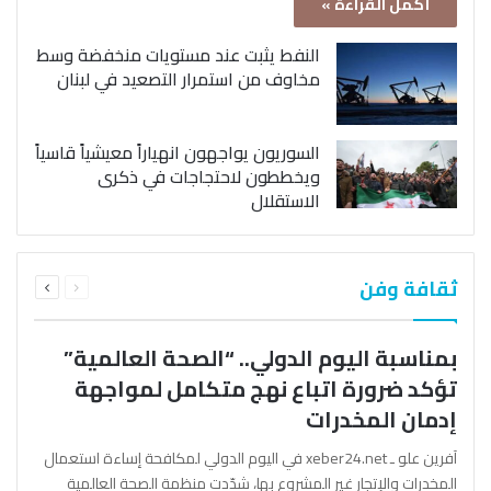
أكمل القراءة »
النفط يثبت عند مستويات منخفضة وسط
مخاوف من استمرار التصعيد في لبنان
السوريون يواجهون انهياراً معيشياً قاسياً
ويخططون لاحتجاجات في ذكرى
الاستقلال
السابقة
التالية
ثقافة وفن
الصفحة
الصفحة
بمناسبة اليوم الدولي.. “الصحة العالمية”
تؤكد ضرورة اتباع نهج متكامل لمواجهة
إدمان المخدرات
آفرين علو ـ xeber24.net في اليوم الدولي لمكافحة إساءة استعمال
المخدرات والإتجار غير المشروع بها، شدّدت منظمة الصحة العالمية