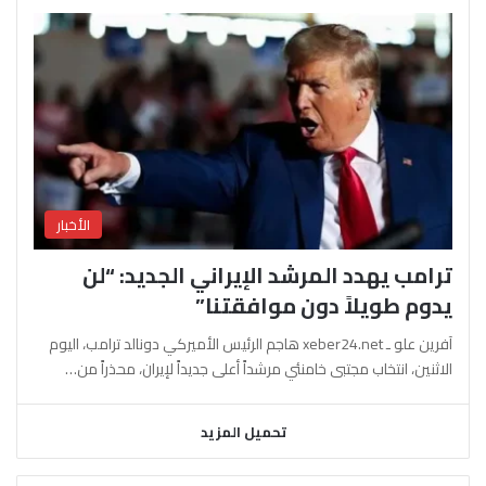
الأخبار
ترامب يهدد المرشد الإيراني الجديد: “لن
يدوم طويلاً دون موافقتنا”
آفرين علو ـ xeber24.net هاجم الرئيس الأميركي دونالد ترامب، اليوم
الاثنين، انتخاب مجتبى خامنئي مرشداً أعلى جديداً لإيران، محذراً من…
تحميل المزيد