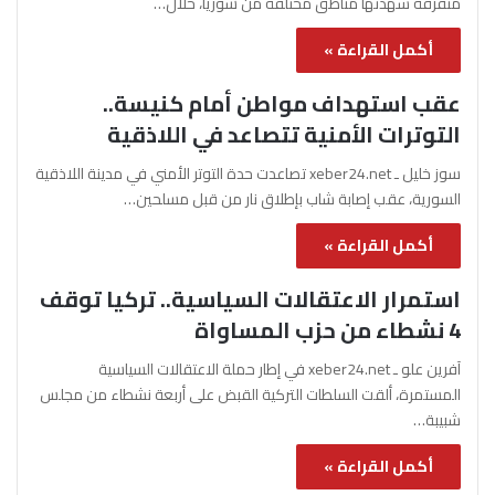
متفرقة شهدتها مناطق مختلفة من سوريا، خلال…
أكمل القراءة »
عقب استهداف مواطن أمام كنيسة..
التوترات الأمنية تتصاعد في اللاذقية
سوز خليل ـ xeber24.net تصاعدت حدة التوتر الأمني في مدينة اللاذقية
السورية، عقب إصابة شاب بإطلاق نار من قبل مسلحين…
أكمل القراءة »
استمرار الاعتقالات السياسية.. تركيا توقف
4 نشطاء من حزب المساواة
آفرين علو ـ xeber24.net في إطار حملة الاعتقالات السياسية
المستمرة، ألقت السلطات التركية القبض على أربعة نشطاء من مجلس
شبيبة…
أكمل القراءة »