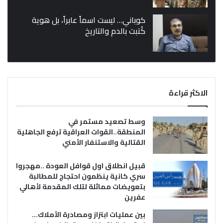
كوباني… ليست اسماً عابراً، بل هوية
كُتبت بالدم والتاريخ
الاكثر قراءة
وسط تصعيد مستمر في
المنطقة..القوات العراقية ترفع الجاهلية
القتالية والاستنفار الأمني
قبيل انطلاق اول قوافل العودة ..مهجروا
سري كانية ينظمون احتجاج للمطالبة
بتعويضات مماثلة لتلك المقدمة لأهالي
عفرين
بين عمليات ابتزاز ومصادرة الأملاك…