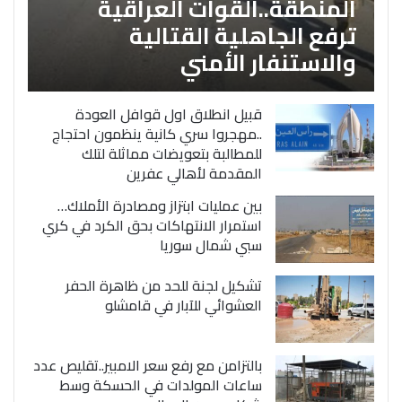
المنطقة..القوات العراقية
ترفع الجاهلية القتالية
والاستنفار الأمني
قبيل انطلاق اول قوافل العودة
..مهجروا سري كانية ينظمون احتجاج
للمطالبة بتعويضات مماثلة لتلك
المقدمة لأهالي عفرين
بين عمليات ابتزاز ومصادرة الأملاك…
استمرار الانتهاكات بحق الكرد في كري
سبي شمال سوريا
تشكيل لجنة للحد من ظاهرة الحفر
العشوائي للآبار في قامشلو
بالتزامن مع رفع سعر الامبير..تقليص عدد
ساعات المولدات في الحسكة وسط