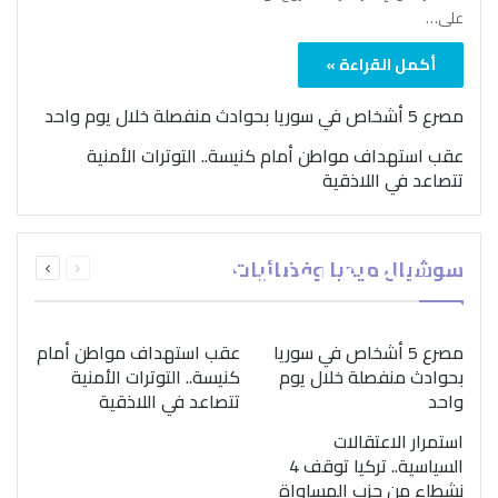
على…
أكمل القراءة »
مصرع 5 أشخاص في سوريا بحوادث منفصلة خلال يوم واحد
عقب استهداف مواطن أمام كنيسة.. التوترات الأمنية
تتصاعد في اللاذقية
بمناسبة اليوم الدولي..
السابقة
التالية
سوشيال ميديا وفضائيات
“الصحة العالمية” تؤكد
الصفحة
الصفحة
ضرورة اتباع نهج متكامل
لمواجهة إدمان المخدرات
مصرع 5 أشخاص في سوريا
عقب استهداف مواطن أمام
بحوادث منفصلة خلال يوم
كنيسة.. التوترات الأمنية
واحد
تتصاعد في اللاذقية
استمرار الاعتقالات
السياسية.. تركيا توقف 4
نشطاء من حزب المساواة