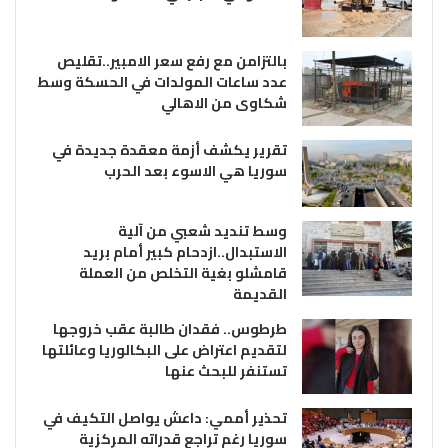
بالتزامن مع رفع سعر الامبير..تقليص
عدد ساعات المولدات في الحسكة وسط
شكاوى من الاهالي
تقرير يكشف أزمة معقدة جديدة في
سوريا هي الاسوء بعد الحرب
وسط تنديد شعبي من آلية
الاستبدال..ازدحام كبير أمام بريد
قامشلو بغية التخلص من العملة
القديمة
طرطوس.. فقدان طالبة عقب خروجها
لتقديم اعتراض على البكالوريا وعائلتها
تستنفر للبحث عنها
تحذير أممي: داعش يواصل التكيف في
سوريا رغم تراجع قدراته المركزية