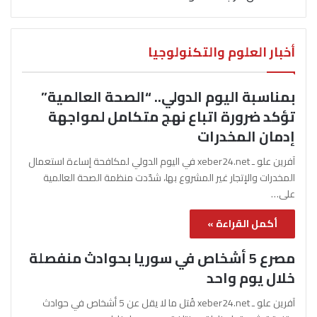
أخبار العلوم والتكنولوجيا
بمناسبة اليوم الدولي.. “الصحة العالمية”
تؤكد ضرورة اتباع نهج متكامل لمواجهة
إدمان المخدرات
آفرين علو ـ xeber24.net في اليوم الدولي لمكافحة إساءة استعمال
المخدرات والإتجار غير المشروع بها، شدّدت منظمة الصحة العالمية
على…
أكمل القراءة »
مصرع 5 أشخاص في سوريا بحوادث منفصلة
خلال يوم واحد
آفرين علو ـ xeber24.net قُتل ما لا يقل عن 5 أشخاص في حوادث