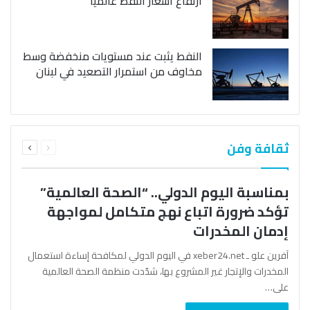
ارتفاع أسعار النفط عالمياً
النفط يثبت عند مستويات منخفضة وسط
مخاوف من استمرار التصعيد في لبنان
السابقة
التالية
ثقافة وفن
الصفحة
الصفحة
بمناسبة اليوم الدولي.. “الصحة العالمية”
تؤكد ضرورة اتباع نهج متكامل لمواجهة
إدمان المخدرات
آفرين علو ـ xeber24.net في اليوم الدولي لمكافحة إساءة استعمال
المخدرات والإتجار غير المشروع بها، شدّدت منظمة الصحة العالمية
على…