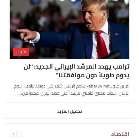
الأخبار
ترامب يهدد المرشد الإيراني الجديد: “لن
يدوم طويلاً دون موافقتنا”
آفرين علو ـ xeber24.net هاجم الرئيس الأميركي دونالد ترامب، اليوم
الاثنين، انتخاب مجتبى خامنئي مرشداً أعلى جديداً لإيران، محذراً من…
تحميل المزيد
السابقة
التالية
اقتصاد
الصفحة
الصفحة