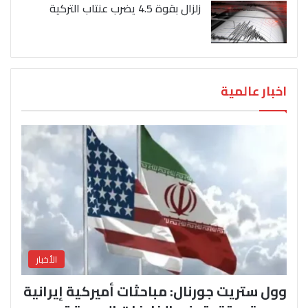
زلزال بقوة 4.5 يضرب عنتاب التركية
اخبار عالمية
الأخبار
وول ستريت جورنال: مباحثات أميركية إيرانية