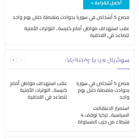
أكمل القراءة »
مصرع 5 أشخاص في سوريا بحوادث منفصلة خلال يوم واحد
عقب استهداف مواطن أمام كنيسة.. التوترات الأمنية
تتصاعد في اللاذقية
بمناسبة اليوم الدولي..
السابقة
التالية
سوشيال ميديا وفضائيات
“الصحة العالمية” تؤكد
الصفحة
الصفحة
ضرورة اتباع نهج متكامل
لمواجهة إدمان المخدرات
مصرع 5 أشخاص في سوريا
عقب استهداف مواطن أمام
بحوادث منفصلة خلال يوم
كنيسة.. التوترات الأمنية
واحد
تتصاعد في اللاذقية
استمرار الاعتقالات
السياسية.. تركيا توقف 4
نشطاء من حزب المساواة