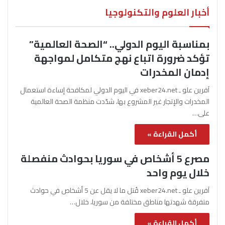
أخبار العلوم والتكنولوجيا
بمناسبة اليوم الدولي.. “الصحة العالمية”
تؤكد ضرورة اتباع نهج متكامل لمواجهة
إدمان المخدرات
آفرين علو ـ xeber24.net في اليوم الدولي لمكافحة إساءة استعمال
المخدرات والإتجار غير المشروع بها، شدّدت منظمة الصحة العالمية
على…
أكمل القراءة »
مصرع 5 أشخاص في سوريا بحوادث منفصلة
خلال يوم واحد
آفرين علو ـ xeber24.net قُتل ما لا يقل عن 5 أشخاص في حوادث
متفرقة شهدتها مناطق مختلفة من سوريا، خلال…
أكمل القراءة »