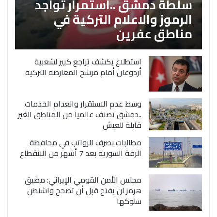
سلطة دمشق ..استمرار تواجد
الرموز والاعلام التركية في
مناطق عفرين
استطلاع يكشف تراجع كبير لشعبية
أردوغان أمام مرشح المعارضة التركية
وسط عدم الاستقرار وانعدام الخدمات
..دمشق تصنف عالميا من المناطق الغير
قابلة للعيش
مطالبات بصرف الرواتب في محافظة
الرقة السورية بعد 7 أشهر من الانقطاع
مجلس الأمن القومي الإيراني: مضيق
هرمز لن يفتح قبل أن تصحح واشنطن
سلوكها