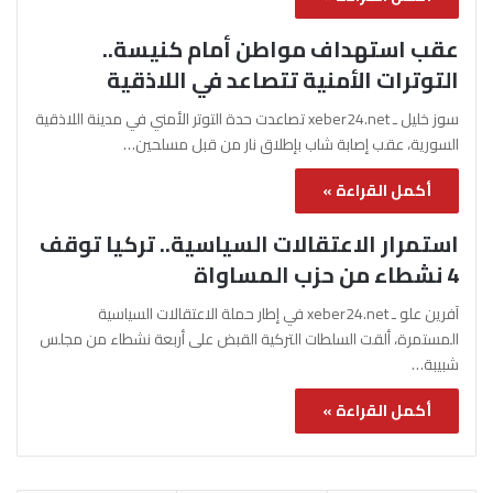
عقب استهداف مواطن أمام كنيسة..
التوترات الأمنية تتصاعد في اللاذقية
سوز خليل ـ xeber24.net تصاعدت حدة التوتر الأمني في مدينة اللاذقية
السورية، عقب إصابة شاب بإطلاق نار من قبل مسلحين…
أكمل القراءة »
استمرار الاعتقالات السياسية.. تركيا توقف
4 نشطاء من حزب المساواة
آفرين علو ـ xeber24.net في إطار حملة الاعتقالات السياسية
المستمرة، ألقت السلطات التركية القبض على أربعة نشطاء من مجلس
شبيبة…
أكمل القراءة »