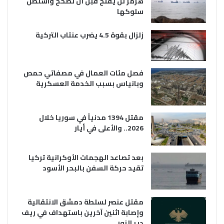
هرمز لن يفتح قبل أن تصحح واشنطن
سلوكها
زلزال بقوة 4.5 يضرب عنتاب التركية
فصل مئات العمال في مصفاتي حمص
وبانياس بسبب الخدمة العسكرية
مقتل 1394 مدنياً في سوريا خلال
2026.. والأعلى في أيار
بعد تصاعد الهجمات الأوكرانية تركيا
تقيد حركة السفن بالبحر الأسود
مقتل عنصر لسلطة دمشق الانتقالية
وإصابة اثنين آخرين باستهداف في ريف
دير الزور