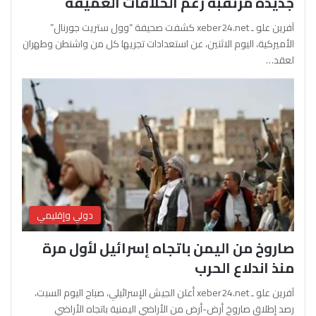
جديدة مرتقبة رغم الخلافات العميقة
آفرين علو ـ xeber24.net كشفت صحيفة “وول ستريت جورنال”
الأميركية، اليوم الاثنين، عن استعدادات تجريها كل من واشنطن وطهران
لعقد…
دولي وإقليمي
صاروخ من اليمن باتجاه إسرائيل لأول مرة
منذ اندلاع الحرب
آفرين علو ـ xeber24.net أعلن الجيش الإسرائيلي، صباح اليوم السبت،
رصد إطلاق صاروخ أرض-أرض من الأراضي اليمنية باتجاه الأراضي