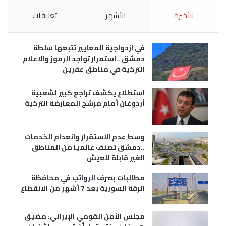
الأخيرة
الأشهر
تعليقات
في ازدواجية المعايير تتبعها سلطة
دمشق ..استمرار تواجد الرموز والاعلام
التركية في مناطق عفرين
استطلاع يكشف تراجع كبير لشعبية
أردوغان أمام مرشح المعارضة التركية
وسط عدم الاستقرار وانعدام الخدمات
..دمشق تصنف عالميا من المناطق
الغير قابلة للعيش
مطالبات بصرف الرواتب في محافظة
الرقة السورية بعد 7 أشهر من الانقطاع
مجلس الأمن القومي الإيراني: مضيق