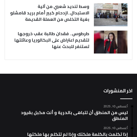
وسط تنديد شعبي من آلية
الاستبدال..ازدحام كبير أمام بريد قامشلو
بغية التخلص من العملة القديمة
طرطوس.. فقدان طالبة عقب خروجها
لتقديم اعتراض على البكالوريا وعائلتها
تستنفر للبحث عنها
اخر المنشورات
أغسطس 10, 2025
ليس من المنطق أن تتباهى بالحرية و أنت مكبل بقيود
المنطق
أغسطس 10, 2025
إذا تكلمت بالكلمة ملكتك وإذا لم تتكلم بها ملكتها