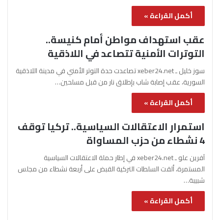
أكمل القراءة »
عقب استهداف مواطن أمام كنيسة..
التوترات الأمنية تتصاعد في اللاذقية
سوز خليل ـ xeber24.net تصاعدت حدة التوتر الأمني في مدينة اللاذقية
السورية، عقب إصابة شاب بإطلاق نار من قبل مسلحين…
أكمل القراءة »
استمرار الاعتقالات السياسية.. تركيا توقف
4 نشطاء من حزب المساواة
آفرين علو ـ xeber24.net في إطار حملة الاعتقالات السياسية
المستمرة، ألقت السلطات التركية القبض على أربعة نشطاء من مجلس
شبيبة…
أكمل القراءة »