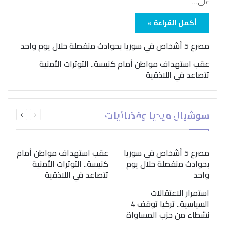
على…
أكمل القراءة »
مصرع 5 أشخاص في سوريا بحوادث منفصلة خلال يوم واحد
عقب استهداف مواطن أمام كنيسة.. التوترات الأمنية
تتصاعد في اللاذقية
بمناسبة اليوم الدولي..
السابقة
التالية
سوشيال ميديا وفضائيات
“الصحة العالمية” تؤكد
الصفحة
الصفحة
ضرورة اتباع نهج متكامل
لمواجهة إدمان المخدرات
مصرع 5 أشخاص في سوريا
عقب استهداف مواطن أمام
بحوادث منفصلة خلال يوم
كنيسة.. التوترات الأمنية
واحد
تتصاعد في اللاذقية
استمرار الاعتقالات
السياسية.. تركيا توقف 4
نشطاء من حزب المساواة