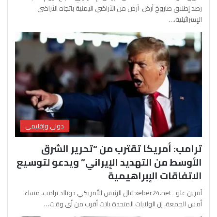
رصد إطلاق صاروخ أرض-أرض من الأراضي اليمنية باتجاه الأراضي
الإسرائيلية،…
دولي وإقليمي
ترامب: أمريكا تقترب من “تحرير الشرق
الأوسط من التهديد الإيراني” ويدعو لتوسيع
الاتفاقات الإبراهيمية
آفرين علو ـ xeber24.net قال الرئيس الأمريكي دونالد ترامب، مساء
أمس الجمعة، إن الولايات المتحدة باتت أقرب من أي وقت…