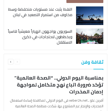
النفط يثبت عند مستويات منخفضة وسط
مخاوف من استمرار التصعيد في لبنان
السوريون يواجهون انهياراً معيشياً قاسياً
ويخططون لاحتجاجات في ذكرى
الاستقلال
السابقة
التالية
ثقافة وفن
الصفحة
الصفحة
بمناسبة اليوم الدولي.. “الصحة العالمية”
تؤكد ضرورة اتباع نهج متكامل لمواجهة
إدمان المخدرات
آفرين علو ـ xeber24.net في اليوم الدولي لمكافحة إساءة استعمال
المخدرات والإتجار غير المشروع بها، شدّدت منظمة الصحة العالمية