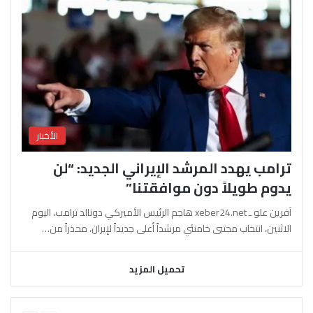
الأخبار
ترامب يهدد المرشد الإيراني الجديد: “لن
يدوم طويلاً دون موافقتنا”
آفرين علو ـ xeber24.net هاجم الرئيس الأميركي دونالد ترامب، اليوم
الاثنين، انتخاب مجتبى خامنئي مرشداً أعلى جديداً لإيران، محذراً من…
تحميل المزيد
السابقة
التالية