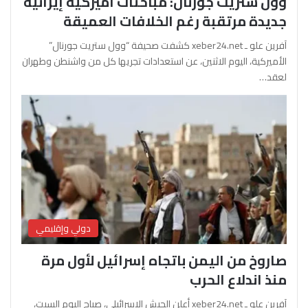
وول ستريت جورنال: مباحثات أميركية إيرانية
جديدة مرتقبة رغم الخلافات العميقة
آفرين علو ـ xeber24.net كشفت صحيفة “وول ستريت جورنال”
الأميركية، اليوم الاثنين، عن استعدادات تجريها كل من واشنطن وطهران
لعقد…
دولي وإقليمي
صاروخ من اليمن باتجاه إسرائيل لأول مرة
منذ اندلاع الحرب
آفرين علو ـ xeber24.net أعلن الجيش الإسرائيلي، صباح اليوم السبت،