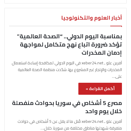
أخبار العلوم والتكنولوجيا
بمناسبة اليوم الدولي.. “الصحة العالمية”
تؤكد ضرورة اتباع نهج متكامل لمواجهة
إدمان المخدرات
آفرين علو ـ xeber24.net في اليوم الدولي لمكافحة إساءة استعمال
المخدرات والإتجار غير المشروع بها، شدّدت منظمة الصحة العالمية
على…
أكمل القراءة »
مصرع 5 أشخاص في سوريا بحوادث منفصلة
خلال يوم واحد
آفرين علو ـ xeber24.net قُتل ما لا يقل عن 5 أشخاص في حوادث
متفرقة شهدتها مناطق مختلفة من سوريا، خلال…