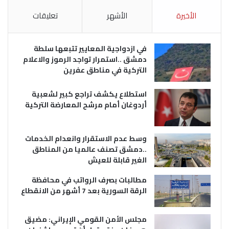
الأخيرة
الأشهر
تعليقات
في ازدواجية المعايير تتبعها سلطة
دمشق ..استمرار تواجد الرموز والاعلام
التركية في مناطق عفرين
استطلاع يكشف تراجع كبير لشعبية
أردوغان أمام مرشح المعارضة التركية
وسط عدم الاستقرار وانعدام الخدمات
..دمشق تصنف عالميا من المناطق
الغير قابلة للعيش
مطالبات بصرف الرواتب في محافظة
الرقة السورية بعد 7 أشهر من الانقطاع
مجلس الأمن القومي الإيراني: مضيق