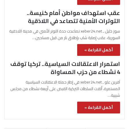
عقب استهداف مواطن أمام كنيسة..
التوترات الأمنية تتصاعد في اللاذقية
سوز خليل ـ xeber24.net تصاعدت حدة التوتر الأمني في مدينة اللاذقية
السورية، عقب إصابة شاب بإطلاق نار من قبل مسلحين…
أكمل القراءة »
استمرار الاعتقالات السياسية.. تركيا توقف
4 نشطاء من حزب المساواة
آفرين علو ـ xeber24.net في إطار حملة الاعتقالات السياسية
المستمرة، ألقت السلطات التركية القبض على أربعة نشطاء من مجلس
شبيبة…
أكمل القراءة »