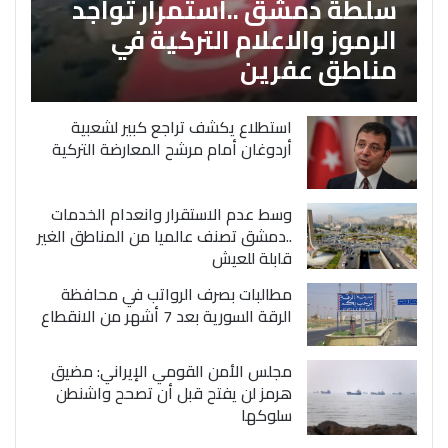
سلطة دمشق ..استمرار تواجد
الرموز والاعلام التركية في
مناطق عفرين
استطلاع يكشف تراجع كبير لشعبية
أردوغان أمام مرشح المعارضة التركية
وسط عدم الاستقرار وانعدام الخدمات
..دمشق تصنف عالميا من المناطق الغير
قابلة للعيش
مطالبات بصرف الرواتب في محافظة
الرقة السورية بعد 7 أشهر من الانقطاع
مجلس الأمن القومي الإيراني: مضيق
هرمز لن يفتح قبل أن تصحح واشنطن
سلوكها