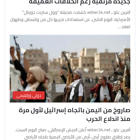
جديدة مرتقبة رغم الخلافات العميقة
آفرين علو ـ xeber24.net كشفت صحيفة “وول ستريت جورنال”
الأميركية، اليوم الاثنين، عن استعدادات تجريها كل من واشنطن وطهران
لعقد…
دولي وإقليمي
صاروخ من اليمن باتجاه إسرائيل لأول مرة
منذ اندلاع الحرب
آفرين علو ـ xeber24.net أعلن الجيش الإسرائيلي، صباح اليوم السبت،
رصد إطلاق صاروخ أرض-أرض من الأراضي اليمنية باتجاه الأراضي