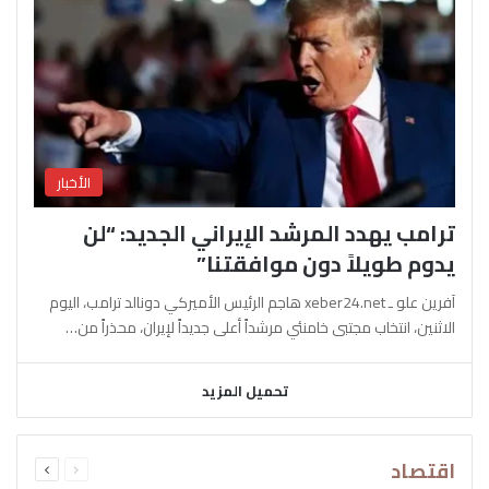
الأخبار
ترامب يهدد المرشد الإيراني الجديد: “لن
يدوم طويلاً دون موافقتنا”
آفرين علو ـ xeber24.net هاجم الرئيس الأميركي دونالد ترامب، اليوم
الاثنين، انتخاب مجتبى خامنئي مرشداً أعلى جديداً لإيران، محذراً من…
تحميل المزيد
السابقة
التالية
اقتصاد
الصفحة
الصفحة