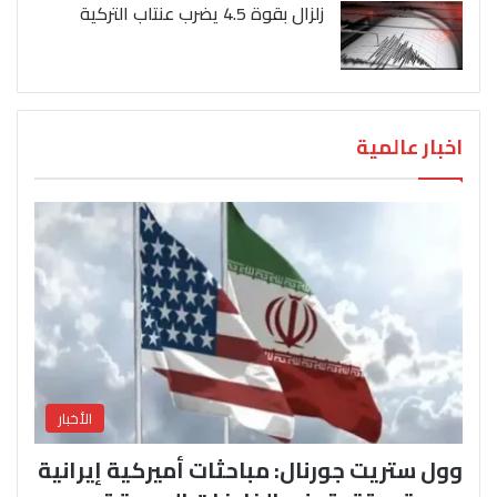
زلزال بقوة 4.5 يضرب عنتاب التركية
اخبار عالمية
الأخبار
وول ستريت جورنال: مباحثات أميركية إيرانية