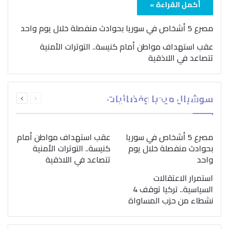
أكمل القراءة »
مصرع 5 أشخاص في سوريا بحوادث منفصلة خلال يوم واحد
عقب استهداف مواطن أمام كنيسة.. التوترات الأمنية
تتصاعد في اللاذقية
بمناسبة اليوم الدولي..
السابقة
التالية
سوشيال ميديا وفضائيات
“الصحة العالمية” تؤكد
الصفحة
الصفحة
ضرورة اتباع نهج متكامل
لمواجهة إدمان المخدرات
مصرع 5 أشخاص في سوريا
عقب استهداف مواطن أمام
بحوادث منفصلة خلال يوم
كنيسة.. التوترات الأمنية
واحد
تتصاعد في اللاذقية
استمرار الاعتقالات
السياسية.. تركيا توقف 4
نشطاء من حزب المساواة