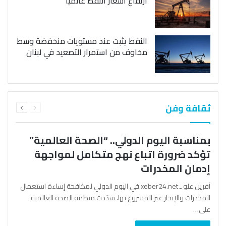
ارتفاع أسعار النفط عالمياً
النفط يثبت عند مستويات منخفضة وسط
مخاوف من استمرار التصعيد في لبنان
السابقة
التالية
ثقافة وفن
الصفحة
الصفحة
بمناسبة اليوم الدولي.. “الصحة العالمية”
تؤكد ضرورة اتباع نهج متكامل لمواجهة
إدمان المخدرات
آفرين علو ـ xeber24.net في اليوم الدولي لمكافحة إساءة استعمال
المخدرات والإتجار غير المشروع بها، شدّدت منظمة الصحة العالمية
على…