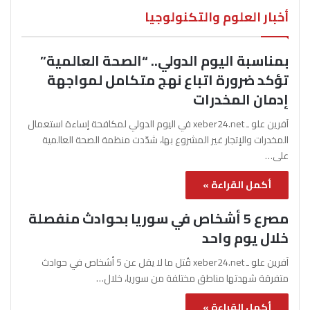
أخبار العلوم والتكنولوجيا
بمناسبة اليوم الدولي.. “الصحة العالمية”
تؤكد ضرورة اتباع نهج متكامل لمواجهة
إدمان المخدرات
آفرين علو ـ xeber24.net في اليوم الدولي لمكافحة إساءة استعمال
المخدرات والإتجار غير المشروع بها، شدّدت منظمة الصحة العالمية
على…
أكمل القراءة »
مصرع 5 أشخاص في سوريا بحوادث منفصلة
خلال يوم واحد
آفرين علو ـ xeber24.net قُتل ما لا يقل عن 5 أشخاص في حوادث
متفرقة شهدتها مناطق مختلفة من سوريا، خلال…
أكمل القراءة »