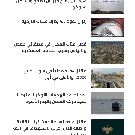
هرمز لن يفتح قبل أن تصحح واشنطن
سلوكها
زلزال بقوة 4.5 يضرب عنتاب التركية
فصل مئات العمال في مصفاتي حمص
وبانياس بسبب الخدمة العسكرية
مقتل 1394 مدنياً في سوريا خلال
2026.. والأعلى في أيار
بعد تصاعد الهجمات الأوكرانية تركيا
تقيد حركة السفن بالبحر الأسود
مقتل عنصر لسلطة دمشق الانتقالية
وإصابة اثنين آخرين باستهداف في ريف
دير الزور