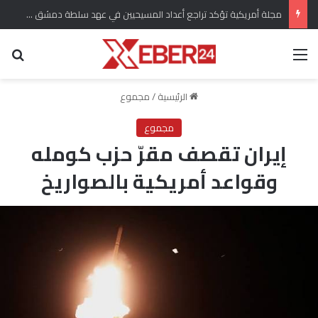
مجلة أمريكية تؤكد تراجع أعداد المسيحيين في عهد سلطة دمشق وعدم سلامة سوريا للعيش فيها بسبب الانتهاكات
القائمة
بح
الرئيسية
/
مجموع
مجموع
إيران تقصف مقرّ حزب كومله
وقواعد أمريكية بالصواريخ