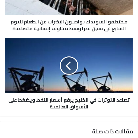
لليوم
السابع
في
سجن
مختطفو السويداء يواصلون الإضراب عن الطعام لليوم
عدرا
السابع في سجن عدرا وسط مخاوف إنسانية متصاعدة
وسط
مخاوف
تصاعد
إنسانية
التوترات
متصاعدة
في
الخليج
يرفع
أسعار
النفط
ويضغط
على
الأسواق
تصاعد التوترات في الخليج يرفع أسعار النفط ويضغط على
العالمية
الأسواق العالمية
مقالات ذات صلة