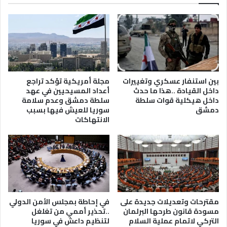
بين استنفار عسكري وتغييرات
مجلة أمريكية تؤكد تراجع
داخل القيادة ..هذا ما حدث
أعداد المسيحيين في عهد
داخل هيكلية قوات سلطة
سلطة دمشق وعدم سلامة
دمشق
سوريا للعيش فيها بسبب
الانتهاكات
مقترحات وتعديلات جديدة على
في إحاطة بمجلس الأمن الدولي
مسودة قانون طرحها البرلمان
..تحذير أممي من تغلغل
التركي لاتمام عملية السلام
لتنظيم داعش في سوريا