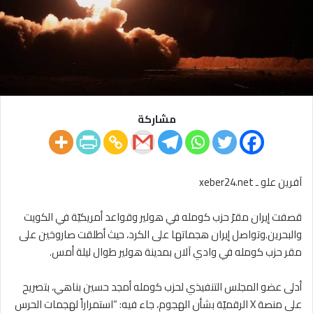
مشاركة
آفرين علو ـ xeber24.net
قصفت إيران مقرّ حزب كومله في هولير وقواعد أمريكيّة في الكويت
والبحرين.وتواصل إيران هجماتها على الكرد، حيث أطلقت صاروخين على
مقر حزب كومله في وادي آلان بمدينة هولير طوال ليلة أمس.
أدلى عضو المجلس التنفيذي لحزب كومله أمجد حسين بناهي، بتصريح
على منصة X الرقميّة بشأن الهجوم، جاء فيه: “استمراراً لهجمات الحرس