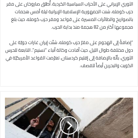
الثوري الإيراني على الأحزاب السياسية الكردية، أُطلق صاروخان على مقر
حزب كومله، شنت الجمهورية الإسلامية الإيرانية ليلة أمس هجمات
بالصواريخ والطائرات المسيرة على قواعد ومقر حزب كومله، حيث بلغ
مجموعها أكثر من 82 هجمة منذ بداية الحرب.
“إضافةً إلى الهجوم على مقرّ حزب كومله، شنّت إيران غارات جويّة على
دول مختلفة طوال الليل، حيث أفادت وكالة أنباء “تسنيم”، التابعة للحرس
الثوري، بأنّه بالإضافة إلى إقليم كردستان، تعرّضت القواعد الأمريكيّة في
الكويت والبحرين أيضاً للقصف.
مختطفو
السويداء
يواصلون
الإضراب
عن
الطعام