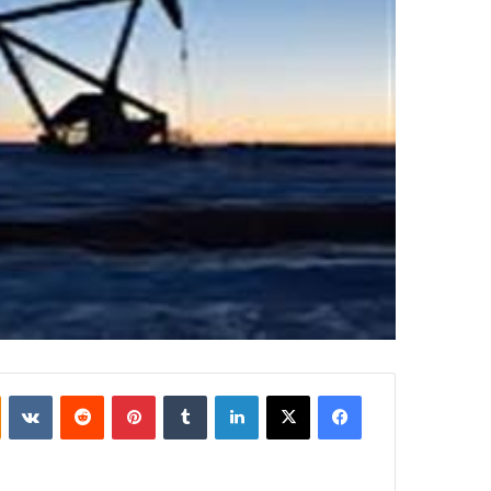
فيسبوك
‫X
لينكدإن
بينتيريست