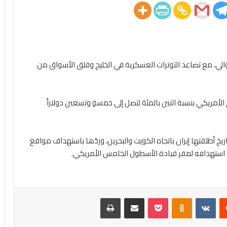
لتوالي، مع تصاعد التوترات العسكرية في الخليج وقلق الأسواق من
م الأمريكي بنسبة اثنين بالمئة لتصل إلى خمسةٍ وتسعين دولاراً
خ أطلقتها إيران باتجاه الكويت والبحرين، وردّها باستهداف مواقع
اني استهدافه لمقر قيادة الأسطول الخامس الأمريكي.
يست
Odnoklassniki
‫Pocket
مشاركة عبر البريد
طباعة