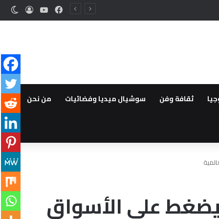
فيسبوك
‫YouTube
تسجيل ا
الوض
ن
جيا
ثقافة وفن
سوشيال ميديا وفضائيات
من نحن
المية
 ويضغط على الأسواق