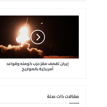
إيران
تقصف
مقرّ
حزب
كومله
وقواعد
أمريكية
بالصواريخ
إيران تقصف مقرّ حزب كومله وقواعد
أمريكية بالصواريخ
مقالات ذات صلة