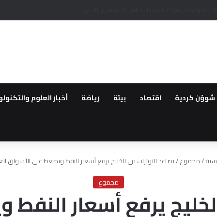
وا سري كانية ينظمون احتجاج للمطالبة بتعويضات مماثلة لتلك المقدمة لأهالي عفري
شوؤن كردية
اقتصاد
بيئة
رياضة
أخبار العلوم والتكنولو
يسية
/
مجموع
/
تصاعد التوترات في الخليج يرفع أسعار النفط ويضغط على الأسواق الع
مجموع
لخليج يرفع أسعار النفط