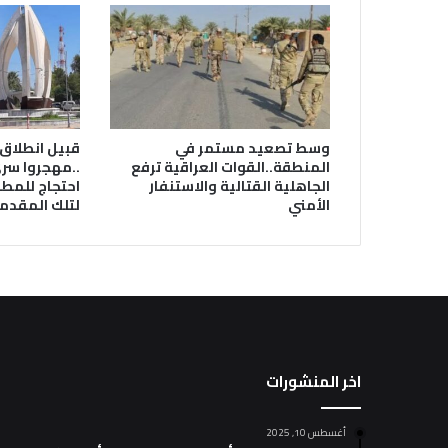
وسط تصعيد مستمر في
قبيل انطلاق 
المنطقة..القوات العراقية ترفع
..مهجروا سر
الجاهلية القتالية والاستنفار
احتجاج للمطا
الأمني
لتلك المقدمة
اخر المنشورات
أغسطس 10, 2025