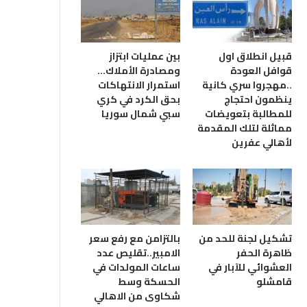
قبيل انطلاق اول
بين عمليات ابتزاز
قوافل العودة
ومصادرة الأملاك…
..مهجروا سري كانية
استمرار الانتهاكات
ينظمون احتجاج
بحق الكرد في كري
للمطالبة بتعويضات
سبي شمال سوريا
مماثلة لتلك المقدمة
لأهالي عفرين
تشكيل لجنة للحد من
بالتزامن مع رفع سعر
ظاهرة الحفر
الامبير..تقليص عدد
العشوائي للآبار في
ساعات المولدات في
قامشلو
الحسكة وسط
شكاوى من الاهالي