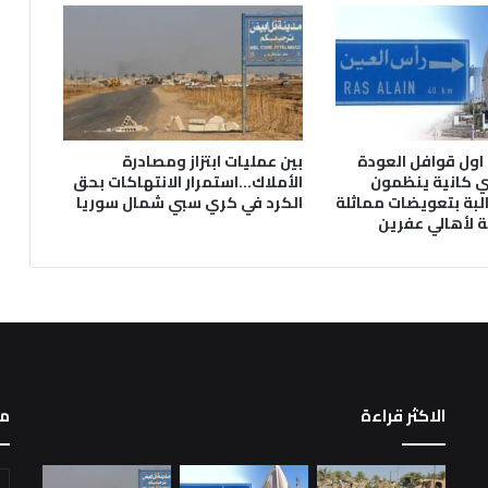
اول قوافل العودة
بين عمليات ابتزاز ومصادرة
ي كانية ينظمون
الأملاك…استمرار الانتهاكات بحق
لبة بتعويضات مماثلة
الكرد في كري سبي شمال سوريا
 لأهالي عفرين
الاكثر قراءة
م