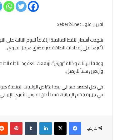
آفرين علو ـ xeber24.net
شهدت أسعار النفط العالمية ارتفاعاً لليوم الثالث على ا
تأثيرها على إمدادات الطاقة عبر مضيق هرمز الحيوي.
ووفقاً لبيانات وكالة “رويترز”، ارتفعت العقود الآجلة للخا
وأربعين سنتاً للبرميل.
في ظل تصعيد ميداني بعد اعتراض الولايات المتحدة صواري
في جزيرة قِشم الإيرانية، فيما أعلن الحرس الثوري الإير
فيسبوك
‫X
لينكدإن
بينتير
شاركها